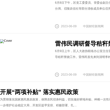
6月8日下午，区党工委委员、管委会副主
分局、召陵农信社等部分清收成员单位召开农
2023-06-09
中国财经新闻网
雷伟民调研督导秸秆
6月9日上午，区人大政协联络办公室主任
导秸秆禁烧工作。雷伟民首先来到清明李村，
2023-06-09
中国财经新闻网
开展“两项补贴” 落实惠民政策
为贯彻落实国家惠民惠农政策，保障农民切身利益，切实做好耕地补贴、种粮一次性补
一步维护社会稳定大局，开发区提早安排、积极部署、扎....