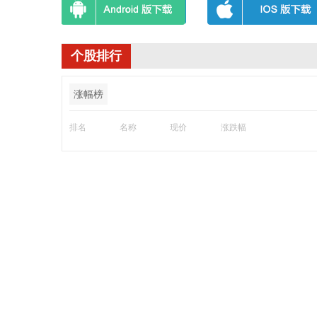
个股排行
涨幅榜
排名
名称
现价
涨跌幅