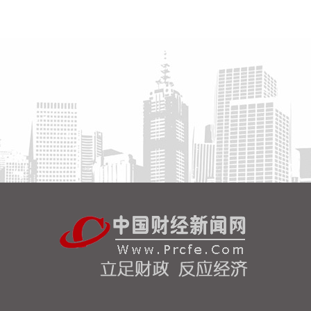
2026-08-07 13:38:10
广期所多晶硅主力合约大涨6%，报38230元/吨。
2026-08-07 13:34:14
据中国船舶消息，近日，中国船舶集团有限公司旗下
北海造船与中远海运散运系列散货船建造合同生效。
至此，北海造船手持造船订单量超2300万载重吨，历
史性突破100艘大关，部分订单交船期已排至2030
年。
2026-08-07 13:30:19
中国地震台网正式测定：8月7日13时08分在四川宜
宾市高县（北纬28.51度，东经104.67度）发生4.9级
地震，震源深度6千米。
2026-08-07 13:26:11
CRO概念午后持续走高，截至发稿，义翘神州20%涨
停，药康生物、毕得医药此前涨停，皓元医药、博腾