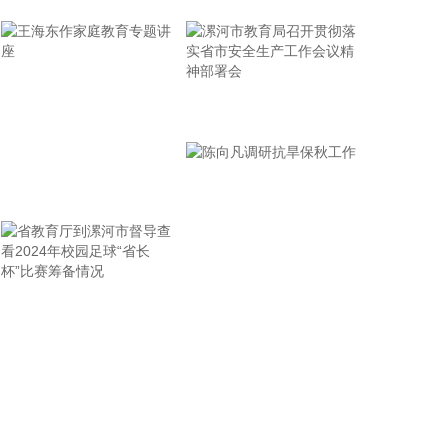
中国南水北调集团发布数据，截至8月7日，南水北调
中线工程累计向北方调水突破800亿立方米，惠及河
南、河北、天津、北京近1.18亿人，为沿线27座大中
城市、243个县（市、区）带来好水、活水。
2026-08-07 14:07:16
漯河市教育局召开贯彻落
实省市安全生产工作会议
俄罗斯电商巨头“野莓”（Wildberries）7日通报称，其
精神部署会
在叶卡捷琳堡市的仓库因袭击起火，消防人员正在扑
王海东作家庭教育专题讲
救。收货已临时受限，物资被分流至其他设施。 俄罗
斯总统驻乌拉尔联邦区全权代表若加随后称，该市一
座
座仓库遭无人机袭击，800人被疏散，无伤亡。 斯维
尔德洛夫斯克州州长帕斯列尔通报指出，3架无人机
残骸落在被袭仓库屋顶。据他介绍，共有8架无人机
省教育厅到漯河市督导查
陈向凡调研抗旱保秋工作
被摧毁。
看2024年校园足球“省长
2026-08-07 13:53:26
杯”比赛筹备情况
日本财务省7日公布的数据显示，截至今年7月末，日
本外汇储备约为1.29万亿美元，较6月末减少3.77亿
美元，为连续第三个月下降。