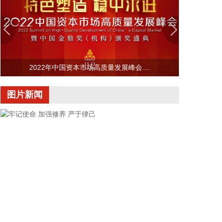
2026-08-07 14:40:15
8月5日，中国人民银行副行长、国家外汇管理局局长
朱鹤新会见来访的明讯银行董事长、德意志交易所集
团执行委员会成员斯蒂芬妮·埃克儿曼（Stephanie
Eckermann）。双方就全球经济金融形势、深化交流
2022年中国资本市场高质量发展峰会....
合作等议题进行了交流。
2026-08-07 14:33:27
图片新闻
为了防御台风“白海豚”，福建海事局于8月7日12时启
动防台风二级应急响应。 福建海事局以宁德、福州海
域为防御重点，以平潭、莆田作为外围防御区域，对
客渡运航线、海上施工作业项目、港口码头等实施“关
停撤转”“一船一策”落实到位。目前，福建沿海115个
水工项目全部停工，290艘施工船全部进入安全水域
避风。泉州市以北19条客渡运航线已停航，其中两
马、黄马两条两岸“小三通”客运航线停航。
2026-08-07 14:25:15
牢记使命 加强修养 严于律己