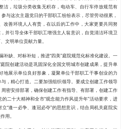
整洁，垃圾分类收集无积存，电动车、自行车停放规范有
。参与这次主题党日的干部职工纷纷表示，尽管劳动很累，
、改善环境人人有责，在以后的工作中，大家更要共同努
实，并引导全体干部职工增强主人翁意识，自觉清洁环境卫
丽、文明单位贡献力量。
漏补缺、对标补短，推进“四美”庭院规范化标准化建设。一
”庭院创建活动是巩固深化全国文明城市创建成果，提升单
好地展示单位良好形象，凝聚单位干部职工干事创业的力
参与，精心打造。二要加强组织领导。要成立创建工作领导
，周密安排部署，确保创建工作有指导、有部署，创建工作
的二十大精神和全市“观念能力作风提升年”活动要求，进
立“逢一必争、逢冠必夺”的思想意识，结合局机关庭院实
领作用。