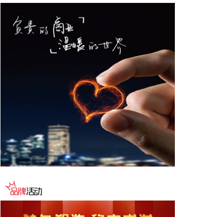
2026-08-07 14:40:16
理工雷科今日官微消息，近日，英伟达Jetson系列产
品价格出现显著调整。其中，Jetson AGX Orin模组
价格由899美元上调至1799美元，涨幅100%。事实
上，受边缘AI应用需求快速扩张以及上游部分元器件
供应收紧影响，Jetson系列部分型号自去年起便已出
现供货趋紧的情况。核心计算平台的价格异动与供应
波动，直接影响企业产品BOM成本、交付节奏。 理
工雷科面向边缘AI场景推出“山海”系列智算模组。该
系列产品基于国产CPU与GPU构建，具备高性能AI推
理、多任务并行处理及丰富接口扩展能力，可在复杂
环境下实现长期稳定运行。山海T100提供最高240
TOPS INT8 AI算力，FP32浮点算力达17.4 Tflops，
可支撑复杂深度学习模型部署及大规模并发推理任
务。存储配置方面，128GB eMMC本地存储有效降
低对外部存储的依赖，提升设备集成度与部署灵活
性。