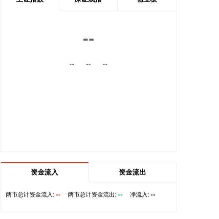
公司在机器人外界感知能力、环境交互能力，提升机
器人关节自由度、环境适应性和应用场景的通用性等
细分技术领域进行研究布局，形成了一定的技术储备
--
并持续进行技术更新迭代。
2026-08-07 14:52:11
--
--
--
据北京利尔消息，8月5日，洛阳利尔功能材料有限公
司电熔锆新车间5800kVA脱硅锆电熔炉顺利点火，配
套的吹球室、循环水系统、除尘器、自动配料线、筛
分除铁线及干燥线等全产线设备联动试运行，设备整
体工况平稳可控。熔炉点火后，生产线按既定工艺完
成全流程冶炼加工，顺利产出首批合格脱硅锆成品。
新产线投产后，将有效缓解公司高端脱硅锆产品供应
缺口。
资金流入
资金流出
2026-08-07 14:44:11
日韩股市主要股指集体收跌，日经225指数收跌
--
--
--
两市总计资金流入:
两市总计资金流出:
净流入:
0.12%，报65606.71点。韩国KOSPI指数收跌
0.6%，报6258.77点。