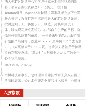
的大型芯片制造中心将落户得克萨斯州的格赖姆斯
县，项目首期投资额达168亿美元。 据了解，
Terafab项目由SpaceX与特斯拉两家马斯克旗下公司
联合推进，旨在打造全球规模最大的芯片制造设施。
按照规划，工厂将集设计、制造、封装和测试于一
体，以实现马斯克高端芯片内部自主供应的目标，降
低对外部供应商的依赖。 公告并未明确Terafab初期
阶段的产能目标，仅重申Terafab最终要年产“1太瓦算
力”，1太瓦相当于1000吉瓦。这些算力将被用于特斯
拉自动驾驶系统、“擎天柱”人形机器人及太空数据中
心等场景使用。
2026-08-07 14:52:12
宇树科技董事长、总经理兼首席技术官王兴兴在网上
路演时表示，经过多年研发创新和技术积累，公司逐
步形成了包括一体化关节集成技术、高紧凑度机器人
身体集成技术、机器人激光雷达全自研核心技术等多
A股指数
项已商业化应用的核心技术并已应用于公司的高性能
通用人形机器人、四足机器人等产品。在此基础上，
上证指数
深证成指
创业板