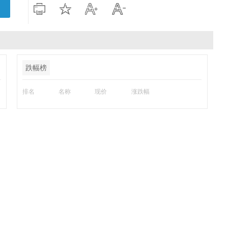
跌幅榜
排名
名称
现价
涨跌幅