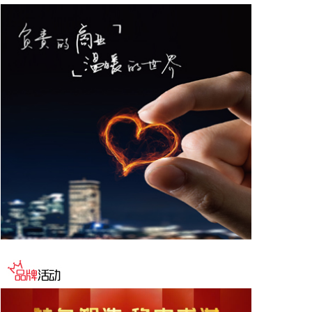
岗位操作人员数量。推广应用无人化生产线，原则上
不再新建“一头多尾”、“多头一尾”工业炸药生产线。
鼓励发展低感度民爆产品，推广安全性高的生产方
式。
2026-08-06 15:16:16
华瓷股份(001216)8月6日在互动平台表示，2025年
公司电瓷业务实现收入2021.19万元，基于当前行业
高景气度，公司已将电瓷业务列为重要发展方向，未
来会加大力度抢占市场份额。为此，公司于今年大力
投资华联火炬电瓷厂建设，已于6月11日点火投产。
当前在手订单良好，预计8月仍在产能爬坡阶段。公
司已取得国网投标资质并积极参与投标，已取得部分
订单，如有达到披露标准的重大中标合同，公司将及
时公告。
2026-08-06 15:16:12
工业和信息化部印发《民用爆炸物品行业安全发展“十