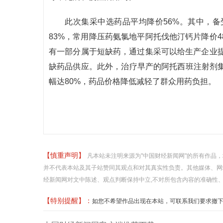
此次集采中选药品平均降价56%。其中，
83%，常用降压药氨氯地平阿托伐他汀钙片降价
有一部分属于短缺药，通过集采可以给生产企业
缺药品供应。此外，治疗早产的阿托西班注射剂集
幅达80%，药品价格降低减轻了群众用药负担。
【慎重声明】
凡本站未注明来源为"中国财经新闻网"的所有作品
并不代表本站及其子站赞同其观点和对其真实性负责。其他媒体、网
经新闻网对文中陈述、观点判断保持中立,不对所包含内容的准确性
【特别提醒】：
如您不希望作品出现在本站，可联系我们要求撤下您的作品