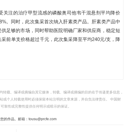
备受关注的治疗甲型流感的磷酸奥司他韦干混悬剂平均降价
48%。同时，此次集采首次纳入肝素类产品。肝素类产品中
提供足够的市场，同时帮助医院明确厂家和供应商，稳定短
采前单支价格超过千元，此次集采降至平均240元/支，降
，均转载、编译或摘编自其它媒体，转载、编译或摘编的目的在于传递更多信息，
站或个人转载使用时必须保留本站注明的文章来源，并自负法律责任。 中国财
、可靠性或完整性提供任何明示或暗示的保证。
。邮箱：tousu@prcfe.com