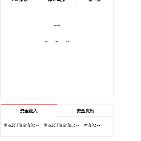
关村智慧能源产业联盟旗下智源资本及老股东东方鹏
睿基金共同投资。
2026-08-06 15:28:13
--
8月6日，远景乌兰察布星河基地正式投产，该超级单
--
--
--
体采用超高比例绿电直连，以百万P算力规模，成为
全球Token产出能力最强的单体AI数据中心，刷新了
AI基础设施的密度纪录。远景科技集团AIDC总经理郑
子浩介绍，“远景星河基地”主要面向头部科技与AI公
司大规模使用国产算力的紧迫需求，致力于打造“新能
源+AI算力基础设施”的中国解决方案。
2026-08-06 15:23:18
工业和信息化部印发《民用爆炸物品行业安全发展“十
五五”规划》，其中提出，提升本质安全水平。支持集
资金流入
资金流出
约化生产，鼓励企业撤并生产厂点、拆除落后生产
线，减少危险源点。鼓励加大安全生产投入，加快老
--
--
--
两市总计资金流入:
两市总计资金流出:
净流入:
旧设备设施升级改造和高风险工艺装备淘汰更新，鼓
励本质安全型生产技术工艺装备应用，持续压减危险