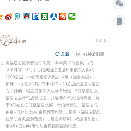
更多
刷新
40
秒后刷新
据福建省应急管理厅消息，今年第13号台风“白海
豚”8月6日11时中心距离浙江省温州市偏东方向约
1260公里，中心附近最大风力14级（强台风级）。
预计，“白海豚”将以每小时15～20公里的速度向偏西
方向移动，强度变化不大或略有增强；7日早晨进入
福建省热带气旋警戒区，并逐渐向华东沿海靠近，将
于9日在长江口至福建北部一带沿海登陆。福建省气
象台6日14时发布“台风预警Ⅳ级”，根据《福建省防汛
抗旱防台风应急预案》，经会商研判，福建省防指决
定8月6日14时启动防台风四级应急响应。