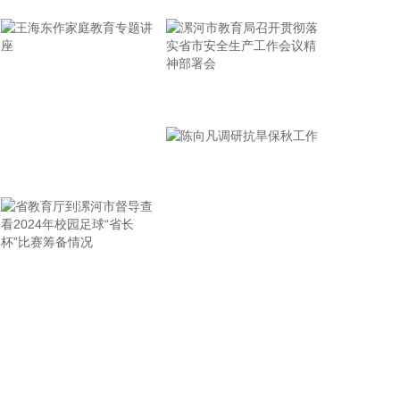
流，国际影响力逐步增强。
2026-08-06 15:13:25
8月6日，记者从公司获悉，多点数智与新石器已签署
战略合作协议。双方将在市场渠道、技术研发及业务
漯河市教育局召开贯彻落
协同等领域展开深度合作，发挥各自在零售数智化与
实省市安全生产工作会议
L4级无人驾驶领域的技术优势，共同开拓全球零售市
精神部署会
场无人车应用新场景。目前，多点与新石器已联合在
王海东作家庭教育专题讲
广东7-Eleven和青岛可好等便利店推动无人车装卸运
输试点运行。
座
2026-08-06 15:09:14
据三峡集团消息，8月5日，三峡集团董事长、党组书
省教育厅到漯河市督导查
陈向凡调研抗旱保秋工作
记刘伟平在河南郑州与水利部黄河水利委员会党组书
记、主任陈东明座谈，双方围绕服务黄河流域生态保
看2024年校园足球“省长
护和高质量发展，进一步加强务实合作进行深入交
杯”比赛筹备情况
流。
2026-08-06 15:06:43