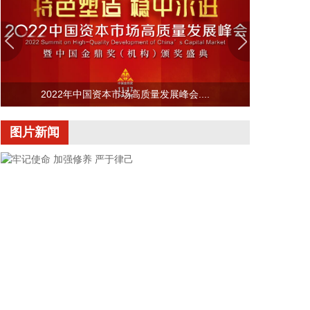
五五”规划》，其中提出，到2030年，行业治理成效
显著。企业重组整合有序推进，产业集中度持续提
高，形成3~5家具有较强国际运营能力的大型民爆企
业集团。有效防范行业“内卷”，企业效益和从业人员
收入水平稳中有进。绿色制造技术持续升级，绿色工
厂快速发展。国际合作日益深化，企业海外服务能力
2022年中国资本市场高质量发展峰会....
显著提升。
2026-08-06 15:14:40
图片新闻
工业和信息化部印发《民用爆炸物品行业安全发展“十
五五”规划》，其中提出，到2030年，民爆行业安全
水平进一步提高，创新能力持续增强，民用爆炸物品
供给能力稳步提升，产业结构、产品结构、产能布局
更加优化，治理效能进一步提高，企业经营效益稳中
有进。创新能力持续增强。科技创新和产业创新深度
融合，智能制造和人工智能等技术推广应用，智能在
线检测、数字化车间、智能工厂标杆形成辐射样板，
无人化生产线成为主流。标准体系更加健全，引领支
撑作用明显提升。深度参与国际标准研制与技术交
牢记使命 加强修养 严于律己