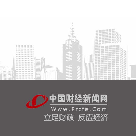
国内期货收盘多数上涨，沪金涨超3%，焦炭、沪银
等涨超2%，生猪、燃料油、焦煤等涨超1%。沪镍、
丙烯跌超2%，不锈钢、液化气等跌超1%。
2026-08-06 15:06:21
今日三大指数震荡调整。截至收盘，沪指涨0.57%，
深证成指跌0.24%，创业板指跌0.55%。盘面上，数
字货币概念掀涨停潮，飞天诚信、恒宝股份等多股涨
停；氟化工概念走强，中巨芯20%涨停，多氟多等多
股涨停；CPO概念延续涨势，长电科技等涨停。另
外，工业气体概念、煤炭、半导体、元件等板块涨幅
居前；电网设备、证券、保险等板块跌幅居前。全市
场超2700只个股上涨，总成交额逾2.5万亿元。
2026-08-06 15:06:16
据昇辉科技消息，昇辉科技成功中标河北润安贸易20
万吨年锂电池负极材料一体化项目低压设备。
2026-08-06 14:54:15