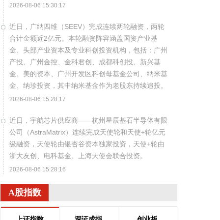
2026-08-06 15:30:17
近日，广纳四维（SEEV）完成连续两轮融资，两轮
合计金额近2亿元。本轮融资阵容涵盖国资产业基
金、头部产业资本及专业科创投资机构，包括：广州
产投、广州金控、金科君创、成都科创投、新兴基
金、美的资本、广州开发区科创母基金公司、纳米基
金、纳珍投资，其中纳米基金作为老股东持续追投。
2026-08-06 15:28:17
近日，宇航芯片供应商——杭州星辰基石半导体有限
公司（AstraMatrix）连续完成天使轮和天使+轮亿元
级融资，天使轮由银杏谷资本独家投资，天使+轮由
浙大友创、电科基金、上海天使会联合投资。
2026-08-06 15:28:16
近日，国内数字韧性企业北京同创永益科技发展有限
A股指数
公司（简称：同创永益）宣布完成近亿元股权融资。
本轮融资由深圳市龙岗区引导基金投资有限公司、中
上证指数
深证成指
创业板