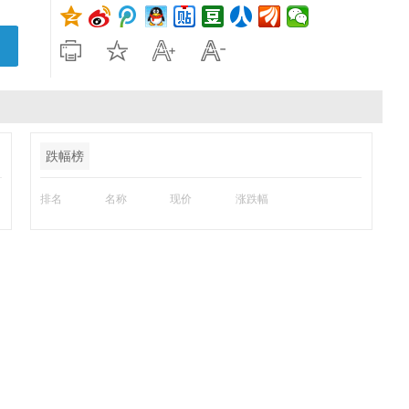
跌幅榜
排名
名称
现价
涨跌幅