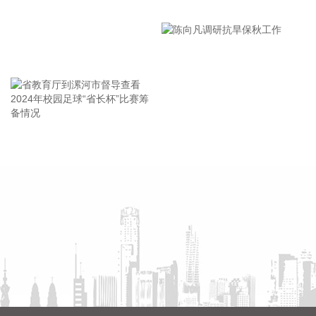
漯河市教育局召开贯彻落实省
CPI同比上涨约0.13个百分点；计算机、平板电脑和移动电话
市安全生产工作会议精神部署
机价格分别上涨17.4%、17.2%和8.5%，涨幅均有扩大，合计
会
影响CPI同比上涨约0.14个百分点。服务价格上涨0.7%，涨幅
王海东作家庭教育专题讲座
比上月回落0.1个百分点，影响CPI同比上涨约0.36个百分点。
服务中，医疗服务价格上涨4.3%，涨幅比上月扩大0.9个百分
点，影响CPI同比上涨约0.28个百分点；家政服务、在外餐饮
和教育服务价格分别上涨1.3%、1.0%和0.6%，涨幅总体稳
定。食品价格下降1.5%，降幅比上月收窄0.1个百分点，影响
省教育厅到漯河市督导查看
陈向凡调研抗旱保秋工作
CPI同比下降约0.25个百分点。食品中，猪肉价格下降13.3%，
降幅比上月收窄2.6个百分点，影响CPI同比下降约0.25个百分
2024年校园足球“省长杯”比赛
点；鲜菜、鲜果、粮食、食用油、奶类价格降幅在0.3%—
筹备情况
1.5%之间；鸡蛋价格上涨17.8%，涨幅比上月回落2.2个百分
点；羊肉、牛肉和禽肉类价格涨幅在1.6%—6.2%之间。
2026-08-09 09:39:16
国家统计局：2026年7月份，全国居民消费价格同比上涨
0.5%。其中，城市上涨0.5%，农村上涨0.4%；食品价格下降
1.5%，非食品价格上涨0.9%；消费品价格上涨0.2%，服务价
格上涨0.7%。1­­—7月平均，全国居民消费价格比上年同期上涨