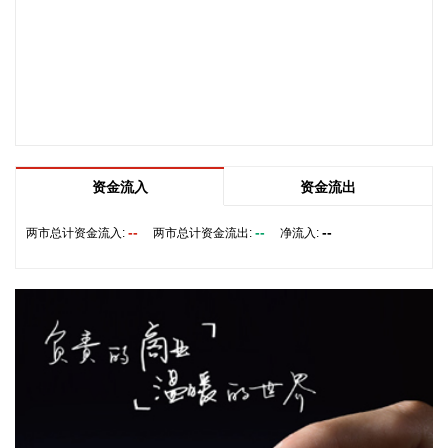
下降0.8%和0.5%；水力发电、风力发电增加，价格分别下降
10.3%和3.9%，4个行业合计影响PPI环比下降约0.11个百分
点。三是产业转型升级和消费提质扩容带动部分行业需求增
加、价格上涨。新动能成长壮大，人工智能、高端装备、新材
料等领域蓬勃发展，智能无人飞行器制造、碳素新材料、船舶
及相关装置制造价格分别上涨2.5%、0.4%和0.3%。品质类消
费较快增长，智能家庭消费设备、护肤用化妆品制造价格分别
上涨3.4%和0.7%。 从同比看，全国PPI上涨3.5%，涨幅比上
资金流入
资金流出
月回落0.6个百分点。分行业看，价格上涨的主要行业中，石油
和天然气开采业、石油煤炭及其他燃料加工业、化学原料和化
--
--
--
两市总计资金流入:
两市总计资金流出:
净流入:
学制品制造业分别上涨3.2%、8.2%和9.1%，有色金属矿采选
业、有色金属冶炼和压延加工业分别上涨22.6%和20.2%，黑
色金属冶炼和压延加工业上涨2.7%，涨幅比上月均回落，6个
行业合计影响PPI同比上涨约2.55个百分点；煤炭开采和洗选
业上涨27.1%，电气机械和器材制造业上涨5.7%，计算机通信
和其他电子设备制造业上涨4.4%，涨幅比上月均扩大，3个行
业合计影响PPI同比上涨约1.53个百分点。上述9个行业对PPI
的上拉影响较上月减少0.56个百分点。价格下拉影响最大的5