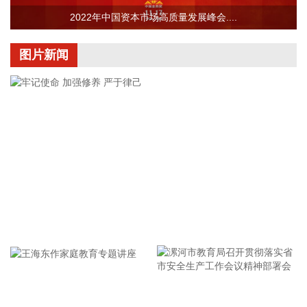
0.07个百分点；生猪产能综合调控政策效应显现，叠加部分地
2022年中国资本市场高质量发展峰会....
区高温、强降雨等极端天气频发推高运输成本等因素，猪肉价
格由上月下降0.8%转为上涨4.1%，影响CPI环比上涨约0.07个
图片新闻
百分点。人工智能推动消费电子产品迭代升级，相关产品需求
增加、价格上涨，平板电脑、计算机和移动电话机价格分别上
涨11.3%、5.5%和1.0%，合计影响CPI环比上涨约0.03个百分
点。服务价格由上月持平转为上涨0.4%，影响CPI环比上涨约
0.21个百分点。服务中，暑期出行需求增加，旅行社收费、宾
馆住宿、飞机票、交通工具租赁价格分别上涨7.2%、6.5%、
4.2%和3.6%，合计影响CPI环比上涨约0.10个百分点；部分地
区政策性调价持续推进，医疗服务价格上涨1.1%，影响CPI环
比上涨约0.07个百分点。 从同比看，全国CPI上涨0.5%，保持
温和上涨。CPI同比涨幅比上月回落0.5个百分点，主要是受汽
油价格涨幅回落影响。汽油价格上涨1.0%，涨幅比上月回落
牢记使命 加强修养 严于律己
16.0个百分点，对CPI的上拉影响比上月减少约0.45个百分
点，带动能源价格涨幅回落至0.6%。扣除能源的工业消费品价
格上涨1.5%，涨幅比上月回落0.2个百分点，影响CPI同比上涨
约0.37个百分点。其中，黄金饰品、个人护理用品和家用器具
价格分别上涨24.6%、1.7%和0.2%，涨幅均有回落，合计影响