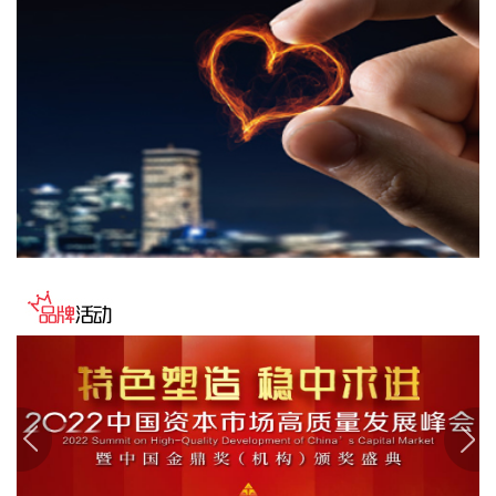
个行业为：电力热力生产和供应业、汽车制造业、非金属矿物
制品业、医药制造业、酒饮料和精制茶制造业，降幅在2.3%—
5.7%之间，合计影响PPI同比下降约0.76个百分点，较上月减
少0.05个百分点。
2026-08-09 09:42:19
国家统计局城市司首席统计师董莉娟解读2026年7月份CPI和
PPI数据。7月份，受国际输入性因素影响，居民消费价格指数
（CPI）环比下降0.1%，同比上涨0.5%，扣除食品和能源价格
的核心CPI环比上涨0.3%，同比上涨0.9%，CPI总体保持温和
上涨。国内部分行业需求增加，但受输入性和季节性等因素影
响，工业生产者出厂价格指数（PPI）环比下降0.7%，同比上
涨3.5%，涨幅比上月回落0.6个百分点。 从环比看，全国CPI
下降0.1%，降幅比上月收窄0.2个百分点。国际市场价格波动
影响国内汽油价格下降10.7%，降幅比上月扩大5.8个百分点，
影响CPI环比下降约0.35个百分点。食品价格与上月持平，低
于季节性水平0.6个百分点。食品中，鲜菜价格上涨1.3%，鸡
蛋价格下降2.1%，均明显低于季节性水平；应季水果大量上
市，市场供应充足，鲜果价格下降3.8%，影响CPI环比下降约