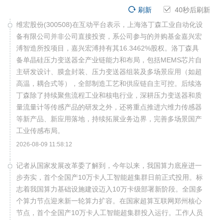
刷新
40
秒后刷新
维宏股份(300508)在互动平台表示，上海洛丁森工业自动化设
备有限公司并非公司直接投资，系公司参与的并购基金嘉兴宏
溥智造所投项目，嘉兴宏溥持有其16.3462%股权。洛丁森具
备单晶硅压力变送器全产业链能力和布局，包括MEMS芯片自
主研发设计、膜盒封装、压力变送器组装及多场景应用（如超
高温，耦合式等），全部制造工艺和供应链自主可控。后续洛
丁森除了持续聚焦流程工业和核电行业，深耕压力变送器和质
量流量计等传感产品的研发之外，还将重点推进六维力传感器
等新产品、新应用落地，持续拓展业务边界，完善多场景国产
工业传感布局。
2026-08-09 11:58:12
记者从国家发展改革委了解到，今年以来，我国算力底座进一
步夯实，首个全国产10万卡人工智能超集群日前正式投用。标
志着我国算力基础设施建设迈入10万卡级部署新阶段。全国多
个算力节点迎来新一轮算力扩容。在国家超算互联网郑州核心
节点，首个全国产10万卡人工智能超集群投入运行。工作人员