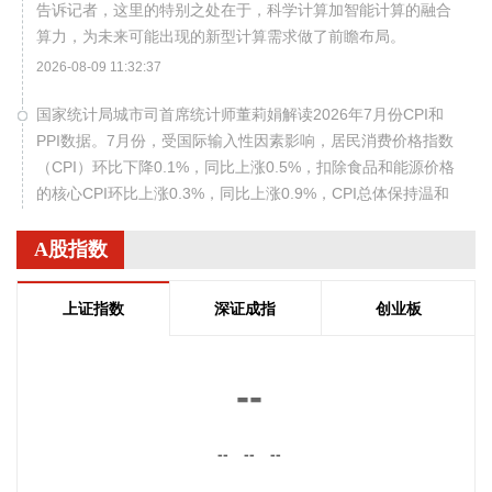
告诉记者，这里的特别之处在于，科学计算加智能计算的融合
算力，为未来可能出现的新型计算需求做了前瞻布局。
2026-08-09 11:32:37
国家统计局城市司首席统计师董莉娟解读2026年7月份CPI和
PPI数据。7月份，受国际输入性因素影响，居民消费价格指数
（CPI）环比下降0.1%，同比上涨0.5%，扣除食品和能源价格
的核心CPI环比上涨0.3%，同比上涨0.9%，CPI总体保持温和
上涨。国内部分行业需求增加，但受输入性和季节性等因素影
响，工业生产者出厂价格指数（PPI）环比下降0.7%，同比上
A股指数
涨3.5%，涨幅比上月回落0.6个百分点。 从环比看，全国PPI
下降0.7%，降幅比上月扩大0.4个百分点。7月PPI环比运行的
上证指数
深证成指
创业板
主要特点：一是输入性因素影响国内相关行业价格下行。石油
开采、精炼石油产品制造、有机化学原料制造价格分别下降
11.8%、8.4%和4.2%；有色金属矿采选业、有色金属冶炼和压
--
延加工业价格分别下降2.1%和1.7%，5个行业合计影响PPI环
比下降约0.65个百分点。二是季节性因素影响部分行业价格下
--
--
--
降。7月份高温、雨水及台风天气较多，建筑项目施工进度放
缓，黑色金属冶炼和压延加工业、非金属矿物制品业价格分别