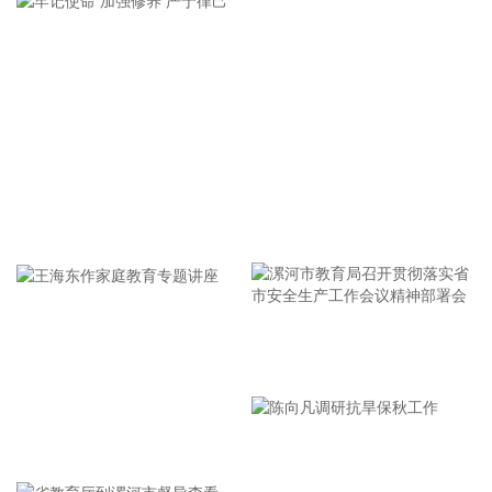
美国国会参议院8日通过一项联邦政府临时拨款法案，以避免
联邦政府在现行预算到期后“停摆”。
2026-08-08 16:35:10
据浙江日报，当前，浙江省防御13号台风“白海豚”到了最关键
的阶段。8日上午，省委、省政府召开全省防御应对13号台
风“白海豚”工作视频调度会。省委书记王浩肯定了全省前一阶
段防御应对工作成效。他强调，与台风“巴威”相比，“白海豚”可
能强度更强、持续时间更长、造成影响更大。要高度警觉、闻
牢记使命 加强修养 严于律己
令而动，把防汛防台工作作为当前的重中之重，始终坚持人民
至上、生命至上，坚持“从最坏处着眼、做到顶格防御、打足提
前量”，立足台风正面登陆、贯穿全省、长时间影响、风雨
潮“三碰头”等极端情况，坚决克服麻痹思想、侥幸心理，把所
有的工作都往前预置、往前赶，确保守住“三条底线”，实现“不
漯河市教育局召开贯彻落实省
死人、少伤人、少损失”的目标，坚决打赢防御台风“白海豚”这
场大仗硬仗。
市安全生产工作会议精神部署
2026-08-08 16:31:27
会
王海东作家庭教育专题讲座
杰瑞股份(002353)8月8日在互动平台表示，公司与中核海洋的