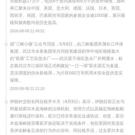
示面积超17万㎡，包括8个室内展馆和8万㎡的室外场地，届时
将汇聚来自中国、美国、意大利、德国、法国、日本、英国、
西班牙、韩国、巴基斯坦等国家的参展企业逾1000家，展示规
模和展商数均创历史新高。
2026-08-08 21:49:52
据“三峡小微”公众号消息，8月8日，由三峡集团所属长江环保
集团、武汉市水务集团等共同投资建设的华中地区规模最大
的“双膜”工艺应急水厂——武汉梁子湖应急水厂并网通水，标
志着武汉市江南区域正式构建起“一江一湖”双水源互为备援、
灵活调度的供水新格局，为片区660万市民用水安全提供坚实
保障。
2026-08-08 21:12:10
伊朗外交部长阿拉格齐今天（8月8日）表示，伊朗目前正在与
阿曼就霍尔木兹海峡的法律机制、管理方式以及确定海峡船舶
通行路线进行谈判，双方已经非常接近达成协议。但是，霍尔
木兹海峡能否重新开放还取决于其他条件，包括美国对其违反
美伊谅解备忘录的行为作出弥补。阿拉格齐说，过去霍尔木兹