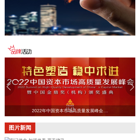
2026-08-08 16:58:19
据“浦东发布”微信公众号消息，上海市文化旅游局介绍，台
风“白海豚”逼近，上海迪士尼、乐高乐园等多家景点已临时闭
园或调整运营时间。
2026-08-08 16:58:16
据群众新闻，8月5日22时，陕西移动在商洛市镇安县受汛情影
响区域启动5G异网漫游工作，向其他运营商客户提供5G网络
漫游接入服务。该技术用于应急场景，当用户所属运营商网络
中断时，无需换卡换号即可接入其他运营商5G网络，享受免费
通话与上网服务，这是我省首次将该功能用于汛期通信保障实
战。 本次成功开通验证了5G异网漫游跨企业协同保障能力，
以及在真实汛情下的启停流程、业务配置和监控保障等全环节
操作性，有效增强了全省通信网络容灾韧性，为守护人民群众
2022年中国资本市场高质量发展峰会....
生命财产安全和防汛救灾指挥畅通筑牢通信“生命线”。
2026-08-08 16:46:16
图片新闻