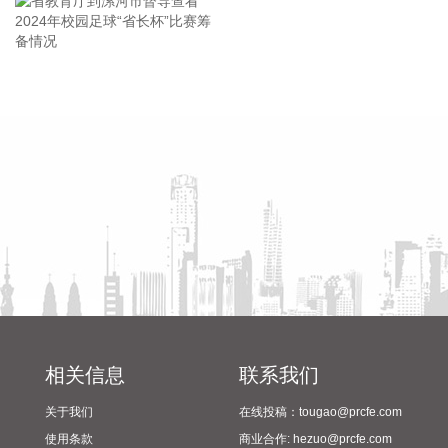
合作正在有序推进中。
2026-08-08 16:22:12
今天13时，台风“白海豚”中心位于距离浙江省温州市东偏南方
省教育厅到漯河市督导查看
陈向凡调研抗旱保秋工作
向约465公里的洋面上，中心附近最大风力14级，45米/秒。虽
2024年校园足球“省长杯”比赛
然离浙江还有一定距离，但“白海豚”外围云系今天上午已经在
筹备情况
江苏南部、安徽东南部、浙江等地激发出对流。 明天，台风登
陆前后，华东降雨进一步增强，江苏南部、安徽东南部、上
海、浙江大部将有大到暴雨，其中上海南部、浙江东部有特大
暴雨，局地日降雨量将达到400毫米甚至500毫米以上，极端性
较强，需注意防范。
2026-08-08 15:54:28
8月8日，记者从上海轮渡获悉，因受今年第13号台风“白海
豚”影响，截至13时58分，上海轮渡已全线停航。
2026-08-08 15:43:12
相关信息
联系我们
8月7日，随着最后一段沥青路面完成摊铺，由中铁五局承建的
关于我们
在线投稿：tougao@prcfe.com
京昆高速广（元）绵（阳）段扩容工程主线路面63.879公里顺
使用条款
商业合作: hezuo@prcfe.com