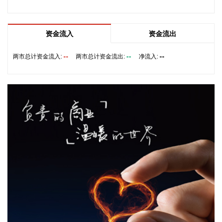
供应无法完全弥补乌克兰目前的拦截导弹短缺。
2026-08-08 19:22:16
资金流入
资金流出
据“星光股份”公众号消息，近日，星光股份成功中标龙星控股
总部泛光工程项目。
--
--
--
两市总计资金流入:
两市总计资金流出:
净流入:
2026-08-08 18:10:12
“金科股份”公众号消息，2026年8月，金科地产集团股份有限
公司（简称“金科股份”）与重庆通用人工智能研究院在重庆正
式签署全方位合作协议。双方将依托通用人工智能前沿技术，
落地不动产全场景智慧解决方案，合力打造重庆“人工智能+不
动产”产业标杆项目。
2026-08-08 17:41:26
当地时间8日凌晨，由共和党控制的美国参议院以50票赞成、
49票反对的投票结果，确认托德·布兰奇担任司法部长。 当地
时间6月8日，美国白宫表示，总统特朗普向美国参议院提交托
德·布兰奇出任司法部长的提名。特朗普4月2日宣布，帕姆·邦
迪不再担任司法部长，由副部长布兰奇代理。