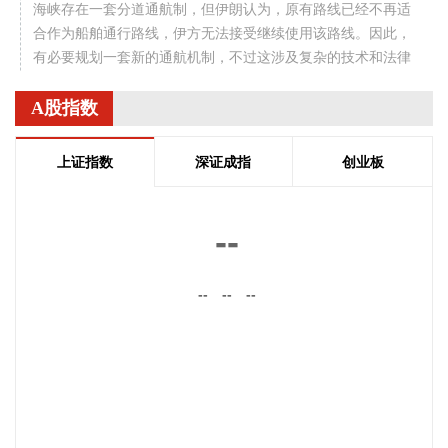
海峡存在一套分道通航制，但伊朗认为，原有路线已经不再适
合作为船舶通行路线，伊方无法接受继续使用该路线。因此，
有必要规划一套新的通航机制，不过这涉及复杂的技术和法律
问题。目前双方正在讨论的是一条临时通航路线。在新的正式
通航路线最终确定之前，将首先设立一条临时航道，并以此作
A股指数
为未来正式路线的基础。在这一问题上，伊朗和阿曼两国的军
事部门已根据现有海图展开磋商。待相关谈判完成并形成最终
上证指数
深证成指
创业板
结论后，新的通航路线将得到确定。
2026-08-08 20:03:45
--
8月8日，阿维塔07L正式上市，搭载896线双光路图像级激光
雷达，也是首批搭载华为乾崑智驾ADS 5的车型。阿维塔科技
--
--
--
董事长王辉在发布会上透露，截至8月8日，华为乾崑智驾里程
突破137亿公里，位居全国第一。
2026-08-08 19:58:16
乌克兰方面8日消息称，正在塞尔维亚访问的乌克兰总统泽连
斯基当天表示，美国已与乌克兰达成协议，将每月向乌克兰提
供“爱国者”防空系统拦截导弹。泽连斯基同时表示，仅靠这项