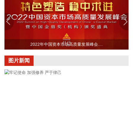
2026-08-08 15:43:12
8月7日，随着最后一段沥青路面完成摊铺，由中铁五局承建的
京昆高速广（元）绵（阳）段扩容工程主线路面63.879公里顺
利贯通，标志着该段主线路面贯通过半。广绵高速扩容项目全
长约124公里，是国家“十纵十横”综合运输大通道首都放射线
G5京昆高速的关键段落，也是四川省北上出川的核心通道。
2022年中国资本市场高质量发展峰会....
2026-08-08 15:32:28
图片新闻
阳光电源(300274)8月8日在互动平台表示，公司目前初步判
断，FCC政策主要限制新产品认证，不影响已获认证产品的销
售，公司目前在美销售的光伏逆变器、储能系统不受影响。
2026-08-08 15:14:28
8日，市场监管总局公布数据显示，2026年上半年新产业新赛
道相关企业持续增动能，人形机器人领域新设企业11.6万户，
同比增长9.5%，服务业相关经营主体亮点突出，制造业企业转
型加快，产业发展亮点纷呈。
2026-08-08 14:56:18