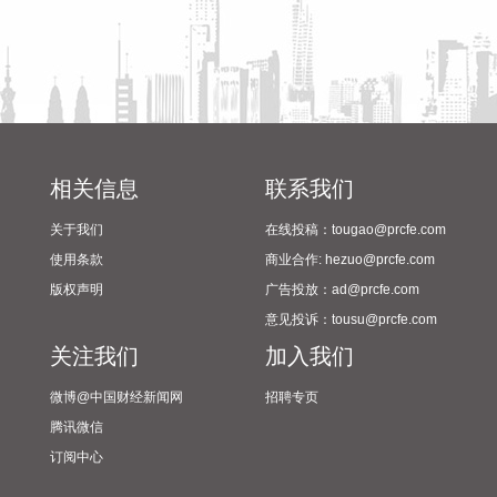
响应升级为三级。要求浙江、上海、福建、江苏等受影响省份
自然资源（海洋）主管部门、国家海洋环境预报中心、自然资
源部海洋减灾中心、自然资源部东海局等单位组织做好应急监
测、会商研判、预报预警以及灾害调查评估等工作。受此次台
风过程影响，我国东海海域风大浪高，海况恶劣，提醒海上航
行作业的船只远离危险海域，沿海各有关单位提前采取防潮避
浪措施，有效防范可能带来海水倒灌风险。
相关信息
联系我们
2026-08-08 14:10:15
关于我们
在线投稿：tougao@prcfe.com
据南京发布，8月4日，“南京聚信天晟股权投资合伙企业（有限
使用条款
商业合作: hezuo@prcfe.com
合伙）”正式落地紫金山国际科创基金街区。基金规模10.01亿
版权声明
广告投放：ad@prcfe.com
元，管理人为中信聚信（北京）资本管理有限公司，其向上穿
意见投诉：tousu@prcfe.com
透的实际控制人为中信集团，管理人整体管理规模超百亿元。
关注我们
加入我们
该基金在2026紫金山创投大会上签约启动组建，将重点投向新
一代信息技术、高端装备、新材料、新能源、生物医药及新消
微博@中国财经新闻网
招聘专页
费等领域，为南京科创产业注入新的资本动能。
腾讯微信
2026-08-08 14:06:16
订阅中心
据气象部门预测和自然资源部地质灾害技术指导中心研判，受