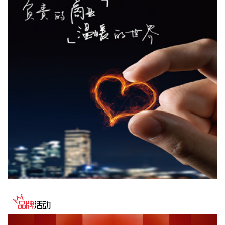
场大仗硬仗。
2026-08-08 16:31:27
杰瑞股份(002353)8月8日在互动平台表示，公司与中核海洋的
合作正在有序推进中。
2026-08-08 16:22:12
今天13时，台风“白海豚”中心位于距离浙江省温州市东偏南方
向约465公里的洋面上，中心附近最大风力14级，45米/秒。虽
然离浙江还有一定距离，但“白海豚”外围云系今天上午已经在
江苏南部、安徽东南部、浙江等地激发出对流。 明天，台风登
陆前后，华东降雨进一步增强，江苏南部、安徽东南部、上
海、浙江大部将有大到暴雨，其中上海南部、浙江东部有特大
暴雨，局地日降雨量将达到400毫米甚至500毫米以上，极端性
较强，需注意防范。
2026-08-08 15:54:28
8月8日，记者从上海轮渡获悉，因受今年第13号台风“白海
豚”影响，截至13时58分，上海轮渡已全线停航。