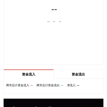
生命财产安全和防汛救灾指挥畅通筑牢通信“生命线”。
--
2026-08-08 16:46:16
美国国会参议院8日通过一项联邦政府临时拨款法案，以避免
--
--
--
联邦政府在现行预算到期后“停摆”。
2026-08-08 16:35:10
据浙江日报，当前，浙江省防御13号台风“白海豚”到了最关键
的阶段。8日上午，省委、省政府召开全省防御应对13号台
风“白海豚”工作视频调度会。省委书记王浩肯定了全省前一阶
段防御应对工作成效。他强调，与台风“巴威”相比，“白海豚”可
能强度更强、持续时间更长、造成影响更大。要高度警觉、闻
令而动，把防汛防台工作作为当前的重中之重，始终坚持人民
资金流入
资金流出
至上、生命至上，坚持“从最坏处着眼、做到顶格防御、打足提
前量”，立足台风正面登陆、贯穿全省、长时间影响、风雨
--
--
--
两市总计资金流入:
两市总计资金流出:
净流入:
潮“三碰头”等极端情况，坚决克服麻痹思想、侥幸心理，把所
有的工作都往前预置、往前赶，确保守住“三条底线”，实现“不
死人、少伤人、少损失”的目标，坚决打赢防御台风“白海豚”这