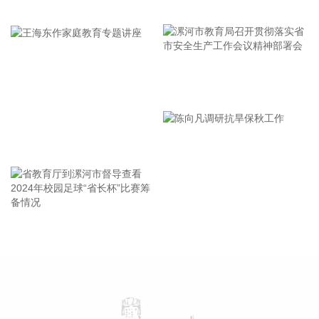
牢记使命 加强修养 严于律己
据西藏日报，近日，经国家药品监督管理局严格审评审批，由
西藏自治区人民医院副院长、西藏高原医学研究所所长格桑罗
布教授担任主要研究者的乙酰唑胺缓释胶囊正式获批上市，成
为国内首个获批具有预防急性高原病适应症的药品。该药品的
获批上市，结束了我国无专门预防急性高原病专用药的历史，
漯河市教育局召开贯彻落实省
进一步丰富了高原医学防治手段，为高原群众、广大进藏人群
市安全生产工作会议精神部署
及高原重大项目建设提供了坚实的健康保障，同时有力提升了
会
西藏在国际高原医学领域的科研影响力。
王海东作家庭教育专题讲座
2026-08-08 14:14:35
据自然资源部，今年第9号台风“白海豚”（强台风级）正逐渐向
我国东南沿海靠近，受其影响，8月7日—8日，东海出现6—9
米狂浪到狂涛区，达到近海橙色警报级别；浙江近岸海域海浪
省教育厅到漯河市督导查看
陈向凡调研抗旱保秋工作
出现3—5米大浪到巨浪，达到橙色预警级别。预计未来24小
2024年校园足球“省长杯”比赛
时，江苏南通至浙江温州将出现最大160cm风暴增水，浙江近
筹备情况
岸海域将出现5—8米的巨浪到狂浪，海浪预警级别为红色。 根
据《海洋灾害应急预案》规定，自然资源部于8月8日将浙江的
海洋灾害应急响应升级为二级，将福建和上海的海洋灾害应急