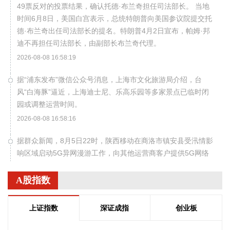
49票反对的投票结果，确认托德·布兰奇担任司法部长。 当地
时间6月8日，美国白宫表示，总统特朗普向美国参议院提交托
德·布兰奇出任司法部长的提名。特朗普4月2日宣布，帕姆·邦
迪不再担任司法部长，由副部长布兰奇代理。
2026-08-08 16:58:19
据“浦东发布”微信公众号消息，上海市文化旅游局介绍，台
风“白海豚”逼近，上海迪士尼、乐高乐园等多家景点已临时闭
园或调整运营时间。
2026-08-08 16:58:16
据群众新闻，8月5日22时，陕西移动在商洛市镇安县受汛情影
响区域启动5G异网漫游工作，向其他运营商客户提供5G网络
漫游接入服务。该技术用于应急场景，当用户所属运营商网络
中断时，无需换卡换号即可接入其他运营商5G网络，享受免费
A股指数
通话与上网服务，这是我省首次将该功能用于汛期通信保障实
战。 本次成功开通验证了5G异网漫游跨企业协同保障能力，
上证指数
深证成指
创业板
以及在真实汛情下的启停流程、业务配置和监控保障等全环节
操作性，有效增强了全省通信网络容灾韧性，为守护人民群众