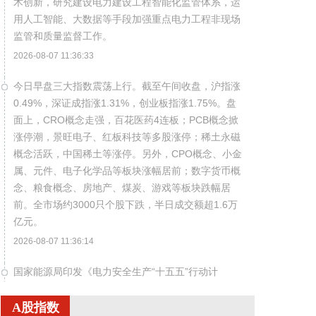
术创新，研究建设电力建设工程智能化监管体系，运
用人工智能、大数据等手段加强重点电力工程非现场
监管和质量监督工作。
2026-08-07 11:36:33
今日早盘三大指数震荡上行。截至午间收盘，沪指涨
0.49%，深证成指涨1.31%，创业板指涨1.75%。盘
面上，CRO概念走强，百花医药4连板；PCB概念掀
涨停潮，景旺电子、红板科技等多股涨停；稀土永磁
概念活跃，中国稀土等涨停。另外，CPO概念、小金
属、元件、电子化学品等板块涨幅居前；数字货币概
念、粮食概念、房地产、煤炭、游戏等板块跌幅居
前。全市场约3000只个股下跌，半日成交额超1.6万
亿元。
2026-08-07 11:36:14
国家能源局印发《电力安全生产“十五五”行动计
划》，到2030年，电力安全治理体系和治理能力现代
化建设取得明显进展，电力安全生产责任全面落实，
A股指数