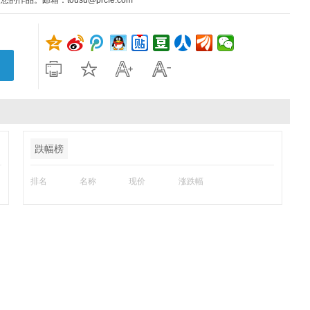
。邮箱：tousu@prcfe.com
跌幅榜
排名
名称
现价
涨跌幅