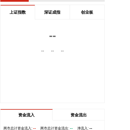
电力安全风险分级管控和隐患排查治理双重预防机制
有效运转，重大灾害防范和应急处置能力显著增强，
上证指数
深证成指
创业板
电力建设施工作业风险有效管控，以科技为核心的本
质安全建设全面推进，推动实现从“要我安全”向“我要
安全”转变，电力安全生产形势持续稳定。
--
2026-08-07 11:32:14
--
--
--
据扬子江船业7日消息，扬子江船业近日发布2026年
上半年度财务报告，公司营业收入及盈利能力均创历
史新高。得益于集团造船核心业务的强劲增长，报告
期内实现营业收入175亿元，同比增长36.2%，其中
核心造船业务占总营收比重约94%；毛利润达63亿
元，同比增长42.8%；实现净利润54亿元，同比增长
28.4%。
2026-08-07 11:05:27
企查查APP显示，近日，杭州天铁智算科技有限公司
资金流入
资金流出
成立，经营范围包含人工智能硬件销售；基于云平台
的业务外包服务；人工智能基础资源与技术平台；集
--
--
--
两市总计资金流入:
两市总计资金流出:
净流入: