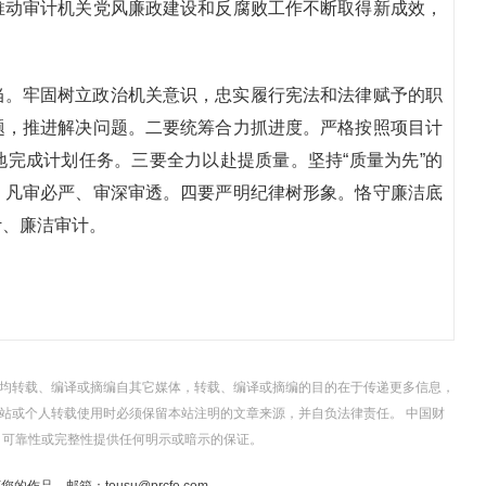
推动审计机关党风廉政建设和反腐败工作不断取得新成效，
当。牢固树立政治机关意识，忠实履行宪法和法律赋予的职
题，推进解决问题。二要统筹合力抓进度。严格按照项目计
完成计划任务。三要全力以赴提质量。坚持“质量为先”的
、凡审必严、审深审透。四要严明纪律树形象。恪守廉洁底
计、廉洁审计。
，均转载、编译或摘编自其它媒体，转载、编译或摘编的目的在于传递更多信息，
站或个人转载使用时必须保留本站注明的文章来源，并自负法律责任。 中国财
、可靠性或完整性提供任何明示或暗示的保证。