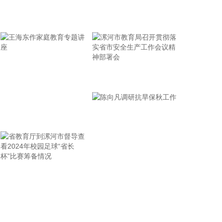
高额不法收益的目的。新发布的补充检验方法优化了
检测流程，适配大豆油、花生油、芝麻油等主流食用
牢记使命 加强修养 严于律己
植物油品类，具备检出限低、抗干扰性强、结果稳定
可靠的优势，可实现对乙基麦芽酚的精准定性与定量
检测。 下一步，市场监管部门将强化方法应用，严厉
打击食用植物油非法添加、掺杂掺假违法行为，倒逼
生产经营者落实食品安全主体责任，守护人民群众“舌
漯河市教育局召开贯彻落
尖上的安全”。
实省市安全生产工作会议
2026-08-07 10:38:16
精神部署会
王海东作家庭教育专题讲
海关总署今天公布统计数据显示，今年前7个月，我
国出口机电产品11.12万亿元，增长21.2%，占我国
座
整体出口的63.8%，比去年同期提升了3.8个百分点。
其中：电动汽车、锂电池、风力发电机组等绿色低碳
产品分别增长71.2%，35.8%，34.8%。3D打印机、
省教育厅到漯河市督导查
陈向凡调研抗旱保秋工作
工业机器人、船舶分别出口112亿元、73.4亿元、
2681.4亿元，分别增长1.1倍、13.2%、32.7%。
看2024年校园足球“省长
2026-08-07 10:38:13
杯”比赛筹备情况