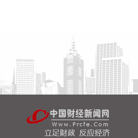
海关总署今天公布统计数据显示，今年前7个月，我
国货物贸易进出口总值30.13万亿元，同比增长了
17.3%，延续良好的增长态势。其中，出口17.44万
亿元，增长14%；进口12.69万亿元，增长22%。
2026-08-07 10:34:36
据中电鑫龙消息，近日，中电鑫龙签订淮安涟水国际
机场航站区改扩建工程项目合同。此次合作，公司将
为新建T2航站楼提供高品质的智能型低压配电成套设
备。
2026-08-07 10:26:26
8月6日，有市场消息称，刚果（金）已发布最新行政
指令，决定彻底禁止铜精矿与钴精矿的出口。 对此，
8月7日，紫金矿业方面回应记者，公司旗下科卢韦齐
铜矿的产品为粗铜及电积铜，卡莫阿-卡库拉铜矿的产
品为阳极板及粗铜，不属于刚果（金）禁止出口的产
品。
2026-08-07 10:13:10