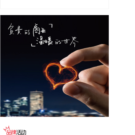
成电路芯片设计及服务；集成电路销售等。企查查股
权穿透显示，该公司由天铁科技(300587)等共同持
股。
2026-08-07 10:55:32
海关总署公布数据显示，中国7月出口（以美元计
价）同比增23.9%，进口同比增27.5%，贸易顺差
1125亿美元。
2026-08-07 10:51:14
据网宿科技消息，近日，网宿科技与趋境科技宣布达
成深度战略合作。双方将面向企业级AI推理市场，整
合技术与资源优势，共同打造高性价比、高品质、高
可靠的AI Token生产体系，助力AI应用向更多行业、
更深场景规模化落地。
2026-08-07 10:48:11
海关总署今天公布统计数据显示，今年前7个月：我
国民营企业进出口17.16万亿元，同比增长了