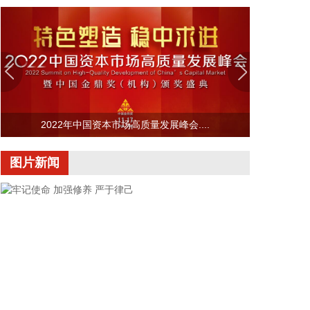
17.2%，占我国进出口总值的56.9%，继续保持第一
大外贸主体地位。同期，外商投资企业进出口8.78万
亿元，增长了17.6%；国有企业进出口4.14万亿元，
增长了17.3%。
2026-08-07 10:45:16
为筑牢食品安全防线，有力打击食用植物油非法添加
2022年中国资本市场高质量发展峰会....
行为，近日，市场监管总局发布《食品补充检验方法
食用植物油中乙基麦芽酚的测定》（BJS202604）。
图片新闻
食用植物油是群众日常膳食的必需品，其质量安全直
接关系群众身体健康和民生福祉。乙基麦芽酚是人工
合成的食品增香添加剂，长期摄入违规添加的乙基麦
芽酚，存在食品安全风险。根据我国食品添加剂使用
标准规定，乙基麦芽酚严禁在食用植物油中添加使
用。但是，在高额利益驱动下，不法商家在劣质植物
油、过期翻新油脂中非法添加乙基麦芽酚，掩盖油脂
氧化变质产生的哈喇异味，伪造芝麻油、花生油等高
端油品的醇厚香气，达到以次充好、以假乱真，获取