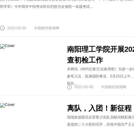
郭学军）今年我市中招考试科目仍然为全省统一命题考试....
2022-05-30
中国财经新闻网
南阳理工学院开展20
查初检工作
本网讯（特约记者/王吉春周密）为进一步
参军入伍，投身国防事业。5月25日上午
部长....
2022-05-30
中国财经新闻网
离队，入团！新征程
现场发放团员证宣誓少先队员献词精彩展示（
迎党的二十大胜利召开，庆祝中国共产主义青