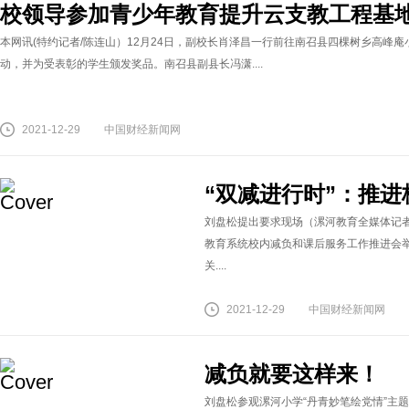
校领导参加青少年教育提升云支教工程基
本网讯(特约记者/陈连山）12月24日，副校长肖泽昌一行前往南召县四棵树乡高峰
动，并为受表彰的学生颁发奖品。南召县副县长冯潇....
2021-12-29
中国财经新闻网
“双减进行时”：推
刘盘松提出要求现场（漯河教育全媒体记者 
教育系统校内减负和课后服务工作推进会举
关....
2021-12-29
中国财经新闻网
减负就要这样来！
刘盘松参观漯河小学“丹青妙笔绘党情”主