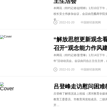
主生活会
本网讯（特约记者/赵明铎）1月10日下
校长安士伟参加会议，会议由范蠡商学院
史....
2022-01-20
中国财经新闻网
“解放思想更新观念
召开“观念能力作风
本网讯（特约记者/姜雪琳）1月14日下
年”活动动员会。会议由闫合占主任主持，各
2022-01-20
中国财经新闻网
吕登峰走访慰问困难
吕登峰了解情况送上祝福（漯河教育全媒体记
教育工委委员、市教育局党组成员、二级
开....