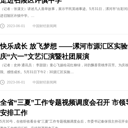
走进召陵区许慎中学
（记者：张潇文）讲述凡人善举故事，展示平民英雄事迹。5月31日，漯河市“出彩河南人
进召陵区许慎中学。....
2023-06-01
中国财经新闻网
快乐成长 放飞梦想 ——漯河市源汇区实验
庆“六一”文艺汇演暨社团展演
（记者：史帅 通讯员： 李甜甜）童心飞扬绘花红柳绿，诗韵飘香育桃李芬芳。为庆祝
我、感悟成长。5月31日下午2：30源汇区实验....
2023-06-01
中国财经新闻网
全省“三夏”工作专题视频调度会召开 市
安排工作
5月30号，在收听收看全省“三夏”工作专题视频调度会后，市委书记秦保强主持召