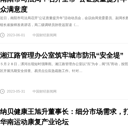
众满意度
近日，南阳市司法局召开“公证质量提升年”活动动员会，会议由局党委委员、副局长
组长崔振铎发表讲话，局二级调研员孙世远宣读《....
2023-06-01
中国财经新闻网
湘江路管理办公室筑牢城市防汛“安全堤”
５月２８日，漯河出现短时强降雨。湘江路管理办公室以“汛”为令，闻“汛”而动，按
区开展汛期安全排查、易涝点位应急疏散工作。针对....
2023-05-31
中国财经新闻网
纳贝健康王旭升董事长：细分市场需求，打
华南运动康复产业论坛