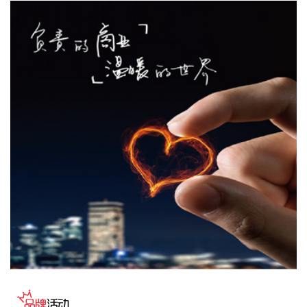
当地时间8日，就霍尔木兹海峡通航问题谈判进展，伊朗外长
阿拉格齐表示，伊朗与阿曼“接近”达成协议，但并不意味着重
新开放霍尔木兹海峡。海峡的开放还取决于其他条件，其中包
括美方对违反谅解备忘录作出赔偿。另有伊朗官员称，一旦美
国接受伊朗的条件，海峡必将重新开放。 同日，阿曼外交部发
表声明称，海峡通航安排谈判在积极氛围中推进。 美副总统万
斯表示，伊朗方面已向美方表示，伊方不计划对霍尔木兹海峡
征收通行费，并再次强调美国同伊朗正在对话。
2026-08-09 07:54:11
伯克希尔大举出手。伯克希尔·哈撒韦公司公布的财报显示，今
年第二季度归属于股东的净利润同比大幅增长超107%，投资
收益同比大幅增长155%。 值得注意的是，伯克希尔罕见大举
出手，第二季度净买入股票金额接近200亿美元（约合人民币
1300亿元），扭转了此前持续抛售股票的趋势。在此之前，伯
克希尔已连续14个季度净卖出股票。 结合持仓变化来看，截至
6月30日，伯克希尔的前五大股票持仓中，谷歌正式进入榜
单，与美国运通、苹果、美国银行、可口可乐并列，五大重仓
股合计占股票投资组合的66%。