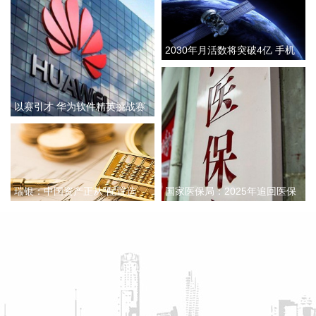
（有限合伙）（简称“智微凌峰基金”）的投资。该基金由智微
资本担任管理人，目标规模30亿元。LP阵容汇聚中微公司、澜
起科技等半导体龙头的旗下平台，工业X射线检测领域企业日
2030年月活数将突破4亿 手机
联科技的子公司，以及地方国资平台，形成“产业资本+国有资
本”的深度联合。智微凌峰基金以半导体设备、零部件、材料及
卫星直连加速向消费端普及
先进封装等集成电路核心环节为主攻方向，重点挖掘“卡脖
子”领域的“隐形冠军”。
以赛引才 华为软件精英挑战赛
2026-08-08 09:12:14
开启
当地时间8月7日，美国总统特朗普在国务院主持了一场关于美
国采矿业的圆桌会议，并宣布了一系列矿业投资项目。 特朗普
表示，联邦政府将向多个关键矿产和电池项目投资30亿美元，
瑞银：中国资产正从“配置选
国家医保局：2025年追回医保
旨在增加美国国内产量，并以此推动国家安全与产业政策。
项”逐步成为“战略必选”
基金342亿元 侦破695起倒
2026-08-08 09:00:15
卖“回流药”案件
据上海航运交易研究所（筹），本周，中国出口集装箱运输市
场保持稳定，多数远洋航线市场运价上涨，带动综合指数上
行。据海关总署最新公布的数据显示，以美元计价，中国7月
出口同比增加23.9%，增速继续保持高位，出口的强劲表现对