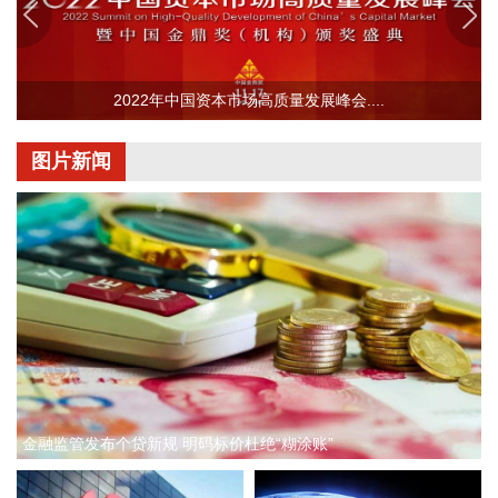
工程及天河站站区相关工程HWZF-1(HBSJ-202401TL-
010023001)资审文件公告》，长江新区站计划开工时间和竣工
时间均已明确：计划开工日期2026年9月1日，计划竣工日期
2022年中国资本市场高质量发展峰会....
2028年6月30日，计划工期：668日历天。长江新区站位于武
汉中北部，北靠黄陂区，南依长江新城。车站西距武汉天河站
22.86km，东距红安站24.726km。
图片新闻
2026-08-08 09:30:17
据交汇点新闻，8月6日，江苏省政府与华为技术有限公司在南
京签署深化战略合作协议。根据协议，双方将发挥各自优势，
以人工智能为核心牵引，协同推进人工智能公共算力中心、城
市公共云、数据基础设施、人工智能赋能科学研究及社会治理
等重点领域建设。此外，在鸿蒙PC产业和国产化计算产业创
新、开源鸿蒙产业和生态构建、数智专业人才培育等方面深化
全方位合作，共同打造“人工智能+”创新策源地与产业新高地。
2026-08-08 09:19:11
金融监管发布个贷新规 明码标价杜绝“糊涂账”
近日，上海国投先导公示对上海智微凌峰创业投资合伙企业