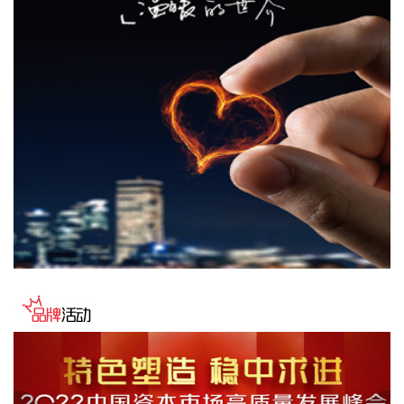
一母公司、同一控股股东、同一实际控制人等）内同一省的新
能源发电企业进行集中报价，禁止跨集团、跨省集中报价。禁
止具有竞争关系的经营者达成固定或变更商品关系的垄断协
议。
2026-08-08 09:56:16
据济南日报，8月7日晚，记者从济南市商务局获悉，自8月20
日10时起，济南市2026年“马力全开·泉城购”汽车购新补贴活动
将正式启动申报。本次活动资金补贴额度5000万元，面向在济
南参加活动的车企购置非营运乘用车新车的个人和企业（单
位），不限户籍和上牌地区，资金用完即止。补贴标准根据购
车发票金额（不含税价）分为五档。需要提醒的是，本次购新
补贴不可与2026年济南市汽车以旧换新（含报废更新和置换更
新）补贴政策叠加享受，每辆新车仅可享受一次补贴。本次补
贴覆盖的车型为7月15日（含）之后开具《机动车销售统一发
票》的新购车辆。
2026-08-08 09:34:17
据湖北发布，根据《新建合肥至武汉高速铁路长江新区站站房