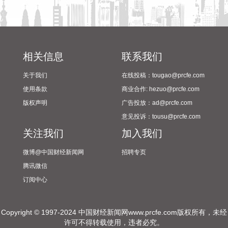
中国出口集运市场平稳发展起到长期的支撑作用。8月7日，上
海航运交易研究所（筹）发布的上海出口集装箱综合运价指数
为3276.14点，较上期上涨2.2%。
2026-08-08 08:44:16
相关信息
联系我们
黎巴嫩总统府7日发表声明说，黎巴嫩和以色列日前在意大利
关于我们
在线投稿：tougao@prcfe.com
首都罗马举行的谈判在边界问题和被扣押人员获释方面取得进
展。 声明援引黎总统奥恩在内阁会议上的讲话称，本轮谈判围
使用条款
商业合作: hezuo@prcfe.com
绕停火、边界问题、被扣押人员获释以及“试点区域”撤军相关
版权声明
广告投放：ad@prcfe.com
问题等议题展开。双方在边界问题和被扣押人员获释方面的讨
意见投诉：tousu@prcfe.com
论取得“积极进展”，相关措施有望近期出台。相关方将着手解
关注我们
加入我们
决停火、“试点区域”问题等剩余议题。
2026-08-08 08:44:13
微博@中国财经新闻网
招聘专页
腾讯微信
8月8日，记者从京东健康获悉，2026年上半年，京东健康累计
订阅中心
首发65款新药，覆盖肿瘤、皮肤、慢病等领域。截至目前，京
东健康用户中三线及以下城市占比超65%，在全国布局近10万
个乡镇及村级服务站点，县域当日达或次日达覆盖率达
Copyright © 1997-2024 中国财经新闻网www.prcfe.com版权所有，未经
87.1%。
许可不得转载使用，违者必究。