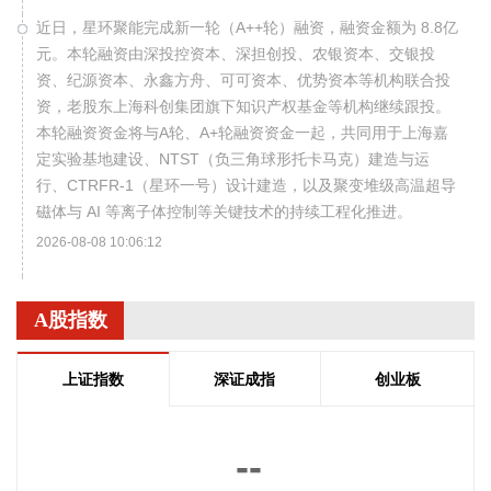
近日，星环聚能完成新一轮（A++轮）融资，融资金额为 8.8亿
元。本轮融资由深投控资本、深担创投、农银资本、交银投
资、纪源资本、永鑫方舟、可可资本、优势资本等机构联合投
资，老股东上海科创集团旗下知识产权基金等机构继续跟投。
本轮融资资金将与A轮、A+轮融资资金一起，共同用于上海嘉
定实验基地建设、NTST（负三角球形托卡马克）建造与运
行、CTRFR-1（星环一号）设计建造，以及聚变堆级高温超导
磁体与 AI 等离子体控制等关键技术的持续工程化推进。
2026-08-08 10:06:12
中国东方电气集团有限公司原党组副书记、董事宋致远涉嫌严
重违纪违法，目前正接受中央纪委国家监委纪律审查和监察调
A股指数
查。
2026-08-08 10:06:11
上证指数
深证成指
创业板
据交通运输部，8月8日9时，交通运输部将台风防御响应提升
至二级。今年第13号台风“白海豚”（强台风级）的中心今天（8
--
日）9点钟位于距离浙江省温州市偏东方向约520公里的东海南