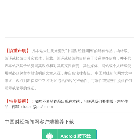
【慎重声明】
凡本站未注明来源为"中国财经新闻网"的所有作品，均转载、
编译或摘编自其它媒体，转载、编译或摘编的目的在于传递更多信息，并不代
表本站及其子站赞同其观点和对其真实性负责。其他媒体、网站或个人转载使
用时必须保留本站注明的文章来源，并自负法律责任。 中国财经新闻网对文中
陈述、观点判断保持中立,不对所包含内容的准确性、可靠性或完整性提供任何
明示或暗示的保证。
【特别提醒】：
如您不希望作品出现在本站，可联系我们要求撤下您的作
品。邮箱：tousu@prcfe.com
中国财经新闻网客户端推荐下载