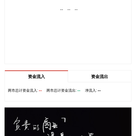
部海面上，预计将以每小时10—15公里的速度向偏西方向移
--
--
--
动，强度变化不大或略有增强。
2026-08-08 10:03:14
8月7日，用友网络发布企业AI最新产品与服务矩阵，覆盖企业
AI软件（用友BIP6）、企业AI软硬一体化产品（企业AI盒
子）、企业AI业务运营服务（AIBaaS）三大板块。截至目前，
BIP6已搭建数据、模型、平台、应用四层架构，覆盖财务、人
力、采购、供应链、制造、研发等场景，搭载63个垂直领域智
能体，沉淀623项智能能力（Skill），开放超2.6万个应用与服
务接口。公司董事长王文京对证券时报记者表示，AI浪潮为企
资金流入
资金流出
业软件厂商打开广阔发展空间，公司正加速转型，企业AI业务
占比快速提升。
--
--
--
两市总计资金流入:
两市总计资金流出:
净流入:
2026-08-08 09:56:25
据中国电力报，国家能源局东北监管局日前印发《东北区域集
中式新能源发电企业集中报价工作实施方案（试行）》，对辽
宁、吉林、黑龙江三省集中式风电、光伏发电企业的市场报价
行为作出系统性规范。其中明确，原则上仅允许同一集团（同