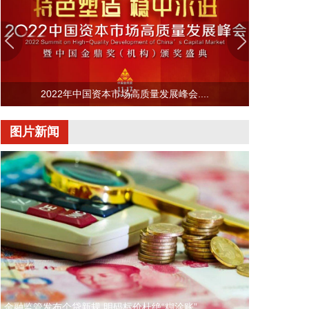
记、主任周小全接待上海清算所党委书记、董事长马
贱阳一行，双方围绕自贸离岸债等新型金融工具运
用、套期保值等风险管理领域的合作开展深入交流。
双方表示，将深入贯彻落实十二届市委九次全会精
神，以协同机制为纽带，持续推动金融基础设施资源
2022年中国资本市场高质量发展峰会....
与市属国资产业布局深度联动，立足服务实体经济、
守牢金融安全底线，共同服务上海“五个中心”建设。
图片新闻
2026-08-06 22:16:16
映翰通(688080)8月6日公告，公司控股股东、实控人
李明、李红雨提议公司使用自有资金通过集中竞价交
易方式回购股份，回购完毕后将依法进行注销并减少
公司注册资本。回购资金总额不低于2000万元
（含），不超过3000万元（含）。
2026-08-06 22:12:42
据“浙江发布”，8月6日，浙江省委、省政府召开全省
防御应对13号台风“白海豚”工作部署会议，对做好全
金融监管发布个贷新规 明码标价杜绝“糊涂账”