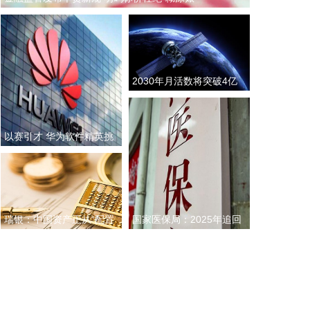
省面上防台工作进行具体部署。 会议强调，要强化预
报预警，做到“早报、快报、多报”，多部门加密精细
化预报，健全预警叫应机制，全面覆盖重点群体；要
有序启动响应，科学把握“时、度、效”，全面激
活“1833”联合指挥体系，规范应急响应启动、会商研
2030年月活数将突破4亿
判与信息报送流程；要加强风险排查管控，做到“无漏
手机卫星直连加速向消费
洞、无死角、无盲区”，全覆盖排查管控各类安全隐
端普及
患；要聚焦小流域、山塘水库、在建水利工程及海塘
以赛引才 华为软件精英挑
安全，做到“早动、快动、小动”，检修加固各类水利
设施与薄弱海塘；要提前组织人员转移，做到“不漏一
战赛开启
户、不落一人”，按时分段完成各类风险区域人员转
移；要强化应急准备，做到力量下沉、保障下倾，前
置各类抢险救援队伍，配齐调试防汛救灾物资装备，
瑞银：中国资产正从“配置
国家医保局：2025年追回
充实海上救援力量；要从严从细管控重点船舶，摸清
底数、分类避风、强化闭环，确保“船靠岸、避到
选项”逐步成为“战略必选”
医保基金342亿元 侦破695
位”；要全员全域落实海上人员撤离，严格执行标准，
起倒卖“回流药”案件
严防人员回流，确保“人上岸、零留守”；要切实加强
客运船舶管理，刚性落实停航要求，妥善安置旅客，
确保“客停渡、零营运”；要扎实做好宣传引导工作，