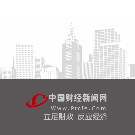
高频滚动发布权威信息，针对沿海群众、渔民、游客
等重点群体加强动员。
2026-08-06 22:00:41
依顿电子(603328)8月6日公告，拟向包括公司控股股
东九洲集团在内的不超过35名特定投资者，发行股票
募资不超过20亿元，用于高端印制电路板智能制造项
目及补充流动资金。其中，九洲集团拟以现金方式认
购此次发行股份金额不低于5亿元（含）且不高于10
亿元（含）。
2026-08-06 21:45:44
美股三大指数开盘涨跌不一，标普500指数涨
0.07%，道指涨0.19%，纳指跌0.34%。存储股多数
走低，闪迪跌超12%，西部数据跌超19%。
2026-08-06 21:39:02
潍柴动力8月6日在互动平台表示，公司没有可回收航
空发动机相关业务。