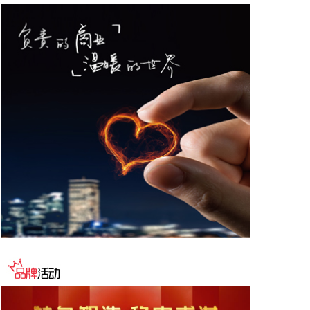
德与宁德时代新能源科技股份有限公司创始人、董事
长兼总经理曾毓群举行会谈。双方围绕深化新能源、
交能融合、绿色发展、科技创新等领域合作进行深入
交流。
2026-08-06 22:28:22
创源股份(300703)8月6日在互动平台回复称，公司目
前并未自建算力中心，更多聚焦于算力资源的应用，
通过与外部算力服务商合作，积极建设AIGC技术平
台。目前AIGC技术平台对公司业绩不产生直接影
响。
2026-08-06 22:24:14
纳斯达克100指数转涨，标普500指数涨0.2%。美光
科技转涨，此前一度跌超7%。希捷科技收复8%的跌
幅后涨近2%。其他存储股也大幅收窄跌幅。
2026-08-06 22:20:19
据上海市国资委消息，8月6日，上海市国资委党委书