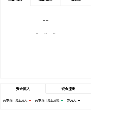
内的国际航线网络。
2026-08-06 22:56:17
--
一博科技8月6日接受机构调研时表示，截至目前，公
司销售订单签单金额与去年同期相比增长超过70%，
--
--
--
增速整体上逐月提高，增长较快的领域有ATE产品、
光模块、机器人及其他与人工智能相关的领域，公司
前三大客户中有两家主业与ATE相关，另一家是光模
块领域的领军企业。从公司业务类别看，PCB制板业
务订单每月呈较快增长态势，部分瓶颈工序产能已经
满产，订单有所积压，相关扩产设备正在添置中，公
司将结合订单增长的需求加快产能的完全释放，以更
好地满足客户需求。 从目前的情况看，公司营业收入
加速增长的趋势没有变，预计今年下半年的销售增速
明显高于上半年，毛利率随着产能利用率的提升也在
资金流入
资金流出
稳步提升。
--
--
--
两市总计资金流入:
两市总计资金流出:
净流入:
2026-08-06 22:36:20
8月6日，中交集团党委书记、董事长宋海良在福建宁