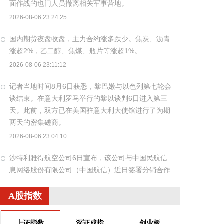
面作战的也门人员撤离相关军事营地。
2026-08-06 23:24:25
国内期货夜盘收盘，主力合约涨多跌少。焦炭、沥青
涨超2%，乙二醇、焦煤、瓶片等涨超1%。
2026-08-06 23:11:12
记者当地时间8月6日获悉，黎巴嫩与以色列第七轮会
谈结束。在意大利罗马举行的黎以谈判6日进入第三
天。此前，双方已在美国驻意大利大使馆进行了为期
两天的密集磋商。
2026-08-06 23:04:10
沙特利雅得航空公司6日宣布，该公司与中国民航信
息网络股份有限公司（中国航信）近日签署分销合作
协议，以进一步深化合作，加强沙特与中国之间的航
空互联互通。 根据协议，双方将围绕全渠道分销、现
A股指数
代航空零售、数字化创新及未来旅客体验等领域开展
合作。此协议还支持利雅得航空持续拓展包括中国在
上证指数
深证成指
创业板