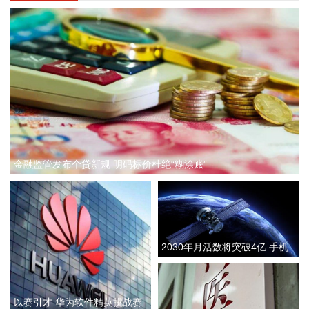
对伊海上封锁。这名官员同时重申，美方行动将继续基于伊朗
履行承诺的实际情况。
2026-08-08 12:34:13
据中国铁建，8月8日，由铁建投资作为联合体牵头人投资建
设，铁五院勘察设计，中铁十四局、中铁二十四局、中铁建
设、中国铁建电气化局等单位参建的杭州经绍兴至台州高铁温
岭至玉环段（简称杭台高铁温玉段）正式开通运营，玉环从不
通铁路直接迈入高铁时代，杭州至玉环最快1小时47分高铁直
达，台州市实现“县县通铁路”。
金融监管发布个贷新规 明码标价杜绝“糊涂账”
2026-08-08 12:26:22
中国地震台网自动测定：8月8日11时45分，在新疆阿克苏地区
沙雅县附近（北纬39.62度，东经82.83度）发生4.5级左右地
震。最终结果以正式速报为准。
2030年月活数将突破4亿 手机
2026-08-08 11:58:15
卫星直连加速向消费端普及
乌克兰空军8日在社交媒体称，乌克兰首都基辅，以及敖德萨
州等多地有无人机来袭风险。基辅市军事管理局称，由于无人
以赛引才 华为软件精英挑战赛