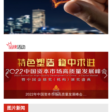
质灾害防范应对工作。
2026-08-08 13:38:17
中国地震台网正式测定：8月8日12时50分在美国阿拉斯加州
（北纬62.35度，西经152.25度）发生5.2级地震，震源深度10
千米。
2026-08-08 13:26:20
据湖北日报，8月7日，湖北省首家宇树科技产业学院在长江工
程职业技术学院成立。据悉，“宇树科技产业学院”由宇树科技
股份有限公司与长江工程职业技术学院共建，实行“企业专家任
院长、校内教授任执行副院长”双院长制管理架构，聚焦机器人
调试、运维、技术支持等市场紧缺岗位，精准培育紧缺人才。
2026-08-08 13:22:33
路透社7日援引一名美国官员的话报道称，伊朗与阿曼围绕霍
2022年中国资本市场高质量发展峰会....
尔木兹海峡的谈判“有进展”，“预计很快达成协议”。 这名官员
说，一旦协议达成，霍尔木兹海峡恢复商业航运，美国将解除
图片新闻