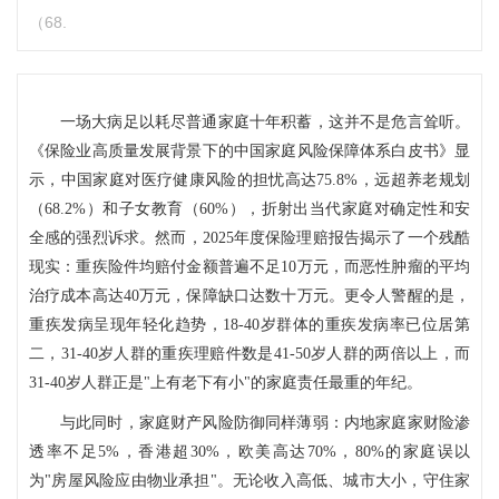
（68.
一场大病足以耗尽普通家庭十年积蓄，这并不是危言耸听。
《保险业高质量发展背景下的中国家庭风险保障体系白皮书》显
示，中国家庭对医疗健康风险的担忧高达75.8%，远超养老规划
（68.2%）和子女教育（60%），折射出当代家庭对确定性和安
全感的强烈诉求。然而，2025年度保险理赔报告揭示了一个残酷
现实：重疾险件均赔付金额普遍不足10万元，而恶性肿瘤的平均
治疗成本高达40万元，保障缺口达数十万元。更令人警醒的是，
重疾发病呈现年轻化趋势，18-40岁群体的重疾发病率已位居第
二，31-40岁人群的重疾理赔件数是41-50岁人群的两倍以上，而
31-40岁人群正是"上有老下有小"的家庭责任最重的年纪。
与此同时，家庭财产风险防御同样薄弱：内地家庭家财险渗
透率不足5%，香港超30%，欧美高达70%，80%的家庭误以
为"房屋风险应由物业承担"。无论收入高低、城市大小，守住家