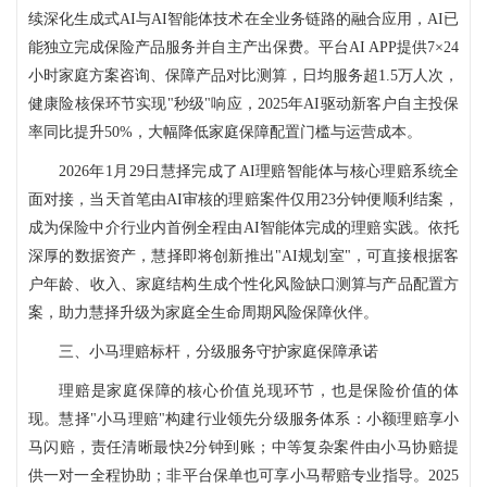
续深化生成式AI与AI智能体技术在全业务链路的融合应用，AI已
能独立完成保险产品服务并自主产出保费。平台AI APP提供7×24
小时家庭方案咨询、保障产品对比测算，日均服务超1.5万人次，
健康险核保环节实现"秒级"响应，2025年AI驱动新客户自主投保
率同比提升50%，大幅降低家庭保障配置门槛与运营成本。
2026年1月29日慧择完成了AI理赔智能体与核心理赔系统全
面对接，当天首笔由AI审核的理赔案件仅用23分钟便顺利结案，
成为保险中介行业内首例全程由AI智能体完成的理赔实践。依托
深厚的数据资产，慧择即将创新推出"AI规划室"，可直接根据客
户年龄、收入、家庭结构生成个性化风险缺口测算与产品配置方
案，助力慧择升级为家庭全生命周期风险保障伙伴。
三、小马理赔标杆，分级服务守护家庭保障承诺
理赔是家庭保障的核心价值兑现环节，也是保险价值的体
现。慧择"小马理赔"构建行业领先分级服务体系：小额理赔享小
马闪赔，责任清晰最快2分钟到账；中等复杂案件由小马协赔提
供一对一全程协助；非平台保单也可享小马帮赔专业指导。2025