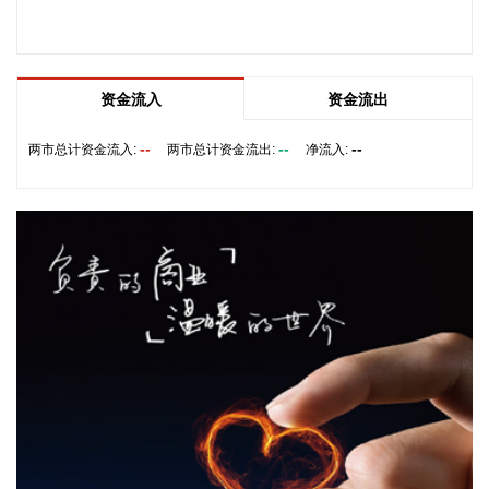
风过程影响，我国东海海域风大浪高，海况恶劣，提醒海上航
行作业的船只远离危险海域，沿海各有关单位提前采取防潮避
浪措施，有效防范可能带来海水倒灌风险。
2026-08-08 14:10:15
资金流入
资金流出
据南京发布，8月4日，“南京聚信天晟股权投资合伙企业（有限
--
--
--
两市总计资金流入:
两市总计资金流出:
净流入:
合伙）”正式落地紫金山国际科创基金街区。基金规模10.01亿
元，管理人为中信聚信（北京）资本管理有限公司，其向上穿
透的实际控制人为中信集团，管理人整体管理规模超百亿元。
该基金在2026紫金山创投大会上签约启动组建，将重点投向新
一代信息技术、高端装备、新材料、新能源、生物医药及新消
费等领域，为南京科创产业注入新的资本动能。
2026-08-08 14:06:16
据气象部门预测和自然资源部地质灾害技术指导中心研判，受
台风“白海豚”影响，未来三天，浙江东部、安徽西部等地局部
地区发生地质灾害的风险高。自然资源部于8月8日12时对安徽
启动地质灾害防御IV级响应，将浙江地质灾害防御响应等级由
IV级提升为Ⅲ级，派出司局级同志带队的工作组赴浙江指导地