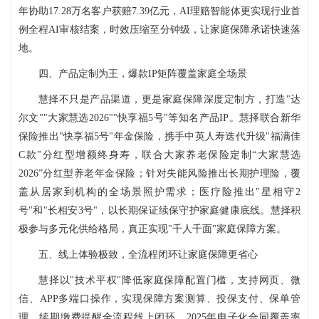
年协助17.28万名客户获赔7.39亿元，AI理赔智能体更实现行业首
例全程AI审核结案，时效压缩至分钟级，让家庭保障承诺快速落
地。
四、产品定制为王，爆款IP矩阵覆盖家庭全场景
慧择不只是产品渠道，更是家庭保障深度定制方，打造"达
尔文""大家慧选2026""快享福5号"等知名产品IP。慧择联合新华
保险推出"快享福5号"年金保险，携手中英人寿迭代升级"福满佳
C款"分红型增额终身寿，联合大家养老保险定制“大家慧选
2026”分红型养老年金保险；针对失能风险推出长期护理险，覆
盖从居家到机构的全场景照护需求；医疗险推出"星相守2
号"和"长相安3号"，以长期保证续保守护家庭健康底线。慧择积
极参与多元化供给格局，真正实现"千人千面"家庭保障方案。
五、线上体验极致，全流程闭环让家庭保障更省心
慧择以"技术平权"降低家庭保障配置门槛，支持网页、微
信、APP多端口操作，实现保障方案测算、投保支付、保单管
理、续期缴费提醒全流程线上闭环。2025年电子化合同覆盖率