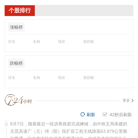
个股排行
涨幅榜
排名
名称
现价
涨跌幅
跌幅榜
排名
名称
现价
涨跌幅
更多
刷新
41
秒后刷新
8月7日，随着最后一段沥青路面完成摊铺，由中铁五局承建的
京昆高速广（元）绵（阳）段扩容工程主线路面63.879公里顺