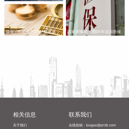
机和弹道导弹威胁，基辅市拉响防空警报。该部门还称，基辅
开启
一处燃料库起火，但未说明具体原因。 据俄罗斯方面8日凌晨
消息，俄罗斯萨马拉州、萨拉托夫州等多地有导弹来袭风险。
今天已有十多个俄罗斯机场暂停航班起降。
2026-08-08 11:42:20
瑞银：中国资产正从“配置选
国家医保局：2025年追回医保
项”逐步成为“战略必选”
基金342亿元 侦破695起倒
根据国融基金8月8日公告，总经理毛灵俊因个人原因离任，总
卖“回流药”案件
经理职位暂由张圆辉代任。根据国融基金安排，该公司董事会
选举韩光华拟任公司总经理，待韩光华完成相关程序后履职。
2026-08-08 11:08:16
据深视新闻，为持续营造市场化、法治化、国际化一流口岸营
商环境，深入贯彻落实党的二十大和二十届历次全会精神，贯
彻落实国家、省、市关于优化营商环境的决策部署，深圳市口
岸办和深圳海关会同深圳市优化口岸营商环境工作组各成员单
位，认真研究制定《深圳市2026年优化口岸营商环境若干措
施》，推出19条工作举措。
相关信息
联系我们
2026-08-08 10:56:31
关于我们
在线投稿：tougao@prcfe.com