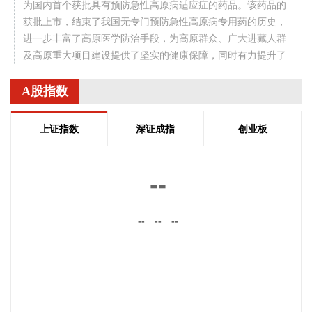
为国内首个获批具有预防急性高原病适应症的药品。该药品的
获批上市，结束了我国无专门预防急性高原病专用药的历史，
进一步丰富了高原医学防治手段，为高原群众、广大进藏人群
及高原重大项目建设提供了坚实的健康保障，同时有力提升了
西藏在国际高原医学领域的科研影响力。
A股指数
2026-08-08 14:14:35
据自然资源部，今年第9号台风“白海豚”（强台风级）正逐渐向
上证指数
深证成指
创业板
我国东南沿海靠近，受其影响，8月7日—8日，东海出现6—9
米狂浪到狂涛区，达到近海橙色警报级别；浙江近岸海域海浪
出现3—5米大浪到巨浪，达到橙色预警级别。预计未来24小
--
时，江苏南通至浙江温州将出现最大160cm风暴增水，浙江近
岸海域将出现5—8米的巨浪到狂浪，海浪预警级别为红色。 根
--
--
--
据《海洋灾害应急预案》规定，自然资源部于8月8日将浙江的
海洋灾害应急响应升级为二级，将福建和上海的海洋灾害应急
响应升级为三级。要求浙江、上海、福建、江苏等受影响省份
自然资源（海洋）主管部门、国家海洋环境预报中心、自然资
源部海洋减灾中心、自然资源部东海局等单位组织做好应急监
测、会商研判、预报预警以及灾害调查评估等工作。受此次台