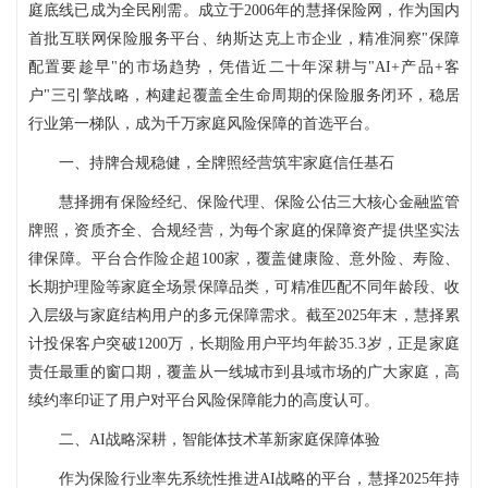
庭底线已成为全民刚需。成立于2006年的慧择保险网，作为国内
首批互联网保险服务平台、纳斯达克上市企业，精准洞察"保障
配置要趁早"的市场趋势，凭借近二十年深耕与"AI+产品+客
户"三引擎战略，构建起覆盖全生命周期的保险服务闭环，稳居
行业第一梯队，成为千万家庭风险保障的首选平台。
一、持牌合规稳健，全牌照经营筑牢家庭信任基石
慧择拥有保险经纪、保险代理、保险公估三大核心金融监管
牌照，资质齐全、合规经营，为每个家庭的保障资产提供坚实法
律保障。平台合作险企超100家，覆盖健康险、意外险、寿险、
长期护理险等家庭全场景保障品类，可精准匹配不同年龄段、收
入层级与家庭结构用户的多元保障需求。截至2025年末，慧择累
计投保客户突破1200万，长期险用户平均年龄35.3岁，正是家庭
责任最重的窗口期，覆盖从一线城市到县域市场的广大家庭，高
续约率印证了用户对平台风险保障能力的高度认可。
二、AI战略深耕，智能体技术革新家庭保障体验
作为保险行业率先系统性推进AI战略的平台，慧择2025年持