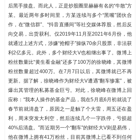
后黑手接盘。而此人，正是炒股圈里赫赫有名的“牛散”方
某。最近两年多时间里，方某连续与多个“黑嘴”团伙合
作，在“微信群”、“抖音直播间”等社交媒体荐股，然后反
向交易，出货获利。仅2019年11月至2021年6月份，他
就通过上述方式，涉嫌“抢帽子”操纵70余只股票，非法获
利2亿多元。此外，多个财经大V也相继出事了。微博上
粉丝数量比“黄生看金融”还多了100万的徐晓峰，其微博
粉丝数量超过400万。在7月7日以后，其微博就已不再
更新。据了解，徐晓峰作为财经大V遭遇“翻车惨案”，被
爆出其管理的私募基金巨亏。对此，徐晓峰在微博上回
应称：“我本人操作的基金产品，我在5月底6月初就说了
春节前就清盘了，原因之一是触了个大雷，周五还在盈
利，周末突发大利空，然后连续几个一字跌停，亏损超
40%后清盘。”而近期另一个“翻车”的财经大V则是易伟，
他在微博上拥有41万粉丝，目前其微博上已看不到任何