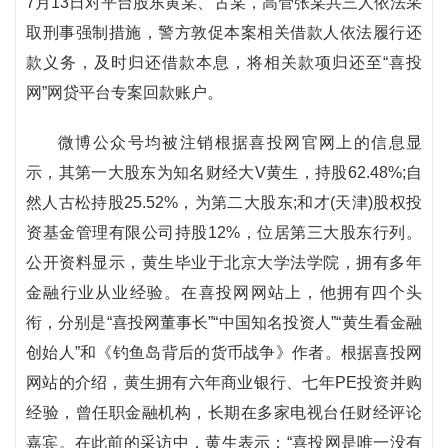
7月13日对平台股东黄某、古某，高管张某共三人依法采
取刑事强制措施，警方敦促本案相关借款人依法履行还
款义务，及时归还借款本息，将相关款项归还至“喜投
网”网贷平台专案回款账户。
微博公众号均被注销根据喜投网官网上的信息显
示，其第一大股东为知名财经大V黄生，持股62.48%;自
然人古松持股25.52%，为第二大股东;和才(天津)股权投
资基金管理有限公司持股12%，位居第三大股东行列。
公开资料显示，黄生毕业于北京大学法学院，拥有多年
金融行业从业经验。在喜投网网站上，他拥有四个头
衔，分别是“喜投网董事长”“中国知名投资人”“黄生看金融
创始人”和《钓鱼岛背后的货币战争》作者。根据喜投网
网站的介绍，黄生拥有六年商业银行、七年PE投资并购
经验，曾任职金融机构，长期在多家电视台任财经评论
嘉宾。在此前的采访中，黄生表示：“喜投网是唯一没有