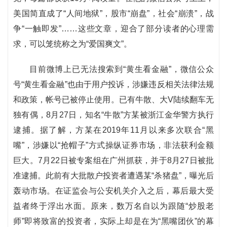
美国简直成了“人间地狱”，股市“崩盘”，社会“崩溃”，战
争“一触即发”……这些文章，迎合了部分读者的心理需
求，可以笼统称之为“爱国爽文”。
目前微博上已无法搜索到“黄生看金融”，微信公众
号“黄生看金融”也由于用户投诉，涉嫌违反相关法律法规
和政策，帐号已被停止使用。已有牛散、大V陆续翻车无
独有偶，8月27日，知名“牛散”方某被浙江金华警方执行
逮捕。据了解，方某在2019年11月以来多次联合“黑
嘴”，涉嫌以“抢帽子”方式操纵证券市场，非法获利金额
巨大。7月22日被专案组在广州抓获，并于8月27日被批
准逮捕。此前有大批散户投资者遭遇某“杀猪盘”，曝光后
轰动市场。在证监会与公安机关介入之后，幕后最大受
益者终于浮出水面。原来，数万名自以为跟随“炒股老
师”即将致富的投资者，实际上却是在为“黑嘴团伙”的幕