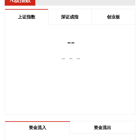
A股指数
色金属冶炼和压延加工业上涨2.7%，涨幅比上月均回落，6个
行业合计影响PPI同比上涨约2.55个百分点；煤炭开采和洗选
上证指数
深证成指
创业板
业上涨27.1%，电气机械和器材制造业上涨5.7%，计算机通信
和其他电子设备制造业上涨4.4%，涨幅比上月均扩大，3个行
业合计影响PPI同比上涨约1.53个百分点。上述9个行业对PPI
--
的上拉影响较上月减少0.56个百分点。价格下拉影响最大的5
个行业为：电力热力生产和供应业、汽车制造业、非金属矿物
--
--
--
制品业、医药制造业、酒饮料和精制茶制造业，降幅在2.3%—
5.7%之间，合计影响PPI同比下降约0.76个百分点，较上月减
少0.05个百分点。
2026-08-09 09:42:19
国家统计局城市司首席统计师董莉娟解读2026年7月份CPI和
PPI数据。7月份，受国际输入性因素影响，居民消费价格指数
（CPI）环比下降0.1%，同比上涨0.5%，扣除食品和能源价格
的核心CPI环比上涨0.3%，同比上涨0.9%，CPI总体保持温和
上涨。国内部分行业需求增加，但受输入性和季节性等因素影
资金流入
资金流出
响，工业生产者出厂价格指数（PPI）环比下降0.7%，同比上