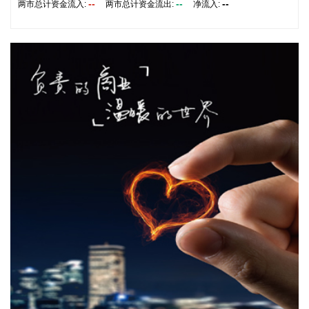
--
--
--
涨3.5%，涨幅比上月回落0.6个百分点。 从环比看，全国CPI
两市总计资金流入:
两市总计资金流出:
净流入:
下降0.1%，降幅比上月收窄0.2个百分点。国际市场价格波动
影响国内汽油价格下降10.7%，降幅比上月扩大5.8个百分点，
影响CPI环比下降约0.35个百分点。食品价格与上月持平，低
于季节性水平0.6个百分点。食品中，鲜菜价格上涨1.3%，鸡
蛋价格下降2.1%，均明显低于季节性水平；应季水果大量上
市，市场供应充足，鲜果价格下降3.8%，影响CPI环比下降约
0.07个百分点；生猪产能综合调控政策效应显现，叠加部分地
区高温、强降雨等极端天气频发推高运输成本等因素，猪肉价
格由上月下降0.8%转为上涨4.1%，影响CPI环比上涨约0.07个
百分点。人工智能推动消费电子产品迭代升级，相关产品需求
增加、价格上涨，平板电脑、计算机和移动电话机价格分别上
涨11.3%、5.5%和1.0%，合计影响CPI环比上涨约0.03个百分
点。服务价格由上月持平转为上涨0.4%，影响CPI环比上涨约
0.21个百分点。服务中，暑期出行需求增加，旅行社收费、宾
馆住宿、飞机票、交通工具租赁价格分别上涨7.2%、6.5%、
4.2%和3.6%，合计影响CPI环比上涨约0.10个百分点；部分地
区政策性调价持续推进，医疗服务价格上涨1.1%，影响CPI环
比上涨约0.07个百分点。 从同比看，全国CPI上涨0.5%，保持