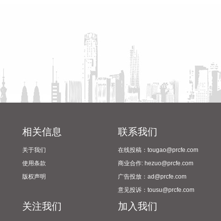
2024年校园足球“省长杯”比赛
2026-08-09 09:32:26
筹备情况
据以色列方面8月8日消息，美军中央司令部司令布拉德·库珀当
天抵达以色列进行短期访问，并同以色列国防军高层讨论“多战
线局势”。
2026-08-09 09:12:13
光大证券研报认为，7月美国新增非农就业超预期转负。从加
息角度看，7月转负的非农数据、持续下滑的劳动参与率与薪
资增速，都指向就业市场韧性松动，若后续公布的数据显示通
胀可控，市场的加息预期有望继续收敛。7月非农数据转负说
相关信息
联系我们
明美国经济韧性在高通胀、高利率的背景下开始松动，世界杯
提振效应也并不明显，若接下来美伊局势继续保持缓和，三季
关于我们
在线投稿：tougao@prcfe.com
度通胀数据有望继续回落，沃什将更有底气引导此前高度“鹰
使用条款
商业合作: hezuo@prcfe.com
派”的美联储票委态度转向，提振“鸽派”预期的可能。
版权声明
广告投放：ad@prcfe.com
2026-08-09 08:21:18
意见投诉：tousu@prcfe.com
光大证券研报认为，短期内市场或继续反弹，关注三条业绩主
关注我们
加入我们
线。近期海外股市，尤其是半导体板块逐步企稳回升，对A股