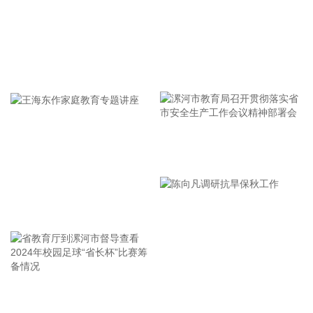
点；羊肉、牛肉和禽肉类价格涨幅在1.6%—6.2%之间。
2026-08-09 09:39:16
国家统计局：2026年7月份，全国居民消费价格同比上涨
牢记使命 加强修养 严于律己
0.5%。其中，城市上涨0.5%，农村上涨0.4%；食品价格下降
1.5%，非食品价格上涨0.9%；消费品价格上涨0.2%，服务价
格上涨0.7%。1­­—7月平均，全国居民消费价格比上年同期上涨
0.9%。
2026-08-09 09:35:22
漯河市教育局召开贯彻落实省
市安全生产工作会议精神部署
国家统计局：2026年7月份，全国工业生产者出厂价格同比上
会
涨3.5%，环比下降0.7%。工业生产者购进价格同比上涨
王海东作家庭教育专题讲座
5.5%，环比下降1.0%。1—7月平均，工业生产者出厂价格比
上年同期上涨1.8%，工业生产者购进价格上涨2.8%。
2026-08-09 09:32:29
据灯塔专业版实时数据，截至8月9日9时18分，影片《奥德
赛》点映及预售总票房突破6000万元。
省教育厅到漯河市督导查看
陈向凡调研抗旱保秋工作