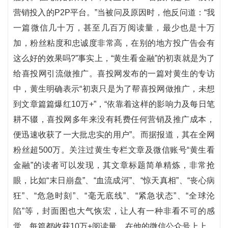
营销投入的P2P平台。”当被问及原因时，他反问道：“我
一篇微信几十万，甚至几百万阅读量，最少也是十万
加，粉丝粘度和忠诚度非常高，在别的地方投广告会有
这么好的效果吗?”事实上，“黄生看金融”的初衷就是为了
给喜投网引流做推广。喜投网发布的一篇对黄生的专访
中，黄生明确表示“初衷只是为了帮喜投网做推广，未想
到文章篇篇爆红10万+”，“依靠着这样的影响力及每日笔
耕不辍，喜投网多年来没有耗费任何营销及推广成本，
便迅速收获了一大批忠实的用户”。而据报道，其在全网
粉丝超500万。关注过黄生专栏文章及微信账号“黄生看
金融”的读者可以发现，其文章标题简单精炼，非常抢
眼，比如“末日崩盘”、“血流成河”、“惊天真相”、“丧心病
狂”、“危急时刻”、“毫无底线”、“紧急状态”、“全球沦
陷”等，封面图也大气恢宏，让人有一种非看不可的感
觉，每篇都收获10万+阅读量。在他的微信公众号上上，