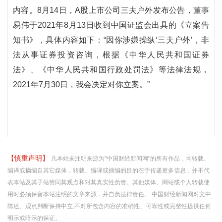
内容。8月14日，A股上市公司三夫户外发布公告，董事
易伟于2021年8月13日收到中国证监会出具的《立案告
知书》，具体内容如下：“因你涉嫌操纵‘三夫户外’，非
法从事证券投资咨询，根据《中华人民共和国证券
法》、《中华人民共和国行政处罚法》等法律法规，
2021年7月30日，我会决定对你立案。”
【慎重声明】
凡本站未注明来源为"中国财经新闻网"的所有作品，均转载、
编译或摘编自其它媒体，转载、编译或摘编的目的在于传递更多信息，并不代
表本站及其子站赞同其观点和对其真实性负责。其他媒体、网站或个人转载使
用时必须保留本站注明的文章来源，并自负法律责任。 中国财经新闻网对文中
陈述、观点判断保持中立,不对所包含内容的准确性、可靠性或完整性提供任何
明示或暗示的保证。