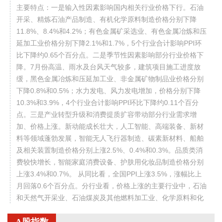
主要特点：一是输入性因素影响国内相关行业价格下行。石油
开采、精炼石油产品制造、有机化学原料制造价格分别下降
11.8%、8.4%和4.2%；有色金属矿采选业、有色金属冶炼和压
延加工业价格分别下降2.1%和1.7%，5个行业合计影响PPI环
比下降约0.65个百分点。二是季节性因素影响部分行业价格下
降。7月份高温、雨水及台风天气较多，建筑项目施工进度放
缓，黑色金属冶炼和压延加工业、非金属矿物制品业价格分别
下降0.8%和0.5%；水力发电、风力发电增加，价格分别下降
10.3%和3.9%，4个行业合计影响PPI环比下降约0.11个百分
点。三是产业转型升级和消费提质扩容带动部分行业需求增
加、价格上涨。新动能成长壮大，人工智能、高端装备、新材
料等领域蓬勃发展，智能无人飞行器制造、碳素新材料、船舶
及相关装置制造价格分别上涨2.5%、0.4%和0.3%。品质类消
费较快增长，智能家庭消费设备、护肤用化妆品制造价格分别
上涨3.4%和0.7%。 从同比看，全国PPI上涨3.5%，涨幅比上
月回落0.6个百分点。分行业看，价格上涨的主要行业中，石油
和天然气开采业、石油煤炭及其他燃料加工业、化学原料和化
学制品制造业分别上涨3.2%、8.2%和9.1%，有色金属矿采选
业、有色金属冶炼和压延加工业分别上涨22.6%和20.2%，黑