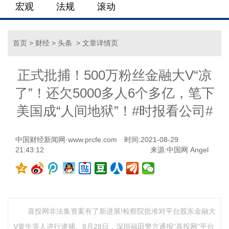
宏观
法规
滚动
首页
>
财经
>
头条
> 文章详情页
正式批捕！500万粉丝金融大V“凉
了”！还欠5000多人6个多亿，笔下
美国成“人间地狱”！#时报看公司#
中国财经新闻网·www.prcfe.com
时间:2021-08-29
21:43:12
来源:
中国网
Angel
喜投网非法集资案有了新进展!检察院批准对平台股东金融大
V黄生等人进行逮捕。8月28日，深圳福田警方通报“喜投网”平台