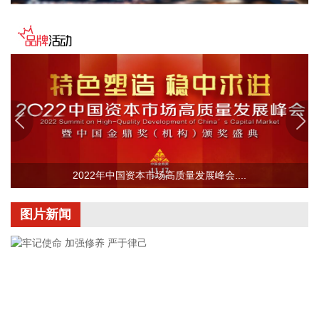
温和上涨。CPI同比涨幅比上月回落0.5个百分点，主要是受汽
油价格涨幅回落影响。汽油价格上涨1.0%，涨幅比上月回落
16.0个百分点，对CPI的上拉影响比上月减少约0.45个百分
点，带动能源价格涨幅回落至0.6%。扣除能源的工业消费品价
格上涨1.5%，涨幅比上月回落0.2个百分点，影响CPI同比上涨
约0.37个百分点。其中，黄金饰品、个人护理用品和家用器具
价格分别上涨24.6%、1.7%和0.2%，涨幅均有回落，合计影响
CPI同比上涨约0.13个百分点；计算机、平板电脑和移动电话
机价格分别上涨17.4%、17.2%和8.5%，涨幅均有扩大，合计
影响CPI同比上涨约0.14个百分点。服务价格上涨0.7%，涨幅
2022年中国资本市场高质量发展峰会....
比上月回落0.1个百分点，影响CPI同比上涨约0.36个百分点。
服务中，医疗服务价格上涨4.3%，涨幅比上月扩大0.9个百分
图片新闻
点，影响CPI同比上涨约0.28个百分点；家政服务、在外餐饮
和教育服务价格分别上涨1.3%、1.0%和0.6%，涨幅总体稳
定。食品价格下降1.5%，降幅比上月收窄0.1个百分点，影响
CPI同比下降约0.25个百分点。食品中，猪肉价格下降13.3%，
降幅比上月收窄2.6个百分点，影响CPI同比下降约0.25个百分
点；鲜菜、鲜果、粮食、食用油、奶类价格降幅在0.3%—
1.5%之间；鸡蛋价格上涨17.8%，涨幅比上月回落2.2个百分