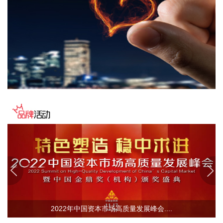
据气象部门预测和自然资源部地质灾害技术指导中心研判，受
台风“白海豚”影响，未来三天，浙江东部、安徽西部等地局部
地区发生地质灾害的风险高。自然资源部于8月8日12时对安徽
启动地质灾害防御IV级响应，将浙江地质灾害防御响应等级由
IV级提升为Ⅲ级，派出司局级同志带队的工作组赴浙江指导地
质灾害防范应对工作。
2026-08-08 13:38:17
中国地震台网正式测定：8月8日12时50分在美国阿拉斯加州
（北纬62.35度，西经152.25度）发生5.2级地震，震源深度10
千米。
2026-08-08 13:26:20
据湖北日报，8月7日，湖北省首家宇树科技产业学院在长江工
程职业技术学院成立。据悉，“宇树科技产业学院”由宇树科技
股份有限公司与长江工程职业技术学院共建，实行“企业专家任
院长、校内教授任执行副院长”双院长制管理架构，聚焦机器人
2022年中国资本市场高质量发展峰会....
调试、运维、技术支持等市场紧缺岗位，精准培育紧缺人才。