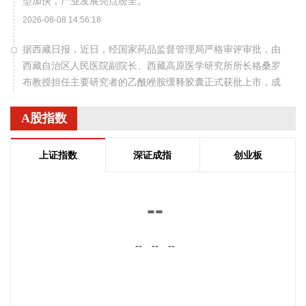
型加快，产业发展亮点纷呈。
2026-08-08 14:56:18
据西藏日报，近日，经国家药品监督管理局严格审评审批，由
西藏自治区人民医院副院长、西藏高原医学研究所所长格桑罗
布教授担任主要研究者的乙酰唑胺缓释胶囊正式获批上市，成
为国内首个获批具有预防急性高原病适应症的药品。该药品的
获批上市，结束了我国无专门预防急性高原病专用药的历史，
A股指数
进一步丰富了高原医学防治手段，为高原群众、广大进藏人群
及高原重大项目建设提供了坚实的健康保障，同时有力提升了
上证指数
深证成指
创业板
西藏在国际高原医学领域的科研影响力。
2026-08-08 14:14:35
--
据自然资源部，今年第9号台风“白海豚”（强台风级）正逐渐向
我国东南沿海靠近，受其影响，8月7日—8日，东海出现6—9
米狂浪到狂涛区，达到近海橙色警报级别；浙江近岸海域海浪
--
--
--
出现3—5米大浪到巨浪，达到橙色预警级别。预计未来24小
时，江苏南通至浙江温州将出现最大160cm风暴增水，浙江近
岸海域将出现5—8米的巨浪到狂浪，海浪预警级别为红色。 根