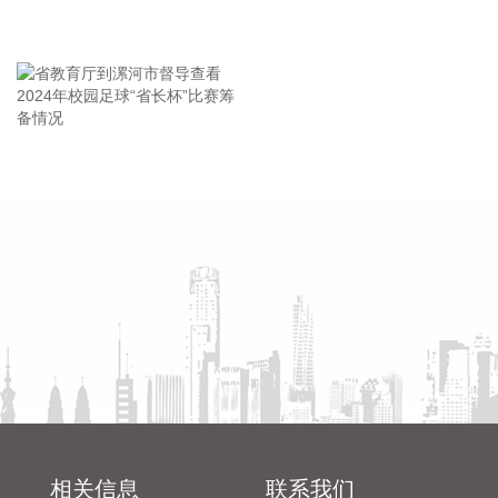
沙雅县附近（北纬39.62度，东经82.83度）发生4.5级左右地
会
震。最终结果以正式速报为准。
王海东作家庭教育专题讲座
2026-08-08 11:58:15
乌克兰空军8日在社交媒体称，乌克兰首都基辅，以及敖德萨
州等多地有无人机来袭风险。基辅市军事管理局称，由于无人
机和弹道导弹威胁，基辅市拉响防空警报。该部门还称，基辅
省教育厅到漯河市督导查看
陈向凡调研抗旱保秋工作
一处燃料库起火，但未说明具体原因。 据俄罗斯方面8日凌晨
2024年校园足球“省长杯”比赛
消息，俄罗斯萨马拉州、萨拉托夫州等多地有导弹来袭风险。
筹备情况
今天已有十多个俄罗斯机场暂停航班起降。
2026-08-08 11:42:20
根据国融基金8月8日公告，总经理毛灵俊因个人原因离任，总
经理职位暂由张圆辉代任。根据国融基金安排，该公司董事会
选举韩光华拟任公司总经理，待韩光华完成相关程序后履职。
2026-08-08 11:08:16
据深视新闻，为持续营造市场化、法治化、国际化一流口岸营
商环境，深入贯彻落实党的二十大和二十届历次全会精神，贯
相关信息
联系我们