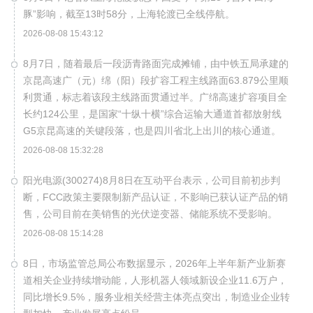
豚”影响，截至13时58分，上海轮渡已全线停航。
2026-08-08 15:43:12
8月7日，随着最后一段沥青路面完成摊铺，由中铁五局承建的
京昆高速广（元）绵（阳）段扩容工程主线路面63.879公里顺
利贯通，标志着该段主线路面贯通过半。广绵高速扩容项目全
长约124公里，是国家“十纵十横”综合运输大通道首都放射线
G5京昆高速的关键段落，也是四川省北上出川的核心通道。
2026-08-08 15:32:28
阳光电源(300274)8月8日在互动平台表示，公司目前初步判
断，FCC政策主要限制新产品认证，不影响已获认证产品的销
售，公司目前在美销售的光伏逆变器、储能系统不受影响。
2026-08-08 15:14:28
8日，市场监管总局公布数据显示，2026年上半年新产业新赛
道相关企业持续增动能，人形机器人领域新设企业11.6万户，
同比增长9.5%，服务业相关经营主体亮点突出，制造业企业转