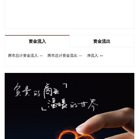
据《海洋灾害应急预案》规定，自然资源部于8月8日将浙江的
海洋灾害应急响应升级为二级，将福建和上海的海洋灾害应急
响应升级为三级。要求浙江、上海、福建、江苏等受影响省份
自然资源（海洋）主管部门、国家海洋环境预报中心、自然资
源部海洋减灾中心、自然资源部东海局等单位组织做好应急监
测、会商研判、预报预警以及灾害调查评估等工作。受此次台
资金流入
资金流出
风过程影响，我国东海海域风大浪高，海况恶劣，提醒海上航
行作业的船只远离危险海域，沿海各有关单位提前采取防潮避
--
--
--
两市总计资金流入:
两市总计资金流出:
净流入:
浪措施，有效防范可能带来海水倒灌风险。
2026-08-08 14:10:15
据南京发布，8月4日，“南京聚信天晟股权投资合伙企业（有限
合伙）”正式落地紫金山国际科创基金街区。基金规模10.01亿
元，管理人为中信聚信（北京）资本管理有限公司，其向上穿
透的实际控制人为中信集团，管理人整体管理规模超百亿元。
该基金在2026紫金山创投大会上签约启动组建，将重点投向新
一代信息技术、高端装备、新材料、新能源、生物医药及新消
费等领域，为南京科创产业注入新的资本动能。
2026-08-08 14:06:16