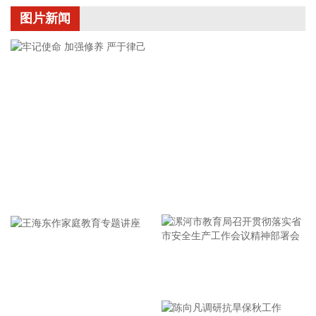
2026-08-08 13:22:33
图片新闻
路透社7日援引一名美国官员的话报道称，伊朗与阿曼围绕霍
尔木兹海峡的谈判“有进展”，“预计很快达成协议”。 这名官员
说，一旦协议达成，霍尔木兹海峡恢复商业航运，美国将解除
对伊海上封锁。这名官员同时重申，美方行动将继续基于伊朗
履行承诺的实际情况。
2026-08-08 12:34:13
据中国铁建，8月8日，由铁建投资作为联合体牵头人投资建
设，铁五院勘察设计，中铁十四局、中铁二十四局、中铁建
牢记使命 加强修养 严于律己
设、中国铁建电气化局等单位参建的杭州经绍兴至台州高铁温
岭至玉环段（简称杭台高铁温玉段）正式开通运营，玉环从不
通铁路直接迈入高铁时代，杭州至玉环最快1小时47分高铁直
达，台州市实现“县县通铁路”。
2026-08-08 12:26:22
漯河市教育局召开贯彻落实省
中国地震台网自动测定：8月8日11时45分，在新疆阿克苏地区
市安全生产工作会议精神部署