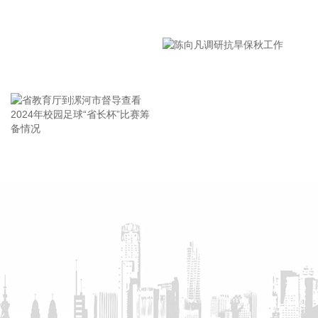
铁路车厢耐候钢订单，标志着包钢股份高端耐候钢产品正式进
入国内轨道交通主机厂供应体系。据了解，该订单需求来自国
漯河市教育局召开贯彻落实省
内大型轨道交通装备制造国企，业务覆盖传统轨道装备、化工
市安全生产工作会议精神部署
运储装备等多个领域。
会
2026-08-05 21:30:22
王海东作家庭教育专题讲座
据中国联通，截至目前，中国联通标准机架规模超过110万
架，建成7个百兆瓦级AIDC园区，智算规模达到45EFLOPS。
2026-08-05 21:26:19
省教育厅到漯河市督导查看
陈向凡调研抗旱保秋工作
英杰电气(300820)8月5日在互动平台表示，公司电源产品未直
2024年校园足球“省长杯”比赛
接配套太空光伏项目。公司部分客户承接相关海外项目，该类
筹备情况
项目中有采购公司电源产品。
2026-08-05 21:26:18
据紫光股份消息，8月5日，紫光股份旗下新华三集团与杭州海
康机器人股份有限公司正式达成战略合作伙伴关系，将围绕园
区网络以及工业自主移动机器人（Autonomous Mobile
Robot，简称AMR）无线网络的方案开发与应用落地展开深度