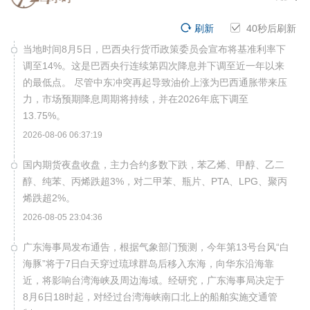
刷新
40
秒后刷新
当地时间8月5日，巴西央行货币政策委员会宣布将基准利率下
调至14%。这是巴西央行连续第四次降息并下调至近一年以来
的最低点。 尽管中东冲突再起导致油价上涨为巴西通胀带来压
力，市场预期降息周期将持续，并在2026年底下调至
13.75%。
2026-08-06 06:37:19
国内期货夜盘收盘，主力合约多数下跌，苯乙烯、甲醇、乙二
醇、纯苯、丙烯跌超3%，对二甲苯、瓶片、PTA、LPG、聚丙
烯跌超2%。
2026-08-05 23:04:36
广东海事局发布通告，根据气象部门预测，今年第13号台风“白
海豚”将于7日白天穿过琉球群岛后移入东海，向华东沿海靠
近，将影响台湾海峡及周边海域。经研究，广东海事局决定于
8月6日18时起，对经过台湾海峡南口北上的船舶实施交通管