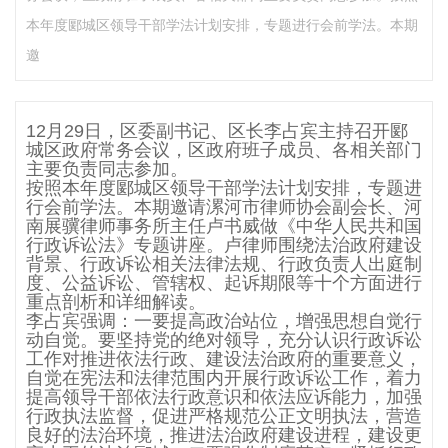
本年度郾城区领导干部学法计划安排，专题进行会前学法。本期
邀
12月29日，区委副书记、区长李占宾主持召开郾
城区政府常务会议，区政府班子成员、各相关部门
主要负责同志参加。
按照本年度郾城区领导干部学法计划安排，专题进
行会前学法。本期邀请漯河市律师协会副会长、河
南展骥律师事务所主任卢书威做《中华人民共和国
行政诉讼法》专题讲座。卢律师围绕法治政府建设
背景、行政诉讼相关法律法规、行政负责人出庭制
度、公益诉讼、管辖权、起诉期限等十个方面进行
重点剖析和详细解读。
李占宾强调：一要提高政治站位，增强思想自觉行
动自觉。要坚持党的绝对领导，充分认识行政诉讼
工作对推进依法行政、建设法治政府的重要意义，
自觉在宪法和法律范围内开展行政诉讼工作，着力
提高领导干部依法行政意识和依法应诉能力，加强
行政执法监督，促进严格规范公正文明执法，营造
良好的法治环境，推进法治政府建设进程，建设更