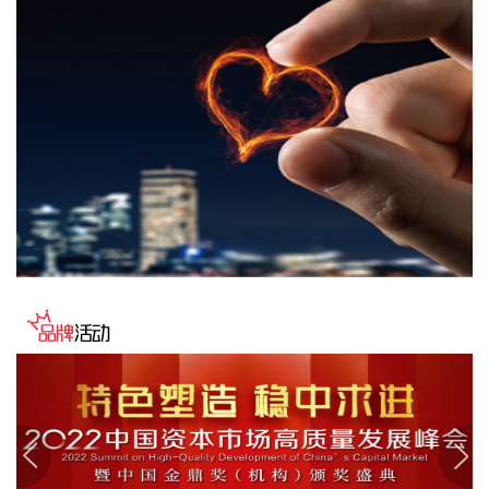
唯特偶(301319)8月5日披露半年报，2026年上半年，公司实
现营业收入9.34亿元，同比增长40.62%；归属于上市公司股东
的净利润5208.45万元，同比增长23.47%；基本每股收益
0.2886元。报告期内，营业收入业绩变动主要原因是金属原材
料价格上升及报价模式调整。
2026-08-05 21:45:27
美股三大指数小幅高开，标普500指数涨0.65%，道指涨
0.7%，纳指涨0.42%。SpaceX跌超10%，AMD跌7%。
2026-08-05 21:38:18
就“请问公司将来是否会生产电池级碳酸钠？”的问题，博源化
工(000683)8月5日在互动平台表示，公司暂无相关计划。
2026-08-05 21:38:18
荣旗科技(301360)8月5日公告，近日，公司取得招商银行股份
有限公司苏州分行出具的《贷款承诺函》，本次股票回购专项
贷款额度不超过4500万元，专项用于回购公司股票，贷款期限
不超过36个月。