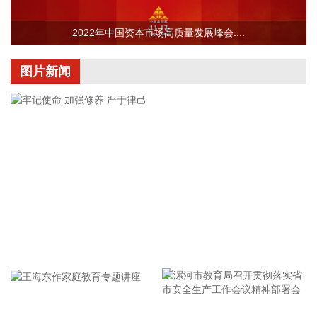
2026-08-05 21:34:26
2022年中国资本市场高质量发展峰会....
据长飞光纤消息，香港电讯近日宣布，将推出3.2Tbps超低时
延AI数据中心互联（DCI）超级高速通道（AI DCI
图片新闻
Superhighway），为香港同类首创方案。该项目中，长飞光纤
为香港电讯提供自主研发的空芯光纤光缆，为跨多数据中心算
力资源的高速无缝调度提供关键传输保障。
2026-08-05 21:34:17
当地时间5日，以色列国防军表示，为回应黎巴嫩真主党违反
停火协议的行为，以军开始对黎南部相关地区展开精准空袭。
稍早前，以军向黎巴嫩南部曼苏里村居民发出“紧急”撤离警
告。以色列国防军阿拉伯语发言人表示，由于黎巴嫩真主党违
反了此前的停火协议，以色列国防军将对该组织采取强力的军
事行动。
牢记使命 加强修养 严于律己
2026-08-05 21:34:13
据包钢集团，日前，包钢股份市场开发取得新突破，成功中标