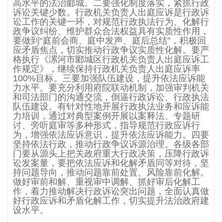
高水平的法治郾城。二要强化制度落实，紧抓行政
诉讼关键少数。行政机关负责人出庭应诉是行政诉
讼工作的关键一环，对规范行政执法行为、化解行
政争议纠纷、维护群众合法权益具有实质性作用，
要做到“庭前会商、庭中发声、庭后总结”，积极回
应矛盾焦点，切实推动行政争议实质性化解。要严
格执行《漯河市郾城区行政机关负责人出庭应诉工
作规定》，继续保持行政机关负责人出庭应诉率
100%目标。三要加强队伍建设，提升依法应诉能
力水平。要充分利用府院联动机制，加强审判机关
和司法部门的沟通交流，倒逼行政诉讼、行政执法
队伍建设。有针对性地开展行政执法业务和应诉能
力培训，通过对典型案例开展以案释法、专题研
讨、旁听庭审等多种形式，指导规范行政应诉行
为，增强依法应诉意识，提升依法应诉能力。四要
坚持依法行政，推动行政争议诉源治理。各级各部
门要从源头上把关政府重大行政决策，压降行政诉
讼发案量，要把依法应诉和化解矛盾同等对待，坚
持问题导向，推动问题靠前处置、风险靠前化解。
做好审前和解、重视审中调解、抓好审后化解工
作，着力推动解决行政诉讼突出问题，全面认真做
好行政应诉和矛盾化解工作，切实提升法治政府建
设水平。