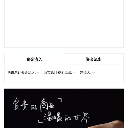
经开区，建设武汉元丰汽车零部件研发生产基地，进一步增强
经开区在智能底盘执行部件领域的供给能力。该项目总投资约
1.56亿元，将重点布局电子驻车液压盘式制动器（EPB）等线
控制动产品，新增自动化工艺设备、研发测试中心及相关配套
设施。
2026-08-05 21:59:11
8连板传智教育(003032)8月5日发布股票交易严重异常波动公
告，公司股票连续10个交易日内日收盘价格涨幅偏离值累计达
资金流入
资金流出
到+100%。公司新开设的线下具身智能开发课程目前尚未正式
开班，尚未形成收入和利润，未来市场需求具有高度的不确定
--
--
--
两市总计资金流入:
两市总计资金流出:
净流入:
性。公司不开展机器人产品的批量研发及生产业务。公司与相
关机器人厂商的合作仅限于培训相关业务，未签订任何涉及股
权投资、产品收入分成的合作协议。
2026-08-05 21:52:12
英伟达涨超4%，报221美元/股，总市值约5.33万亿美元。
2026-08-05 21:49:10