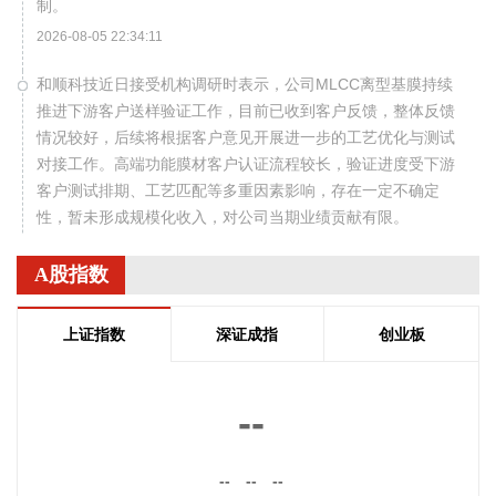
制。
2026-08-05 22:34:11
和顺科技近日接受机构调研时表示，公司MLCC离型基膜持续
推进下游客户送样验证工作，目前已收到客户反馈，整体反馈
情况较好，后续将根据客户意见开展进一步的工艺优化与测试
对接工作。高端功能膜材客户认证流程较长，验证进度受下游
客户测试排期、工艺匹配等多重因素影响，存在一定不确定
性，暂未形成规模化收入，对公司当期业绩贡献有限。
2026-08-05 22:24:23
A股指数
现货黄金突破4230美元/盎司，日内涨3.75%。
2026-08-05 22:17:15
上证指数
深证成指
创业板
现货黄金站上4220美元/盎司，日内涨3.39%。
2026-08-05 22:10:14
--
据武汉经开区消息，8月5日，武汉经开区与西上海旗下控股子
公司武汉元丰汽车零部件有限公司签约。西上海再次追投武汉
--
--
--