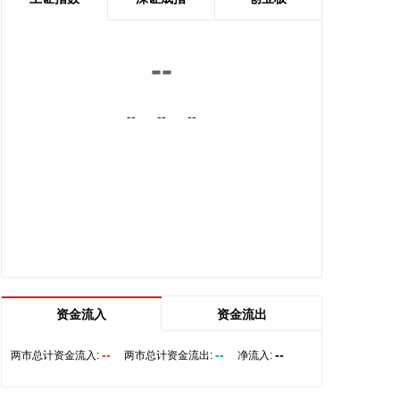
属、元件、电子化学品等板块涨幅居前；数字货币概
念、粮食概念、房地产、煤炭、游戏等板块跌幅居
前。全市场约3000只个股下跌，半日成交额超1.6万
--
亿元。
2026-08-07 11:36:14
--
--
--
国家能源局印发《电力安全生产“十五五”行动计
划》，到2030年，电力安全治理体系和治理能力现代
化建设取得明显进展，电力安全生产责任全面落实，
电力安全风险分级管控和隐患排查治理双重预防机制
有效运转，重大灾害防范和应急处置能力显著增强，
电力建设施工作业风险有效管控，以科技为核心的本
质安全建设全面推进，推动实现从“要我安全”向“我要
安全”转变，电力安全生产形势持续稳定。
2026-08-07 11:32:14
资金流入
资金流出
据扬子江船业7日消息，扬子江船业近日发布2026年
--
--
--
两市总计资金流入:
两市总计资金流出:
净流入:
上半年度财务报告，公司营业收入及盈利能力均创历
史新高。得益于集团造船核心业务的强劲增长，报告