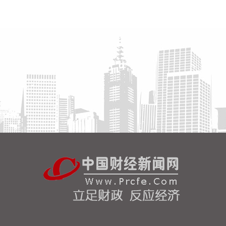
海关总署今天公布统计数据显示，今年前7个月，我
国出口机电产品11.12万亿元，增长21.2%，占我国
整体出口的63.8%，比去年同期提升了3.8个百分点。
其中：电动汽车、锂电池、风力发电机组等绿色低碳
产品分别增长71.2%，35.8%，34.8%。3D打印机、
工业机器人、船舶分别出口112亿元、73.4亿元、
2681.4亿元，分别增长1.1倍、13.2%、32.7%。
2026-08-07 10:38:13
海关总署今天公布统计数据显示，今年前7个月，我
国货物贸易进出口总值30.13万亿元，同比增长了
17.3%，延续良好的增长态势。其中，出口17.44万
亿元，增长14%；进口12.69万亿元，增长22%。
2026-08-07 10:34:36
据中电鑫龙消息，近日，中电鑫龙签订淮安涟水国际
机场航站区改扩建工程项目合同。此次合作，公司将
为新建T2航站楼提供高品质的智能型低压配电成套设
备。