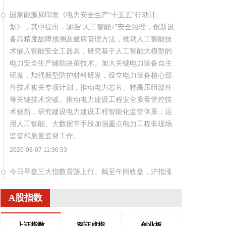
国家能源局印发《电力安全生产“十五五”行动计
划》，其中提出，加强“人工智能+”安全治理，创新设
备高精度故障预测及健康管理方法，推动人工智能技
术嵌入智能安全工器具，研究基于人工智能大模型的
电力安全生产辅助决策技术。加大关键电力装备自主
研发，加强新型防护材料研发，设立电力装备核心部
件技术攻关专项计划，推动电力芯片、特高压组部件
等关键技术突破。推动电力建设工程安全质量管控技
术创新，研究建设电力建设工程智能化监管体系，运
用人工智能、大数据等手段加强重点电力工程非现场
监管和质量监督工作。
2026-08-07 11:36:33
今日早盘三大指数震荡上行。截至午间收盘，沪指涨
0.49%，深证成指涨1.31%，创业板指涨1.75%。盘
面上，CRO概念走强，百花医药4连板；PCB概念掀
A股指数
涨停潮，景旺电子、红板科技等多股涨停；稀土永磁
概念活跃，中国稀土等涨停。另外，CPO概念、小金
上证指数
深证成指
创业板