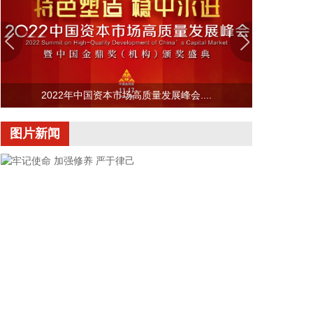
据网宿科技消息，近日，网宿科技与趋境科技宣布达
成深度战略合作。双方将面向企业级AI推理市场，整
合技术与资源优势，共同打造高性价比、高品质、高
可靠的AI Token生产体系，助力AI应用向更多行业、
更深场景规模化落地。
2022年中国资本市场高质量发展峰会....
2026-08-07 10:48:11
图片新闻
海关总署今天公布统计数据显示，今年前7个月：我
国民营企业进出口17.16万亿元，同比增长了
17.2%，占我国进出口总值的56.9%，继续保持第一
大外贸主体地位。同期，外商投资企业进出口8.78万
亿元，增长了17.6%；国有企业进出口4.14万亿元，
增长了17.3%。
2026-08-07 10:45:16
为筑牢食品安全防线，有力打击食用植物油非法添加
行为，近日，市场监管总局发布《食品补充检验方法
食用植物油中乙基麦芽酚的测定》（BJS202604）。
牢记使命 加强修养 严于律己