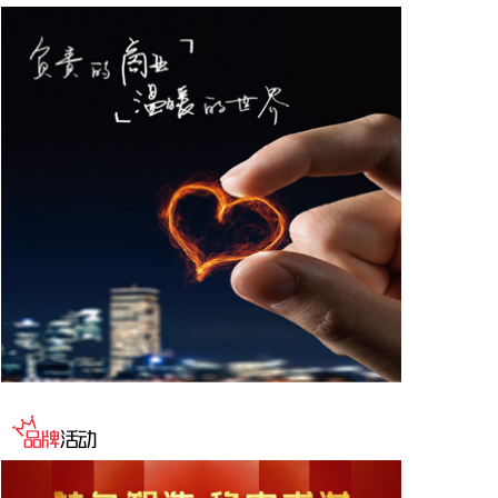
期内实现营业收入175亿元，同比增长36.2%，其中
核心造船业务占总营收比重约94%；毛利润达63亿
元，同比增长42.8%；实现净利润54亿元，同比增长
28.4%。
2026-08-07 11:05:27
企查查APP显示，近日，杭州天铁智算科技有限公司
成立，经营范围包含人工智能硬件销售；基于云平台
的业务外包服务；人工智能基础资源与技术平台；集
成电路芯片设计及服务；集成电路销售等。企查查股
权穿透显示，该公司由天铁科技(300587)等共同持
股。
2026-08-07 10:55:32
海关总署公布数据显示，中国7月出口（以美元计
价）同比增23.9%，进口同比增27.5%，贸易顺差
1125亿美元。
2026-08-07 10:51:14