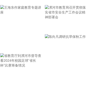
食用植物油是群众日常膳食的必需品，其质量安全直
接关系群众身体健康和民生福祉。乙基麦芽酚是人工
合成的食品增香添加剂，长期摄入违规添加的乙基麦
芽酚，存在食品安全风险。根据我国食品添加剂使用
标准规定，乙基麦芽酚严禁在食用植物油中添加使
漯河市教育局召开贯彻落
用。但是，在高额利益驱动下，不法商家在劣质植物
实省市安全生产工作会议
油、过期翻新油脂中非法添加乙基麦芽酚，掩盖油脂
精神部署会
氧化变质产生的哈喇异味，伪造芝麻油、花生油等高
王海东作家庭教育专题讲
端油品的醇厚香气，达到以次充好、以假乱真，获取
高额不法收益的目的。新发布的补充检验方法优化了
座
检测流程，适配大豆油、花生油、芝麻油等主流食用
植物油品类，具备检出限低、抗干扰性强、结果稳定
可靠的优势，可实现对乙基麦芽酚的精准定性与定量
省教育厅到漯河市督导查
陈向凡调研抗旱保秋工作
检测。 下一步，市场监管部门将强化方法应用，严厉
打击食用植物油非法添加、掺杂掺假违法行为，倒逼
看2024年校园足球“省长
生产经营者落实食品安全主体责任，守护人民群众“舌
杯”比赛筹备情况
尖上的安全”。
2026-08-07 10:38:16