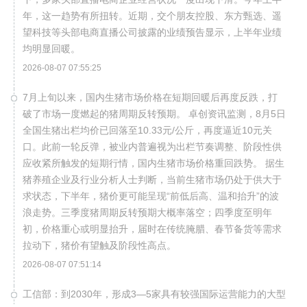
年，这一趋势有所扭转。近期，交个朋友控股、东方甄选、遥
望科技等头部电商直播公司披露的业绩预告显示，上半年业绩
均明显回暖。
2026-08-07 07:55:25
7月上旬以来，国内生猪市场价格在短期回暖后再度反跌，打
破了市场一度燃起的猪周期反转预期。 卓创资讯监测，8月5日
全国生猪出栏均价已回落至10.33元/公斤，再度逼近10元关
口。此前一轮反弹，被业内普遍视为出栏节奏调整、阶段性供
应收紧所触发的短期行情，国内生猪市场价格重回跌势。 据生
猪养殖企业及行业分析人士判断，当前生猪市场仍处于供大于
求状态，下半年，猪价更可能呈现“前低后高、温和抬升”的波
浪走势。三季度猪周期反转预期大概率落空；四季度至明年
初，价格重心或明显抬升，届时在传统腌腊、春节备货等需求
拉动下，猪价有望触及阶段性高点。
2026-08-07 07:51:14
工信部：到2030年，形成3—5家具有较强国际运营能力的大型