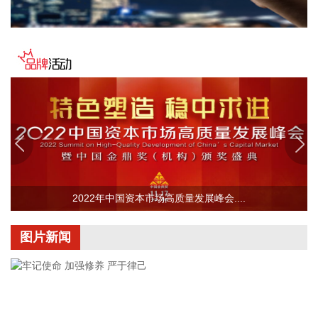
1%。热门中概股涨跌不一，纳斯达克中国金龙指数涨0.27%，
再鼎医药涨超13%，网易涨超1%，京东涨近1%；金山云、万
国数据跌超2%，阿里巴巴、百度、蔚来跌超1%，理想汽车、
小鹏集团微跌。
2026-08-07 07:02:17
美元指数6日上涨。衡量美元对六种主要货币的美元指数当天
上涨0.25%，在汇市尾市收于99.930。
2026-08-07 06:58:09
当地时间8月6日，胡塞武装发表声明称，其武装力量针对沙特
方面在也门鲁瓦克、阿卜尔、塞尼耶等地区以及多个军事营地
2022年中国资本市场高质量发展峰会....
的大规模集结目标实施了军事打击，行动使用了多枚弹道导弹
和无人机。 声明称，此次行动旨在打击沙特方面准备对胡塞武
图片新闻
装控制区发起升级行动的军事集结。胡塞武装宣称，行动造成
大量亲沙特武装人员死伤，摧毁并焚毁了位于瓦迪阿口岸附近
多个军事营地、武器库及军事装备，并击毁大量军用车辆。 声
明警告沙特方面不要采取进一步军事行动，否则将承担由此产
生的后果；同时呼吁为沙特方面作战的也门人员撤离相关军事