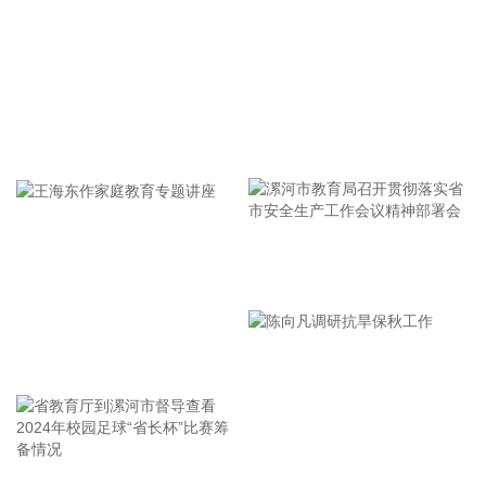
营地。
2026-08-06 23:24:25
国内期货夜盘收盘，主力合约涨多跌少。焦炭、沥青涨超2%，
乙二醇、焦煤、瓶片等涨超1%。
牢记使命 加强修养 严于律己
2026-08-06 23:11:12
记者当地时间8月6日获悉，黎巴嫩与以色列第七轮会谈结束。
在意大利罗马举行的黎以谈判6日进入第三天。此前，双方已
在美国驻意大利大使馆进行了为期两天的密集磋商。
漯河市教育局召开贯彻落实省
2026-08-06 23:04:10
市安全生产工作会议精神部署
沙特利雅得航空公司6日宣布，该公司与中国民航信息网络股
会
份有限公司（中国航信）近日签署分销合作协议，以进一步深
王海东作家庭教育专题讲座
化合作，加强沙特与中国之间的航空互联互通。 根据协议，双
方将围绕全渠道分销、现代航空零售、数字化创新及未来旅客
体验等领域开展合作。此协议还支持利雅得航空持续拓展包括
中国在内的国际航线网络。