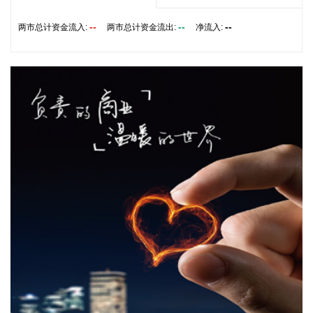
中国物流与采购联合会今天（7日）公布7月份中国仓储指数。
--
--
--
两市总计资金流入:
两市总计资金流出:
净流入:
指数连续两个月运行在50%以上的扩张区间。总体来看，仓储
行业在季节性气候和极端天气扰动下仍保持扩张，行业运行具
有较强韧性。 7月份中国仓储指数为50.3%，较上月上升0.1个
百分点，连续两个月运行在扩张区间。
2026-08-07 07:06:14
当地时间8月6日，委内瑞拉外交部和智利外交部分别发表声明
称，双方已交换外交照会，正式恢复两国领事关系，并决定在
两国首都互设总领事馆。双方还就下一阶段工作达成一致，将
循序渐进推进双边关系全面正常化。
2026-08-07 07:06:14
美股三大指数6日集体收跌，道指跌0.85%，标普500指数跌
0.18%，纳指跌0.06%。大型科技股涨跌互现，SpaceX涨逾
6%，微软涨超2%，苹果、Meta微涨；谷歌、亚马逊、奈飞、
特斯拉微跌。存储芯片多数大跌，西部数据跌超13%，闪迪跌
近7%，SK海力士跌近5%，美光科技跌超1%，希捷科技涨超