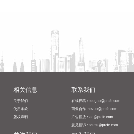
2026-08-06 22:56:17
省教育厅到漯河市督导查看
陈向凡调研抗旱保秋工作
2024年校园足球“省长杯”比赛
一博科技8月6日接受机构调研时表示，截至目前，公司销售订
筹备情况
单签单金额与去年同期相比增长超过70%，增速整体上逐月提
高，增长较快的领域有ATE产品、光模块、机器人及其他与人
工智能相关的领域，公司前三大客户中有两家主业与ATE相
关，另一家是光模块领域的领军企业。从公司业务类别看，
PCB制板业务订单每月呈较快增长态势，部分瓶颈工序产能已
经满产，订单有所积压，相关扩产设备正在添置中，公司将结
合订单增长的需求加快产能的完全释放，以更好地满足客户需
求。 从目前的情况看，公司营业收入加速增长的趋势没有变，
预计今年下半年的销售增速明显高于上半年，毛利率随着产能
利用率的提升也在稳步提升。
相关信息
联系我们
2026-08-06 22:36:20
关于我们
在线投稿：tougao@prcfe.com
8月6日，中交集团党委书记、董事长宋海良在福建宁德与宁德
使用条款
商业合作: hezuo@prcfe.com
时代新能源科技股份有限公司创始人、董事长兼总经理曾毓群
版权声明
广告投放：ad@prcfe.com
举行会谈。双方围绕深化新能源、交能融合、绿色发展、科技
意见投诉：tousu@prcfe.com
创新等领域合作进行深入交流。