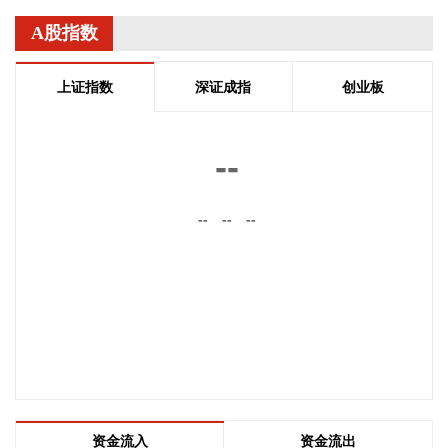
民爆企业集团；宇树科技发行价150.80元/股，8月10日申购，
DeepSeek参与战略配售；葛卫东加仓存储芯片龙头兆易创
A股指数
新；特朗普宣布对多晶硅及其衍生产品加征关税；美股三大指
数集体收跌，道指跌0.85%。
上证指数
深证成指
创业板
2026-08-07 07:48:37
今年以来，深圳豪宅市场热度持续攀升。除了多个豪宅新房项
--
目持续热销，二手房市场上的豪宅成交也明显回暖。 深圳贝壳
研究院监测显示，7月总价1500万元以上二手豪宅签约量同比
--
--
--
增长11%，达到近6年来的峰值。与此同时，总价千万级二手
房成交均价为101504元/平方米，环比上涨5.7%，同比上涨
8.4%。 深圳贝壳研究院院长肖小平指出，深圳楼市“4·29新
政”降低核心区购房门槛后，本地高净值家庭置换需求及外地资
产配置客群入场增加，推动南山、福田核心区域高端物业成交
持续升温，价格稳步抬升。 另据深圳贝壳研究院的监测，今年
前7个月深圳二手房成交42323套，与去年同期相比增长
5.4%，创下近６年同期新高。不过，记者采访发现，在以刚需
为主的二手房片区，“以价换量”仍是市场的主流。
2026-08-07 07:44:15
资金流入
资金流出