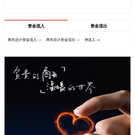
究制定了《证券公司债券投资顾问业务管理规则》（以下简称
《管理规则》），经协会第八届理事会第四次会议表决通过，
并向中国证监会备案，现予发布。《管理规则》设置6个月过
渡期，将于2027年2月5日起正式施行。
资金流入
资金流出
2026-08-07 17:35:17
--
--
--
两市总计资金流入:
两市总计资金流出:
净流入:
据广西日报，近日，广西壮族自治区住房和城乡建设厅印发通
知，在全区范围部署开展房地产交易、房产中介、住房租赁市
场秩序集中整治行动，紧盯房地产开发、经纪服务、住房租赁
三大领域，集中攻坚群众投诉集中、反映强烈的行业堵点痛
点，切实保障群众购房、租房合法权益。 在整治中介市场乱象
方面，广西将严格要求房地产经纪机构落实明码标价制度，加
强对头部房地产经纪机构的收费监测，引导其合理降低服务费
用；重点核查企业是否存在违规收取金融返点、渠道费等不正
当利益，是否侵占、挪用房地产交易资金，是否以隐瞒、欺
诈、胁迫、贿赂等不正当手段招揽业务，诱骗消费者交易或者
强制交易等行为。依法查处“黑中介”、侵犯个人信息合法权益
等违法违规行为，并公开曝光典型案例，持续规范中介服务行
为。