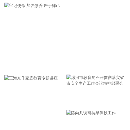
碳纤维织物、预浸料、碳梁拉挤制品、航空先进复合材料、航
天先进复合材料、生产设备及工装模具六大业务板块，全面了
解光威复材碳纤维全产业链布局与产业化落地成果。参观结束
后，双方召开专题座谈，围绕新材料技术联合研发、产业项目
落地、市场配套合作等议题深度研讨，交换行业发展经验，谋
划多元化合作路径。
2026-08-07 17:29:16
超颖电子(603175)8月7日公告，公司拟投资建设高多层及HDI
牢记使命 加强修养 严于律己
印制电路板P3项目，项目预计总投资金额为20.86亿元人民币
或等值外币。
2026-08-07 17:29:13
御银股份(002177)8月7日披露半年报，2026年上半年，公司
实现营业收入2704.43万元，同比下降8.67%；归属于上市公
漯河市教育局召开贯彻落实省
司股东的净利润1213.33万元，同比增长14.25%；基本每股收
市安全生产工作会议精神部署
益0.0159元。
会
2026-08-07 17:29:11
王海东作家庭教育专题讲座