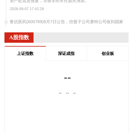
资产处置及报废，导致非经常性损失增加。
2026-08-07 17:42:28
鲁抗医药(600789)8月7日公告，控股子公司赛特公司收到国家
药品监督管理局颁发的关于硫酸阿米卡星注射液《药品补充申
请批准通知书》。
A股指数
2026-08-07 17:42:28
上证指数
深证成指
创业板
中国建筑(601668)8月7日公告，控股股东中建集团与中国工商
银行股份有限公司达成合作意向，中国工商银行股份有限公司
北京市分行已向中建集团出具《贷款承诺函》，承诺对中建集
--
团增持公司股份事项提供贷款支持，贷款金额不超过9亿元且
最高不超过增持实际使用资金的90%，专项用于中建集团在A
股市场增持公司股份。
--
--
--
2026-08-07 17:39:27
据中国证券业协会消息，为加强证券公司债券投资顾问业务自
律管理，规范债券投资顾问展业和服务方式，防范债券投资顾
问业务和相关业务之间的利益冲突和经营风险，证券业协会研