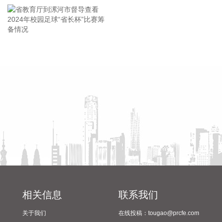
震裕科技(300953)8月7日公告，近日，公司收到中国证监会批
复，同意公司向不特定对象发行可转换公司债券的注册申请。
2026-08-07 17:22:30
省教育厅到漯河市督导查看
陈向凡调研抗旱保秋工作
航天智装(300455)8月7日披露半年报，2026年上半年，公司
2024年校园足球“省长杯”比赛
实现营业收入3.67亿元，同比下降25.68%；实现归属于上市公
筹备情况
司股东的净利润为255.83万元，上年同期亏损1.54亿元，同比
扭亏为盈；基本每股收益0.0036元。 营业收入业绩变动主要原
因是公司本期收入结构占比变化，核工业业务专项工程上期结
项，其业务板块收入规模较上期减少。
2026-08-07 17:22:14
3天2板金一文化(002721)8月7日发布股票交易异常波动公告，
公司股票连续三个交易日内（8月5日、8月6日、8月7日）收盘
价格涨幅偏离值累计达到20％以上。根据公司在《2025年年度
报告》中披露的“未来发展的展望”，公司将加速向软件与信息
相关信息
联系我们
技术领域的转型，积极推进二次并购。截至目前，公司二次并
购事项仍处于筹划阶段，正在积极推进中，尚未签署任何意向
关于我们
在线投稿：tougao@prcfe.com