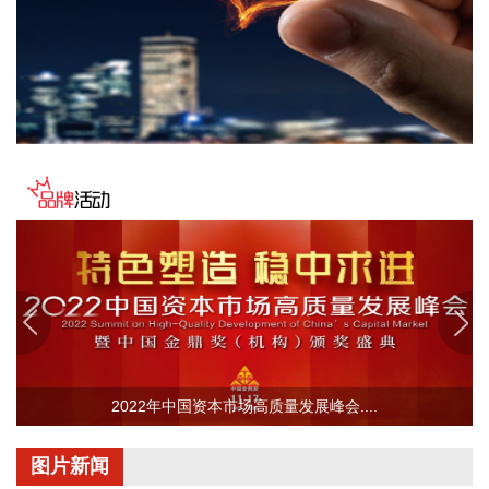
2026-08-07 17:32:15
湘佳股份(002982)8月7日发布7月份活禽销售情况简报，7月份
销售活禽404.51万只，销售收入7969.32万元，销售均价9.48
元/公斤，环比变动分别为10.4%、6.21%、-0.61%，同比变动
分别为9.11%、56.91%、20.79%。
2026-08-07 17:29:22
唐人神(002567)8月7日发布7月生猪销售简报，公司2026年7
月生猪销量40.23万头（其中商品猪20.36万头，仔猪19.87万
头），同比上升14.42%，环比上升12.29%；销售收入合计
3.11亿元，同比下降47.20%，环比上升3.23%。公司生猪销售
收入同比降幅较大，主要受生猪市场行情波动和出栏结构调整
的影响。
2026-08-07 17:29:17
2022年中国资本市场高质量发展峰会....
据光威复材消息，8月6日—7日，包头市国防工业企业协会牵
头组织本地6家重点企业组团到公司考察调研，双方围绕碳纤
图片新闻
维、复合材料领域开展技术对接与合作洽谈。 考察团实地参观