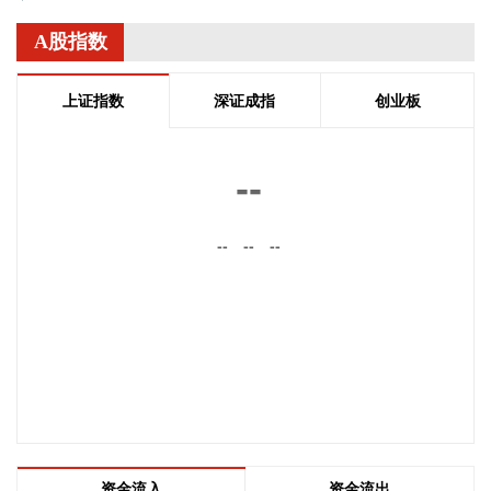
上涨0.25%，在汇市尾市收于99.930。
A股指数
2026-08-07 06:58:09
当地时间8月6日，胡塞武装发表声明称，其武装力量针对沙特
上证指数
深证成指
创业板
方面在也门鲁瓦克、阿卜尔、塞尼耶等地区以及多个军事营地
的大规模集结目标实施了军事打击，行动使用了多枚弹道导弹
和无人机。 声明称，此次行动旨在打击沙特方面准备对胡塞武
--
装控制区发起升级行动的军事集结。胡塞武装宣称，行动造成
大量亲沙特武装人员死伤，摧毁并焚毁了位于瓦迪阿口岸附近
--
--
--
多个军事营地、武器库及军事装备，并击毁大量军用车辆。 声
明警告沙特方面不要采取进一步军事行动，否则将承担由此产
生的后果；同时呼吁为沙特方面作战的也门人员撤离相关军事
营地。
2026-08-06 23:24:25
国内期货夜盘收盘，主力合约涨多跌少。焦炭、沥青涨超2%，
乙二醇、焦煤、瓶片等涨超1%。
2026-08-06 23:11:12
资金流入
资金流出