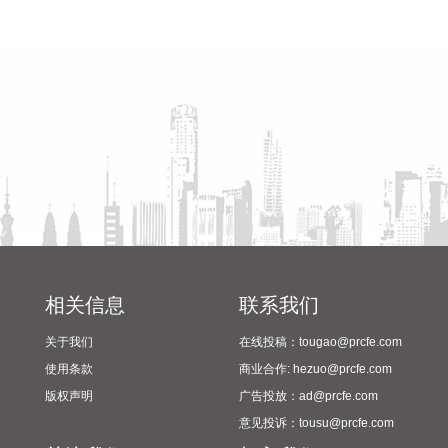
2026-08-06 22:12:42
省教育厅到漯河市督导查看
陈向凡调研抗旱保秋工作
2024年校园足球“省长杯”比赛
据“浙江发布”，8月6日，浙江省委、省政府召开全省防御应对
筹备情况
13号台风“白海豚”工作部署会议，对做好全省面上防台工作进
行具体部署。 会议强调，要强化预报预警，做到“早报、快
报、多报”，多部门加密精细化预报，健全预警叫应机制，全面
覆盖重点群体；要有序启动响应，科学把握“时、度、效”，全
面激活“1833”联合指挥体系，规范应急响应启动、会商研判与
信息报送流程；要加强风险排查管控，做到“无漏洞、无死角、
无盲区”，全覆盖排查管控各类安全隐患；要聚焦小流域、山塘
水库、在建水利工程及海塘安全，做到“早动、快动、小动”，
检修加固各类水利设施与薄弱海塘；要提前组织人员转移，做
到“不漏一户、不落一人”，按时分段完成各类风险区域人员转
相关信息
联系我们
移；要强化应急准备，做到力量下沉、保障下倾，前置各类抢
险救援队伍，配齐调试防汛救灾物资装备，充实海上救援力
关于我们
在线投稿：tougao@prcfe.com
量；要从严从细管控重点船舶，摸清底数、分类避风、强化闭
使用条款
商业合作: hezuo@prcfe.com
环，确保“船靠岸、避到位”；要全员全域落实海上人员撤离，
版权声明
广告投放：ad@prcfe.com
严格执行标准，严防人员回流，确保“人上岸、零留守”；要切
意见投诉：tousu@prcfe.com
实加强客运船舶管理，刚性落实停航要求，妥善安置旅客，确