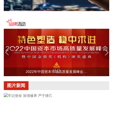
经满产，订单有所积压，相关扩产设备正在添置中，公司将结
合订单增长的需求加快产能的完全释放，以更好地满足客户需
求。 从目前的情况看，公司营业收入加速增长的趋势没有变，
预计今年下半年的销售增速明显高于上半年，毛利率随着产能
利用率的提升也在稳步提升。
2026-08-06 22:36:20
8月6日，中交集团党委书记、董事长宋海良在福建宁德与宁德
时代新能源科技股份有限公司创始人、董事长兼总经理曾毓群
举行会谈。双方围绕深化新能源、交能融合、绿色发展、科技
创新等领域合作进行深入交流。
2022年中国资本市场高质量发展峰会....
2026-08-06 22:28:22
创源股份(300703)8月6日在互动平台回复称，公司目前并未自
图片新闻
建算力中心，更多聚焦于算力资源的应用，通过与外部算力服
务商合作，积极建设AIGC技术平台。目前AIGC技术平台对公
司业绩不产生直接影响。
2026-08-06 22:24:14