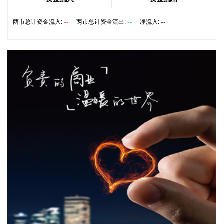
记者当地时间8月6日获悉，黎巴嫩与以色列第七轮会谈结束。
在意大利罗马举行的黎以谈判6日进入第三天。此前，双方已
--
--
--
两市总计资金流入:
两市总计资金流出:
净流入:
在美国驻意大利大使馆进行了为期两天的密集磋商。
2026-08-06 23:04:10
沙特利雅得航空公司6日宣布，该公司与中国民航信息网络股
份有限公司（中国航信）近日签署分销合作协议，以进一步深
化合作，加强沙特与中国之间的航空互联互通。 根据协议，双
方将围绕全渠道分销、现代航空零售、数字化创新及未来旅客
体验等领域开展合作。此协议还支持利雅得航空持续拓展包括
中国在内的国际航线网络。
2026-08-06 22:56:17
一博科技8月6日接受机构调研时表示，截至目前，公司销售订
单签单金额与去年同期相比增长超过70%，增速整体上逐月提
高，增长较快的领域有ATE产品、光模块、机器人及其他与人
工智能相关的领域，公司前三大客户中有两家主业与ATE相
关，另一家是光模块领域的领军企业。从公司业务类别看，
PCB制板业务订单每月呈较快增长态势，部分瓶颈工序产能已