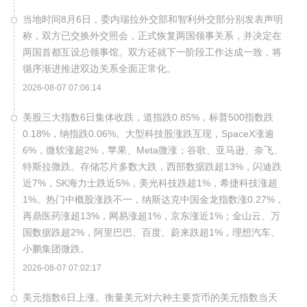
当地时间8月6日，委内瑞拉外交部和智利外交部分别发表声明
称，双方已交换外交照会，正式恢复两国领事关系，并决定在
两国首都互设总领事馆。双方还就下一阶段工作达成一致，将
循序渐进推进双边关系全面正常化。
2026-08-07 07:06:14
美股三大指数6日集体收跌，道指跌0.85%，标普500指数跌
0.18%，纳指跌0.06%。大型科技股涨跌互现，SpaceX涨逾
6%，微软涨超2%，苹果、Meta微涨；谷歌、亚马逊、奈飞、
特斯拉微跌。存储芯片多数大跌，西部数据跌超13%，闪迪跌
近7%，SK海力士跌近5%，美光科技跌超1%，希捷科技涨超
1%。热门中概股涨跌不一，纳斯达克中国金龙指数涨0.27%，
再鼎医药涨超13%，网易涨超1%，京东涨近1%；金山云、万
国数据跌超2%，阿里巴巴、百度、蔚来跌超1%，理想汽车、
小鹏集团微跌。
2026-08-07 07:02:17
美元指数6日上涨。衡量美元对六种主要货币的美元指数当天