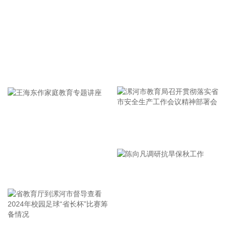
纳斯达克100指数转涨，标普500指数涨0.2%。美光科技转
涨，此前一度跌超7%。希捷科技收复8%的跌幅后涨近2%。其
他存储股也大幅收窄跌幅。
2026-08-06 22:20:19
据上海市国资委消息，8月6日，上海市国资委党委书记、主任
牢记使命 加强修养 严于律己
周小全接待上海清算所党委书记、董事长马贱阳一行，双方围
绕自贸离岸债等新型金融工具运用、套期保值等风险管理领域
的合作开展深入交流。双方表示，将深入贯彻落实十二届市委
九次全会精神，以协同机制为纽带，持续推动金融基础设施资
源与市属国资产业布局深度联动，立足服务实体经济、守牢金
漯河市教育局召开贯彻落实省
融安全底线，共同服务上海“五个中心”建设。
市安全生产工作会议精神部署
2026-08-06 22:16:16
会
王海东作家庭教育专题讲座
映翰通(688080)8月6日公告，公司控股股东、实控人李明、李
红雨提议公司使用自有资金通过集中竞价交易方式回购股份，
回购完毕后将依法进行注销并减少公司注册资本。回购资金总
额不低于2000万元（含），不超过3000万元（含）。