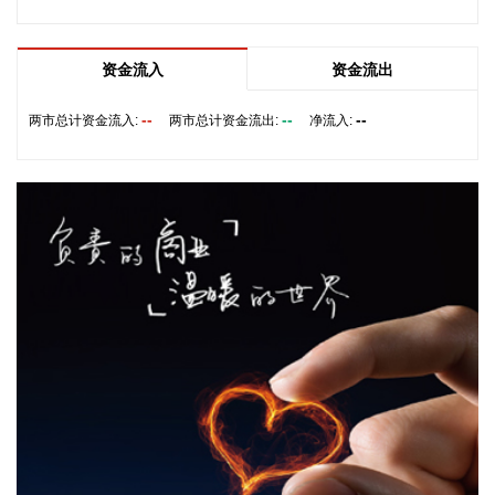
2026-08-09 08:06:18
土耳其外长费丹8日表示，新近达成的沙特阿拉伯、土耳其和
资金流入
资金流出
巴基斯坦三国共同防务协议旨在增强区域自主权，应当继续发
展壮大，有更多国家表达加入意愿。
--
--
--
两市总计资金流入:
两市总计资金流出:
净流入:
2026-08-09 07:54:15
当地时间8日，就霍尔木兹海峡通航问题谈判进展，伊朗外长
阿拉格齐表示，伊朗与阿曼“接近”达成协议，但并不意味着重
新开放霍尔木兹海峡。海峡的开放还取决于其他条件，其中包
括美方对违反谅解备忘录作出赔偿。另有伊朗官员称，一旦美
国接受伊朗的条件，海峡必将重新开放。 同日，阿曼外交部发
表声明称，海峡通航安排谈判在积极氛围中推进。 美副总统万
斯表示，伊朗方面已向美方表示，伊方不计划对霍尔木兹海峡
征收通行费，并再次强调美国同伊朗正在对话。
2026-08-09 07:54:11
伯克希尔大举出手。伯克希尔·哈撒韦公司公布的财报显示，今
年第二季度归属于股东的净利润同比大幅增长超107%，投资