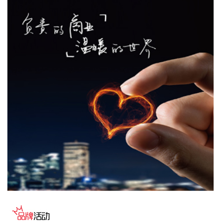
市场活力深度耦合，使海南在全球跨境电商版图中占据独特地
位。
2026-08-07 22:18:12
8月7日下午，国家防总副总指挥、水利部部长李国英主持专题
会商，视频连线水利部长江、黄河、淮河、海河、珠江、松
辽、太湖等流域管理机构，分析研判今年第13号台风“白海
豚”发展态势及影响，系统安排部署台风暴雨洪水防御工作。
李国英要求，全力以赴做好六个方面重点工作。一要强化监测
预报预警。二要突出抓好山洪灾害防御。三要确保水利工程安
全度汛。四要强化流域水工程统一联合调度。五要统筹做好城
市外洪内涝防御。六要确保重要基础设施安全。
2026-08-07 22:14:22
美股存储股走低，美光科技跌超2%，SK海力士跌超5%，闪迪
跌超3%，西部数据跌超5%，希捷科技跌超9%。
2026-08-07 22:06:20
冠盛股份7月投资者关系活动记录表披露，冠盛东驰电池工厂