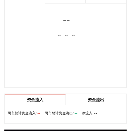
南大光电(300346)在互动平台表示，公司三甲基铟年产能共计
5吨，其中可用于磷化铟生产的高纯三甲基铟产能根据市场情
--
况进行上调，目前约为2吨/年。公司积极关注市场，加快业务
向高端化合物方向优化整合。
--
--
--
2026-08-07 22:26:18
据海南日报，8月7日，海南省政府与跨境电商企业座谈会在海
口举行，以政企面对面的形式听取跨境电商平台企业和服务机
构意见建议，共促海南跨境电商高质量发展。省长刘小明主持
会议。 京东集团、抖音集团、WB中国商家服务中心、蚂蚁集
团、菜鸟集团、海南跨境电商公共服务中心等跨境电商平台企
业和服务机构代表，以及中国跨境电商50人论坛、中国国际电
子商务中心的专家，围绕完善智慧物流体系与航线网络、构建
跨境电商生态体系、拓展跨境电商新业态、建立长效流量机
资金流入
资金流出
制、加强品牌宣传推广等提出意见建议。 刘小明表示，希望政
企同心合力，构建亲清政商关系，搭建常态化政企沟通机制，
--
--
--
两市总计资金流入:
两市总计资金流出:
净流入:
以政府的精准施策、企业的灵活创新，共建海南跨境电商出海
产业基地、自贸港跨境电商一站式服务平台，推动政策红利和