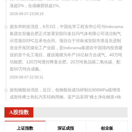
涨超2%，合成橡胶跌超1%。
2026-08-07 23:08:16
据东华科技消息，8月3日，中国化学工程东华公司与Indorama
集团在安徽合肥正式签署安阳印多拉玛气体有限公司清洁制气
示范项目EPC总承包合同。项目位于河南省安阳市滑县先进制
造业开发区煤化工产业园，是Indorama集团在中国境内投资建
设的首个化工项目。建设规模为年产16亿标方合成气、40万吨
功能肥、120万吨缓控释复合肥、20万吨食品级二氧化碳、配
套60万吨合成氨。
2026-08-07 22:56:11
据包钢股份消息，近日，包钢股份成功研制出800MPa级增强
成形性稀土热轧汽车结构用钢。该产品采用“稀土净化钢质+纳
米析出强化”复合技术，兼具高强度、高塑性与优异的扩孔性
能，可适用于商用车高承载、复杂变形的汽车结构件。产品已
A股指数
通过某知名商用车配套厂的试模及批量应用验证。
2026-08-07 22:38:11
上证指数
深证成指
创业板