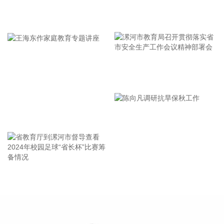
的影响，后期如果台风残涡在上海西侧回旋少动，对上海的影
牢记使命 加强修养 严于律己
响可能会长达4天，过程风雨影响都会比较大。 台风登陆并深
入内陆后，低空风切变较大，容易出现龙卷风，所以10日左
右“白海豚”登陆后要警惕龙卷风的可能性，气象部门也将密切
监测，做好研判和预警。
2026-08-07 21:39:19
漯河市教育局召开贯彻落实省
北京市住房和城乡建设委员会、北京市规划和自然资源委员
市安全生产工作会议精神部署
会、北京住房公积金管理中心7日晚联合印发《关于进一步优
会
化调整本市房地产政策的通知》。通知提出，适度提高住房公
王海东作家庭教育专题讲座
积金最高贷款额度。购房家庭中1人为公积金缴存人的，购买
首套住房公积金贷款最高贷款额度为120万元，二套住房公积
金贷款最高额度为100万元；夫妻双方均为缴存人的，购买首
套住房公积金贷款最高贷款额度为240万元，二套住房公积金
贷款最高额度为200万元。符合以下条件的，最高贷款额度可
省教育厅到漯河市督导查看
陈向凡调研抗旱保秋工作
进一步上浮： 1.城六区户籍居民家庭，在城六区外购买首套住
2024年校园足球“省长杯”比赛
房的，最高可上浮20万元； 2.购买住房符合本市建筑绿色发展
筹备情况
支持政策的，最高可上浮40万元； 3.本市户籍二孩及以上多子