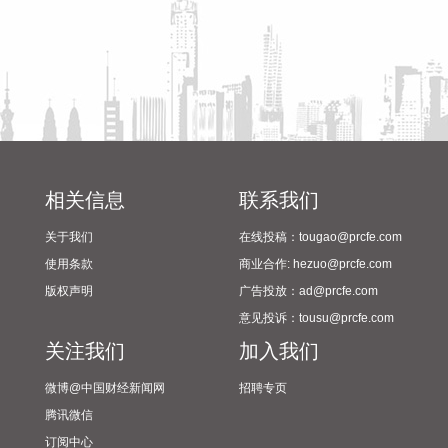
女家庭购买住房的，可上浮40万元。 同时符合多项条件的，最
高贷款额度可叠加上浮，购房家庭中1人为公积金缴存人的，
最高上浮60万元；夫妻双方均为缴存人的，最高上浮100万
元。实际贷款额度依据购房家庭还款能力确定。
2026-08-07 21:32:25
据中国工程机械工业协会对挖掘机主要制造企业统计，2026年
7月销售各类挖掘机19521台，同比增长13.9%。其中：国内销
量7608台（含电动挖掘机41台），同比增长4.13%；出口
相关信息
联系我们
11913台（含电动挖掘机62台），同比增长21.2%。 2026年1
关于我们
在线投稿：tougao@prcfe.com
—7月，共销售挖掘机171841台，同比增长24.8%。其中：国
内销量86633台（含电动挖掘机227台），同比增长18.8%；出
使用条款
商业合作: hezuo@prcfe.com
口85208台（含电动挖掘机197台），同比增长31.7%。
版权声明
广告投放：ad@prcfe.com
2026-08-07 21:24:15
意见投诉：tousu@prcfe.com
关注我们
加入我们
孚日股份8月7日在互动平台表示，公司VC装置暂无检修计划。
2026-08-07 21:24:13
微博@中国财经新闻网
招聘专页
腾讯微信
四川双马(000935)8月7日公告，公司拟以不低于5000万元
订阅中心