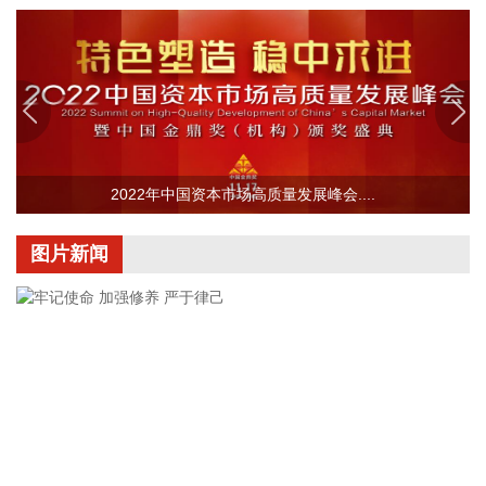
于4月开始调试工作，为提升工厂调试进度，国网温州供电公
司提前搭建10千伏临时线路协助公司推进设备调试进度。6月
25日，供电公司已顺利完成110千伏变电站的建设并顺利引入
市政电网进行供电。目前工厂已经进入全面联机调试工作，预
计调试周期为6—9个月。固液混合电池量产线尚未正式下线，
项目的最新动态以公司公开披露的信息为准。
2026-08-07 22:04:03
2022年中国资本市场高质量发展峰会....
据青岛港公众号消息，8月7日，山东港口青岛港与青岛科技大
学在山港大厦签署战略合作协议。根据协议，双方将充分发挥
图片新闻
各自优势，强化资源共享、优势互补，加快培育新质生产力，
着力打造一批可复制、可推广的示范应用场景，为智慧绿色港
口建设注入强劲动能。
2026-08-07 21:39:20
上海市气象台介绍，台风“白海豚”强度强，环流尺度大，七级
风圈半径超过400公里，北侧结构密实，云雨带发展旺盛，对
上海市的影响呈现“风长雨强”的特点。 台风“白海豚”登陆后深
入内陆的走向还存在较大不确定性，受到东西两环副热带高压