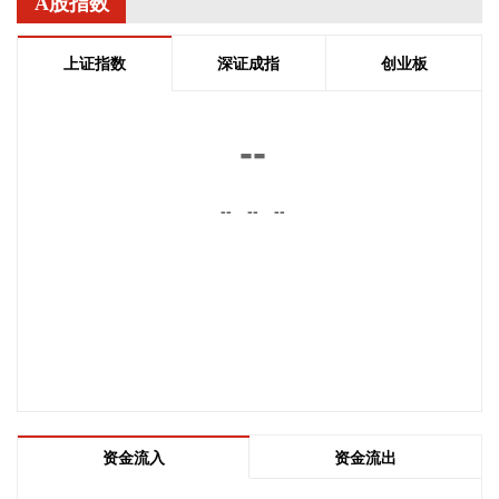
区以及亚速海、黑海水域上空等，共拦截并摧毁605架乌克兰
A股指数
固定翼无人机。 目前，乌方对此暂无回应。
2026-08-06 14:38:21
上证指数
深证成指
创业板
《中国（广东）自由贸易试验区发展“十五五”规划（征求意见
稿）》公开征求意见。其中提到，拟有序扩大金融开放。鼓励
--
国际化金融机构在区内设立总部机构，推动跨境金融、创新金
融、风投创投、财富管理、期货交易、资产管理、特色金融、
--
--
--
离岸服务等业态发展。加快大湾区国际商业银行、粤港澳大湾
区保险服务中心等项目落地。支持扩大大宗商品交易规模，推
动铁矿石、原油、橡胶等重点品种期现联动，增强大宗商品定
价影响力。推动金融科技监管试点提质升级，拓展数字人民币
应用场景。支持开展离岸金融、绿色金融等跨境金融创新业
务，推动跨境理财通、数字人民币跨境支付等试点扩容。支持
区内金融机构开发跨境供应链金融、知识产权质押融资等特色
产品，引导市场主体开发复合型金融产品。深化跨境信贷资产
转让、多币种合一账户等试点，推动跨境金融产品更大范围的
互认互通。
资金流入
资金流出
2026-08-06 14:18:17