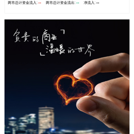
--
--
--
两市总计资金流入:
两市总计资金流出:
净流入:
今年第13号台风“白海豚”8月6日11时位于温州市偏东方向约
1260公里的洋面上，中心附近最大风力14级（强台风级）。预
计“白海豚”将以每小时15~20公里左右的速度向西偏北方向移
动，强度变化不大或略有增强。 受“白海豚”影响，东海海域6
日夜里起风力逐渐增强，7—8日继续增强到10~13级部分14～
16级；沿海海面7日夜里增强到9～11级，8—10日部分12～14
级，局部14～16级。浙江省气象局已发布海上台风警报。 根
据《浙江省防汛防台抗旱应急预案》和台风“白海豚”防御工作
方案，经研判会商，浙江省防指决定于8月6日14时将海上防台
风应急响应调整为防台风Ⅳ级应急响应。
2026-08-06 14:18:15
《中国（广东）自由贸易试验区发展“十五五”规划（征求意见
稿）》公开征求意见。其中提到，推动资金跨境流动便利。深
化本外币合一银行结算账户体系试点和跨国公司本外币一体化
资金池试点。支持前海、南沙探索EF账户体系，完善横琴EF
账户政策。扩大FT账户试点银行范围，支持开发跨市场FT账
户金融服务产品。引导金融机构利用自由贸易账户、境外机构