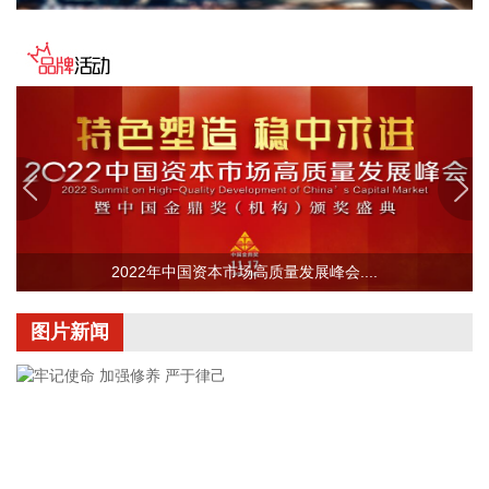
境内账户为境外机构提供国际结算、资金交易、全球授信、跨
境资金管理等综合金融服务。扩大可融资贸易品类范围，鼓励
金融机构创新融资产品和提升放贷便利水平，加强向境外机构
贸易融资放贷能力。提升“科汇通”跨境资金接收与使用便利水
平。支持金融机构与境外机构开展投贷联动合作，优化QDLP
与QFLP试点企业余额管理模式。
2026-08-06 14:18:13
煤炭开采板块持续走高，平煤股份、淮北矿业午后涨停，大有
能源、昊华能源此前涨停，潞安环能、郑州煤电等跟涨。
2022年中国资本市场高质量发展峰会....
2026-08-06 14:02:22
进入暑期以来，深圳华强北迎来全球采购热潮。暑期历来是华
图片新闻
强北外贸旺季，而今年AI硬件销售格外火热，几乎每个柜台前
都有外籍面孔在询价、试戴、打包。华强北街道数据显示，今
年以来华强北日均有近8000名外籍客商前来采购。截至2026
年7月，华强北AI产品占商圈内电子产品的比重由2025年的
41%大幅跃升至61%。2026年1—7月，华强北AI产品全品类销
售额同比增长55%以上，其中AI眼镜销量激增100%，无人机、