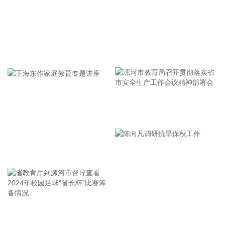
机器人销量增长60%至70%。
2026-08-06 13:46:16
沪深北三市总成交额超2万亿元。
牢记使命 加强修养 严于律己
2026-08-06 13:42:14
8月6日，企业级AI基础设施厂商矩阵起源（MatrixOrigin）宣
布完成超千万美元A轮融资。本轮融资由汉得信息参与投资的
基金、亚康股份与澳大利亚风险投资机构Artesian Venture
漯河市教育局召开贯彻落实省
Partners共同注资。本轮资金将重点用于MatrixOne
Intelligence平台的研发迭代、全球市场拓展，以及智能体
市安全生产工作会议精神部署
（Agentic AI）的规模化落地。
会
2026-08-06 13:42:13
王海东作家庭教育专题讲座
我国科研团队编制完成的1∶500万全月地质图，主图长约280厘
米、高约120厘米，附带南北极局部地质图，精准标注了逾1.3
万个撞击坑和81个撞击盆地，划分出14类地质构造和17种岩石
类型。 记者8月6日从编制方中国地质科学院地质研究所获悉，
省教育厅到漯河市督导查看
陈向凡调研抗旱保秋工作