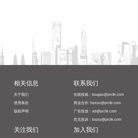
基于嫦娥工程等最新探测成果，兼顾科学严谨性与直观性，在
2024年校园足球“省长杯”比赛
三方面实现系统创新—— 修正“月球时钟”。依据最新研究，对
筹备情况
月球地质年代进行精细化修订，艾肯纪起始年龄调整为43.3亿
年，酒海纪起始年龄调整为41.7亿年，雨海纪起始年龄微调至
39.2亿年，在全球尺度上首次对月球晚期地层进行更细致的划
分。 更新“月球物质清单”。采用更高分辨率的月表关键矿产分
布图，优化了岩石分类标准。利用嫦娥四号、六号最新发现，
在南极-艾肯盆地新识别出一类名为辉长苏长岩的岩石，让人类
直接“看到”月球深部物质。 定制“专属放大镜”。针对1∶500万比
例尺制图需求，建立了分类型的差异化最小表达尺度，确保了
宏大图面既有整体可读性，又不遗漏具有重大科学价值的关键
地质特征。 中国地质科学院地质研究所所长杨志明说，新版全
相关信息
联系我们
月地质图发布，为我国未来月球科研站建设、着陆区选址及深
关于我们
在线投稿：tougao@prcfe.com
空探测提供了重要科学支撑，也为人类探索太阳系演化作出了
使用条款
商业合作: hezuo@prcfe.com
新的中国贡献。
版权声明
广告投放：ad@prcfe.com
2026-08-06 13:01:09
意见投诉：tousu@prcfe.com
国家能源局发布《中国核电发展报告（2026）》，其中指出，
关注我们
加入我们
核电将逐步进入电力市场。在全国统一电力市场体系有关政策