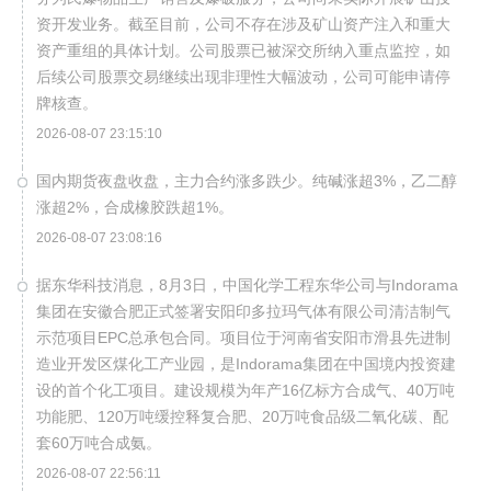
资开发业务。截至目前，公司不存在涉及矿山资产注入和重大
资产重组的具体计划。公司股票已被深交所纳入重点监控，如
后续公司股票交易继续出现非理性大幅波动，公司可能申请停
牌核查。
2026-08-07 23:15:10
国内期货夜盘收盘，主力合约涨多跌少。纯碱涨超3%，乙二醇
涨超2%，合成橡胶跌超1%。
2026-08-07 23:08:16
据东华科技消息，8月3日，中国化学工程东华公司与Indorama
集团在安徽合肥正式签署安阳印多拉玛气体有限公司清洁制气
示范项目EPC总承包合同。项目位于河南省安阳市滑县先进制
造业开发区煤化工产业园，是Indorama集团在中国境内投资建
设的首个化工项目。建设规模为年产16亿标方合成气、40万吨
功能肥、120万吨缓控释复合肥、20万吨食品级二氧化碳、配
套60万吨合成氨。
2026-08-07 22:56:11