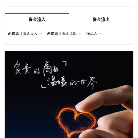
业和服务机构代表，以及中国跨境电商50人论坛、中国国际电
子商务中心的专家，围绕完善智慧物流体系与航线网络、构建
跨境电商生态体系、拓展跨境电商新业态、建立长效流量机
资金流入
资金流出
制、加强品牌宣传推广等提出意见建议。 刘小明表示，希望政
企同心合力，构建亲清政商关系，搭建常态化政企沟通机制，
--
--
--
两市总计资金流入:
两市总计资金流出:
净流入:
以政府的精准施策、企业的灵活创新，共建海南跨境电商出海
产业基地、自贸港跨境电商一站式服务平台，推动政策红利和
市场活力深度耦合，使海南在全球跨境电商版图中占据独特地
位。
2026-08-07 22:18:12
8月7日下午，国家防总副总指挥、水利部部长李国英主持专题
会商，视频连线水利部长江、黄河、淮河、海河、珠江、松
辽、太湖等流域管理机构，分析研判今年第13号台风“白海
豚”发展态势及影响，系统安排部署台风暴雨洪水防御工作。
李国英要求，全力以赴做好六个方面重点工作。一要强化监测
预报预警。二要突出抓好山洪灾害防御。三要确保水利工程安
全度汛。四要强化流域水工程统一联合调度。五要统筹做好城
市外洪内涝防御。六要确保重要基础设施安全。