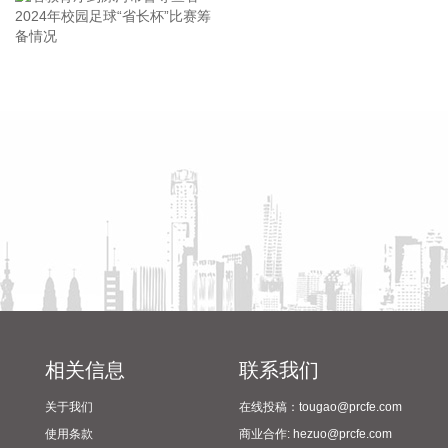
首套住房公积金贷款最高贷款额度为120万元，二套住房公积
金贷款最高额度为100万元；夫妻双方均为缴存人的，购买首
套住房公积金贷款最高贷款额度为240万元，二套住房公积金
贷款最高额度为200万元。符合以下条件的，最高贷款额度可
省教育厅到漯河市督导查看
陈向凡调研抗旱保秋工作
进一步上浮： 1.城六区户籍居民家庭，在城六区外购买首套住
2024年校园足球“省长杯”比赛
房的，最高可上浮20万元； 2.购买住房符合本市建筑绿色发展
筹备情况
支持政策的，最高可上浮40万元； 3.本市户籍二孩及以上多子
女家庭购买住房的，可上浮40万元。 同时符合多项条件的，最
高贷款额度可叠加上浮，购房家庭中1人为公积金缴存人的，
最高上浮60万元；夫妻双方均为缴存人的，最高上浮100万
元。实际贷款额度依据购房家庭还款能力确定。
2026-08-07 21:32:25
据中国工程机械工业协会对挖掘机主要制造企业统计，2026年
7月销售各类挖掘机19521台，同比增长13.9%。其中：国内销
量7608台（含电动挖掘机41台），同比增长4.13%；出口
相关信息
联系我们
11913台（含电动挖掘机62台），同比增长21.2%。 2026年1
关于我们
在线投稿：tougao@prcfe.com
—7月，共销售挖掘机171841台，同比增长24.8%。其中：国
内销量86633台（含电动挖掘机227台），同比增长18.8%；出
使用条款
商业合作: hezuo@prcfe.com