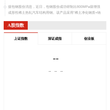
据包钢股份消息，近日，包钢股份成功研制出800MPa级增强
成形性稀土热轧汽车结构用钢。该产品采用“稀土净化钢质+纳
米析出强化”复合技术，兼具高强度、高塑性与优异的扩孔性
能，可适用于商用车高承载、复杂变形的汽车结构件。产品已
A股指数
通过某知名商用车配套厂的试模及批量应用验证。
2026-08-07 22:38:11
上证指数
深证成指
创业板
南大光电(300346)在互动平台表示，公司三甲基铟年产能共计
5吨，其中可用于磷化铟生产的高纯三甲基铟产能根据市场情
--
况进行上调，目前约为2吨/年。公司积极关注市场，加快业务
向高端化合物方向优化整合。
--
--
--
2026-08-07 22:26:18
据海南日报，8月7日，海南省政府与跨境电商企业座谈会在海
口举行，以政企面对面的形式听取跨境电商平台企业和服务机
构意见建议，共促海南跨境电商高质量发展。省长刘小明主持
会议。 京东集团、抖音集团、WB中国商家服务中心、蚂蚁集
团、菜鸟集团、海南跨境电商公共服务中心等跨境电商平台企