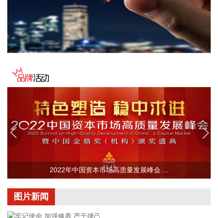
2026-08-07 22:14:22
美股存储股走低，美光科技跌超2%，SK海力士跌超5%，闪迪
跌超3%，西部数据跌超5%，希捷科技跌超9%。
2026-08-07 22:06:20
冠盛股份7月投资者关系活动记录表披露，冠盛东驰电池工厂
于4月开始调试工作，为提升工厂调试进度，国网温州供电公
司提前搭建10千伏临时线路协助公司推进设备调试进度。6月
25日，供电公司已顺利完成110千伏变电站的建设并顺利引入
市政电网进行供电。目前工厂已经进入全面联机调试工作，预
计调试周期为6—9个月。固液混合电池量产线尚未正式下线，
项目的最新动态以公司公开披露的信息为准。
2026-08-07 22:04:03
2022年中国资本市场高质量发展峰会....
据青岛港公众号消息，8月7日，山东港口青岛港与青岛科技大
学在山港大厦签署战略合作协议。根据协议，双方将充分发挥
图片新闻
各自优势，强化资源共享、优势互补，加快培育新质生产力，
着力打造一批可复制、可推广的示范应用场景，为智慧绿色港