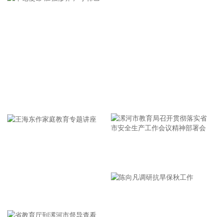
口建设注入强劲动能。
2026-08-07 21:39:20
上海市气象台介绍，台风“白海豚”强度强，环流尺度大，七级
风圈半径超过400公里，北侧结构密实，云雨带发展旺盛，对
上海市的影响呈现“风长雨强”的特点。 台风“白海豚”登陆后深
入内陆的走向还存在较大不确定性，受到东西两环副热带高压
的影响，后期如果台风残涡在上海西侧回旋少动，对上海的影
牢记使命 加强修养 严于律己
响可能会长达4天，过程风雨影响都会比较大。 台风登陆并深
入内陆后，低空风切变较大，容易出现龙卷风，所以10日左
右“白海豚”登陆后要警惕龙卷风的可能性，气象部门也将密切
监测，做好研判和预警。
2026-08-07 21:39:19
漯河市教育局召开贯彻落实省
北京市住房和城乡建设委员会、北京市规划和自然资源委员
市安全生产工作会议精神部署
会、北京住房公积金管理中心7日晚联合印发《关于进一步优
会
化调整本市房地产政策的通知》。通知提出，适度提高住房公
王海东作家庭教育专题讲座
积金最高贷款额度。购房家庭中1人为公积金缴存人的，购买