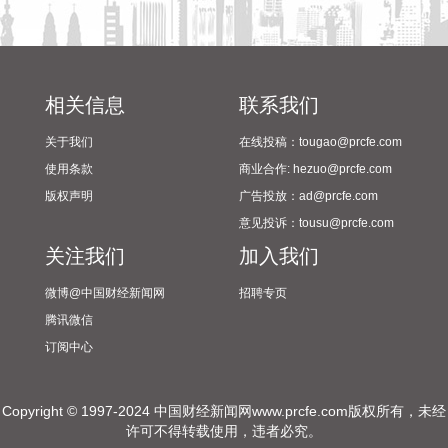
光大证券研报认为，7月美国新增非农就业超预期转负。从加
息角度看，7月转负的非农数据、持续下滑的劳动参与率与薪
资增速，都指向就业市场韧性松动，若后续公布的数据显示通
胀可控，市场的加息预期有望继续收敛。7月非农数据转负说
相关信息
联系我们
明美国经济韧性在高通胀、高利率的背景下开始松动，世界杯
提振效应也并不明显，若接下来美伊局势继续保持缓和，三季
关于我们
在线投稿：tougao@prcfe.com
度通胀数据有望继续回落，沃什将更有底气引导此前高度“鹰
使用条款
商业合作: hezuo@prcfe.com
派”的美联储票委态度转向，提振“鸽派”预期的可能。
版权声明
广告投放：ad@prcfe.com
2026-08-09 08:21:18
意见投诉：tousu@prcfe.com
光大证券研报认为，短期内市场或继续反弹，关注三条业绩主
关注我们
加入我们
线。近期海外股市，尤其是半导体板块逐步企稳回升，对A股
科技板块企稳具有一定的正向作用。8月半年报密集披露期有
微博@中国财经新闻网
招聘专页
望成为市场从估值消化切换至盈利驱动的拐点，财报季或将是
腾讯微信
下半年最好的配置窗口。 配置上建议围绕三条业绩主线展开。
订阅中心
首先是科技硬件（半导体/AI算力/存储），这是本轮业绩改善最
强的方向；其次为涨价链（有色/化工/煤炭），直接受益于PPI
Copyright © 1997-2024 中国财经新闻网www.prcfe.com版权所有，未经
回升，业绩兑现确定性高；第三条主线为出口制造（储能/电力
许可不得转载使用，违者必究。
设备/汽车），受益于全球制造业补库与供应链优势。此外，非