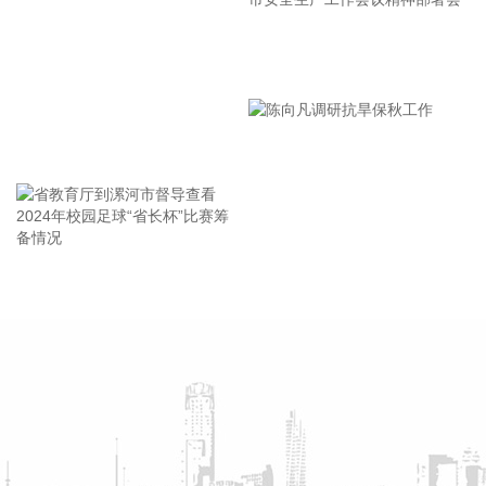
格上涨0.7%。1­­—7月平均，全国居民消费价格比上年同期上涨
0.9%。
2026-08-09 09:35:22
漯河市教育局召开贯彻落实省
市安全生产工作会议精神部署
国家统计局：2026年7月份，全国工业生产者出厂价格同比上
会
涨3.5%，环比下降0.7%。工业生产者购进价格同比上涨
王海东作家庭教育专题讲座
5.5%，环比下降1.0%。1—7月平均，工业生产者出厂价格比
上年同期上涨1.8%，工业生产者购进价格上涨2.8%。
2026-08-09 09:32:29
据灯塔专业版实时数据，截至8月9日9时18分，影片《奥德
赛》点映及预售总票房突破6000万元。
省教育厅到漯河市督导查看
陈向凡调研抗旱保秋工作
2024年校园足球“省长杯”比赛
2026-08-09 09:32:26
筹备情况
据以色列方面8月8日消息，美军中央司令部司令布拉德·库珀当
天抵达以色列进行短期访问，并同以色列国防军高层讨论“多战
线局势”。
2026-08-09 09:12:13