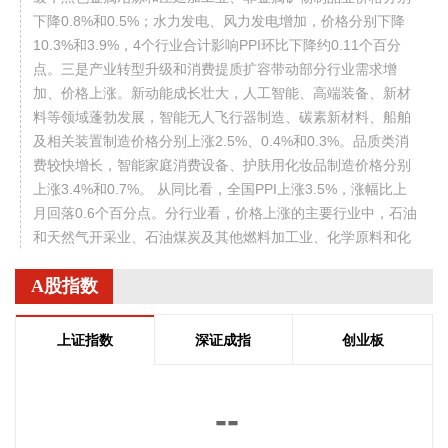
下降0.8%和0.5%；水力发电、风力发电增加，价格分别下降
10.3%和3.9%，4个行业合计影响PPI环比下降约0.11个百分
点。三是产业转型升级和消费提质扩容带动部分行业需求增
加、价格上涨。新动能成长壮大，人工智能、高端装备、新材
料等领域蓬勃发展，智能无人飞行器制造、碳素新材料、船舶
及相关装置制造价格分别上涨2.5%、0.4%和0.3%。品质类消
费较快增长，智能家庭消费设备、护肤用化妆品制造价格分别
上涨3.4%和0.7%。 从同比看，全国PPI上涨3.5%，涨幅比上
月回落0.6个百分点。分行业看，价格上涨的主要行业中，石油
和天然气开采业、石油煤炭及其他燃料加工业、化学原料和化
学制品制造业分别上涨3.2%、8.2%和9.1%，有色金属矿采选
A股指数
业、有色金属冶炼和压延加工业分别上涨22.6%和20.2%，黑
色金属冶炼和压延加工业上涨2.7%，涨幅比上月均回落，6个
行业合计影响PPI同比上涨约2.55个百分点；煤炭开采和洗选
上证指数
深证成指
创业板
业上涨27.1%，电气机械和器材制造业上涨5.7%，计算机通信
和其他电子设备制造业上涨4.4%，涨幅比上月均扩大，3个行
业合计影响PPI同比上涨约1.53个百分点。上述9个行业对PPI
--
的上拉影响较上月减少0.56个百分点。价格下拉影响最大的5