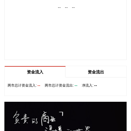
个行业为：电力热力生产和供应业、汽车制造业、非金属矿物
--
--
--
制品业、医药制造业、酒饮料和精制茶制造业，降幅在2.3%—
5.7%之间，合计影响PPI同比下降约0.76个百分点，较上月减
少0.05个百分点。
2026-08-09 09:42:19
国家统计局城市司首席统计师董莉娟解读2026年7月份CPI和
PPI数据。7月份，受国际输入性因素影响，居民消费价格指数
（CPI）环比下降0.1%，同比上涨0.5%，扣除食品和能源价格
的核心CPI环比上涨0.3%，同比上涨0.9%，CPI总体保持温和
上涨。国内部分行业需求增加，但受输入性和季节性等因素影
资金流入
资金流出
响，工业生产者出厂价格指数（PPI）环比下降0.7%，同比上
--
--
--
涨3.5%，涨幅比上月回落0.6个百分点。 从环比看，全国CPI
两市总计资金流入:
两市总计资金流出:
净流入:
下降0.1%，降幅比上月收窄0.2个百分点。国际市场价格波动
影响国内汽油价格下降10.7%，降幅比上月扩大5.8个百分点，
影响CPI环比下降约0.35个百分点。食品价格与上月持平，低
于季节性水平0.6个百分点。食品中，鲜菜价格上涨1.3%，鸡
蛋价格下降2.1%，均明显低于季节性水平；应季水果大量上
市，市场供应充足，鲜果价格下降3.8%，影响CPI环比下降约