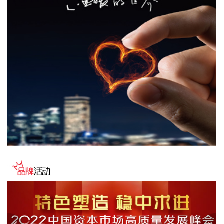
0.07个百分点；生猪产能综合调控政策效应显现，叠加部分地
区高温、强降雨等极端天气频发推高运输成本等因素，猪肉价
格由上月下降0.8%转为上涨4.1%，影响CPI环比上涨约0.07个
百分点。人工智能推动消费电子产品迭代升级，相关产品需求
增加、价格上涨，平板电脑、计算机和移动电话机价格分别上
涨11.3%、5.5%和1.0%，合计影响CPI环比上涨约0.03个百分
点。服务价格由上月持平转为上涨0.4%，影响CPI环比上涨约
0.21个百分点。服务中，暑期出行需求增加，旅行社收费、宾
馆住宿、飞机票、交通工具租赁价格分别上涨7.2%、6.5%、
4.2%和3.6%，合计影响CPI环比上涨约0.10个百分点；部分地
区政策性调价持续推进，医疗服务价格上涨1.1%，影响CPI环
比上涨约0.07个百分点。 从同比看，全国CPI上涨0.5%，保持
温和上涨。CPI同比涨幅比上月回落0.5个百分点，主要是受汽
油价格涨幅回落影响。汽油价格上涨1.0%，涨幅比上月回落
16.0个百分点，对CPI的上拉影响比上月减少约0.45个百分
点，带动能源价格涨幅回落至0.6%。扣除能源的工业消费品价
格上涨1.5%，涨幅比上月回落0.2个百分点，影响CPI同比上涨
约0.37个百分点。其中，黄金饰品、个人护理用品和家用器具
价格分别上涨24.6%、1.7%和0.2%，涨幅均有回落，合计影响