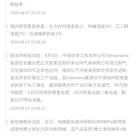
牌核查。
2026-08-07 23:15:10
国内期货夜盘收盘，主力合约涨多跌少。纯碱涨超3%，乙二醇
涨超2%，合成橡胶跌超1%。
2026-08-07 23:08:16
据东华科技消息，8月3日，中国化学工程东华公司与Indorama
集团在安徽合肥正式签署安阳印多拉玛气体有限公司清洁制气
示范项目EPC总承包合同。项目位于河南省安阳市滑县先进制
造业开发区煤化工产业园，是Indorama集团在中国境内投资建
设的首个化工项目。建设规模为年产16亿标方合成气、40万吨
功能肥、120万吨缓控释复合肥、20万吨食品级二氧化碳、配
套60万吨合成氨。
2026-08-07 22:56:11
据包钢股份消息，近日，包钢股份成功研制出800MPa级增强
成形性稀土热轧汽车结构用钢。该产品采用“稀土净化钢质+纳
米析出强化”复合技术，兼具高强度、高塑性与优异的扩孔性