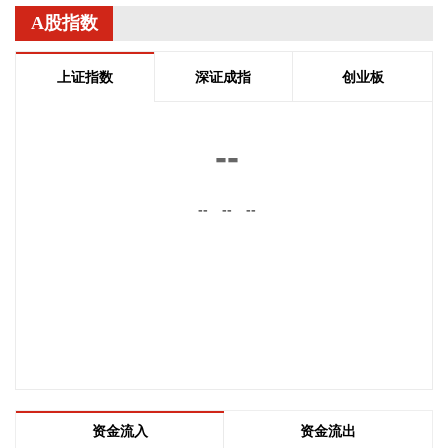
能，可适用于商用车高承载、复杂变形的汽车结构件。产品已
A股指数
通过某知名商用车配套厂的试模及批量应用验证。
2026-08-07 22:38:11
上证指数
深证成指
创业板
南大光电(300346)在互动平台表示，公司三甲基铟年产能共计
5吨，其中可用于磷化铟生产的高纯三甲基铟产能根据市场情
--
况进行上调，目前约为2吨/年。公司积极关注市场，加快业务
向高端化合物方向优化整合。
--
--
--
2026-08-07 22:26:18
据海南日报，8月7日，海南省政府与跨境电商企业座谈会在海
口举行，以政企面对面的形式听取跨境电商平台企业和服务机
构意见建议，共促海南跨境电商高质量发展。省长刘小明主持
会议。 京东集团、抖音集团、WB中国商家服务中心、蚂蚁集
团、菜鸟集团、海南跨境电商公共服务中心等跨境电商平台企
业和服务机构代表，以及中国跨境电商50人论坛、中国国际电
子商务中心的专家，围绕完善智慧物流体系与航线网络、构建
跨境电商生态体系、拓展跨境电商新业态、建立长效流量机
资金流入
资金流出