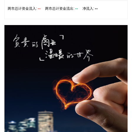
制、加强品牌宣传推广等提出意见建议。 刘小明表示，希望政
企同心合力，构建亲清政商关系，搭建常态化政企沟通机制，
--
--
--
两市总计资金流入:
两市总计资金流出:
净流入:
以政府的精准施策、企业的灵活创新，共建海南跨境电商出海
产业基地、自贸港跨境电商一站式服务平台，推动政策红利和
市场活力深度耦合，使海南在全球跨境电商版图中占据独特地
位。
2026-08-07 22:18:12
8月7日下午，国家防总副总指挥、水利部部长李国英主持专题
会商，视频连线水利部长江、黄河、淮河、海河、珠江、松
辽、太湖等流域管理机构，分析研判今年第13号台风“白海
豚”发展态势及影响，系统安排部署台风暴雨洪水防御工作。
李国英要求，全力以赴做好六个方面重点工作。一要强化监测
预报预警。二要突出抓好山洪灾害防御。三要确保水利工程安
全度汛。四要强化流域水工程统一联合调度。五要统筹做好城
市外洪内涝防御。六要确保重要基础设施安全。
2026-08-07 22:14:22
美股存储股走低，美光科技跌超2%，SK海力士跌超5%，闪迪