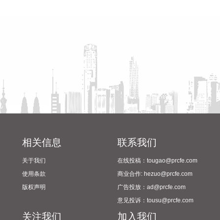
省教育厅到漯河市督导查看
陈向凡调研抗旱保秋工作
进一步上浮： 1.城六区户籍居民家庭，在城六区外购买首套住
2024年校园足球“省长杯”比赛
房的，最高可上浮20万元； 2.购买住房符合本市建筑绿色发展
筹备情况
支持政策的，最高可上浮40万元； 3.本市户籍二孩及以上多子
女家庭购买住房的，可上浮40万元。 同时符合多项条件的，最
高贷款额度可叠加上浮，购房家庭中1人为公积金缴存人的，
最高上浮60万元；夫妻双方均为缴存人的，最高上浮100万
元。实际贷款额度依据购房家庭还款能力确定。
2026-08-07 21:32:25
据中国工程机械工业协会对挖掘机主要制造企业统计，2026年
7月销售各类挖掘机19521台，同比增长13.9%。其中：国内销
量7608台（含电动挖掘机41台），同比增长4.13%；出口
相关信息
联系我们
11913台（含电动挖掘机62台），同比增长21.2%。 2026年1
关于我们
在线投稿：tougao@prcfe.com
—7月，共销售挖掘机171841台，同比增长24.8%。其中：国
内销量86633台（含电动挖掘机227台），同比增长18.8%；出
使用条款
商业合作: hezuo@prcfe.com
口85208台（含电动挖掘机197台），同比增长31.7%。
版权声明
广告投放：ad@prcfe.com
2026-08-07 21:24:15
意见投诉：tousu@prcfe.com
关注我们
加入我们