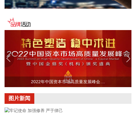
跌超3%，西部数据跌超5%，希捷科技跌超9%。
2026-08-07 22:06:20
冠盛股份7月投资者关系活动记录表披露，冠盛东驰电池工厂
于4月开始调试工作，为提升工厂调试进度，国网温州供电公
司提前搭建10千伏临时线路协助公司推进设备调试进度。6月
25日，供电公司已顺利完成110千伏变电站的建设并顺利引入
市政电网进行供电。目前工厂已经进入全面联机调试工作，预
计调试周期为6—9个月。固液混合电池量产线尚未正式下线，
项目的最新动态以公司公开披露的信息为准。
2026-08-07 22:04:03
2022年中国资本市场高质量发展峰会....
据青岛港公众号消息，8月7日，山东港口青岛港与青岛科技大
学在山港大厦签署战略合作协议。根据协议，双方将充分发挥
图片新闻
各自优势，强化资源共享、优势互补，加快培育新质生产力，
着力打造一批可复制、可推广的示范应用场景，为智慧绿色港
口建设注入强劲动能。
2026-08-07 21:39:20