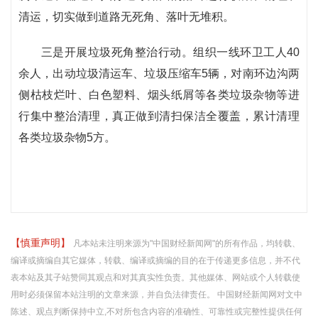
清运，切实做到道路无死角、落叶无堆积。
三是开展垃圾死角整治行动。组织一线环卫工人40
余人，出动垃圾清运车、垃圾压缩车5辆，对南环边沟两
侧枯枝烂叶、白色塑料、烟头纸屑等各类垃圾杂物等进
行集中整治清理，真正做到清扫保洁全覆盖，累计清理
各类垃圾杂物5方。
【慎重声明】
凡本站未注明来源为"中国财经新闻网"的所有作品，均转载、
编译或摘编自其它媒体，转载、编译或摘编的目的在于传递更多信息，并不代
表本站及其子站赞同其观点和对其真实性负责。其他媒体、网站或个人转载使
用时必须保留本站注明的文章来源，并自负法律责任。 中国财经新闻网对文中
陈述、观点判断保持中立,不对所包含内容的准确性、可靠性或完整性提供任何