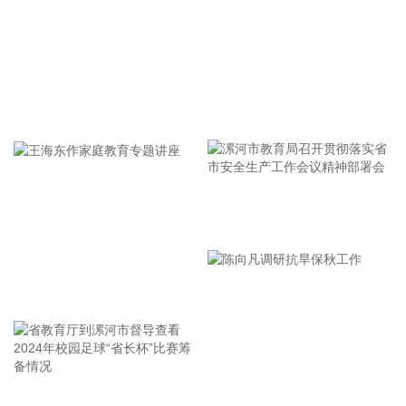
上海市气象台介绍，台风“白海豚”强度强，环流尺度大，七级
风圈半径超过400公里，北侧结构密实，云雨带发展旺盛，对
上海市的影响呈现“风长雨强”的特点。 台风“白海豚”登陆后深
入内陆的走向还存在较大不确定性，受到东西两环副热带高压
的影响，后期如果台风残涡在上海西侧回旋少动，对上海的影
牢记使命 加强修养 严于律己
响可能会长达4天，过程风雨影响都会比较大。 台风登陆并深
入内陆后，低空风切变较大，容易出现龙卷风，所以10日左
右“白海豚”登陆后要警惕龙卷风的可能性，气象部门也将密切
监测，做好研判和预警。
2026-08-07 21:39:19
漯河市教育局召开贯彻落实省
北京市住房和城乡建设委员会、北京市规划和自然资源委员
市安全生产工作会议精神部署
会、北京住房公积金管理中心7日晚联合印发《关于进一步优
会
化调整本市房地产政策的通知》。通知提出，适度提高住房公
王海东作家庭教育专题讲座
积金最高贷款额度。购房家庭中1人为公积金缴存人的，购买
首套住房公积金贷款最高贷款额度为120万元，二套住房公积
金贷款最高额度为100万元；夫妻双方均为缴存人的，购买首
套住房公积金贷款最高贷款额度为240万元，二套住房公积金
贷款最高额度为200万元。符合以下条件的，最高贷款额度可