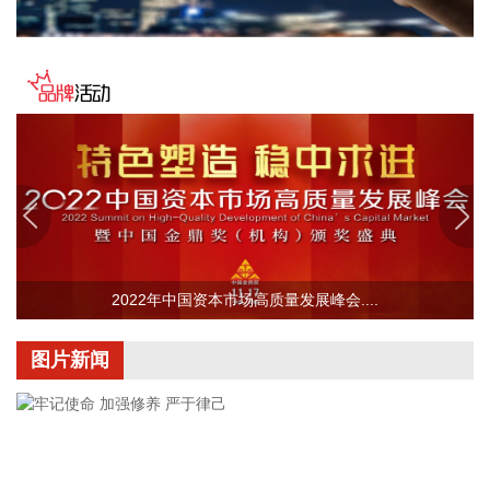
级别，但当前产生的营业收入很少，对公司没有重大影响。
2026-08-07 15:22:14
中国民航局、国家发展改革委、交通运输部近日联合印发《民
用航空发展“十五五”规划》。规划提出，全力建设可持续的绿
色发展体系。以碳达峰碳中和为牵引，统筹推进化石能源安全
有序替代和航空碳市场建设，强化科技创新和产业协同，健全
绿色治理体系，协同推进民航降碳、减污、扩绿、增长，扎实
推进民航绿色低碳转型。
2026-08-07 15:18:24
中国民航局、国家发展改革委、交通运输部近日联合印发《民
2022年中国资本市场高质量发展峰会....
用航空发展“十五五”规划》。规划提出，全力构建自主可控的
创新支撑体系。坚持需求牵引、问题导向，推动低空民用航空
图片新闻
安全发展，加快民航数智化转型和科技自立自强，一体推进教
育科技人才发展，培育民航新质生产力。
2026-08-07 15:18:19
中国民航局、国家发展改革委、交通运输部近日联合印发《民