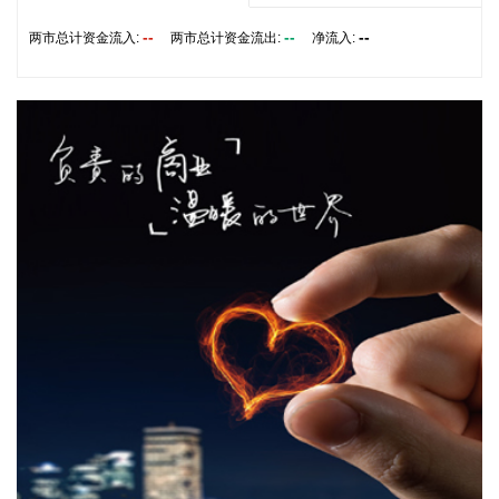
津药药业(600488)8月7日公告，子公司湖北津药收到国家药品
--
--
--
两市总计资金流入:
两市总计资金流出:
净流入:
监督管理局核准签发的氨甲环酸氯化钠注射液的《药品注册证
书》。氨甲环酸氯化钠注射液主要用于急性或慢性、局限性或
全身性原发性纤维蛋白溶解亢进所致的各种出血。
2026-08-07 15:50:13
据品茗科技消息，8月5日，品茗科技与中铁一局集团有限公司
智能科技分公司在西安正式签署战略合作协议。双方将聚焦智
能建造软硬件深度应用，在联合研发、场景落地、成果转化及
市场推广等方面开展全方位合作，围绕铁路、水利、市政、房
建等工程建设领域共同打造行业标杆数字化项目与智能建造示
范场景。同时，双方将联合构建科技创新合作平台，实现技
术、市场与品牌的多维赋能。
2026-08-07 15:25:17
东方电热(300217)8月7日在互动平台表示，公司自主研发的智
能尾门厨房产品刚刚上市，目前主要应用于享界G9，其他客户
正在开发中。上述业务有望助力公司将单车价值量提升至千元