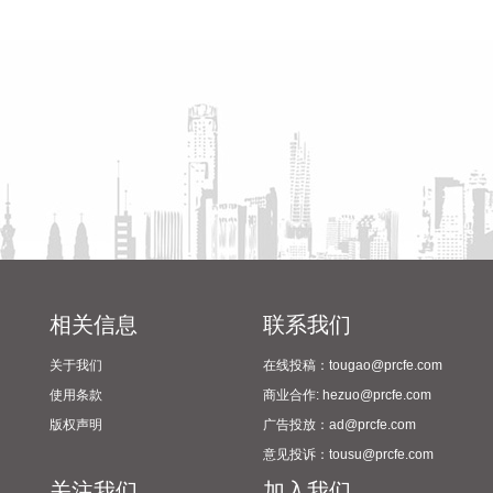
2026-08-07 15:11:11
省教育厅到漯河市督导查看
陈向凡调研抗旱保秋工作
2024年校园足球“省长杯”比赛
据国科军工消息，8月4日，国科军工与军工信航举行“深化战略
筹备情况
协同共筑发展新篇”战略合作签约仪式。双方表示，将以本次战
略签约为新起点，高效推进各项合作落地实施，积极培育军工
领域新质生产力，夯实集团内部协同发展载体，全力落地集
团“12348”发展战略，依托全省“1269”产业布局，聚力做强江
西本土航空航天产业集群，为行业高质量发展注入强劲动力。
2026-08-07 15:03:20
据猫眼电影微博消息，电影《功夫女足》官宣密钥延期，延长
上映至9月10日，据猫眼专业版数据，电影2026年7月11日上
映，截至当前累计票房22.29亿元。
相关信息
联系我们
2026-08-07 15:03:12
关于我们
在线投稿：tougao@prcfe.com
2026年8月5日，“资本赋能·产融共赢”泉州宇极新材料科技有限
使用条款
商业合作: hezuo@prcfe.com
公司战略融资签约仪式在福建泉州举行。泉州宇极本轮融资总
版权声明
广告投放：ad@prcfe.com
额超亿元，由福建省工业控股集团旗下福建省冶控私募基金领
意见投诉：tousu@prcfe.com
投，兴银金融资产投资有限公司等三家投资机构跟投。
关注我们
加入我们