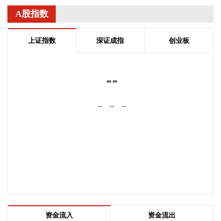
均价11.93元/千克。1月—7月，公司累计销售商品肥猪125.87
A股指数
万头，累计销售收入17.01亿元。
2026-08-07 15:54:25
上证指数
深证成指
创业板
8月7日，隆基绿能宣布将为Innovo Renewables S.p.A.（简
称“Innovo Renewables”）在意大利开发建设的71MWp集中式
--
光伏项目供应Hi-MO 9高效BC组件。
2026-08-07 15:54:25
--
--
--
盐湖股份8月7日在互动平台表示，公司镁资源业务布局侧重上
游资源开发环节，下属子公司特立镁主营镁合金压铸业务，目
前该板块仍处于培育发展阶段，业务体量有限，对公司整体营
收贡献度较低。
2026-08-07 15:50:18
巨星农牧(603477)8月7日公告，7月商品肥猪销售量33.98万
头，销售量同比增6.46%；商品肥猪销售收入4.38亿元。
2026-08-07 15:50:17
资金流入
资金流出