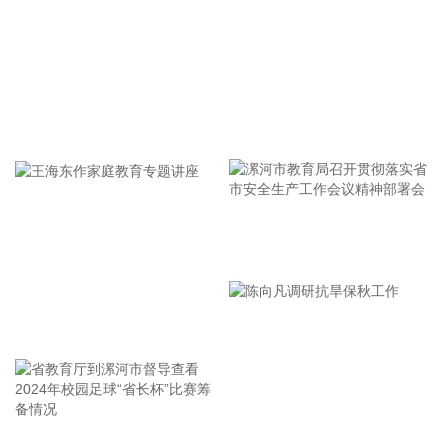
用航空发展“十五五”规划》。规划提出，全力打造优质高效的
航空运输服务体系。坚持大众化、国际化发展，推进航空运输
通达通畅、多元韧性、便捷高效、公平普惠，打造活力足、质
效优的航空运输服务体系，有力支撑服务扩大内需和高水平开
放。
牢记使命 加强修养 严于律己
2026-08-07 15:18:14
中国民航局、国家发展改革委、交通运输部近日联合印发《民
用航空发展“十五五”规划》。规划明确，到2030年，民航行业
安全水平、服务能力、基础设施率先迈向国际一流，技术创
新、绿色低碳、治理能力实现重大突破性进展，服务国家重大
漯河市教育局召开贯彻落实省
战略、促进区域经济社会发展和满足人民美好航空出行需要更
市安全生产工作会议精神部署
加有力。
会
2026-08-07 15:14:22
王海东作家庭教育专题讲座
国内期货收盘多数收涨，乙二醇涨超5%，原油涨超4%，燃料
油、多晶硅等涨超3%，沥青、苯乙烯、焦炭等涨超2%。碳酸
锂、纸浆、淀粉等小幅下跌。