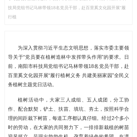
技局党组书记马林带领18名党员干部，赴百里奚文化园开展“履
行植
为深入贯彻习近平生态文明思想，落实市委主要领
导关于“党员要在植树造林中发挥带头作用”的要求。日
前，南阳市科技局党组书记马林带领18名党员干部，赴
百里奚文化园开展“履行植树义务 共建美丽家园”全民义
务植树主题党日活动。
植树活动中，大家三人成组、五人成团，分工协
作、配合默契，铲土、扶苗、填坑、夯土，按照科学合
理的间距栽下树苗，每道工序都认真仔细。经过2个多小
时的劳动，在大家的共同努力下，一排排新栽植的树苗
迎风挺立，呈现出勃勃生机，孕育着绿色的希望，在凛