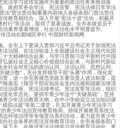
把宪法学习宣传实施作为重要的政治任务来推动落
法、政府常务会学法、宪法宣誓、宪法法律日常学法
普法”普法责任制重要内容纳入各级各部门普法责任
传教育相结合，深入开展“宪法十进”活动，积极开
宣传逐村行”等活动，取得了显著成效。全市各级党员干
法治素养显著增强，社会法治化水平明显提升。
施。全市上下要深入贯彻习近平总书记关于加强宪法
依法治国、在法治轨道上全面建设社会主义现代化国
二十大精神结合起来，与学习贯彻习近平新时代中国
育弘扬社会主义核心价值观结合起来，与新时代新征
化全社会对宪法的政治认同、法治认同、思想认同、
关键少数”，充分发挥领导干部“头雁”作用，强化党
职责，进一步完善规范党政主要负责人述法制度，提
严格落实《领导干部应知应会党内法规和国家法律清
部法治讲座、宪法法律考试、宪法宣誓等活动，组织
度化常态化。要抓牢青少年这个“关键基础”，坚持
施青少年法治教育大纲，在中小学校设立法治知识课
”“ 模拟法庭”等第二课堂，扎实开展青少年宪法学习
”的青少年法治宣传教育格局。持续开展教育系统法
周边环境治理等专项普法系列活动，着力提升青少年
面向社会各界的宪法宣传教育活动，全市各级各部门
、落下去，在推进宪法法律学习宣传教育活动中，更