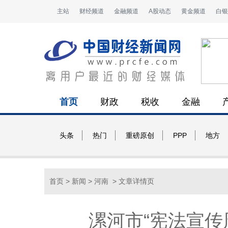
主站
财经频道
金融频道
A股动态
黄金频道
白银
首页
财政
税收
金融
头条
热门
重磅原创
PPP
地方
首页
>
新闻
>
河南
> 文章详情页
漯河市“宪法宣