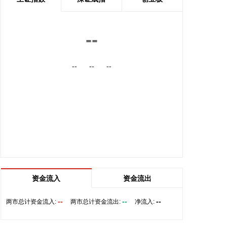
题导向，推动低空民用航空安全发展，加快民航数智
化转型和科技自立自强，一体推进教育科技人才发
展，培育民航新质生产力。
--
2026-08-07 15:18:19
--
--
--
中国民航局、国家发展改革委、交通运输部近日联合
印发《民用航空发展“十五五”规划》。规划提出，全
力打造优质高效的航空运输服务体系。坚持大众化、
国际化发展，推进航空运输通达通畅、多元韧性、便
捷高效、公平普惠，打造活力足、质效优的航空运输
服务体系，有力支撑服务扩大内需和高水平开放。
2026-08-07 15:18:14
中国民航局、国家发展改革委、交通运输部近日联合
印发《民用航空发展“十五五”规划》。规划明确，到
资金流入
资金流出
2030年，民航行业安全水平、服务能力、基础设施率
先迈向国际一流，技术创新、绿色低碳、治理能力实
--
--
--
两市总计资金流入:
两市总计资金流出:
净流入:
现重大突破性进展，服务国家重大战略、促进区域经
济社会发展和满足人民美好航空出行需要更加有力。