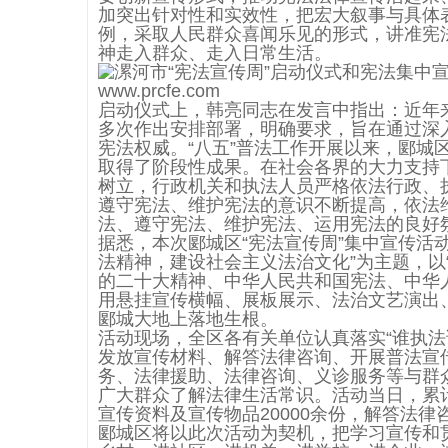
加突出针对性和实效性，把宏大叙事与具体
例，采取人民群众喜闻乐见的形式，讲准宪
神走入群众、走入日常生活。
启动仪式上，韩亮同志在发言中指出：近年
多次作出安排部署，明确要求，旨在通过深
宪法权威。“八五”普法工作开展以来，郾城
取得了阶段性成果。在社会各界的大力支持
树立，行政机关和执法人员严格依法行政、
遵守宪法、维护宪法的意识不断提高，依法
法、遵守宪法、维护宪法、运用宪法的良好
据悉，本次郾城区“宪法宣传周”集中宣传活动
法精神，建设社会主义法治文化”为主题，以
的二十大精神、中华人民共和国宪法、中华
用悬挂宣传横幅、展板展示、法治文艺演出
郾城大地上落地生根。
活动现场，全区各有关单位认真落实“谁执法
发放宣传材料、解答法律咨询、开展普法宣
务、法律援助、法律咨询、义诊服务等与群
广大群众了解法律生活常识。活动当日，累计
宣传资料及宣传物品20000余份，解答法律咨
郾城区将以此次活动为契机，把学习宣传和