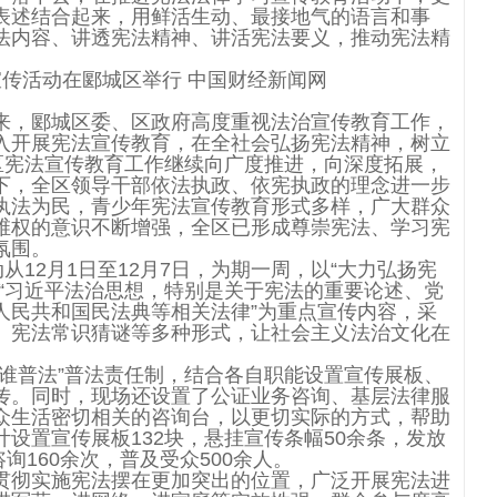
表述结合起来，用鲜活生动、最接地气的语言和事
法内容、讲透宪法精神、讲活宪法要义，推动宪法精
来，郾城区委、区政府高度重视法治宣传教育工作，
入开展宪法宣传教育，在全社会弘扬宪法精神，树立
区宪法宣传教育工作继续向广度推进，向深度拓展，
下，全区领导干部依法执政、依宪执政的理念进一步
执法为民，青少年宪法宣传教育形式多样，广大群众
维权的意识不断增强，全区已形成尊崇宪法、学习宪
氛围。
从12月1日至12月7日，为期一周，以“大力弘扬宪
“习近平法治思想，特别是关于宪法的重要论述、党
人民共和国民法典等相关法律”为重点宣传内容，采
、宪法常识猜谜等多种形式，让社会主义法治文化在
谁普法”普法责任制，结合各自职能设置宣传展板、
传。同时，现场还设置了公证业务咨询、基层法律服
众生活密切相关的咨询台，以更切实际的方式，帮助
设置宣传展板132块，悬挂宣传条幅50余条，发放
询160余次，普及受众500余人。
贯彻实施宪法摆在更加突出的位置，广泛开展宪法进