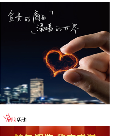
2026-08-07 15:14:22
国内期货收盘多数收涨，乙二醇涨超5%，原油涨超
4%，燃料油、多晶硅等涨超3%，沥青、苯乙烯、焦
炭等涨超2%。碳酸锂、纸浆、淀粉等小幅下跌。
2026-08-07 15:11:11
据国科军工消息，8月4日，国科军工与军工信航举
行“深化战略协同共筑发展新篇”战略合作签约仪式。
双方表示，将以本次战略签约为新起点，高效推进各
项合作落地实施，积极培育军工领域新质生产力，夯
实集团内部协同发展载体，全力落地集团“12348”发
展战略，依托全省“1269”产业布局，聚力做强江西本
土航空航天产业集群，为行业高质量发展注入强劲动
力。
2026-08-07 15:03:20
据猫眼电影微博消息，电影《功夫女足》官宣密钥延
期，延长上映至9月10日，据猫眼专业版数据，电影