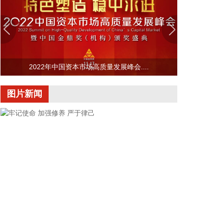
2026年7月11日上映，截至当前累计票房22.29亿
元。
2026-08-07 15:03:12
2026年8月5日，“资本赋能·产融共赢”泉州宇极新材
2022年中国资本市场高质量发展峰会....
料科技有限公司战略融资签约仪式在福建泉州举行。
泉州宇极本轮融资总额超亿元，由福建省工业控股集
图片新闻
团旗下福建省冶控私募基金领投，兴银金融资产投资
有限公司等三家投资机构跟投。
2026-08-07 14:57:37
2026年8月，中国异种移植领域企业成都中科奥格生
物科技有限公司（简称"中科奥格"）宣布完成超2亿元
A3轮融资。本轮融资由中科创星领投，联想创投、牧
原集团、威高血净、华立集团、华方资本、成都科创
投跟投，老股东贝达基金、光合创投持续加注。凯乘
资本担任独家财务顾问。
2026-08-07 14:56:38
牢记使命 加强修养 严于律己