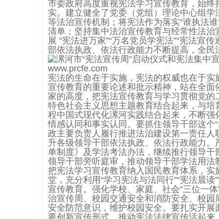
市委政府高度重视宪法学习宣传教育，始终
实。建立健全了党委（党组）理论中心组学
等法治宣传机制；将宪法作为落实“谁执法谁
清单；坚持集中法治宣传教育与经常性法治宣
展 “宪法进万家”“万名党员学宪法”“宪法
部依法执政、依法行政能力不断提高，全民
宪法的生命在于实施，宪法的权威也在于实
宣传教育的重要论述和批示精神，站在全面
家的高度，把宪法宣传教育与学习贯彻党的
特色社会主义思想主题教育结合起来，与培
程中国式现代化漯河实践结合起来，不断强
情感认同和事实认同。要抓住领导干部这个“
政主要负责人履行推进法治建设第一责任人
升各级领导干部依法执政、依法行政能力。
单制度》及学法考法办法，继续推行领导干
领导干部旁听庭审，推动领导干部学法用法制
把宪法学习宣传教育纳入国民教育体系，实
堂，充分利用“学习宪法与法同行”“宪法晨读
宣传教育。强化学校、家庭、社会“三位一体
治宣传周、校园交通安全和消防安全、校园
安全防范意识，维护校园安全。要扎实开展
要创新宣传形式，推动宪法法律宣传活起来