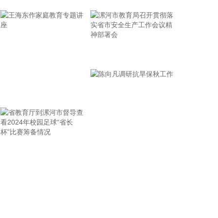
当地时间6日，美国企业家马斯克旗下的太空探索技
术公司SpaceX与特斯拉公司联合宣布，名为Terafab
的大型芯片制造中心将落户得克萨斯州的格赖姆斯
县，项目首期投资额达168亿美元。 据了解，
漯河市教育局召开贯彻落
Terafab项目由SpaceX与特斯拉两家马斯克旗下公司
实省市安全生产工作会议
联合推进，旨在打造全球规模最大的芯片制造设施。
按照规划，工厂将集设计、制造、封装和测试于一
精神部署会
体，以实现马斯克高端芯片内部自主供应的目标，降
王海东作家庭教育专题讲
低对外部供应商的依赖。 公告并未明确Terafab初期
座
阶段的产能目标，仅重申Terafab最终要年产“1太瓦算
力”，1太瓦相当于1000吉瓦。这些算力将被用于特斯
拉自动驾驶系统、“擎天柱”人形机器人及太空数据中
心等场景使用。
省教育厅到漯河市督导查
陈向凡调研抗旱保秋工作
看2024年校园足球“省长
2026-08-07 14:52:12
杯”比赛筹备情况
宇树科技董事长、总经理兼首席技术官王兴兴在网上
路演时表示，经过多年研发创新和技术积累，公司逐
步形成了包括一体化关节集成技术、高紧凑度机器人