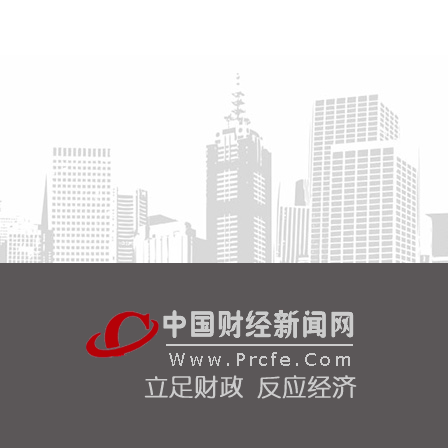
身体集成技术、机器人激光雷达全自研核心技术等多
项已商业化应用的核心技术并已应用于公司的高性能
通用人形机器人、四足机器人等产品。在此基础上，
公司在机器人外界感知能力、环境交互能力，提升机
器人关节自由度、环境适应性和应用场景的通用性等
细分技术领域进行研究布局，形成了一定的技术储备
并持续进行技术更新迭代。
2026-08-07 14:52:11
据北京利尔消息，8月5日，洛阳利尔功能材料有限公
司电熔锆新车间5800kVA脱硅锆电熔炉顺利点火，配
套的吹球室、循环水系统、除尘器、自动配料线、筛
分除铁线及干燥线等全产线设备联动试运行，设备整
体工况平稳可控。熔炉点火后，生产线按既定工艺完
成全流程冶炼加工，顺利产出首批合格脱硅锆成品。
新产线投产后，将有效缓解公司高端脱硅锆产品供应
缺口。
2026-08-07 14:44:11