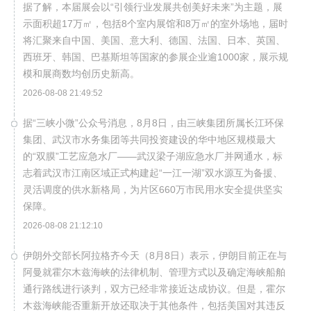
据了解，本届展会以“引领行业发展共创美好未来”为主题，展
示面积超17万㎡，包括8个室内展馆和8万㎡的室外场地，届时
将汇聚来自中国、美国、意大利、德国、法国、日本、英国、
西班牙、韩国、巴基斯坦等国家的参展企业逾1000家，展示规
模和展商数均创历史新高。
2026-08-08 21:49:52
据“三峡小微”公众号消息，8月8日，由三峡集团所属长江环保
集团、武汉市水务集团等共同投资建设的华中地区规模最大
的“双膜”工艺应急水厂——武汉梁子湖应急水厂并网通水，标
志着武汉市江南区域正式构建起“一江一湖”双水源互为备援、
灵活调度的供水新格局，为片区660万市民用水安全提供坚实
保障。
2026-08-08 21:12:10
伊朗外交部长阿拉格齐今天（8月8日）表示，伊朗目前正在与
阿曼就霍尔木兹海峡的法律机制、管理方式以及确定海峡船舶
通行路线进行谈判，双方已经非常接近达成协议。但是，霍尔
木兹海峡能否重新开放还取决于其他条件，包括美国对其违反