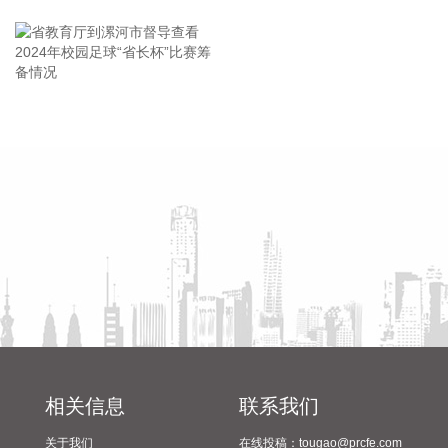
杰瑞股份(002353)8月8日在互动平台表示，公司与中核海洋的
合作正在有序推进中。
2026-08-08 16:22:12
今天13时，台风“白海豚”中心位于距离浙江省温州市东偏南方
省教育厅到漯河市督导查看
陈向凡调研抗旱保秋工作
向约465公里的洋面上，中心附近最大风力14级，45米/秒。虽
2024年校园足球“省长杯”比赛
然离浙江还有一定距离，但“白海豚”外围云系今天上午已经在
筹备情况
江苏南部、安徽东南部、浙江等地激发出对流。 明天，台风登
陆前后，华东降雨进一步增强，江苏南部、安徽东南部、上
海、浙江大部将有大到暴雨，其中上海南部、浙江东部有特大
暴雨，局地日降雨量将达到400毫米甚至500毫米以上，极端性
较强，需注意防范。
2026-08-08 15:54:28
8月8日，记者从上海轮渡获悉，因受今年第13号台风“白海
豚”影响，截至13时58分，上海轮渡已全线停航。
2026-08-08 15:43:12
相关信息
联系我们
8月7日，随着最后一段沥青路面完成摊铺，由中铁五局承建的
关于我们
在线投稿：tougao@prcfe.com