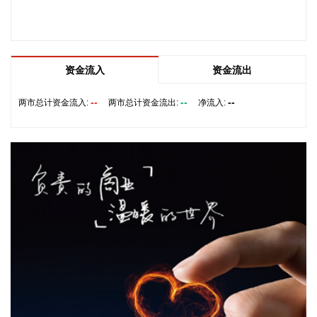
供“爱国者”防空系统拦截导弹。泽连斯基同时表示，仅靠这项
供应无法完全弥补乌克兰目前的拦截导弹短缺。
2026-08-08 19:22:16
资金流入
资金流出
据“星光股份”公众号消息，近日，星光股份成功中标龙星控股
总部泛光工程项目。
--
--
--
两市总计资金流入:
两市总计资金流出:
净流入:
2026-08-08 18:10:12
“金科股份”公众号消息，2026年8月，金科地产集团股份有限
公司（简称“金科股份”）与重庆通用人工智能研究院在重庆正
式签署全方位合作协议。双方将依托通用人工智能前沿技术，
落地不动产全场景智慧解决方案，合力打造重庆“人工智能+不
动产”产业标杆项目。
2026-08-08 17:41:26
当地时间8日凌晨，由共和党控制的美国参议院以50票赞成、
49票反对的投票结果，确认托德·布兰奇担任司法部长。 当地
时间6月8日，美国白宫表示，总统特朗普向美国参议院提交托