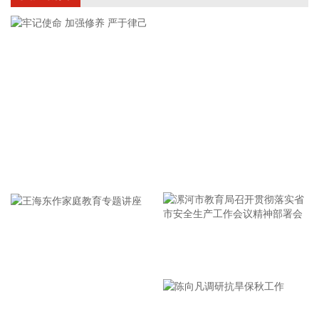
美国国会参议院8日通过一项联邦政府临时拨款法案，以避免
联邦政府在现行预算到期后“停摆”。
2026-08-08 16:35:10
据浙江日报，当前，浙江省防御13号台风“白海豚”到了最关键
的阶段。8日上午，省委、省政府召开全省防御应对13号台
风“白海豚”工作视频调度会。省委书记王浩肯定了全省前一阶
段防御应对工作成效。他强调，与台风“巴威”相比，“白海豚”可
能强度更强、持续时间更长、造成影响更大。要高度警觉、闻
牢记使命 加强修养 严于律己
令而动，把防汛防台工作作为当前的重中之重，始终坚持人民
至上、生命至上，坚持“从最坏处着眼、做到顶格防御、打足提
前量”，立足台风正面登陆、贯穿全省、长时间影响、风雨
潮“三碰头”等极端情况，坚决克服麻痹思想、侥幸心理，把所
有的工作都往前预置、往前赶，确保守住“三条底线”，实现“不
漯河市教育局召开贯彻落实省
死人、少伤人、少损失”的目标，坚决打赢防御台风“白海豚”这
场大仗硬仗。
市安全生产工作会议精神部署
2026-08-08 16:31:27
会
王海东作家庭教育专题讲座