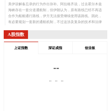
美伊谅解备忘录的行为作出弥补。阿拉格齐说，过去霍尔木兹
海峡存在一套分道通航制，但伊朗认为，原有路线已经不再适
合作为船舶通行路线，伊方无法接受继续使用该路线。因此，
有必要规划一套新的通航机制，不过这涉及复杂的技术和法律
问题。目前双方正在讨论的是一条临时通航路线。在新的正式
通航路线最终确定之前，将首先设立一条临时航道，并以此作
A股指数
为未来正式路线的基础。在这一问题上，伊朗和阿曼两国的军
事部门已根据现有海图展开磋商。待相关谈判完成并形成最终
上证指数
深证成指
创业板
结论后，新的通航路线将得到确定。
2026-08-08 20:03:45
--
8月8日，阿维塔07L正式上市，搭载896线双光路图像级激光
雷达，也是首批搭载华为乾崑智驾ADS 5的车型。阿维塔科技
--
--
--
董事长王辉在发布会上透露，截至8月8日，华为乾崑智驾里程
突破137亿公里，位居全国第一。
2026-08-08 19:58:16
乌克兰方面8日消息称，正在塞尔维亚访问的乌克兰总统泽连
斯基当天表示，美国已与乌克兰达成协议，将每月向乌克兰提