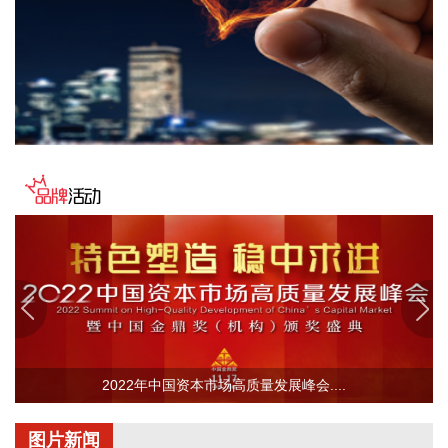
德·布兰奇出任司法部长的提名。特朗普4月2日宣布，帕姆·邦
迪不再担任司法部长，由副部长布兰奇代理。
2026-08-08 16:58:19
据“浦东发布”微信公众号消息，上海市文化旅游局介绍，台
风“白海豚”逼近，上海迪士尼、乐高乐园等多家景点已临时闭
园或调整运营时间。
2026-08-08 16:58:16
据群众新闻，8月5日22时，陕西移动在商洛市镇安县受汛情影
响区域启动5G异网漫游工作，向其他运营商客户提供5G网络
漫游接入服务。该技术用于应急场景，当用户所属运营商网络
中断时，无需换卡换号即可接入其他运营商5G网络，享受免费
通话与上网服务，这是我省首次将该功能用于汛期通信保障实
战。 本次成功开通验证了5G异网漫游跨企业协同保障能力，
以及在真实汛情下的启停流程、业务配置和监控保障等全环节
操作性，有效增强了全省通信网络容灾韧性，为守护人民群众
2022年中国资本市场高质量发展峰会....
生命财产安全和防汛救灾指挥畅通筑牢通信“生命线”。
2026-08-08 16:46:16
图片新闻