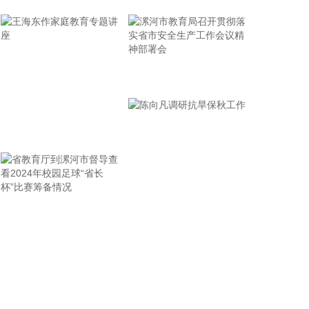
2026-08-08 16:46:16
美国国会参议院8日通过一项联邦政府临时拨款法
案，以避免联邦政府在现行预算到期后“停摆”。
2026-08-08 16:35:10
漯河市教育局召开贯彻落
实省市安全生产工作会议
据浙江日报，当前，浙江省防御13号台风“白海豚”到
了最关键的阶段。8日上午，省委、省政府召开全省
精神部署会
防御应对13号台风“白海豚”工作视频调度会。省委书
王海东作家庭教育专题讲
记王浩肯定了全省前一阶段防御应对工作成效。他强
座
调，与台风“巴威”相比，“白海豚”可能强度更强、持
续时间更长、造成影响更大。要高度警觉、闻令而
动，把防汛防台工作作为当前的重中之重，始终坚持
人民至上、生命至上，坚持“从最坏处着眼、做到顶格
省教育厅到漯河市督导查
陈向凡调研抗旱保秋工作
防御、打足提前量”，立足台风正面登陆、贯穿全省、
看2024年校园足球“省长
长时间影响、风雨潮“三碰头”等极端情况，坚决克服
杯”比赛筹备情况
麻痹思想、侥幸心理，把所有的工作都往前预置、往
前赶，确保守住“三条底线”，实现“不死人、少伤人、
少损失”的目标，坚决打赢防御台风“白海豚”这场大仗