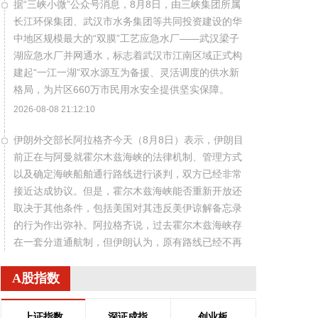
据“三峡小微”公众号消息，8月8日，由三峡集团所属
长江环保集团、武汉市水务集团等共同投资建设的华
中地区规模最大的“双膜”工艺应急水厂——武汉梁子
湖应急水厂并网通水，标志着武汉市江南区域正式构
建起“一江一湖”双水源互为备援、灵活调度的供水新
格局，为片区660万市民用水安全提供坚实保障。
2026-08-08 21:12:10
伊朗外交部长阿拉格齐今天（8月8日）表示，伊朗目
前正在与阿曼就霍尔木兹海峡的法律机制、管理方式
以及确定海峡船舶通行路线进行谈判，双方已经非常
接近达成协议。但是，霍尔木兹海峡能否重新开放还
取决于其他条件，包括美国对其违反美伊谅解备忘录
的行为作出弥补。阿拉格齐说，过去霍尔木兹海峡存
在一套分道通航制，但伊朗认为，原有路线已经不再
适合作为船舶通行路线，伊方无法接受继续使用该路
线。因此，有必要规划一套新的通航机制，不过这涉
A股指数
及复杂的技术和法律问题。目前双方正在讨论的是一
条临时通航路线。在新的正式通航路线最终确定之
上证指数
深证成指
创业板