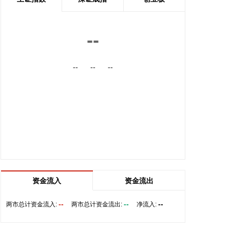
前，将首先设立一条临时航道，并以此作为未来正式
路线的基础。在这一问题上，伊朗和阿曼两国的军事
部门已根据现有海图展开磋商。待相关谈判完成并形
--
成最终结论后，新的通航路线将得到确定。
2026-08-08 20:03:45
--
--
--
8月8日，阿维塔07L正式上市，搭载896线双光路图
像级激光雷达，也是首批搭载华为乾崑智驾ADS 5的
车型。阿维塔科技董事长王辉在发布会上透露，截至
8月8日，华为乾崑智驾里程突破137亿公里，位居全
国第一。
2026-08-08 19:58:16
乌克兰方面8日消息称，正在塞尔维亚访问的乌克兰
总统泽连斯基当天表示，美国已与乌克兰达成协议，
资金流入
资金流出
将每月向乌克兰提供“爱国者”防空系统拦截导弹。泽
连斯基同时表示，仅靠这项供应无法完全弥补乌克兰
--
--
--
两市总计资金流入:
两市总计资金流出:
净流入:
目前的拦截导弹短缺。
2026-08-08 19:22:16