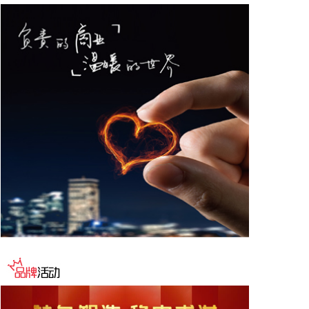
据“星光股份”公众号消息，近日，星光股份成功中标
龙星控股总部泛光工程项目。
2026-08-08 18:10:12
“金科股份”公众号消息，2026年8月，金科地产集团
股份有限公司（简称“金科股份”）与重庆通用人工智
能研究院在重庆正式签署全方位合作协议。双方将依
托通用人工智能前沿技术，落地不动产全场景智慧解
决方案，合力打造重庆“人工智能+不动产”产业标杆项
目。
2026-08-08 17:41:26
当地时间8日凌晨，由共和党控制的美国参议院以50
票赞成、49票反对的投票结果，确认托德·布兰奇担
任司法部长。 当地时间6月8日，美国白宫表示，总
统特朗普向美国参议院提交托德·布兰奇出任司法部长
的提名。特朗普4月2日宣布，帕姆·邦迪不再担任司