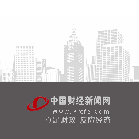
硬仗。
2026-08-08 16:31:27
杰瑞股份(002353)8月8日在互动平台表示，公司与中
核海洋的合作正在有序推进中。
2026-08-08 16:22:12
今天13时，台风“白海豚”中心位于距离浙江省温州市
东偏南方向约465公里的洋面上，中心附近最大风力
14级，45米/秒。虽然离浙江还有一定距离，但“白海
豚”外围云系今天上午已经在江苏南部、安徽东南部、
浙江等地激发出对流。 明天，台风登陆前后，华东降
雨进一步增强，江苏南部、安徽东南部、上海、浙江
大部将有大到暴雨，其中上海南部、浙江东部有特大
暴雨，局地日降雨量将达到400毫米甚至500毫米以
上，极端性较强，需注意防范。
2026-08-08 15:54:28
8月8日，记者从上海轮渡获悉，因受今年第13号台