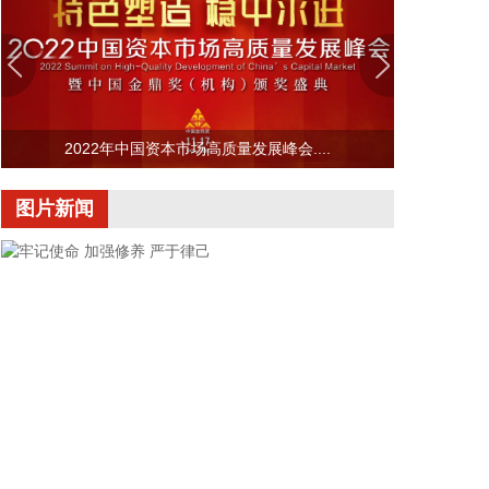
法部长，由副部长布兰奇代理。
2026-08-08 16:58:19
据“浦东发布”微信公众号消息，上海市文化旅游局介
绍，台风“白海豚”逼近，上海迪士尼、乐高乐园等多
家景点已临时闭园或调整运营时间。
2022年中国资本市场高质量发展峰会....
2026-08-08 16:58:16
图片新闻
据群众新闻，8月5日22时，陕西移动在商洛市镇安县
受汛情影响区域启动5G异网漫游工作，向其他运营商
客户提供5G网络漫游接入服务。该技术用于应急场
景，当用户所属运营商网络中断时，无需换卡换号即
可接入其他运营商5G网络，享受免费通话与上网服
务，这是我省首次将该功能用于汛期通信保障实战。
本次成功开通验证了5G异网漫游跨企业协同保障能
力，以及在真实汛情下的启停流程、业务配置和监控
保障等全环节操作性，有效增强了全省通信网络容灾
韧性，为守护人民群众生命财产安全和防汛救灾指挥
畅通筑牢通信“生命线”。
牢记使命 加强修养 严于律己