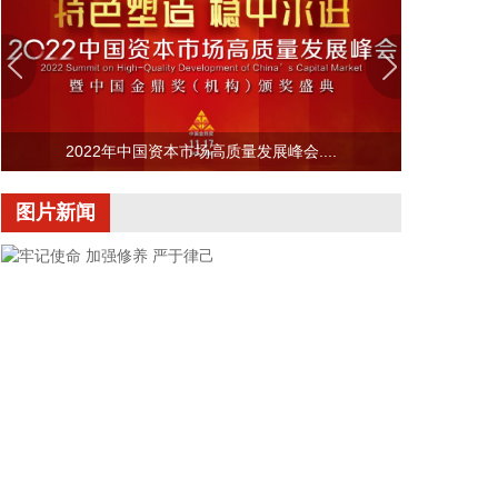
畅通筑牢通信“生命线”。
2026-08-08 16:46:16
美国国会参议院8日通过一项联邦政府临时拨款法
案，以避免联邦政府在现行预算到期后“停摆”。
2026-08-08 16:35:10
2022年中国资本市场高质量发展峰会....
据浙江日报，当前，浙江省防御13号台风“白海豚”到
图片新闻
了最关键的阶段。8日上午，省委、省政府召开全省
防御应对13号台风“白海豚”工作视频调度会。省委书
记王浩肯定了全省前一阶段防御应对工作成效。他强
调，与台风“巴威”相比，“白海豚”可能强度更强、持
续时间更长、造成影响更大。要高度警觉、闻令而
动，把防汛防台工作作为当前的重中之重，始终坚持
人民至上、生命至上，坚持“从最坏处着眼、做到顶格
防御、打足提前量”，立足台风正面登陆、贯穿全省、
长时间影响、风雨潮“三碰头”等极端情况，坚决克服
麻痹思想、侥幸心理，把所有的工作都往前预置、往
前赶，确保守住“三条底线”，实现“不死人、少伤人、
牢记使命 加强修养 严于律己