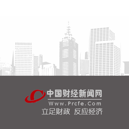
8月8日，记者从上海轮渡获悉，因受今年第13号台
风“白海豚”影响，截至13时58分，上海轮渡已全线停
航。
2026-08-08 15:43:12
8月7日，随着最后一段沥青路面完成摊铺，由中铁五
局承建的京昆高速广（元）绵（阳）段扩容工程主线
路面63.879公里顺利贯通，标志着该段主线路面贯通
过半。广绵高速扩容项目全长约124公里，是国家“十
纵十横”综合运输大通道首都放射线G5京昆高速的关
键段落，也是四川省北上出川的核心通道。
2026-08-08 15:32:28
阳光电源(300274)8月8日在互动平台表示，公司目前
初步判断，FCC政策主要限制新产品认证，不影响已
获认证产品的销售，公司目前在美销售的光伏逆变
器、储能系统不受影响。
2026-08-08 15:14:28