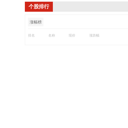
个股排行
涨幅榜
排名
名称
现价
涨跌幅