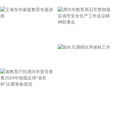
少损失”的目标，坚决打赢防御台风“白海豚”这场大仗
硬仗。
2026-08-08 16:31:27
杰瑞股份(002353)8月8日在互动平台表示，公司与中
漯河市教育局召开贯彻落
核海洋的合作正在有序推进中。
实省市安全生产工作会议
2026-08-08 16:22:12
精神部署会
今天13时，台风“白海豚”中心位于距离浙江省温州市
王海东作家庭教育专题讲
东偏南方向约465公里的洋面上，中心附近最大风力
座
14级，45米/秒。虽然离浙江还有一定距离，但“白海
豚”外围云系今天上午已经在江苏南部、安徽东南部、
浙江等地激发出对流。 明天，台风登陆前后，华东降
雨进一步增强，江苏南部、安徽东南部、上海、浙江
省教育厅到漯河市督导查
陈向凡调研抗旱保秋工作
大部将有大到暴雨，其中上海南部、浙江东部有特大
看2024年校园足球“省长
暴雨，局地日降雨量将达到400毫米甚至500毫米以
杯”比赛筹备情况
上，极端性较强，需注意防范。
2026-08-08 15:54:28