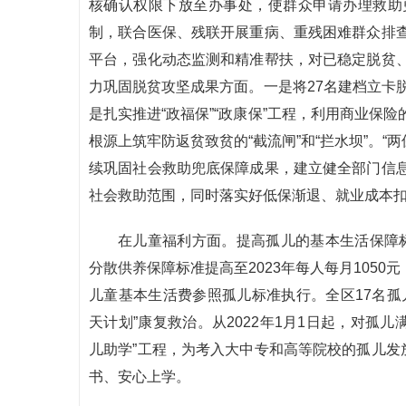
核确认权限下放至办事处，使群众申请办理救助
制，联合医保、残联开展重病、重残困难群众排
平台，强化动态监测和精准帮扶，对已稳定脱贫
力巩固脱贫攻坚成果方面。一是将27名建档立卡脱
是扎实推进“政福保”“政康保”工程，利用商业保
根源上筑牢防返贫致贫的“截流闸”和“拦水坝”。“
续巩固社会救助兜底保障成果，建立健全部门信
社会救助范围，同时落实好低保渐退、就业成本
在儿童福利方面。提高孤儿的基本生活保障标准
分散供养保障标准提高至2023年每人每月1050
儿童基本生活费参照孤儿标准执行。全区17名孤
天计划”康复救治。从2022年1月1日起，对孤儿
儿助学”工程，为考入大中专和高等院校的孤儿发
书、安心上学。