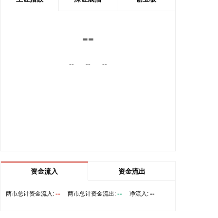
2026-08-08 19:22:16
据“星光股份”公众号消息，近日，星光股份成功中标
--
龙星控股总部泛光工程项目。
2026-08-08 18:10:12
--
--
--
“金科股份”公众号消息，2026年8月，金科地产集团
股份有限公司（简称“金科股份”）与重庆通用人工智
能研究院在重庆正式签署全方位合作协议。双方将依
托通用人工智能前沿技术，落地不动产全场景智慧解
决方案，合力打造重庆“人工智能+不动产”产业标杆项
目。
2026-08-08 17:41:26
当地时间8日凌晨，由共和党控制的美国参议院以50
资金流入
资金流出
票赞成、49票反对的投票结果，确认托德·布兰奇担
任司法部长。 当地时间6月8日，美国白宫表示，总
--
--
--
两市总计资金流入:
两市总计资金流出:
净流入:
统特朗普向美国参议院提交托德·布兰奇出任司法部长
的提名。特朗普4月2日宣布，帕姆·邦迪不再担任司