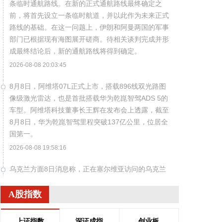
条临时通航路线。在新的正式通航路线最终确定之
前，将首先设立一条临时航道，并以此作为未来正式
路线的基础。在这一问题上，伊朗和阿曼两国的军事
部门已根据现有海图展开磋商。待相关谈判完成并形
成最终结论后，新的通航路线将得到确定。
2026-08-08 20:03:45
8月8日，阿维塔07L正式上市，搭载896线双光路图
像级激光雷达，也是首批搭载华为乾崑智驾ADS 5的
车型。阿维塔科技董事长王辉在发布会上透露，截至
8月8日，华为乾崑智驾里程突破137亿公里，位居全
国第一。
2026-08-08 19:58:16
乌克兰方面8日消息称，正在塞尔维亚访问的乌克兰
总统泽连斯基当天表示，美国已与乌克兰达成协议，
将每月向乌克兰提供“爱国者”防空系统拦截导弹。泽
A股指数
连斯基同时表示，仅靠这项供应无法完全弥补乌克兰
目前的拦截导弹短缺。
上证指数
深证成指
创业板