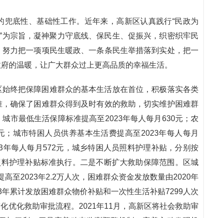
的兜底性、基础性工作。近年来，高新区认真践行“民政为
众”为宗旨，凝神聚力守底线、保民生、促振兴，织密织牢民
，努力把一项项民生暖政、一条条民生举措落到实处，把一
政府的温暖，让广大群众过上更高品质的幸福生活。
区始终把保障困难群众的基本生活放在首位，积极落实各类
准，确保了困难群众得到及时有效的救助，切实维护困难群
市最低生活保障标准提高至2023年每人每月630元；农
0元；城市特困人员供养基本生活费提高至2023年每人每月
23年每人每月572元，城乡特困人员照料护理补贴，分别按
员照料护理补贴标准执行。二是不断扩大救助保障范围。区城
提高至2023年2.2万人次，困难群众资金发放数量由2020年
2023年累计发放困难群众物价补贴和一次性生活补贴7299人次
化优化救助审批流程。2021年11月，高新区将社会救助审