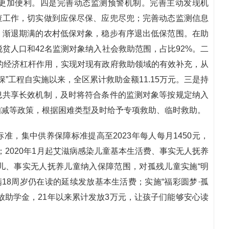
更加便利。四是完善动态监测预警机制。完善主动发现机
查工作，切实做到应保尽保、应兜尽兜；完善动态监测信息
、渐退期满的农村低保对象，稳步有序退出低保范围。在助
贫人口和42名监测对象纳入社会救助范围，占比92%。二
险的经济杠杆作用，实现对现有政府救助领域的有效补充，从
两保”工程自实施以来，全区累计救助金额11.15万元。三是持
息共享长效机制，及时将符合条件的监测对象等按规定纳入
扣减等政策，根据困难类型及时给予专项救助、临时救助。
，集中供养保障标准提高至2023年每人每月1450元，
元；2020年1月起艾滋病感染儿童基本生活费、事实无人抚养
儿、事实无人抚养儿童纳入保障范围，对孤残儿童实施“明
满18周岁仍在读的延续发放基本生活费；实施“福彩圆梦·孤
放助学金，21年以来累计发放3万元，让孩子们能够安心读