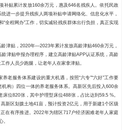
两项补贴累计发放160余万元，惠及646名残疾人。依托民政
系统进一步提升残疾人两项补贴申请网络化、信息化水平，
和“全程网办”工作，切实减轻残疾群体出行负担，真正实现
津贴，2020年—2023年累计发放高龄津贴460余万元，
高龄津贴申报办理程序，建立高龄津贴APP认证系统，高龄
让工作人员少跑腿，让老年人在家拿津贴。
养老服务体系建设的重大机遇，按照“六专”“六好”工作要
机构）四位一体的养老服务体系。高新区先后投入600余
位820张，其中护理型床位488张，占比达到59.5 %。
高新区划拨土地41亩，预计投资2亿元，用于新建1个区级
在有序推进。2022年为辖区717户经济困难老年人家庭
心。