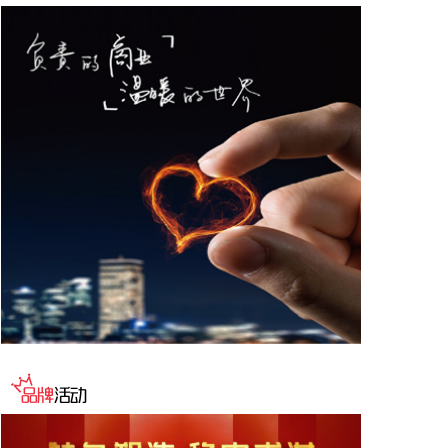
法部长，由副部长布兰奇代理。
2026-08-08 16:58:19
据“浦东发布”微信公众号消息，上海市文化旅游局介
绍，台风“白海豚”逼近，上海迪士尼、乐高乐园等多
家景点已临时闭园或调整运营时间。
2026-08-08 16:58:16
据群众新闻，8月5日22时，陕西移动在商洛市镇安县
受汛情影响区域启动5G异网漫游工作，向其他运营商
客户提供5G网络漫游接入服务。该技术用于应急场
景，当用户所属运营商网络中断时，无需换卡换号即
可接入其他运营商5G网络，享受免费通话与上网服
务，这是我省首次将该功能用于汛期通信保障实战。
本次成功开通验证了5G异网漫游跨企业协同保障能
力，以及在真实汛情下的启停流程、业务配置和监控
保障等全环节操作性，有效增强了全省通信网络容灾
韧性，为守护人民群众生命财产安全和防汛救灾指挥