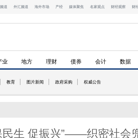
频道
外汇频道
海外市场
产经
媒体聚焦
名家观点
财经观察
财
产业
地方
理财
债券
会计
数据
教育
图片新闻
政府采购
权威公告
保民生 促振兴”——织密社