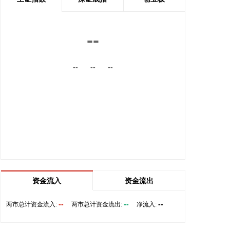
舶抢卸原油29.1万吨、电煤110.2万吨、各类成品油
19.6万吨，为区域经济平稳运转、群众夏季安心用电
提供了坚实有力的保障。 同时，截至8月7日8时，浙
--
江全省162条客渡运航线已全部停航，193个水上工
程项目已全部停工，474艘施工船舶全部进入安全避
--
--
--
风水域。自进入Ⅳ级防台应急响应以来，浙江海事部
门已累计发布预警信息8.6万条，点验船舶2.4万艘
次，部署15艘大马力拖轮应急待命，确保快速处置各
类突发事件。
2026-08-07 09:42:37
CPO概念盘初拉升，截至发稿，景旺电子、依顿电子
等涨停，光迅科技、杰普特、东山精密等纷纷上涨。
2026-08-07 09:38:58
资金流入
资金流出
能源金属板块盘初走强，截至发稿，寒锐钴业、腾远
钴业涨超10%，华友钴业、融捷股份、永杉锂业等跟
--
--
--
两市总计资金流入:
两市总计资金流出:
净流入:
涨。
2026-08-07 09:38:26