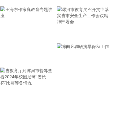
燃油等涨超2%，甲醇、焦煤等涨超1%；铂、沪镍、
沪银等跌超1%。
2026-08-07 09:06:24
企查查APP显示，近日，北京信弘昇股权投资中心
漯河市教育局召开贯彻落
（有限合伙）成立，经营范围包含以私募基金从事股
实省市安全生产工作会议
权投资、投资管理、资产管理等活动。企查查股权穿
透显示，该企业由中国信达（01359.HK）等共同出
精神部署会
资。
王海东作家庭教育专题讲
2026-08-07 09:06:14
座
中研股份(688716)8月7日早间公告，公司代财务总监
杨丽萍、股东王秀云及其一致行动人刘国梁原拟合计
减持公司不超1.12%股份。截至目前，上述人员未实
省教育厅到漯河市督导查
陈向凡调研抗旱保秋工作
施减持，基于对公司长期发展前景及内在价值的充分
看2024年校园足球“省长
认可，结合自身资金需求安排，其决定提前终止此次
杯”比赛筹备情况
减持股份计划。
2026-08-07 09:02:16