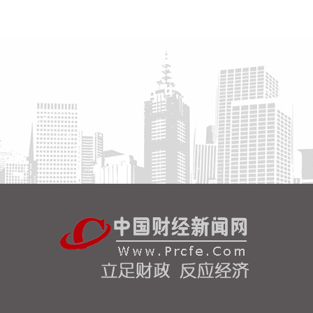
富时中国A50指数期货盘初微涨0.01%。
2026-08-07 09:02:10
深交所公告，根据有关规定，港股通标的证券名单调
入晶合集成（02249.HK）并自2026年8月7日起生
效。
2026-08-07 08:45:13
记者今天（7日）从工业和信息化部了解到，今年上
半年，中小企业经济运行总体平稳，主要指标保持较
快增长，企业效益持续改善。 今年上半年，规模以上
工业中小企业增加值同比增长5.8%，营业收入同比增
长7.7%，为2023年以来同期最高水平，利润总额同
比增长16.9%，为2022年以来同期最高水平，生产经
营稳步向好，盈利能力持续增强。 分行业看，31个
制造业大类行业中18个行业规模以上中小企业利润总
额保持增长，计算机及通信电子设备、有色金属冶炼
和压延加工业、化学原料和化学制品制造业增速较
快，上游及高技术行业利润高速增长，拉动作用明