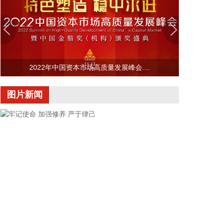
2026-08-07 09:25:18
恒指低开0.01%，恒生科技指数涨0.26%。
2026-08-07 09:25:18
8月7日，人民币对美元中间价调贬9个基点，报
2022年中国资本市场高质量发展峰会....
6.7904，上一交易日中间价6.7895。
2026-08-07 09:18:22
图片新闻
据广钢气体消息，8月6日，广钢气体与韩国头部工业
气体服务商AirFirst正式签署实质性长期战略合作协
议。双方将建立常态化技术共创与市场联动机制，围
绕广钢气体自研的“Super-N”超高纯制氮解决方案开
展联合迭代与场景优化，针对韩国先进半导体制程标
准持续打磨定制化供气体系，推动技术方案在海外高
端产线完成验证与规模化交付。
2026-08-07 09:10:13
国内期货早盘开盘多数上涨，原油涨近4%，沥青、
牢记使命 加强修养 严于律己