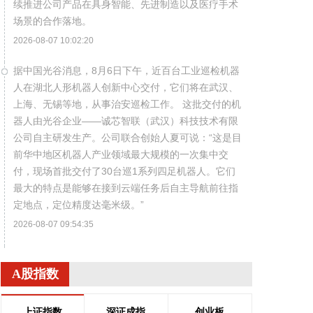
续推进公司产品在具身智能、先进制造以及医疗手术
场景的合作落地。
2026-08-07 10:02:20
据中国光谷消息，8月6日下午，近百台工业巡检机器
人在湖北人形机器人创新中心交付，它们将在武汉、
上海、无锡等地，从事治安巡检工作。 这批交付的机
器人由光谷企业——诚芯智联（武汉）科技技术有限
公司自主研发生产。公司联合创始人夏可说：“这是目
前华中地区机器人产业领域最大规模的一次集中交
付，现场首批交付了30台巡1系列四足机器人。它们
最大的特点是能够在接到云端任务后自主导航前往指
定地点，定位精度达毫米级。”
2026-08-07 09:54:35
根据今年第13号台风“白海豚”的动态和发展趋势，浙
江海事局已于8月7日8时启动沿海Ⅱ级防台应急响应。
A股指数
浙江海事部门提前开展台风路径和海上通航环境综合
研判，截至8月7日8时，海事部门已累计保障辖区船
上证指数
深证成指
创业板