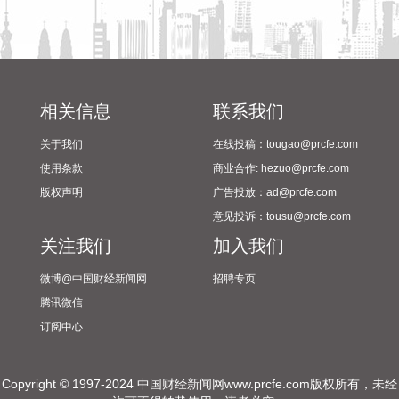
2026-08-07 21:32:25
据中国工程机械工业协会对挖掘机主要制造企业统计，2026年
7月销售各类挖掘机19521台，同比增长13.9%。其中：国内销
量7608台（含电动挖掘机41台），同比增长4.13%；出口
相关信息
联系我们
11913台（含电动挖掘机62台），同比增长21.2%。 2026年1
关于我们
在线投稿：tougao@prcfe.com
—7月，共销售挖掘机171841台，同比增长24.8%。其中：国
内销量86633台（含电动挖掘机227台），同比增长18.8%；出
使用条款
商业合作: hezuo@prcfe.com
口85208台（含电动挖掘机197台），同比增长31.7%。
版权声明
广告投放：ad@prcfe.com
2026-08-07 21:24:15
意见投诉：tousu@prcfe.com
关注我们
加入我们
孚日股份8月7日在互动平台表示，公司VC装置暂无检修计划。
2026-08-07 21:24:13
微博@中国财经新闻网
招聘专页
腾讯微信
四川双马(000935)8月7日公告，公司拟以不低于5000万元
订阅中心
（含）且不超过1亿元（含）通过集中竞价交易方式回购股
份，本次回购股份将用于维护公司价值及股东权益所必需。回
购价格不超过36元/股（含）。
Copyright © 1997-2024 中国财经新闻网www.prcfe.com版权所有，未经