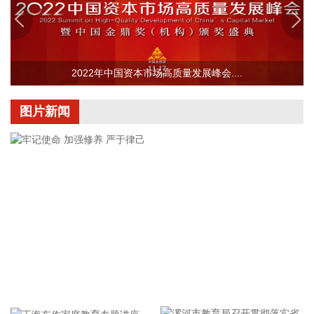
市政电网进行供电。目前工厂已经进入全面联机调试工作，预
计调试周期为6—9个月。固液混合电池量产线尚未正式下线，
项目的最新动态以公司公开披露的信息为准。
2026-08-07 22:04:03
2022年中国资本市场高质量发展峰会....
据青岛港公众号消息，8月7日，山东港口青岛港与青岛科技大
学在山港大厦签署战略合作协议。根据协议，双方将充分发挥
图片新闻
各自优势，强化资源共享、优势互补，加快培育新质生产力，
着力打造一批可复制、可推广的示范应用场景，为智慧绿色港
口建设注入强劲动能。
2026-08-07 21:39:20
上海市气象台介绍，台风“白海豚”强度强，环流尺度大，七级
风圈半径超过400公里，北侧结构密实，云雨带发展旺盛，对
上海市的影响呈现“风长雨强”的特点。 台风“白海豚”登陆后深
入内陆的走向还存在较大不确定性，受到东西两环副热带高压
的影响，后期如果台风残涡在上海西侧回旋少动，对上海的影
牢记使命 加强修养 严于律己
响可能会长达4天，过程风雨影响都会比较大。 台风登陆并深
入内陆后，低空风切变较大，容易出现龙卷风，所以10日左