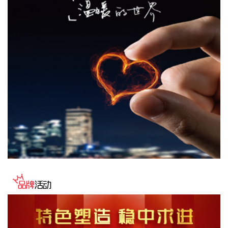
8月7日下午，国家防总副总指挥、水利部部长李国英主持专题
会商，视频连线水利部长江、黄河、淮河、海河、珠江、松
辽、太湖等流域管理机构，分析研判今年第13号台风“白海
豚”发展态势及影响，系统安排部署台风暴雨洪水防御工作。
李国英要求，全力以赴做好六个方面重点工作。一要强化监测
预报预警。二要突出抓好山洪灾害防御。三要确保水利工程安
全度汛。四要强化流域水工程统一联合调度。五要统筹做好城
市外洪内涝防御。六要确保重要基础设施安全。
2026-08-07 22:14:22
美股存储股走低，美光科技跌超2%，SK海力士跌超5%，闪迪
跌超3%，西部数据跌超5%，希捷科技跌超9%。
2026-08-07 22:06:20
冠盛股份7月投资者关系活动记录表披露，冠盛东驰电池工厂
于4月开始调试工作，为提升工厂调试进度，国网温州供电公
司提前搭建10千伏临时线路协助公司推进设备调试进度。6月
25日，供电公司已顺利完成110千伏变电站的建设并顺利引入