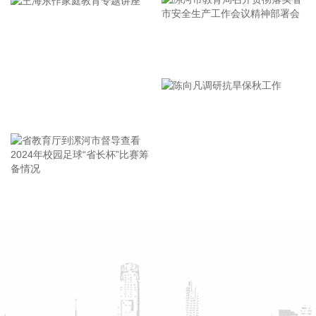
右“白海豚”登陆后要警惕龙卷风的可能性，气象部门也将密切
监测，做好研判和预警。
2026-08-07 21:39:19
漯河市教育局召开贯彻落实省
北京市住房和城乡建设委员会、北京市规划和自然资源委员
市安全生产工作会议精神部署
会、北京住房公积金管理中心7日晚联合印发《关于进一步优
会
化调整本市房地产政策的通知》。通知提出，适度提高住房公
王海东作家庭教育专题讲座
积金最高贷款额度。购房家庭中1人为公积金缴存人的，购买
首套住房公积金贷款最高贷款额度为120万元，二套住房公积
金贷款最高额度为100万元；夫妻双方均为缴存人的，购买首
套住房公积金贷款最高贷款额度为240万元，二套住房公积金
贷款最高额度为200万元。符合以下条件的，最高贷款额度可
省教育厅到漯河市督导查看
陈向凡调研抗旱保秋工作
进一步上浮： 1.城六区户籍居民家庭，在城六区外购买首套住
2024年校园足球“省长杯”比赛
房的，最高可上浮20万元； 2.购买住房符合本市建筑绿色发展
筹备情况
支持政策的，最高可上浮40万元； 3.本市户籍二孩及以上多子
女家庭购买住房的，可上浮40万元。 同时符合多项条件的，最
高贷款额度可叠加上浮，购房家庭中1人为公积金缴存人的，
最高上浮60万元；夫妻双方均为缴存人的，最高上浮100万
元。实际贷款额度依据购房家庭还款能力确定。