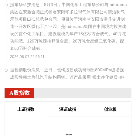
据东华科技消息，8月3日，中国化学工程东华公司与Indorama
集团在安徽合肥正式签署安阳印多拉玛气体有限公司清洁制气
示范项目EPC总承包合同。项目位于河南省安阳市滑县先进制
造业开发区煤化工产业园，是Indorama集团在中国境内投资建
设的首个化工项目。建设规模为年产16亿标方合成气、40万吨
功能肥、120万吨缓控释复合肥、20万吨食品级二氧化碳、配
套60万吨合成氨。
2026-08-07 22:56:11
据包钢股份消息，近日，包钢股份成功研制出800MPa级增强
成形性稀土热轧汽车结构用钢。该产品采用“稀土净化钢质+纳
米析出强化”复合技术，兼具高强度、高塑性与优异的扩孔性
能，可适用于商用车高承载、复杂变形的汽车结构件。产品已
A股指数
通过某知名商用车配套厂的试模及批量应用验证。
2026-08-07 22:38:11
上证指数
深证成指
创业板
南大光电(300346)在互动平台表示，公司三甲基铟年产能共计
5吨，其中可用于磷化铟生产的高纯三甲基铟产能根据市场情
--
况进行上调，目前约为2吨/年。公司积极关注市场，加快业务