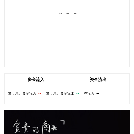
向高端化合物方向优化整合。
--
--
--
2026-08-07 22:26:18
据海南日报，8月7日，海南省政府与跨境电商企业座谈会在海
口举行，以政企面对面的形式听取跨境电商平台企业和服务机
构意见建议，共促海南跨境电商高质量发展。省长刘小明主持
会议。 京东集团、抖音集团、WB中国商家服务中心、蚂蚁集
团、菜鸟集团、海南跨境电商公共服务中心等跨境电商平台企
业和服务机构代表，以及中国跨境电商50人论坛、中国国际电
子商务中心的专家，围绕完善智慧物流体系与航线网络、构建
跨境电商生态体系、拓展跨境电商新业态、建立长效流量机
资金流入
资金流出
制、加强品牌宣传推广等提出意见建议。 刘小明表示，希望政
企同心合力，构建亲清政商关系，搭建常态化政企沟通机制，
--
--
--
两市总计资金流入:
两市总计资金流出:
净流入:
以政府的精准施策、企业的灵活创新，共建海南跨境电商出海
产业基地、自贸港跨境电商一站式服务平台，推动政策红利和
市场活力深度耦合，使海南在全球跨境电商版图中占据独特地
位。
2026-08-07 22:18:12