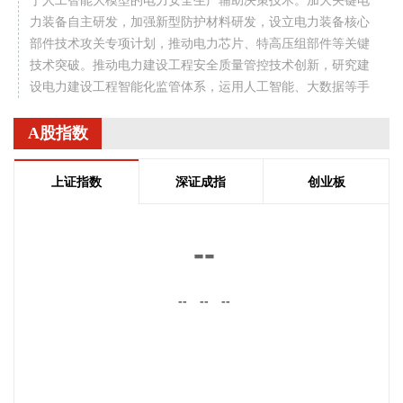
于人工智能大模型的电力安全生产辅助决策技术。加大关键电
力装备自主研发，加强新型防护材料研发，设立电力装备核心
部件技术攻关专项计划，推动电力芯片、特高压组部件等关键
技术突破。推动电力建设工程安全质量管控技术创新，研究建
设电力建设工程智能化监管体系，运用人工智能、大数据等手
段加强重点电力工程非现场监管和质量监督工作。
A股指数
2026-08-07 11:36:33
今日早盘三大指数震荡上行。截至午间收盘，沪指涨0.49%，
上证指数
深证成指
创业板
深证成指涨1.31%，创业板指涨1.75%。盘面上，CRO概念走
强，百花医药4连板；PCB概念掀涨停潮，景旺电子、红板科
技等多股涨停；稀土永磁概念活跃，中国稀土等涨停。另外，
--
CPO概念、小金属、元件、电子化学品等板块涨幅居前；数字
货币概念、粮食概念、房地产、煤炭、游戏等板块跌幅居前。
--
--
--
全市场约3000只个股下跌，半日成交额超1.6万亿元。
2026-08-07 11:36:14
国家能源局印发《电力安全生产“十五五”行动计划》，到2030
年，电力安全治理体系和治理能力现代化建设取得明显进展，