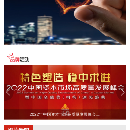
(300587)等共同持股。
2026-08-07 10:55:32
海关总署公布数据显示，中国7月出口（以美元计价）同比增
23.9%，进口同比增27.5%，贸易顺差1125亿美元。
2026-08-07 10:51:14
据网宿科技消息，近日，网宿科技与趋境科技宣布达成深度战
略合作。双方将面向企业级AI推理市场，整合技术与资源优
势，共同打造高性价比、高品质、高可靠的AI Token生产体
系，助力AI应用向更多行业、更深场景规模化落地。
2026-08-07 10:48:11
海关总署今天公布统计数据显示，今年前7个月：我国民营企
业进出口17.16万亿元，同比增长了17.2%，占我国进出口总值
的56.9%，继续保持第一大外贸主体地位。同期，外商投资企
业进出口8.78万亿元，增长了17.6%；国有企业进出口4.14万
2022年中国资本市场高质量发展峰会....
亿元，增长了17.3%。
2026-08-07 10:45:16