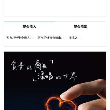
电力安全生产责任全面落实，电力安全风险分级管控和隐患排
查治理双重预防机制有效运转，重大灾害防范和应急处置能力
显著增强，电力建设施工作业风险有效管控，以科技为核心的
本质安全建设全面推进，推动实现从“要我安全”向“我要安全”转
变，电力安全生产形势持续稳定。
资金流入
资金流出
2026-08-07 11:32:14
--
--
--
两市总计资金流入:
两市总计资金流出:
净流入:
据扬子江船业7日消息，扬子江船业近日发布2026年上半年度
财务报告，公司营业收入及盈利能力均创历史新高。得益于集
团造船核心业务的强劲增长，报告期内实现营业收入175亿
元，同比增长36.2%，其中核心造船业务占总营收比重约
94%；毛利润达63亿元，同比增长42.8%；实现净利润54亿
元，同比增长28.4%。
2026-08-07 11:05:27
企查查APP显示，近日，杭州天铁智算科技有限公司成立，经
营范围包含人工智能硬件销售；基于云平台的业务外包服务；
人工智能基础资源与技术平台；集成电路芯片设计及服务；集
成电路销售等。企查查股权穿透显示，该公司由天铁科技