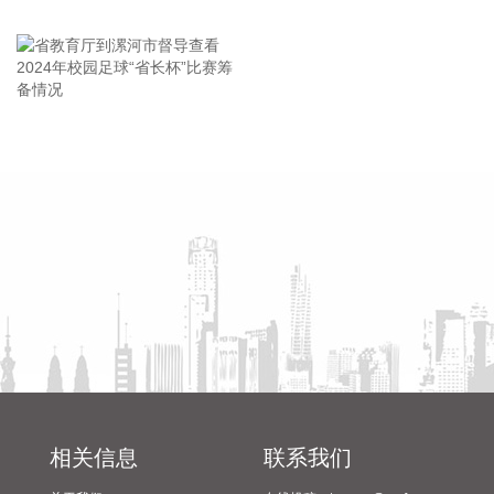
2026-08-07 10:38:16
王海东作家庭教育专题讲座
海关总署今天公布统计数据显示，今年前7个月，我国出口机
电产品11.12万亿元，增长21.2%，占我国整体出口的63.8%，
比去年同期提升了3.8个百分点。其中：电动汽车、锂电池、风
力发电机组等绿色低碳产品分别增长71.2%，35.8%，
省教育厅到漯河市督导查看
陈向凡调研抗旱保秋工作
34.8%。3D打印机、工业机器人、船舶分别出口112亿元、
2024年校园足球“省长杯”比赛
73.4亿元、2681.4亿元，分别增长1.1倍、13.2%、32.7%。
筹备情况
2026-08-07 10:38:13
海关总署今天公布统计数据显示，今年前7个月，我国货物贸
易进出口总值30.13万亿元，同比增长了17.3%，延续良好的增
长态势。其中，出口17.44万亿元，增长14%；进口12.69万亿
元，增长22%。
2026-08-07 10:34:36
据中电鑫龙消息，近日，中电鑫龙签订淮安涟水国际机场航站
区改扩建工程项目合同。此次合作，公司将为新建T2航站楼提
相关信息
联系我们
供高品质的智能型低压配电成套设备。