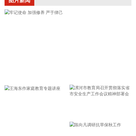
图片新闻
为筑牢食品安全防线，有力打击食用植物油非法添加行为，近
日，市场监管总局发布《食品补充检验方法 食用植物油中乙基
麦芽酚的测定》（BJS202604）。 食用植物油是群众日常膳食
的必需品，其质量安全直接关系群众身体健康和民生福祉。乙
基麦芽酚是人工合成的食品增香添加剂，长期摄入违规添加的
乙基麦芽酚，存在食品安全风险。根据我国食品添加剂使用标
准规定，乙基麦芽酚严禁在食用植物油中添加使用。但是，在
高额利益驱动下，不法商家在劣质植物油、过期翻新油脂中非
法添加乙基麦芽酚，掩盖油脂氧化变质产生的哈喇异味，伪造
牢记使命 加强修养 严于律己
芝麻油、花生油等高端油品的醇厚香气，达到以次充好、以假
乱真，获取高额不法收益的目的。新发布的补充检验方法优化
了检测流程，适配大豆油、花生油、芝麻油等主流食用植物油
品类，具备检出限低、抗干扰性强、结果稳定可靠的优势，可
实现对乙基麦芽酚的精准定性与定量检测。 下一步，市场监管
漯河市教育局召开贯彻落实省
部门将强化方法应用，严厉打击食用植物油非法添加、掺杂掺
假违法行为，倒逼生产经营者落实食品安全主体责任，守护人
市安全生产工作会议精神部署
民群众“舌尖上的安全”。
会