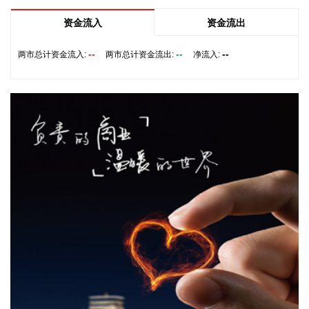
2026-08-09 18:36:11
资金流入
资金流出
中信证券研报指出，近一个月恒生综指迎来业绩预期反转，中
报超预期与利好预告推动全年盈利上修；而恒科指数受制于乘
--
--
--
两市总计资金流入:
两市总计资金流出:
净流入:
用车盈利分化及头部互联网平台资本开支扩张对短期利润率的
压制，预期修复相对滞后。行业上，医疗保健（CXO与制药龙
头驱动）、金融（券商资管与保险）、公用事业及周期运输景
气上行；消费、地产及资讯科技预期遭下调。交易层面呈现资
金回补超跌低位板块与交易高景气业绩动能的“双管齐下”特
征。面对财报密集披露期与海内外宏观扰动，配置建议维持“红
利防守+成长弹性”杠铃策略：防守端锁定高股息、低β“类债”资
产；进攻端聚焦互联网巨头、双向资金加仓的机器人与生物科
技，以及技术硬件与AI应用，兼顾创新药及工业金属的催化布
局。
2026-08-09 18:33:16
尽管7月A股市场调整，但新发基金市场却呈现出冷暖反差，多
只主动权益新品募集成绩亮眼。普通投资者踊跃认购新基金的
背后，是不少基金经理对于当前科技行情长周期属性的深度研