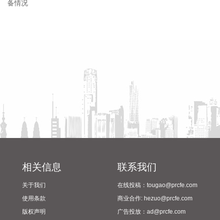
议对7月8日首次征求意见以来GEO全产业链及监管部门等各方
意见进行了全面系统梳理，后续协会将形成送审稿，持续推进
省教育厅到漯河市督导查看
陈向凡调研抗旱保秋工作
标准完善工作，保障标准的权威性、专业性、普适性，以标准
2024年校园足球“省长杯”比赛
为依托不断完善行业自律与内容合规治理体系，并配套推出系
筹备情况
列行业公共服务举措。
2026-08-09 18:00:23
据青岛港公众号，今年以来，山东港口青岛港QQCTU持续优
化岸电运营管控模式、精进作业服务、升级智慧管控体系，岸
电接电量同比增长30.01%，实现阶段性稳步增长。其中，7月
岸电作业成效尤为突出，单月接电量同比提升3.8%、环比提升
15.4%，成功刷新码头单月岸电接电量历史纪录。船舶岸电是
港口绿色转型的重要抓手，也是港区节能减污降碳、优化生态
环境、落实“双碳”战略的关键举措。
相关信息
联系我们
2026-08-09 17:57:18
关于我们
在线投稿：tougao@prcfe.com
据中央气象台8月9日16时发布的台风快讯，今年第13号台
使用条款
商业合作: hezuo@prcfe.com
风“白海豚”9日下午4时位于浙江省台州玉环市东部近海海面
版权声明
广告投放：ad@prcfe.com