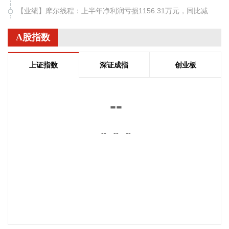
【业绩】摩尔线程：上半年净利润亏损1156.31万元，同比减
亏。 拓维信息：上半年净利润同比下降12.16% 拟10派0.25
元。 力源信息：上半年净利润2.98亿元 同比增长209.5%。 北
A股指数
化股份：上半年净利润2.25亿元 同比增长111.09%。 华智数
媒：上半年净利润4259.92万元 同比扭亏。 立新能源：上半年
上证指数
深证成指
创业板
净利润7302.39万元 同比增长715.75%。 悍高集团：上半年净
利润同比增长10.12% 拟10派2.2元。 银河微电：上半年净利
润4825.85万元 同比增长77.28%。 【回购】 宁夏建材：拟1
--
亿元—2亿元回购公司股份。 映翰通：拟2000万元—3000万元
回购股份。 【合同中标】 *ST发展：与预重整投资人签署《重
--
--
--
整投资协议》，股票复牌。 【股权变动】 宝莱特：控股股东
终止筹划控制权变更事项，股票复牌。 【再融资】 拓新药
业：向特定对象发行股票申请获得深交所受理。 【其他】 频
准激光：网上发行最终中签率为0.0201%。 药明康德：美国法
院就公司的初步禁令动议作出了裁决。 华人健康：琥珀酸亚铁
片收到药品注册受理通知书。 华东医药：全资子公司医疗器械
获得欧盟MDR CE认证。 摩尔线程：筹划发行H股股票并在港
交所主板上市。 济川药业：子公司获得药品注册证书。