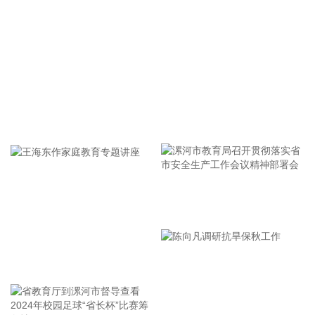
的估值折价有望阶段性修复；3）科技与非科技板块之间的极
致分化趋于收敛。在科技板块内部，建议借着AI涨价品种反
弹，及时向核心资产（如燃气轮机、晶圆制造平台以及半导体
设备等）调仓，更加重视“量的确定性”，审慎对待“价的爆发
性”。对于非科技板块，重点增配能化、有色、创新药以及有出
海潜力的头部券商。
2026-08-09 18:29:43
牢记使命 加强修养 严于律己
伊朗伊斯兰革命卫队发言人穆赫比9日说，伊朗当前的战略是
保持对霍尔木兹海峡的控制，直至敌方接受伊朗的全部条件并
承认失败。 穆赫比表示，伊朗已迫使敌人放弃此前设定的所有
目标，对方当前正将精力集中于“重新开放霍尔木兹海峡”。伊
漯河市教育局召开贯彻落实省
朗将保持对海峡的控制，“直到敌人接受我们的全部条件，承认
其失败”。 穆赫比说：“（伊方的）抵抗将永远持续、没有终
市安全生产工作会议精神部署
点，击败敌人是伊朗不可改变的战略。”
会
王海东作家庭教育专题讲座
2026-08-09 18:23:18
据中国广告协会公众号，8月6日，中国广告协会生成式引擎优
化（GEO）团体标准第二次征求意见会议在北京召开。 本次会