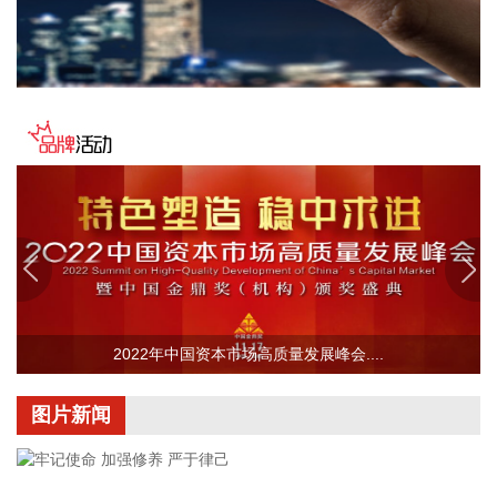
判，公募普遍判断AI产业浪潮不是短期主题炒作，科技浪潮的
演绎周期也远不止半年。
2026-08-09 18:33:13
中信证券研报指出，今年以来，部分省份农村金融机构吸收合
并提速。中期维度，预计“减量提质”仍是中小金融机构经营的
重要方向。板块投资来看，由于短时回调幅度较大，隐含前期
流入板块的弹性资金已经大幅流出，预计银行板块短期表现开
始走稳。
2026-08-09 18:33:10
中信证券研报指出，8月初的市场处于超跌反弹阶段，前期跌
幅越大的品种弹性越大。市场已开启修复进程，后续随着市场
2022年中国资本市场高质量发展峰会....
流动性和价格发现机制恢复正常，8月配置思路应当由交易超
跌反弹逐步转向均衡化。借着反弹降低边缘资产暴露，向具备
核心竞争力的科技龙头以及基本面稳健、估值和筹码位置较低
图片新闻
的非科技景气方向进行再平衡。维持“三个收敛”的中期判断，
即：1）AI产业链内部，上游硬件及涨价品种相对下游平台、云
服务的超额收益趋于收敛；2）非AI工业板块相对海外可比公司