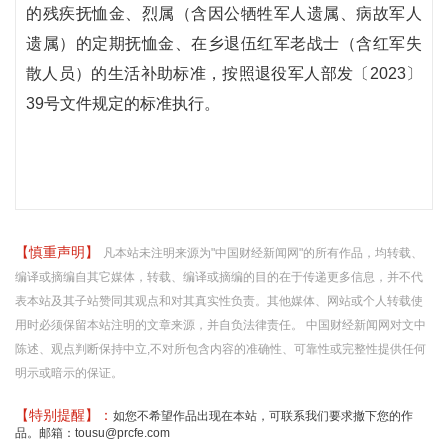
的残疾抚恤金、烈属（含因公牺牲军人遗属、病故军人
遗属）的定期抚恤金、在乡退伍红军老战士（含红军失
散人员）的生活补助标准，按照退役军人部发〔2023〕
39号文件规定的标准执行。
【慎重声明】
凡本站未注明来源为"中国财经新闻网"的所有作品，均转载、
编译或摘编自其它媒体，转载、编译或摘编的目的在于传递更多信息，并不代
表本站及其子站赞同其观点和对其真实性负责。其他媒体、网站或个人转载使
用时必须保留本站注明的文章来源，并自负法律责任。 中国财经新闻网对文中
陈述、观点判断保持中立,不对所包含内容的准确性、可靠性或完整性提供任何
明示或暗示的保证。
【特别提醒】：
如您不希望作品出现在本站，可联系我们要求撤下您的作
品。邮箱：tousu@prcfe.com