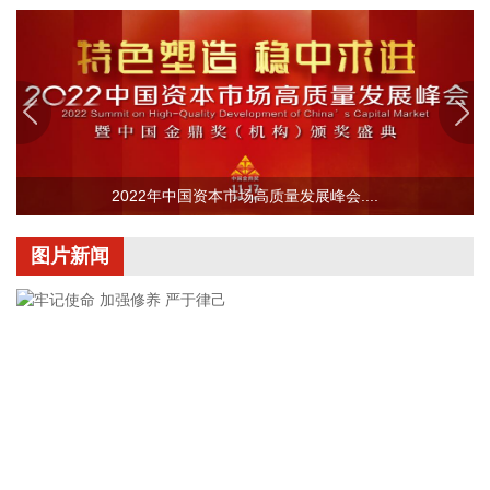
止具有竞争关系的经营者达成固定或变更商品关系的垄断协
议。
2026-08-08 09:56:16
据济南日报，8月7日晚，记者从济南市商务局获悉，自8月20
日10时起，济南市2026年“马力全开·泉城购”汽车购新补贴活动
将正式启动申报。本次活动资金补贴额度5000万元，面向在济
南参加活动的车企购置非营运乘用车新车的个人和企业（单
2022年中国资本市场高质量发展峰会....
位），不限户籍和上牌地区，资金用完即止。补贴标准根据购
车发票金额（不含税价）分为五档。需要提醒的是，本次购新
图片新闻
补贴不可与2026年济南市汽车以旧换新（含报废更新和置换更
新）补贴政策叠加享受，每辆新车仅可享受一次补贴。本次补
贴覆盖的车型为7月15日（含）之后开具《机动车销售统一发
票》的新购车辆。
2026-08-08 09:34:17
据湖北发布，根据《新建合肥至武汉高速铁路长江新区站站房
工程及天河站站区相关工程HWZF-1(HBSJ-202401TL-
010023001)资审文件公告》，长江新区站计划开工时间和竣工