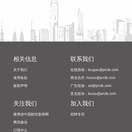
起科技等半导体龙头的旗下平台，工业X射线检测领域企业日
联科技的子公司，以及地方国资平台，形成“产业资本+国有资
本”的深度联合。智微凌峰基金以半导体设备、零部件、材料及
先进封装等集成电路核心环节为主攻方向，重点挖掘“卡脖
子”领域的“隐形冠军”。
2026-08-08 09:12:14
当地时间8月7日，美国总统特朗普在国务院主持了一场关于美
国采矿业的圆桌会议，并宣布了一系列矿业投资项目。 特朗普
相关信息
联系我们
表示，联邦政府将向多个关键矿产和电池项目投资30亿美元，
关于我们
在线投稿：tougao@prcfe.com
旨在增加美国国内产量，并以此推动国家安全与产业政策。
使用条款
商业合作: hezuo@prcfe.com
2026-08-08 09:00:15
版权声明
广告投放：ad@prcfe.com
据上海航运交易研究所（筹），本周，中国出口集装箱运输市
意见投诉：tousu@prcfe.com
场保持稳定，多数远洋航线市场运价上涨，带动综合指数上
关注我们
加入我们
行。据海关总署最新公布的数据显示，以美元计价，中国7月
出口同比增加23.9%，增速继续保持高位，出口的强劲表现对
微博@中国财经新闻网
招聘专页
中国出口集运市场平稳发展起到长期的支撑作用。8月7日，上
腾讯微信
海航运交易研究所（筹）发布的上海出口集装箱综合运价指数
订阅中心