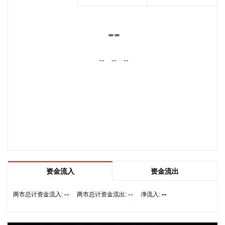
元。本轮融资由深投控资本、深担创投、农银资本、交银投
资、纪源资本、永鑫方舟、可可资本、优势资本等机构联合投
资，老股东上海科创集团旗下知识产权基金等机构继续跟投。
--
本轮融资资金将与A轮、A+轮融资资金一起，共同用于上海嘉
定实验基地建设、NTST（负三角球形托卡马克）建造与运
--
--
--
行、CTRFR-1（星环一号）设计建造，以及聚变堆级高温超导
磁体与 AI 等离子体控制等关键技术的持续工程化推进。
2026-08-08 10:06:12
中国东方电气集团有限公司原党组副书记、董事宋致远涉嫌严
重违纪违法，目前正接受中央纪委国家监委纪律审查和监察调
查。
2026-08-08 10:06:11
据交通运输部，8月8日9时，交通运输部将台风防御响应提升
资金流入
资金流出
至二级。今年第13号台风“白海豚”（强台风级）的中心今天（8
日）9点钟位于距离浙江省温州市偏东方向约520公里的东海南
--
--
--
两市总计资金流入:
两市总计资金流出:
净流入:
部海面上，预计将以每小时10—15公里的速度向偏西方向移
动，强度变化不大或略有增强。