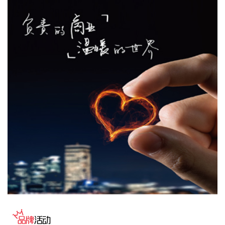
2026-08-08 10:03:14
8月7日，用友网络发布企业AI最新产品与服务矩阵，覆盖企业
AI软件（用友BIP6）、企业AI软硬一体化产品（企业AI盒
子）、企业AI业务运营服务（AIBaaS）三大板块。截至目前，
BIP6已搭建数据、模型、平台、应用四层架构，覆盖财务、人
力、采购、供应链、制造、研发等场景，搭载63个垂直领域智
能体，沉淀623项智能能力（Skill），开放超2.6万个应用与服
务接口。公司董事长王文京对证券时报记者表示，AI浪潮为企
业软件厂商打开广阔发展空间，公司正加速转型，企业AI业务
占比快速提升。
2026-08-08 09:56:25
据中国电力报，国家能源局东北监管局日前印发《东北区域集
中式新能源发电企业集中报价工作实施方案（试行）》，对辽
宁、吉林、黑龙江三省集中式风电、光伏发电企业的市场报价
行为作出系统性规范。其中明确，原则上仅允许同一集团（同
一母公司、同一控股股东、同一实际控制人等）内同一省的新
能源发电企业进行集中报价，禁止跨集团、跨省集中报价。禁