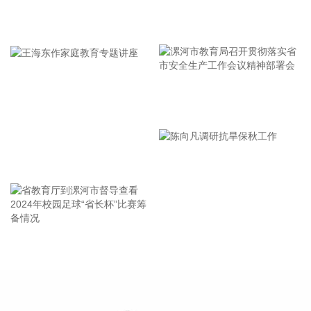
时间均已明确：计划开工日期2026年9月1日，计划竣工日期
牢记使命 加强修养 严于律己
2028年6月30日，计划工期：668日历天。长江新区站位于武
汉中北部，北靠黄陂区，南依长江新城。车站西距武汉天河站
22.86km，东距红安站24.726km。
2026-08-08 09:30:17
漯河市教育局召开贯彻落实省
据交汇点新闻，8月6日，江苏省政府与华为技术有限公司在南
京签署深化战略合作协议。根据协议，双方将发挥各自优势，
市安全生产工作会议精神部署
以人工智能为核心牵引，协同推进人工智能公共算力中心、城
会
市公共云、数据基础设施、人工智能赋能科学研究及社会治理
王海东作家庭教育专题讲座
等重点领域建设。此外，在鸿蒙PC产业和国产化计算产业创
新、开源鸿蒙产业和生态构建、数智专业人才培育等方面深化
全方位合作，共同打造“人工智能+”创新策源地与产业新高地。
2026-08-08 09:19:11
省教育厅到漯河市督导查看
陈向凡调研抗旱保秋工作
近日，上海国投先导公示对上海智微凌峰创业投资合伙企业
2024年校园足球“省长杯”比赛
（有限合伙）（简称“智微凌峰基金”）的投资。该基金由智微
筹备情况
资本担任管理人，目标规模30亿元。LP阵容汇聚中微公司、澜