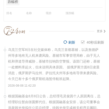
跌幅榜
排名
名称
现价
涨跌幅
更多
刷新
40
秒后刷新
乌克兰空军8日在社交媒体称，乌克兰首都基辅，以及敖德萨
州等多地有无人机来袭风险。基辅市军事管理局称，由于无人
机和弹道导弹威胁，基辅市拉响防空警报。该部门还称，基辅
一处燃料库起火，但未说明具体原因。 据俄罗斯方面8日凌晨
消息，俄罗斯萨马拉州、萨拉托夫州等多地有导弹来袭风险。
今天已有十多个俄罗斯机场暂停航班起降。
2026-08-08 11:42:20
根据国融基金8月8日公告，总经理毛灵俊因个人原因离任，总
经理职位暂由张圆辉代任。根据国融基金安排，该公司董事会
选举韩光华拟任公司总经理，待韩光华完成相关程序后履职。