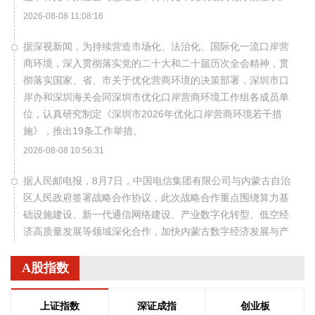
2026-08-08 11:08:16
据深视新闻，为持续营造市场化、法治化、国际化一流口岸营
商环境，深入贯彻落实党的二十大和二十届历次全会精神，贯
彻落实国家、省、市关于优化营商环境的决策部署，深圳市口
岸办和深圳海关会同深圳市优化口岸营商环境工作组各成员单
位，认真研究制定《深圳市2026年优化口岸营商环境若干措
施》，推出19条工作举措。
2026-08-08 10:56:31
据人民邮电报，8月7日，中国电信集团有限公司与内蒙古自治
区人民政府签署战略合作协议，此次战略合作重点围绕算力基
础设施建设、新一代通信网络建设、产业数字化转型、低空经
济高质量发展等领域深化合作，加快内蒙古数字经济发展与产
业数字化进程，奋力书写中国式现代化内蒙古新篇章。
A股指数
2026-08-08 10:52:22
近日，星环聚能完成新一轮（A++轮）融资，融资金额为 8.8亿
上证指数
深证成指
创业板