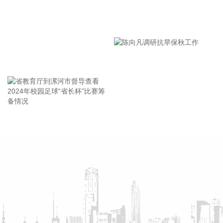
油价格涨幅回落影响。汽油价格上涨1.0%，涨幅比上月回落
16.0个百分点，对CPI的上拉影响比上月减少约0.45个百分
漯河市教育局召开贯彻落实省
点，带动能源价格涨幅回落至0.6%。扣除能源的工业消费品价
市安全生产工作会议精神部署
格上涨1.5%，涨幅比上月回落0.2个百分点，影响CPI同比上涨
约0.37个百分点。其中，黄金饰品、个人护理用品和家用器具
会
价格分别上涨24.6%、1.7%和0.2%，涨幅均有回落，合计影响
王海东作家庭教育专题讲座
CPI同比上涨约0.13个百分点；计算机、平板电脑和移动电话
机价格分别上涨17.4%、17.2%和8.5%，涨幅均有扩大，合计
影响CPI同比上涨约0.14个百分点。服务价格上涨0.7%，涨幅
比上月回落0.1个百分点，影响CPI同比上涨约0.36个百分点。
服务中，医疗服务价格上涨4.3%，涨幅比上月扩大0.9个百分
省教育厅到漯河市督导查看
陈向凡调研抗旱保秋工作
点，影响CPI同比上涨约0.28个百分点；家政服务、在外餐饮
2024年校园足球“省长杯”比赛
和教育服务价格分别上涨1.3%、1.0%和0.6%，涨幅总体稳
筹备情况
定。食品价格下降1.5%，降幅比上月收窄0.1个百分点，影响
CPI同比下降约0.25个百分点。食品中，猪肉价格下降13.3%，
降幅比上月收窄2.6个百分点，影响CPI同比下降约0.25个百分
点；鲜菜、鲜果、粮食、食用油、奶类价格降幅在0.3%—
1.5%之间；鸡蛋价格上涨17.8%，涨幅比上月回落2.2个百分
点；羊肉、牛肉和禽肉类价格涨幅在1.6%—6.2%之间。