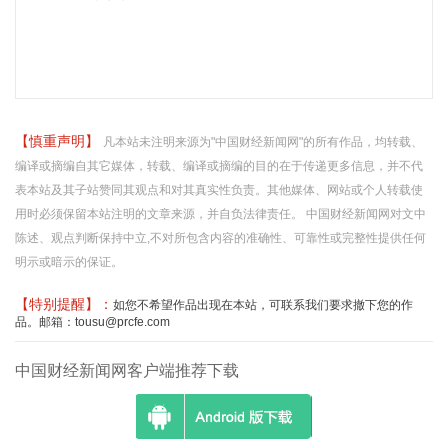
【慎重声明】
凡本站未注明来源为"中国财经新闻网"的所有作品，均转载、
编译或摘编自其它媒体，转载、编译或摘编的目的在于传递更多信息，并不代
表本站及其子站赞同其观点和对其真实性负责。其他媒体、网站或个人转载使
用时必须保留本站注明的文章来源，并自负法律责任。 中国财经新闻网对文中
陈述、观点判断保持中立,不对所包含内容的准确性、可靠性或完整性提供任何
明示或暗示的保证。
【特别提醒】：
如您不希望作品出现在本站，可联系我们要求撤下您的作
品。邮箱：tousu@prcfe.com
中国财经新闻网客户端推荐下载