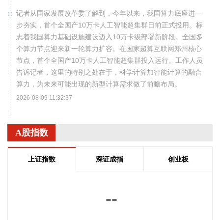
记者从国家发展改革委了解到，今年以来，我国算力底座进一
步夯实，首个全国产10万卡人工智能超集群日前正式投用。标
志着我国算力基础设施建设迈入10万卡级部署新阶段。全国多
个算力节点迎来新一轮算力扩容。在国家超算互联网郑州核心
节点，首个全国产10万卡人工智能超集群投入运行。工作人员
告诉记者，这里的特别之处在于，科学计算加智能计算的融合
算力，为未来可能出现的新型计算需求做了前瞻布局。
2026-08-09 11:32:37
国家统计局城市司首席统计师董莉娟解读2026年7月份CPI和
PPI数据。7月份，受国际输入性因素影响，居民消费价格指数
A股指数
（CPI）环比下降0.1%，同比上涨0.5%，扣除食品和能源价格
的核心CPI环比上涨0.3%，同比上涨0.9%，CPI总体保持温和
上证指数
深证成指
创业板
上涨。国内部分行业需求增加，但受输入性和季节性等因素影
响，工业生产者出厂价格指数（PPI）环比下降0.7%，同比上
涨3.5%，涨幅比上月回落0.6个百分点。 从环比看，全国PPI
--
下降0.7%，降幅比上月扩大0.4个百分点。7月PPI环比运行的
主要特点：一是输入性因素影响国内相关行业价格下行。石油