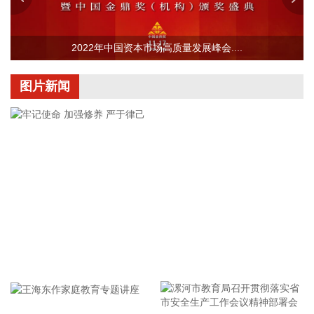
下降0.1%，降幅比上月收窄0.2个百分点。国际市场价格波动
影响国内汽油价格下降10.7%，降幅比上月扩大5.8个百分点，
影响CPI环比下降约0.35个百分点。食品价格与上月持平，低
2022年中国资本市场高质量发展峰会....
于季节性水平0.6个百分点。食品中，鲜菜价格上涨1.3%，鸡
蛋价格下降2.1%，均明显低于季节性水平；应季水果大量上
市，市场供应充足，鲜果价格下降3.8%，影响CPI环比下降约
图片新闻
0.07个百分点；生猪产能综合调控政策效应显现，叠加部分地
区高温、强降雨等极端天气频发推高运输成本等因素，猪肉价
格由上月下降0.8%转为上涨4.1%，影响CPI环比上涨约0.07个
百分点。人工智能推动消费电子产品迭代升级，相关产品需求
增加、价格上涨，平板电脑、计算机和移动电话机价格分别上
涨11.3%、5.5%和1.0%，合计影响CPI环比上涨约0.03个百分
点。服务价格由上月持平转为上涨0.4%，影响CPI环比上涨约
0.21个百分点。服务中，暑期出行需求增加，旅行社收费、宾
馆住宿、飞机票、交通工具租赁价格分别上涨7.2%、6.5%、
4.2%和3.6%，合计影响CPI环比上涨约0.10个百分点；部分地
牢记使命 加强修养 严于律己
区政策性调价持续推进，医疗服务价格上涨1.1%，影响CPI环
比上涨约0.07个百分点。 从同比看，全国CPI上涨0.5%，保持
温和上涨。CPI同比涨幅比上月回落0.5个百分点，主要是受汽