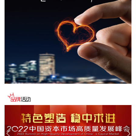
行业合计影响PPI同比上涨约2.55个百分点；煤炭开采和洗选
业上涨27.1%，电气机械和器材制造业上涨5.7%，计算机通信
和其他电子设备制造业上涨4.4%，涨幅比上月均扩大，3个行
业合计影响PPI同比上涨约1.53个百分点。上述9个行业对PPI
的上拉影响较上月减少0.56个百分点。价格下拉影响最大的5
个行业为：电力热力生产和供应业、汽车制造业、非金属矿物
制品业、医药制造业、酒饮料和精制茶制造业，降幅在2.3%—
5.7%之间，合计影响PPI同比下降约0.76个百分点，较上月减
少0.05个百分点。
2026-08-09 09:42:19
国家统计局城市司首席统计师董莉娟解读2026年7月份CPI和
PPI数据。7月份，受国际输入性因素影响，居民消费价格指数
（CPI）环比下降0.1%，同比上涨0.5%，扣除食品和能源价格
的核心CPI环比上涨0.3%，同比上涨0.9%，CPI总体保持温和
上涨。国内部分行业需求增加，但受输入性和季节性等因素影
响，工业生产者出厂价格指数（PPI）环比下降0.7%，同比上
涨3.5%，涨幅比上月回落0.6个百分点。 从环比看，全国CPI