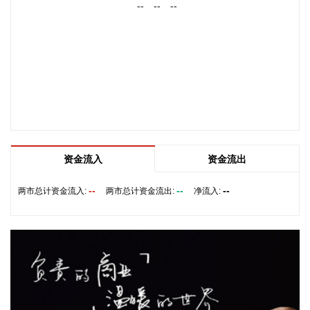
--
--
--
开采、精炼石油产品制造、有机化学原料制造价格分别下降
11.8%、8.4%和4.2%；有色金属矿采选业、有色金属冶炼和压
延加工业价格分别下降2.1%和1.7%，5个行业合计影响PPI环
比下降约0.65个百分点。二是季节性因素影响部分行业价格下
降。7月份高温、雨水及台风天气较多，建筑项目施工进度放
缓，黑色金属冶炼和压延加工业、非金属矿物制品业价格分别
下降0.8%和0.5%；水力发电、风力发电增加，价格分别下降
10.3%和3.9%，4个行业合计影响PPI环比下降约0.11个百分
点。三是产业转型升级和消费提质扩容带动部分行业需求增
加、价格上涨。新动能成长壮大，人工智能、高端装备、新材
资金流入
资金流出
料等领域蓬勃发展，智能无人飞行器制造、碳素新材料、船舶
及相关装置制造价格分别上涨2.5%、0.4%和0.3%。品质类消
--
--
--
两市总计资金流入:
两市总计资金流出:
净流入:
费较快增长，智能家庭消费设备、护肤用化妆品制造价格分别
上涨3.4%和0.7%。 从同比看，全国PPI上涨3.5%，涨幅比上
月回落0.6个百分点。分行业看，价格上涨的主要行业中，石油
和天然气开采业、石油煤炭及其他燃料加工业、化学原料和化
学制品制造业分别上涨3.2%、8.2%和9.1%，有色金属矿采选
业、有色金属冶炼和压延加工业分别上涨22.6%和20.2%，黑
色金属冶炼和压延加工业上涨2.7%，涨幅比上月均回落，6个