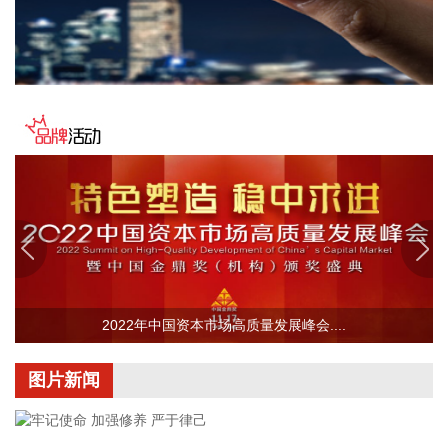
2026-08-07 17:18:33
超频三(300647)8月7日披露半年报，2026年上半年，公司实
现营业收入6.34亿元，同比增长33.72%；归属于上市公司股东
的净利润1732.46万元，同比增长53.2%；基本每股收益
0.0379元。报告期内，公司锂离子电池材料业务实现营业收入
4.72亿元，同比提升114.87%，锂离子电池材料市场行情回
暖，公司碳酸锂产能逐步释放，经营利润扭亏为盈，盈利能力
进一步增强。
2026-08-07 17:18:32
海峡股份(002320)8月7日公告，公司下属全资子公司中远海运
客运有限公司于近日收到政府补助资金1.03亿元，为与收益相
关的政府补助，占公司2025年度经审计归属于上市公司股东的
2022年中国资本市场高质量发展峰会....
净利润的59.25%。
2026-08-07 17:18:31
图片新闻
美联新材(300586)8月7日披露业绩预告，预计2026年半年度
归属于上市公司股东的净利润900万元—1200万元，上年同期