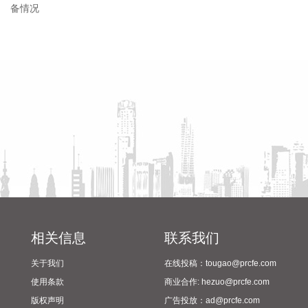
的净利润1.53亿元，同比下降40.78%；基本每股收益0.1215
元。报告期内，由于全球肝素原料药行业持续低迷的市场需
求，以及全球高压态势下严峻的医药生态环境，出现了肝素原
省教育厅到漯河市督导查看
陈向凡调研抗旱保秋工作
料药产品集体量价齐降的情况，导致海外销售出现持续下降。
2024年校园足球“省长杯”比赛
2026-08-07 17:10:56
筹备情况
据上交所官网，云深处科技股份有限公司科创板IPO审核状态
变更为“已问询”。
2026-08-07 17:10:49
据中国贸易救济信息网，2026年8月7日，日本内阁发布第254
号政令，对原产于中国和韩国的热镀锌钢带和钢板征收临时反
倾销税，措施自公告发布次日起生效，有效期至2026年12月7
日。
2026-08-07 17:06:21
相关信息
联系我们
据市场监管总局消息，数据显示，上半年全国从事广告业务的
关于我们
在线投稿：tougao@prcfe.com
头部企事业单位共实现收入10373.8亿元，同比增长11.3%，
使用条款
商业合作: hezuo@prcfe.com
广告产业发展增势强劲。 上半年，互联网广告发布收入6121
版权声明
广告投放：ad@prcfe.com