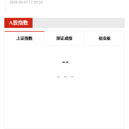
2026-08-07 17:29:16
超颖电子(603175)8月7日公告，公司拟投资建设高多层及HDI
印制电路板P3项目，项目预计总投资金额为20.86亿元人民币
A股指数
或等值外币。
2026-08-07 17:29:13
上证指数
深证成指
创业板
御银股份(002177)8月7日披露半年报，2026年上半年，公司
实现营业收入2704.43万元，同比下降8.67%；归属于上市公
--
司股东的净利润1213.33万元，同比增长14.25%；基本每股收
益0.0159元。
--
--
--
2026-08-07 17:29:11
震裕科技(300953)8月7日公告，近日，公司收到中国证监会批
复，同意公司向不特定对象发行可转换公司债券的注册申请。
2026-08-07 17:22:30
航天智装(300455)8月7日披露半年报，2026年上半年，公司
实现营业收入3.67亿元，同比下降25.68%；实现归属于上市公