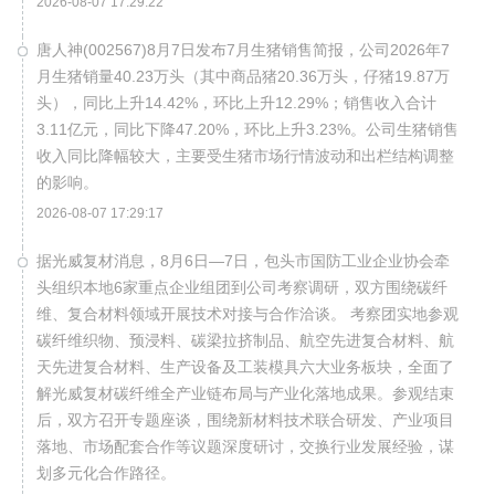
2026-08-07 17:29:22
唐人神(002567)8月7日发布7月生猪销售简报，公司2026年7
月生猪销量40.23万头（其中商品猪20.36万头，仔猪19.87万
头），同比上升14.42%，环比上升12.29%；销售收入合计
3.11亿元，同比下降47.20%，环比上升3.23%。公司生猪销售
收入同比降幅较大，主要受生猪市场行情波动和出栏结构调整
的影响。
2026-08-07 17:29:17
据光威复材消息，8月6日—7日，包头市国防工业企业协会牵
头组织本地6家重点企业组团到公司考察调研，双方围绕碳纤
维、复合材料领域开展技术对接与合作洽谈。 考察团实地参观
碳纤维织物、预浸料、碳梁拉挤制品、航空先进复合材料、航
天先进复合材料、生产设备及工装模具六大业务板块，全面了
解光威复材碳纤维全产业链布局与产业化落地成果。参观结束
后，双方召开专题座谈，围绕新材料技术联合研发、产业项目
落地、市场配套合作等议题深度研讨，交换行业发展经验，谋
划多元化合作路径。