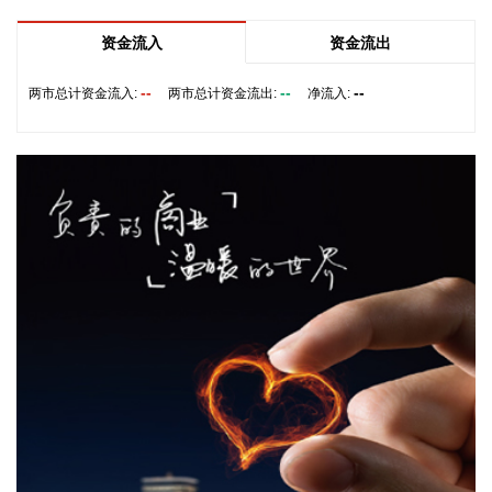
司股东的净利润为255.83万元，上年同期亏损1.54亿元，同比
扭亏为盈；基本每股收益0.0036元。 营业收入业绩变动主要原
资金流入
资金流出
因是公司本期收入结构占比变化，核工业业务专项工程上期结
项，其业务板块收入规模较上期减少。
--
--
--
两市总计资金流入:
两市总计资金流出:
净流入:
2026-08-07 17:22:14
3天2板金一文化(002721)8月7日发布股票交易异常波动公告，
公司股票连续三个交易日内（8月5日、8月6日、8月7日）收盘
价格涨幅偏离值累计达到20％以上。根据公司在《2025年年度
报告》中披露的“未来发展的展望”，公司将加速向软件与信息
技术领域的转型，积极推进二次并购。截至目前，公司二次并
购事项仍处于筹划阶段，正在积极推进中，尚未签署任何意向
性协议，存在一定的不确定性，请广大投资者注意投资风险。
2026-08-07 17:19:16
翰宇药业(300199)8月7日公告，公司于近日收到国家药品监督
管理局签发的替尔泊肽注射液《受理通知书》。替尔泊肽国内
仅有礼来公司进口产品及本地化产品在售，翰宇药业为国内首
家提出上市许可申请的企业。