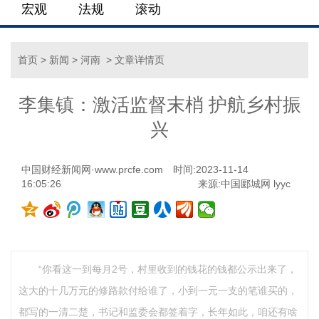
宏观
法规
滚动
首页
>
新闻
>
河南
> 文章详情页
李集镇：激活监督末梢 护航乡村振
兴
中国财经新闻网·www.prcfe.com
时间:2023-11-14
16:05:26
来源:中国郾城网 lyyc
“你看这一到每月2号，村里收到的钱花的钱都公示出来了，
这大的十几万元的修路款付给谁了，小到一元一支的笔谁买的，
都写的一清二楚，书记和监委会都签着字，长年如此，咱还有啥