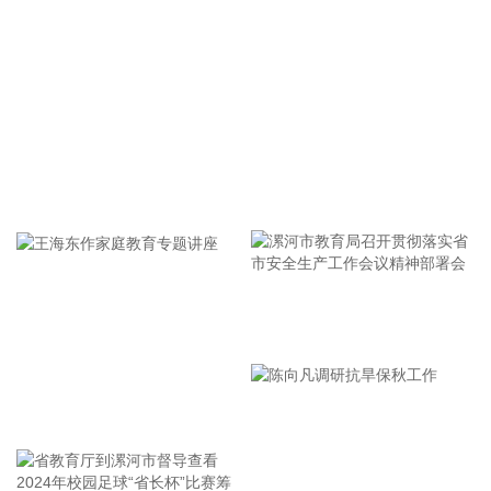
为亏损1619.25万元，同比扭亏为盈。报告期内，公司按照年
度经营计划积极开展各项工作，营业收入及综合毛利率均有所
提升。
2026-08-07 17:14:26
五洲特纸(605007)8月7日披露半年报，2026年上半年，公司
实现营业收入48.95亿元，同比增长18.76%；归属于上市公司
股东的净利润2.3亿元，同比增长88.95%；基本每股收益0.48
牢记使命 加强修养 严于律己
元。2026年上半年，公司把握行业结构性行情机遇，持续优化
产品结构，加快湖北基地产能释放，整体产销量与经营业绩稳
步增长。报告期内，公司完成机制纸产量120.42万吨，销量
121.55万吨，同比分别增长17.63%、23.13%。公司木浆系产
品销售均价5449元/吨，同比降低3.60%；废纸系产品销售均价
漯河市教育局召开贯彻落实省
2618元/吨，同比提升9.46%。
市安全生产工作会议精神部署
2026-08-07 17:14:18
会
王海东作家庭教育专题讲座
千红制药(002550)8月7日披露半年报，2026年上半年，公司
实现营业收入7.58亿元，同比下降12%；归属于上市公司股东