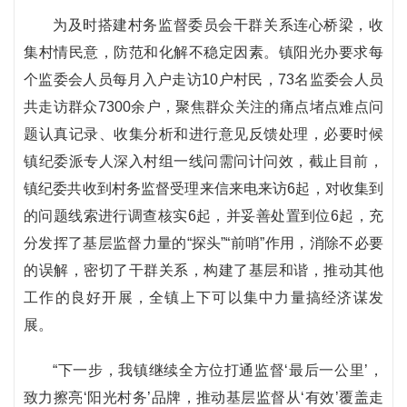
为及时搭建村务监督委员会干群关系连心桥梁，收
集村情民意，防范和化解不稳定因素。镇阳光办要求每
个监委会人员每月入户走访10户村民，73名监委会人员
共走访群众7300余户，聚焦群众关注的痛点堵点难点问
题认真记录、收集分析和进行意见反馈处理，必要时候
镇纪委派专人深入村组一线问需问计问效，截止目前，
镇纪委共收到村务监督受理来信来电来访6起，对收集到
的问题线索进行调查核实6起，并妥善处置到位6起，充
分发挥了基层监督力量的“探头”“前哨”作用，消除不必要
的误解，密切了干群关系，构建了基层和谐，推动其他
工作的良好开展，全镇上下可以集中力量搞经济谋发
展。
“下一步，我镇继续全方位打通监督‘最后一公里’，
致力擦亮‘阳光村务’品牌，推动基层监督从‘有效’覆盖走