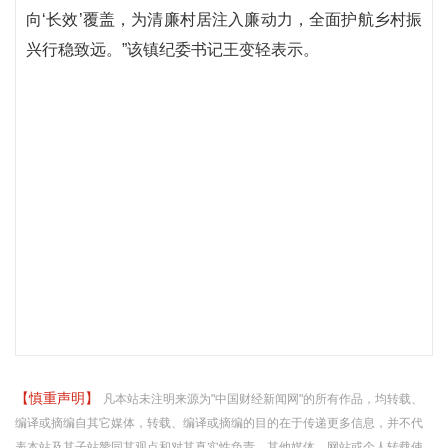
向‘长效’覆盖，为清廉村居注入廉动力，全面护航乡村振
兴行稳致远。”该镇纪委书记王变轻表示。
【慎重声明】
凡本站未注明来源为"中国财经新闻网"的所有作品，均转载、
编译或摘编自其它媒体，转载、编译或摘编的目的在于传递更多信息，并不代
表本站及其子站赞同其观点和对其真实性负责。其他媒体、网站或个人转载使