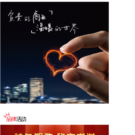
网络、构建跨境电商生态体系、拓展跨境电商新业
态、建立长效流量机制、加强品牌宣传推广等提出意
见建议。 刘小明表示，希望政企同心合力，构建亲清
政商关系，搭建常态化政企沟通机制，以政府的精准
施策、企业的灵活创新，共建海南跨境电商出海产业
基地、自贸港跨境电商一站式服务平台，推动政策红
利和市场活力深度耦合，使海南在全球跨境电商版图
中占据独特地位。
2026-08-07 22:18:12
8月7日下午，国家防总副总指挥、水利部部长李国英
主持专题会商，视频连线水利部长江、黄河、淮河、
海河、珠江、松辽、太湖等流域管理机构，分析研判
今年第13号台风“白海豚”发展态势及影响，系统安排
部署台风暴雨洪水防御工作。 李国英要求，全力以赴
做好六个方面重点工作。一要强化监测预报预警。二
要突出抓好山洪灾害防御。三要确保水利工程安全度
汛。四要强化流域水工程统一联合调度。五要统筹做