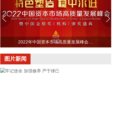
好城市外洪内涝防御。六要确保重要基础设施安全。
2026-08-07 22:14:22
美股存储股走低，美光科技跌超2%，SK海力士跌超
5%，闪迪跌超3%，西部数据跌超5%，希捷科技跌超
9%。
2022年中国资本市场高质量发展峰会....
2026-08-07 22:06:20
图片新闻
冠盛股份7月投资者关系活动记录表披露，冠盛东驰
电池工厂于4月开始调试工作，为提升工厂调试进
度，国网温州供电公司提前搭建10千伏临时线路协助
公司推进设备调试进度。6月25日，供电公司已顺利
完成110千伏变电站的建设并顺利引入市政电网进行
供电。目前工厂已经进入全面联机调试工作，预计调
试周期为6—9个月。固液混合电池量产线尚未正式下
线，项目的最新动态以公司公开披露的信息为准。
2026-08-07 22:04:03
据青岛港公众号消息，8月7日，山东港口青岛港与青
牢记使命 加强修养 严于律己