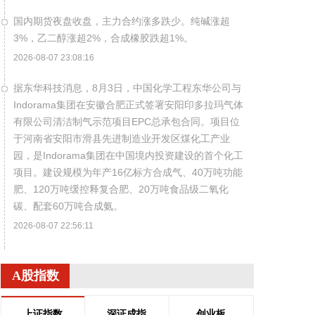
国内期货夜盘收盘，主力合约涨多跌少。纯碱涨超
3%，乙二醇涨超2%，合成橡胶跌超1%。
2026-08-07 23:08:16
据东华科技消息，8月3日，中国化学工程东华公司与
Indorama集团在安徽合肥正式签署安阳印多拉玛气体
有限公司清洁制气示范项目EPC总承包合同。项目位
于河南省安阳市滑县先进制造业开发区煤化工产业
园，是Indorama集团在中国境内投资建设的首个化工
项目。建设规模为年产16亿标方合成气、40万吨功能
肥、120万吨缓控释复合肥、20万吨食品级二氧化
碳、配套60万吨合成氨。
2026-08-07 22:56:11
据包钢股份消息，近日，包钢股份成功研制出
800MPa级增强成形性稀土热轧汽车结构用钢。该产
A股指数
品采用“稀土净化钢质+纳米析出强化”复合技术，兼具
高强度、高塑性与优异的扩孔性能，可适用于商用车
上证指数
深证成指
创业板