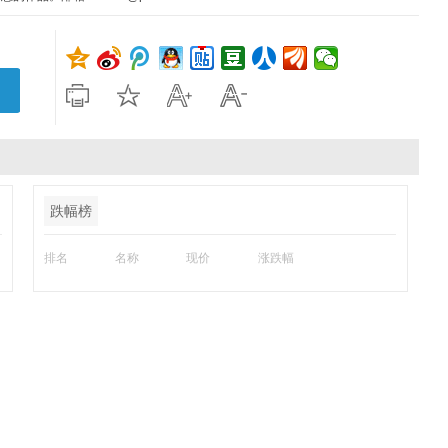
跌幅榜
排名
名称
现价
涨跌幅