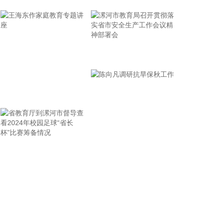
岛科技大学在山港大厦签署战略合作协议。根据协
议，双方将充分发挥各自优势，强化资源共享、优势
互补，加快培育新质生产力，着力打造一批可复制、
可推广的示范应用场景，为智慧绿色港口建设注入强
劲动能。
漯河市教育局召开贯彻落
2026-08-07 21:39:20
实省市安全生产工作会议
精神部署会
上海市气象台介绍，台风“白海豚”强度强，环流尺度
王海东作家庭教育专题讲
大，七级风圈半径超过400公里，北侧结构密实，云
雨带发展旺盛，对上海市的影响呈现“风长雨强”的特
座
点。 台风“白海豚”登陆后深入内陆的走向还存在较大
不确定性，受到东西两环副热带高压的影响，后期如
果台风残涡在上海西侧回旋少动，对上海的影响可能
省教育厅到漯河市督导查
陈向凡调研抗旱保秋工作
会长达4天，过程风雨影响都会比较大。 台风登陆并
深入内陆后，低空风切变较大，容易出现龙卷风，所
看2024年校园足球“省长
以10日左右“白海豚”登陆后要警惕龙卷风的可能性，
杯”比赛筹备情况
气象部门也将密切监测，做好研判和预警。
2026-08-07 21:39:19