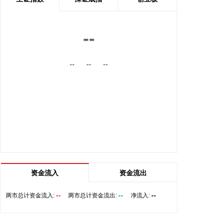
高承载、复杂变形的汽车结构件。产品已通过某知名
商用车配套厂的试模及批量应用验证。
2026-08-07 22:38:11
--
南大光电(300346)在互动平台表示，公司三甲基铟年
--
--
--
产能共计5吨，其中可用于磷化铟生产的高纯三甲基
铟产能根据市场情况进行上调，目前约为2吨/年。公
司积极关注市场，加快业务向高端化合物方向优化整
合。
2026-08-07 22:26:18
据海南日报，8月7日，海南省政府与跨境电商企业座
谈会在海口举行，以政企面对面的形式听取跨境电商
平台企业和服务机构意见建议，共促海南跨境电商高
质量发展。省长刘小明主持会议。 京东集团、抖音集
资金流入
资金流出
团、WB中国商家服务中心、蚂蚁集团、菜鸟集团、
海南跨境电商公共服务中心等跨境电商平台企业和服
--
--
--
两市总计资金流入:
两市总计资金流出:
净流入:
务机构代表，以及中国跨境电商50人论坛、中国国际
电子商务中心的专家，围绕完善智慧物流体系与航线