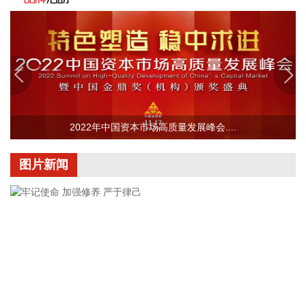
路透社7日援引一名美国官员的话报道称，伊朗与阿曼围绕霍
尔木兹海峡的谈判“有进展”，“预计很快达成协议”。 这名官员
说，一旦协议达成，霍尔木兹海峡恢复商业航运，美国将解除
对伊海上封锁。这名官员同时重申，美方行动将继续基于伊朗
履行承诺的实际情况。
2026-08-08 12:34:13
据中国铁建，8月8日，由铁建投资作为联合体牵头人投资建
2022年中国资本市场高质量发展峰会....
设，铁五院勘察设计，中铁十四局、中铁二十四局、中铁建
设、中国铁建电气化局等单位参建的杭州经绍兴至台州高铁温
图片新闻
岭至玉环段（简称杭台高铁温玉段）正式开通运营，玉环从不
通铁路直接迈入高铁时代，杭州至玉环最快1小时47分高铁直
达，台州市实现“县县通铁路”。
2026-08-08 12:26:22
中国地震台网自动测定：8月8日11时45分，在新疆阿克苏地区
沙雅县附近（北纬39.62度，东经82.83度）发生4.5级左右地
震。最终结果以正式速报为准。