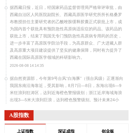
据西藏日报，近日，经国家药品监督管理局严格审评审批，由
西藏自治区人民医院副院长、西藏高原医学研究所所长格桑罗
布教授担任主要研究者的乙酰唑胺缓释胶囊正式获批上市，成
为国内首个获批具有预防急性高原病适应症的药品。该药品的
获批上市，结束了我国无专门预防急性高原病专用药的历史，
进一步丰富了高原医学防治手段，为高原群众、广大进藏人群
及高原重大项目建设提供了坚实的健康保障，同时有力提升了
西藏在国际高原医学领域的科研影响力。
2026-08-08 14:14:35
据自然资源部，今年第9号台风“白海豚”（强台风级）正逐渐向
我国东南沿海靠近，受其影响，8月7日—8日，东海出现6—9
米狂浪到狂涛区，达到近海橙色警报级别；浙江近岸海域海浪
出现3—5米大浪到巨浪，达到橙色预警级别。预计未来24小
时，江苏南通至浙江温州将出现最大160cm风暴增水，浙江近
岸海域将出现5—8米的巨浪到狂浪，海浪预警级别为红色。 根
A股指数
据《海洋灾害应急预案》规定，自然资源部于8月8日将浙江的
海洋灾害应急响应升级为二级，将福建和上海的海洋灾害应急
上证指数
深证成指
创业板