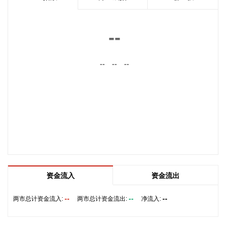
响应升级为三级。要求浙江、上海、福建、江苏等受影响省份
自然资源（海洋）主管部门、国家海洋环境预报中心、自然资
源部海洋减灾中心、自然资源部东海局等单位组织做好应急监
--
测、会商研判、预报预警以及灾害调查评估等工作。受此次台
风过程影响，我国东海海域风大浪高，海况恶劣，提醒海上航
--
--
--
行作业的船只远离危险海域，沿海各有关单位提前采取防潮避
浪措施，有效防范可能带来海水倒灌风险。
2026-08-08 14:10:15
据南京发布，8月4日，“南京聚信天晟股权投资合伙企业（有限
合伙）”正式落地紫金山国际科创基金街区。基金规模10.01亿
元，管理人为中信聚信（北京）资本管理有限公司，其向上穿
透的实际控制人为中信集团，管理人整体管理规模超百亿元。
该基金在2026紫金山创投大会上签约启动组建，将重点投向新
一代信息技术、高端装备、新材料、新能源、生物医药及新消
资金流入
资金流出
费等领域，为南京科创产业注入新的资本动能。
--
--
--
两市总计资金流入:
两市总计资金流出:
净流入:
2026-08-08 14:06:16
据气象部门预测和自然资源部地质灾害技术指导中心研判，受