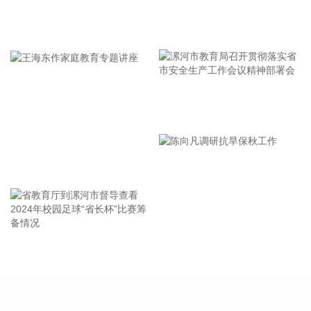
2026-08-08 11:58:15
牢记使命 加强修养 严于律己
乌克兰空军8日在社交媒体称，乌克兰首都基辅，以及敖德萨
州等多地有无人机来袭风险。基辅市军事管理局称，由于无人
机和弹道导弹威胁，基辅市拉响防空警报。该部门还称，基辅
一处燃料库起火，但未说明具体原因。 据俄罗斯方面8日凌晨
消息，俄罗斯萨马拉州、萨拉托夫州等多地有导弹来袭风险。
漯河市教育局召开贯彻落实省
今天已有十多个俄罗斯机场暂停航班起降。
市安全生产工作会议精神部署
2026-08-08 11:42:20
会
根据国融基金8月8日公告，总经理毛灵俊因个人原因离任，总
王海东作家庭教育专题讲座
经理职位暂由张圆辉代任。根据国融基金安排，该公司董事会
选举韩光华拟任公司总经理，待韩光华完成相关程序后履职。
2026-08-08 11:08:16
据深视新闻，为持续营造市场化、法治化、国际化一流口岸营
省教育厅到漯河市督导查看
陈向凡调研抗旱保秋工作
商环境，深入贯彻落实党的二十大和二十届历次全会精神，贯
2024年校园足球“省长杯”比赛
彻落实国家、省、市关于优化营商环境的决策部署，深圳市口
筹备情况
岸办和深圳海关会同深圳市优化口岸营商环境工作组各成员单