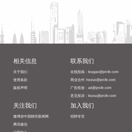
位，认真研究制定《深圳市2026年优化口岸营商环境若干措
施》，推出19条工作举措。
2026-08-08 10:56:31
据人民邮电报，8月7日，中国电信集团有限公司与内蒙古自治
区人民政府签署战略合作协议，此次战略合作重点围绕算力基
础设施建设、新一代通信网络建设、产业数字化转型、低空经
济高质量发展等领域深化合作，加快内蒙古数字经济发展与产
业数字化进程，奋力书写中国式现代化内蒙古新篇章。
相关信息
联系我们
2026-08-08 10:52:22
关于我们
在线投稿：tougao@prcfe.com
近日，星环聚能完成新一轮（A++轮）融资，融资金额为 8.8亿
使用条款
商业合作: hezuo@prcfe.com
元。本轮融资由深投控资本、深担创投、农银资本、交银投
版权声明
广告投放：ad@prcfe.com
资、纪源资本、永鑫方舟、可可资本、优势资本等机构联合投
意见投诉：tousu@prcfe.com
资，老股东上海科创集团旗下知识产权基金等机构继续跟投。
关注我们
加入我们
本轮融资资金将与A轮、A+轮融资资金一起，共同用于上海嘉
定实验基地建设、NTST（负三角球形托卡马克）建造与运
微博@中国财经新闻网
招聘专页
行、CTRFR-1（星环一号）设计建造，以及聚变堆级高温超导
腾讯微信
磁体与 AI 等离子体控制等关键技术的持续工程化推进。