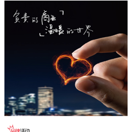
台风“白海豚”影响，未来三天，浙江东部、安徽西部等地局部
地区发生地质灾害的风险高。自然资源部于8月8日12时对安徽
启动地质灾害防御IV级响应，将浙江地质灾害防御响应等级由
IV级提升为Ⅲ级，派出司局级同志带队的工作组赴浙江指导地
质灾害防范应对工作。
2026-08-08 13:38:17
中国地震台网正式测定：8月8日12时50分在美国阿拉斯加州
（北纬62.35度，西经152.25度）发生5.2级地震，震源深度10
千米。
2026-08-08 13:26:20
据湖北日报，8月7日，湖北省首家宇树科技产业学院在长江工
程职业技术学院成立。据悉，“宇树科技产业学院”由宇树科技
股份有限公司与长江工程职业技术学院共建，实行“企业专家任
院长、校内教授任执行副院长”双院长制管理架构，聚焦机器人
调试、运维、技术支持等市场紧缺岗位，精准培育紧缺人才。
2026-08-08 13:22:33