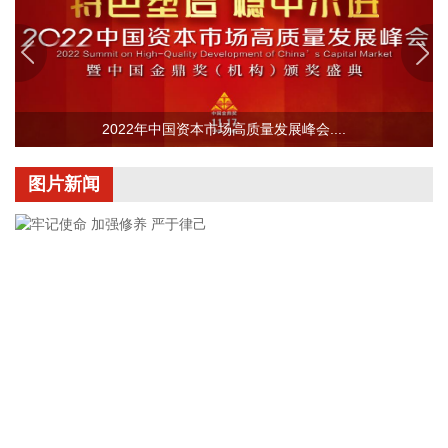
北京市住房和城乡建设委员会、北京市规划和自然资源委员
会、北京住房公积金管理中心7日晚联合印发《关于进一步优
化调整本市房地产政策的通知》。通知提出，适度提高住房公
积金最高贷款额度。购房家庭中1人为公积金缴存人的，购买
2022年中国资本市场高质量发展峰会....
首套住房公积金贷款最高贷款额度为120万元，二套住房公积
金贷款最高额度为100万元；夫妻双方均为缴存人的，购买首
套住房公积金贷款最高贷款额度为240万元，二套住房公积金
图片新闻
贷款最高额度为200万元。符合以下条件的，最高贷款额度可
进一步上浮： 1.城六区户籍居民家庭，在城六区外购买首套住
房的，最高可上浮20万元； 2.购买住房符合本市建筑绿色发展
支持政策的，最高可上浮40万元； 3.本市户籍二孩及以上多子
女家庭购买住房的，可上浮40万元。 同时符合多项条件的，最
高贷款额度可叠加上浮，购房家庭中1人为公积金缴存人的，
最高上浮60万元；夫妻双方均为缴存人的，最高上浮100万
元。实际贷款额度依据购房家庭还款能力确定。
2026-08-07 21:32:25
牢记使命 加强修养 严于律己
据中国工程机械工业协会对挖掘机主要制造企业统计，2026年