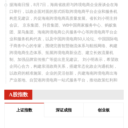
据海南日报，8月7日，海南省政府与跨境电商企业座谈会在海
口举行，以政企面对面的形式听取跨境电商平台企业和服务机
构意见建议，共促海南跨境电商高质量发展。省长刘小明主持
会议。 京东集团、抖音集团、WB中国商家服务中心、蚂蚁集
团、菜鸟集团、海南跨境电商公共服务中心等跨境电商平台企
业和服务机构代表，以及中国跨境电商50人论坛、中国国际电
子商务中心的专家，围绕完善智慧物流体系与航线网络、构建
跨境电商生态体系、拓展跨境电商新业态、建立长效流量机
制、加强品牌宣传推广等提出意见建议。 刘小明表示，希望政
企同心合力，构建亲清政商关系，搭建常态化政企沟通机制，
以政府的精准施策、企业的灵活创新，共建海南跨境电商出海
产业基地、自贸港跨境电商一站式服务平台，推动政策红利和
市场活力深度耦合，使海南在全球跨境电商版图中占据独特地
位。
A股指数
2026-08-07 22:18:12
上证指数
深证成指
创业板
8月7日下午，国家防总副总指挥、水利部部长李国英主持专题
会商，视频连线水利部长江、黄河、淮河、海河、珠江、松
辽、太湖等流域管理机构，分析研判今年第13号台风“白海