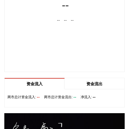
--
豚”发展态势及影响，系统安排部署台风暴雨洪水防御工作。
李国英要求，全力以赴做好六个方面重点工作。一要强化监测
--
--
--
预报预警。二要突出抓好山洪灾害防御。三要确保水利工程安
全度汛。四要强化流域水工程统一联合调度。五要统筹做好城
市外洪内涝防御。六要确保重要基础设施安全。
2026-08-07 22:14:22
美股存储股走低，美光科技跌超2%，SK海力士跌超5%，闪迪
跌超3%，西部数据跌超5%，希捷科技跌超9%。
2026-08-07 22:06:20
冠盛股份7月投资者关系活动记录表披露，冠盛东驰电池工厂
资金流入
资金流出
于4月开始调试工作，为提升工厂调试进度，国网温州供电公
司提前搭建10千伏临时线路协助公司推进设备调试进度。6月
--
--
--
两市总计资金流入:
两市总计资金流出:
净流入:
25日，供电公司已顺利完成110千伏变电站的建设并顺利引入
市政电网进行供电。目前工厂已经进入全面联机调试工作，预
计调试周期为6—9个月。固液混合电池量产线尚未正式下线，
项目的最新动态以公司公开披露的信息为准。