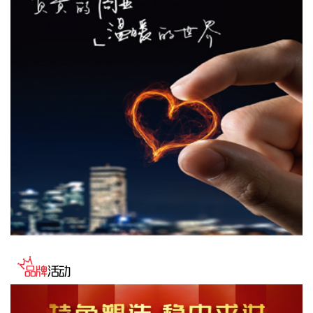
2026-08-07 22:04:03
据青岛港公众号消息，8月7日，山东港口青岛港与青岛科技大
学在山港大厦签署战略合作协议。根据协议，双方将充分发挥
各自优势，强化资源共享、优势互补，加快培育新质生产力，
着力打造一批可复制、可推广的示范应用场景，为智慧绿色港
口建设注入强劲动能。
2026-08-07 21:39:20
上海市气象台介绍，台风“白海豚”强度强，环流尺度大，七级
风圈半径超过400公里，北侧结构密实，云雨带发展旺盛，对
上海市的影响呈现“风长雨强”的特点。 台风“白海豚”登陆后深
入内陆的走向还存在较大不确定性，受到东西两环副热带高压
的影响，后期如果台风残涡在上海西侧回旋少动，对上海的影
响可能会长达4天，过程风雨影响都会比较大。 台风登陆并深
入内陆后，低空风切变较大，容易出现龙卷风，所以10日左
右“白海豚”登陆后要警惕龙卷风的可能性，气象部门也将密切
监测，做好研判和预警。
2026-08-07 21:39:19