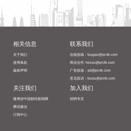
2026-08-07 20:54:37
SuperX （NASDAQ：SUPX）8月7日宣布，公司董事会批准
设立新一轮12个月的股票回购计划，并授予最高2000万美元的
回购额度。
2026-08-07 20:54:36
相关信息
联系我们
据“上海发布”，中国铁路上海局集团有限公司‌介绍，为确保铁
关于我们
在线投稿：tougao@prcfe.com
路运输和旅客出行安全，铁路部门密切关注台风“白海豚”路径
使用条款
商业合作: hezuo@prcfe.com
变化和后续影响，及时启动防台防汛应急响应，采取超前预
版权声明
广告投放：ad@prcfe.com
警、主动避险等措施，调整部分线路列车开行方案，计划对8
意见投诉：tousu@prcfe.com
月9日至10日衢九铁路、沪昆铁路、萧甬铁路，8月9日至11日
关注我们
加入我们
衢宁铁路、甬金铁路，8月9日至12日金千铁路，8月9日至13
日皖赣铁路等部分区段部分时段途经列车，采取临时停运措
微博@中国财经新闻网
招聘专页
施。
腾讯微信
2026-08-07 20:50:10
订阅中心
粤海饲料(001313)8月7日公告，公司拟作为有限合伙人出资不