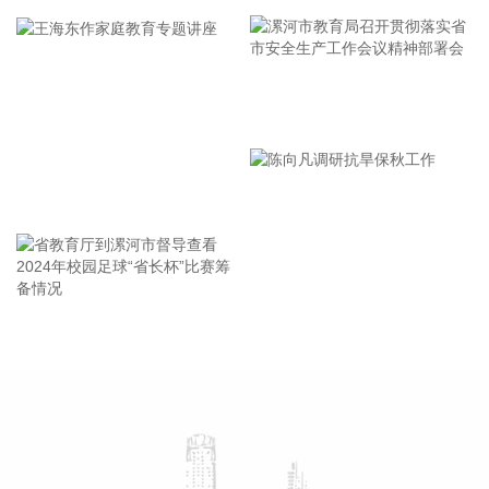
7月销售各类挖掘机19521台，同比增长13.9%。其中：国内销
量7608台（含电动挖掘机41台），同比增长4.13%；出口
11913台（含电动挖掘机62台），同比增长21.2%。 2026年1
—7月，共销售挖掘机171841台，同比增长24.8%。其中：国
漯河市教育局召开贯彻落实省
内销量86633台（含电动挖掘机227台），同比增长18.8%；出
口85208台（含电动挖掘机197台），同比增长31.7%。
市安全生产工作会议精神部署
2026-08-07 21:24:15
会
王海东作家庭教育专题讲座
孚日股份8月7日在互动平台表示，公司VC装置暂无检修计划。
2026-08-07 21:24:13
四川双马(000935)8月7日公告，公司拟以不低于5000万元
（含）且不超过1亿元（含）通过集中竞价交易方式回购股
省教育厅到漯河市督导查看
陈向凡调研抗旱保秋工作
份，本次回购股份将用于维护公司价值及股东权益所必需。回
2024年校园足球“省长杯”比赛
购价格不超过36元/股（含）。
筹备情况
2026-08-07 21:02:14
美股存储板块盘前走高，截至发稿，美光科技、西部数据、希
捷科技涨超3%，闪迪涨超5%。