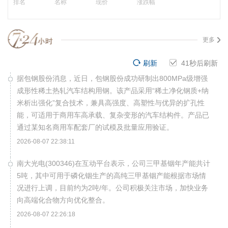
排名
名称
现价
涨跌幅
更多
刷新
40
秒后刷新
据包钢股份消息，近日，包钢股份成功研制出800MPa级增强
成形性稀土热轧汽车结构用钢。该产品采用“稀土净化钢质+纳
米析出强化”复合技术，兼具高强度、高塑性与优异的扩孔性
能，可适用于商用车高承载、复杂变形的汽车结构件。产品已
通过某知名商用车配套厂的试模及批量应用验证。
2026-08-07 22:38:11
南大光电(300346)在互动平台表示，公司三甲基铟年产能共计
5吨，其中可用于磷化铟生产的高纯三甲基铟产能根据市场情
况进行上调，目前约为2吨/年。公司积极关注市场，加快业务
向高端化合物方向优化整合。
2026-08-07 22:26:18