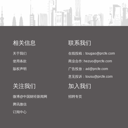
项目中有采购公司电源产品。
2026-08-05 21:26:18
据紫光股份消息，8月5日，紫光股份旗下新华三集团与杭州海
康机器人股份有限公司正式达成战略合作伙伴关系，将围绕园
区网络以及工业自主移动机器人（Autonomous Mobile
相关信息
联系我们
Robot，简称AMR）无线网络的方案开发与应用落地展开深度
合作，共同提升智能制造与商业流通场景下AMR无线网络的高
关于我们
在线投稿：tougao@prcfe.com
稳定性与实时互联能力，加速工业智能化转型进程。
使用条款
商业合作: hezuo@prcfe.com
2026-08-05 21:11:11
版权声明
广告投放：ad@prcfe.com
意见投诉：tousu@prcfe.com
关注我们
加入我们
微博@中国财经新闻网
招聘专页
腾讯微信
订阅中心