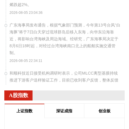
烯跌超2%。
2026-08-05 23:04:36
广东海事局发布通告，根据气象部门预测，今年第13号台风“白
海豚”将于7日白天穿过琉球群岛后移入东海，向华东沿海靠
近，将影响台湾海峡及周边海域。经研究，广东海事局决定于
8月6日18时起，对经过台湾海峡南口北上的船舶实施交通管
制。
2026-08-05 22:34:11
和顺科技近日接受机构调研时表示，公司MLCC离型基膜持续
推进下游客户送样验证工作，目前已收到客户反馈，整体反馈
情况较好，后续将根据客户意见开展进一步的工艺优化与测试
对接工作。高端功能膜材客户认证流程较长，验证进度受下游
A股指数
客户测试排期、工艺匹配等多重因素影响，存在一定不确定
性，暂未形成规模化收入，对公司当期业绩贡献有限。
上证指数
深证成指
创业板
2026-08-05 22:24:23
现货黄金突破4230美元/盎司，日内涨3.75%。