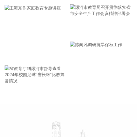
稍早前，以军向黎巴嫩南部曼苏里村居民发出“紧急”撤离警
告。以色列国防军阿拉伯语发言人表示，由于黎巴嫩真主党违
反了此前的停火协议，以色列国防军将对该组织采取强力的军
事行动。
漯河市教育局召开贯彻落实省
2026-08-05 21:34:13
市安全生产工作会议精神部署
据包钢集团，日前，包钢股份市场开发取得新突破，成功中标
会
铁路车厢耐候钢订单，标志着包钢股份高端耐候钢产品正式进
王海东作家庭教育专题讲座
入国内轨道交通主机厂供应体系。据了解，该订单需求来自国
内大型轨道交通装备制造国企，业务覆盖传统轨道装备、化工
运储装备等多个领域。
2026-08-05 21:30:22
省教育厅到漯河市督导查看
陈向凡调研抗旱保秋工作
据中国联通，截至目前，中国联通标准机架规模超过110万
2024年校园足球“省长杯”比赛
架，建成7个百兆瓦级AIDC园区，智算规模达到45EFLOPS。
筹备情况
2026-08-05 21:26:19
英杰电气(300820)8月5日在互动平台表示，公司电源产品未直
接配套太空光伏项目。公司部分客户承接相关海外项目，该类