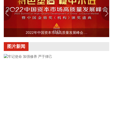
就“请问公司将来是否会生产电池级碳酸钠？”的问题，博源化
工(000683)8月5日在互动平台表示，公司暂无相关计划。
2026-08-05 21:38:18
荣旗科技(301360)8月5日公告，近日，公司取得招商银行股份
有限公司苏州分行出具的《贷款承诺函》，本次股票回购专项
2022年中国资本市场高质量发展峰会....
贷款额度不超过4500万元，专项用于回购公司股票，贷款期限
不超过36个月。
图片新闻
2026-08-05 21:34:26
据长飞光纤消息，香港电讯近日宣布，将推出3.2Tbps超低时
延AI数据中心互联（DCI）超级高速通道（AI DCI
Superhighway），为香港同类首创方案。该项目中，长飞光纤
为香港电讯提供自主研发的空芯光纤光缆，为跨多数据中心算
力资源的高速无缝调度提供关键传输保障。
2026-08-05 21:34:17
当地时间5日，以色列国防军表示，为回应黎巴嫩真主党违反
停火协议的行为，以军开始对黎南部相关地区展开精准空袭。
牢记使命 加强修养 严于律己