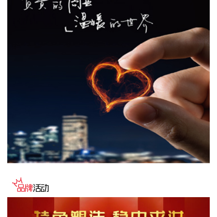
性。公司不开展机器人产品的批量研发及生产业务。公司与相
关机器人厂商的合作仅限于培训相关业务，未签订任何涉及股
权投资、产品收入分成的合作协议。
2026-08-05 21:52:12
英伟达涨超4%，报221美元/股，总市值约5.33万亿美元。
2026-08-05 21:49:10
唯特偶(301319)8月5日披露半年报，2026年上半年，公司实
现营业收入9.34亿元，同比增长40.62%；归属于上市公司股东
的净利润5208.45万元，同比增长23.47%；基本每股收益
0.2886元。报告期内，营业收入业绩变动主要原因是金属原材
料价格上升及报价模式调整。
2026-08-05 21:45:27
美股三大指数小幅高开，标普500指数涨0.65%，道指涨
0.7%，纳指涨0.42%。SpaceX跌超10%，AMD跌7%。
2026-08-05 21:38:18