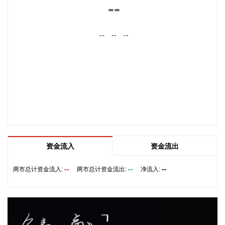
--
2026-08-05 22:17:15
现货黄金站上4220美元/盎司，日内涨3.39%。
--
--
--
2026-08-05 22:10:14
据武汉经开区消息，8月5日，武汉经开区与西上海旗下控股子
公司武汉元丰汽车零部件有限公司签约。西上海再次追投武汉
经开区，建设武汉元丰汽车零部件研发生产基地，进一步增强
经开区在智能底盘执行部件领域的供给能力。该项目总投资约
1.56亿元，将重点布局电子驻车液压盘式制动器（EPB）等线
控制动产品，新增自动化工艺设备、研发测试中心及相关配套
设施。
资金流入
资金流出
2026-08-05 21:59:11
--
--
--
两市总计资金流入:
两市总计资金流出:
净流入:
8连板传智教育(003032)8月5日发布股票交易严重异常波动公
告，公司股票连续10个交易日内日收盘价格涨幅偏离值累计达
到+100%。公司新开设的线下具身智能开发课程目前尚未正式
开班，尚未形成收入和利润，未来市场需求具有高度的不确定