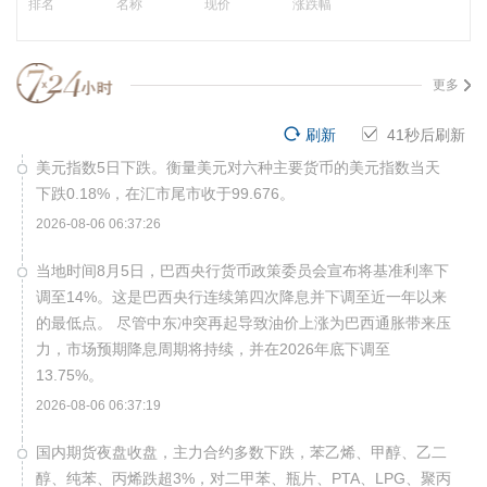
排名
名称
现价
涨跌幅
更多
刷新
40
秒后刷新
美元指数5日下跌。衡量美元对六种主要货币的美元指数当天
下跌0.18%，在汇市尾市收于99.676。
2026-08-06 06:37:26
当地时间8月5日，巴西央行货币政策委员会宣布将基准利率下
调至14%。这是巴西央行连续第四次降息并下调至近一年以来
的最低点。 尽管中东冲突再起导致油价上涨为巴西通胀带来压
力，市场预期降息周期将持续，并在2026年底下调至
13.75%。
2026-08-06 06:37:19
国内期货夜盘收盘，主力合约多数下跌，苯乙烯、甲醇、乙二
醇、纯苯、丙烯跌超3%，对二甲苯、瓶片、PTA、LPG、聚丙