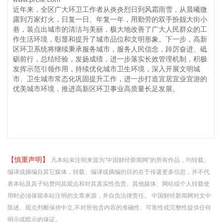
近年来，全区广大环卫工作者从炎炎烈日到风霜雨雪，从晨曦微
露到万家灯火，日复一日、年复一年，用勤劳的双手扮靓大街小
巷，装点出城市的清洁与美丽，极大地改善了广大人民群众的工
作生活环境，彰显和提升了城市品位和文明形象。下一步，高新
区环卫系统将继续秉承服务城市，服务人民信念，踔厉奋进、砥
砺前行，总结经验，发扬成绩，进一步落实长效管理机制，积极
发挥示范引领作用，持续优化城市卫生环境，深入开展文明城
市、卫生城市常态化巩固提升工作，进一步打造宜居宜业宜游的
优美城市环境，推进高新区环卫事业高质量长足发展。
【慎重声明】
凡本站未注明来源为"中国财经新闻网"的所有作品，均转载、
编译或摘编自其它媒体，转载、编译或摘编的目的在于传递更多信息，并不代
表本站及其子站赞同其观点和对其真实性负责。其他媒体、网站或个人转载使
用时必须保留本站注明的文章来源，并自负法律责任。 中国财经新闻网对文中
陈述、观点判断保持中立,不对所包含内容的准确性、可靠性或完整性提供任何
明示或暗示的保证。