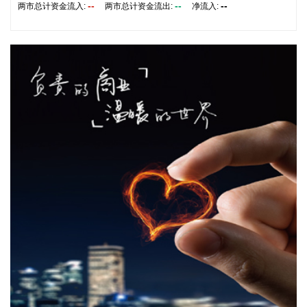
华润双鹤(600062)8月6日公告，全资子公司华润双鹤利民药业
--
--
--
两市总计资金流入:
两市总计资金流出:
净流入:
(济南)有限公司普瑞巴林缓释片完成Ⅲ期临床试验登记公示，试
验目的系评价普瑞巴林缓释片治疗带状疱疹后神经痛的有效性
和安全性。试验药物整体安全性良好，不良反应发生情况较已
上市产品相似或更低。
2026-08-06 17:06:15
据腾远钴业消息，8月5日，腾远钴业实控人携高管团队拜访厦
门钨业集团。实地参观结束后，双方开展专题座谈交流。会
上，两家企业分别交流了近期生产经营整体情况，结合产业实
际共同探讨有色金属及新能源新材料市场现状与行业发展趋
势。围绕双方高度契合的业务领域，双方重点就新能源材料、
二次资源板块开展深度探讨，交流各自产业布局思路，研讨产
业链协同、供应链保障、产业机遇与风险应对等关键议题，充
分交换发展思路，挖掘多元合作空间。
2026-08-06 17:02:27
企查查APP显示，近日，海目星增材（广州）智能装备有限公
司成立，经营范围包含：增材制造装备销售；增材制造；通用