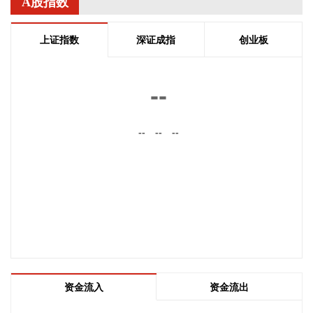
A股指数
实现营业总收入29.86亿元，同比增长92.2%；实现归属于上市
公司股东的净利润9234.62万元，上年同期亏损381.3万元，同
上证指数
深证成指
创业板
比扭亏为盈；基本每股收益0.19元。报告期内，公司业绩增长
主要是电接触材料板块和硬质合金板块业绩同比增加较多。
2026-08-06 17:14:28
--
天邦食品(002124)8月6日发布7月份商品猪销售情况简报，7月
份销售商品猪70.62万头，销售收入5.17亿元，销售均价10.63
--
--
--
元/公斤，环比变动分别为4.76%、5.16%、10.51%。 2026年
1—7月销售商品猪459.36万头，销售收入38.4亿元，销售均价
10.9元/公斤，同比变动分别为31.44%、-20.49%、-32.66%。
2026-08-06 17:10:15
据北京日报，8月6日12时03分，北京电网最大负荷达到
2939.9万千瓦，创历史新高。记者从国网北京市电力公司了解
到，空调等降温负荷增长明显，占比达到45%。
2026-08-06 17:10:12
资金流入
资金流出