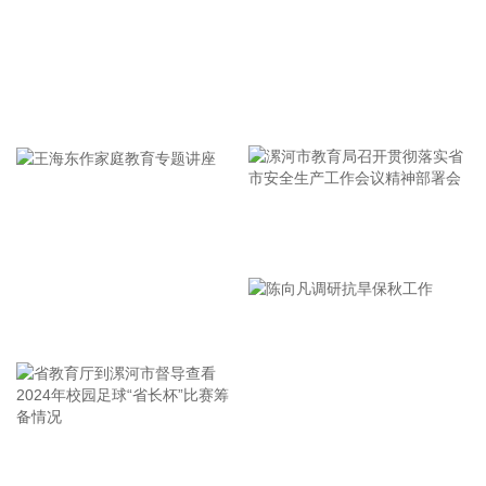
索洛尔氨氯地平片作为高血压治疗的替代疗法，适用于目前同
时服用与复方制剂剂量相同的单药且血压控制良好的患者。
2026-08-06 16:50:16
8月5日，人民银行上海总部组织召开上海市金融形势分析会，
牢记使命 加强修养 严于律己
学习传达近期人民银行、外汇局有关会议精神，分析当前经济
金融形势，部署做好下半年金融服务上海经济高质量发展相关
工作。 会议强调，一要落实各项金融服务实体经济政策要求。
深挖有效信贷需求，着力提高贷款投放质效，多元化方式加大
金融支持实体经济力度，保持金融总量合理增长。全面落实利
漯河市教育局召开贯彻落实省
率政策要求，切实提高利率市场化定价能力，促进社会综合融
市安全生产工作会议精神部署
资成本低位运行。深入做好金融“五篇大文章”特别是科技金融
会
大文章，加快构建多元化、接力式科技金融服务体系。二要持
王海东作家庭教育专题讲座
续深化金融改革和高水平开放。进一步提升跨境人民币业务服
务质效和投融资便利化水平，深度了解企业需求与经营情况，
持续扩大政策红利覆盖面。认真落实上海国际金融中心发展离
岸金融行动方案，推动试点业务尽快落地见效。落实落细外汇
管理改革要求，将便利化政策精准推送至需求主体，助力经营
省教育厅到漯河市督导查看
陈向凡调研抗旱保秋工作
主体用好用足政策。三要不断提升基础金融服务质效。四要不