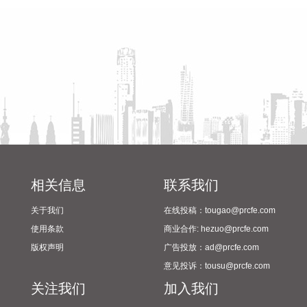
2024年校园足球“省长杯”比赛
断提高金融风险防控水平。
筹备情况
2026-08-06 16:47:34
上港集团(600018)8月6日公告，7月公司预计完成母港集装箱
吞吐量467.8万标准箱，同比增长1.3%；预计完成母港货物吞
吐量4889.9万吨，同比下降3.8%。
2026-08-06 16:47:28
天宇股份(300702)8月6日公告，全资子公司浙江诺得药业有限
公司近日收到国家药监局核准签发的关于盐酸伐地那非片的
《药品注册证书》。该药品用于治疗男性阴茎勃起功能障碍。
相关信息
联系我们
2026-08-06 16:47:27
关于我们
在线投稿：tougao@prcfe.com
当地时间8月6日，巴基斯坦外交部发言人塔希尔·安德拉比表
使用条款
商业合作: hezuo@prcfe.com
示，巴方希望有关霍尔木兹海峡的协议能够为美伊继续对话创
版权声明
广告投放：ad@prcfe.com
造条件，并推动双方恢复技术层面谈判。 安德拉比表示，巴基
意见投诉：tousu@prcfe.com
斯坦将继续就中东局势和霍尔木兹海峡问题与有关国家保持沟
关注我们
加入我们
通，巴方支持通过外交对话缓解地区紧张局势。