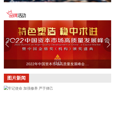
零部件制造等。企查查股权穿透显示，该公司由海目星全资持
股。
2026-08-06 16:58:11
贵州轮胎(000589)8月6日公告，公司境外全资子公司NACTR
公司近期陆续收到美国海关与边境保护局的退税，截至目前已
累计收到退回关税及利息合计1198.3万美元（其中关税
1152.66万美元，利息45.64万美元），折合人民币约8135.87
万元。
2026-08-06 16:54:15
2022年中国资本市场高质量发展峰会....
金麒麟(603586)8月6日披露半年报，2026年上半年，公司实
现营业收入7.75亿元，同比下降19.64%；归属于上市公司股东
图片新闻
的净利润1729.38万元，同比下降83.94%；基本每股收益0.09
元。
2026-08-06 16:50:19
国药现代(600420)8月6日公告，全资子公司国药容生收到国家
药监局核准签发的比索洛尔氨氯地平片《药品注册证书》。比