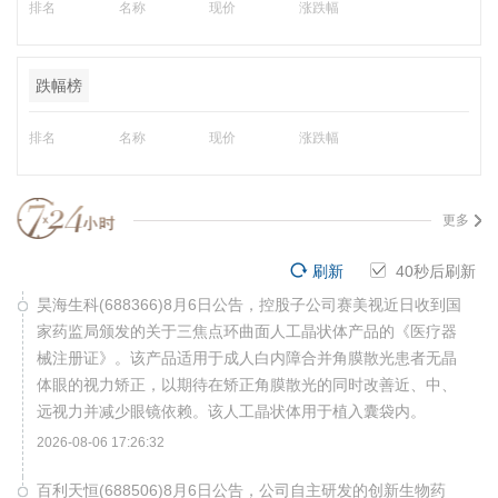
排名
名称
现价
涨跌幅
跌幅榜
排名
名称
现价
涨跌幅
更多
刷新
39
秒后刷新
昊海生科(688366)8月6日公告，控股子公司赛美视近日收到国
家药监局颁发的关于三焦点环曲面人工晶状体产品的《医疗器
械注册证》。该产品适用于成人白内障合并角膜散光患者无晶
体眼的视力矫正，以期待在矫正角膜散光的同时改善近、中、
远视力并减少眼镜依赖。该人工晶状体用于植入囊袋内。
2026-08-06 17:26:32
百利天恒(688506)8月6日公告，公司自主研发的创新生物药