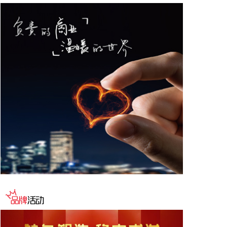
2026-08-07 12:09:08
①金河生物：2025年度以简易程序向特定对象发行股
票申请获证监会同意注册批复。 ②东方锆业：向特定
对象发行股票申请获深交所受理。
2026-08-07 12:03:22
国家能源局印发《电力安全生产“十五五”行动计
划》，其中提出，加强“人工智能+”安全治理，创新设
备高精度故障预测及健康管理方法，推动人工智能技
术嵌入智能安全工器具，研究基于人工智能大模型的
电力安全生产辅助决策技术。加大关键电力装备自主
研发，加强新型防护材料研发，设立电力装备核心部
件技术攻关专项计划，推动电力芯片、特高压组部件
等关键技术突破。推动电力建设工程安全质量管控技
术创新，研究建设电力建设工程智能化监管体系，运
用人工智能、大数据等手段加强重点电力工程非现场
监管和质量监督工作。