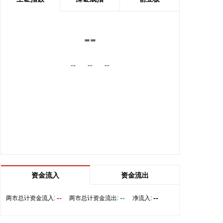
记者获悉，8月6日，阿里巴巴视频生成大模型Wan
3.0开启公测，在生成时长、万能创作、全能参考以
及真实世界还原等维度全面升级：单次可生成30秒视
--
频，完整表达创作意图；在文本、图片、音频、视频
四种基础模态之外，首次支持doc、xls、ppt、pdf、
--
--
--
md等文档格式输入等。 据了解，Wan3.0还有智能时
长功能，可根据提示词自动推荐合适时长。
2026-08-07 12:25:28
港股午间收盘，恒生指数涨0.15%，恒生科技指数涨
0.34%。PCB概念走强，鼎泰高科、胜宏科技涨超
11%，广合科技涨超10%，建滔积层板涨近10%。大
模型股大涨，MINIMAX-W、智谱涨超17%。
2026-08-07 12:12:32
资金流入
资金流出
据齐心集团消息，近日，齐心集团中选长安汽车电子
商城项目。公司将依托一站式政企数字化采购服务平
--
--
--
两市总计资金流入:
两市总计资金流出:
净流入:
台，提供成熟完善的采购全流程配套服务，助力头部
整车制造企业采购管理数智化升级。