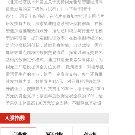
《北京经济技术开发区关于支持词元驱动智能经济高
质量发展的若干措施（试行）》（下称“词元十
条”）。词元十条明确，在芯片侧将加大推理专用芯片
研发扶持力度，探索集成电路系统级架构创新。在模
型侧加速推理效能跃升，推动通用模型与行业专用模
型协同研发，提升端侧推理效率。在数据侧持续深化
监管沙盒机制创新，鼓励具身智能、自动驾驶、医疗
健康等重点领域的数据交易流通，探索以词元交易为
基础的数据定价模式。通过打造全要素保障体系，为
词元工厂建设提供全方位支撑。 政策提出，对推动批
量词元生产的企业，给予一定资金支持。每年还将继
续发放算力券、数据券各1亿元，对开展推理效能跃
升的企业，按照算力租赁费用的30%，给予最高2000
万元的资金支持；按照年度数据交易金额的10%，给
予采购主体最高100万元资金支持。不断降低基础设
施建设和企业运营成本，全面提升单位能效下的词元
A股指数
产出效率与系统稳定性。
2026-08-07 12:29:22
上证指数
深证成指
创业板