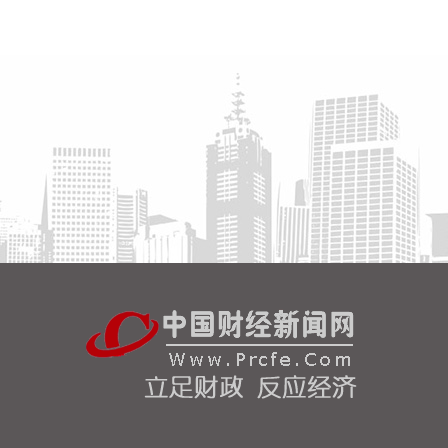
2026-08-07 10:55:32
海关总署公布数据显示，中国7月出口（以美元计
价）同比增23.9%，进口同比增27.5%，贸易顺差
1125亿美元。
2026-08-07 10:51:14
据网宿科技消息，近日，网宿科技与趋境科技宣布达
成深度战略合作。双方将面向企业级AI推理市场，整
合技术与资源优势，共同打造高性价比、高品质、高
可靠的AI Token生产体系，助力AI应用向更多行业、
更深场景规模化落地。
2026-08-07 10:48:11
海关总署今天公布统计数据显示，今年前7个月：我
国民营企业进出口17.16万亿元，同比增长了
17.2%，占我国进出口总值的56.9%，继续保持第一
大外贸主体地位。同期，外商投资企业进出口8.78万
亿元，增长了17.6%；国有企业进出口4.14万亿元，