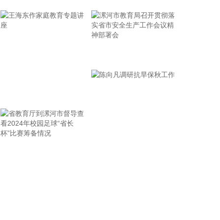
质安全建设全面推进，推动实现从“要我安全”向“我要
安全”转变，电力安全生产形势持续稳定。
2026-08-07 11:32:14
据扬子江船业7日消息，扬子江船业近日发布2026年
漯河市教育局召开贯彻落
上半年度财务报告，公司营业收入及盈利能力均创历
实省市安全生产工作会议
史新高。得益于集团造船核心业务的强劲增长，报告
精神部署会
期内实现营业收入175亿元，同比增长36.2%，其中
王海东作家庭教育专题讲
核心造船业务占总营收比重约94%；毛利润达63亿
元，同比增长42.8%；实现净利润54亿元，同比增长
座
28.4%。
2026-08-07 11:05:27
省教育厅到漯河市督导查
陈向凡调研抗旱保秋工作
企查查APP显示，近日，杭州天铁智算科技有限公司
成立，经营范围包含人工智能硬件销售；基于云平台
看2024年校园足球“省长
的业务外包服务；人工智能基础资源与技术平台；集
杯”比赛筹备情况
成电路芯片设计及服务；集成电路销售等。企查查股
权穿透显示，该公司由天铁科技(300587)等共同持
股。