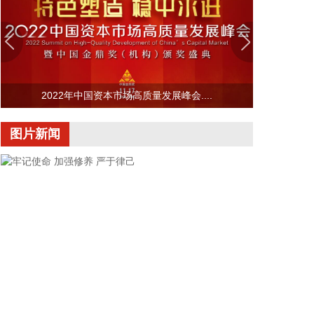
2026-08-07 11:36:33
今日早盘三大指数震荡上行。截至午间收盘，沪指涨
0.49%，深证成指涨1.31%，创业板指涨1.75%。盘
面上，CRO概念走强，百花医药4连板；PCB概念掀
涨停潮，景旺电子、红板科技等多股涨停；稀土永磁
2022年中国资本市场高质量发展峰会....
概念活跃，中国稀土等涨停。另外，CPO概念、小金
属、元件、电子化学品等板块涨幅居前；数字货币概
图片新闻
念、粮食概念、房地产、煤炭、游戏等板块跌幅居
前。全市场约3000只个股下跌，半日成交额超1.6万
亿元。
2026-08-07 11:36:14
国家能源局印发《电力安全生产“十五五”行动计
划》，到2030年，电力安全治理体系和治理能力现代
化建设取得明显进展，电力安全生产责任全面落实，
电力安全风险分级管控和隐患排查治理双重预防机制
有效运转，重大灾害防范和应急处置能力显著增强，
电力建设施工作业风险有效管控，以科技为核心的本
牢记使命 加强修养 严于律己