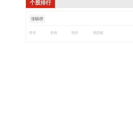
个股排行
涨幅榜
排名
名称
现价
涨跌幅