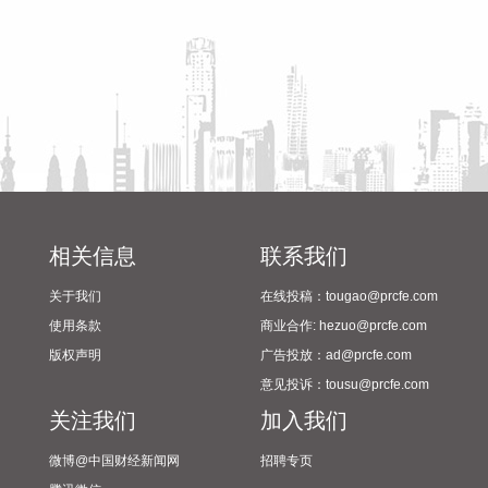
筹备情况
支持政策的，最高可上浮40万元； 3.本市户籍二孩及以上多子
女家庭购买住房的，可上浮40万元。 同时符合多项条件的，最
高贷款额度可叠加上浮，购房家庭中1人为公积金缴存人的，
最高上浮60万元；夫妻双方均为缴存人的，最高上浮100万
元。实际贷款额度依据购房家庭还款能力确定。
2026-08-07 21:32:25
据中国工程机械工业协会对挖掘机主要制造企业统计，2026年
7月销售各类挖掘机19521台，同比增长13.9%。其中：国内销
量7608台（含电动挖掘机41台），同比增长4.13%；出口
相关信息
联系我们
11913台（含电动挖掘机62台），同比增长21.2%。 2026年1
关于我们
在线投稿：tougao@prcfe.com
—7月，共销售挖掘机171841台，同比增长24.8%。其中：国
内销量86633台（含电动挖掘机227台），同比增长18.8%；出
使用条款
商业合作: hezuo@prcfe.com
口85208台（含电动挖掘机197台），同比增长31.7%。
版权声明
广告投放：ad@prcfe.com
2026-08-07 21:24:15
意见投诉：tousu@prcfe.com
关注我们
加入我们
孚日股份8月7日在互动平台表示，公司VC装置暂无检修计划。
2026-08-07 21:24:13
微博@中国财经新闻网
招聘专页