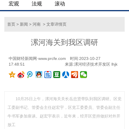
宏观
法规
滚动
首页
>
新闻
>
河南
> 文章详情页
漯河海关到我区调研
中国财经新闻网·www.prcfe.com
时间:2023-10-27
17:48:51
来源:漯河经济技术开发区 lhjk
10月25日上午，漯河海关关长岳忠贤带队到我区调研。区党
工委副书记、管委会主任赵宏宇，区党工委委员、管委会副主任
牛书军参加座谈。赵宏宇表示，近年来，经开区坚持做好对外开
放工