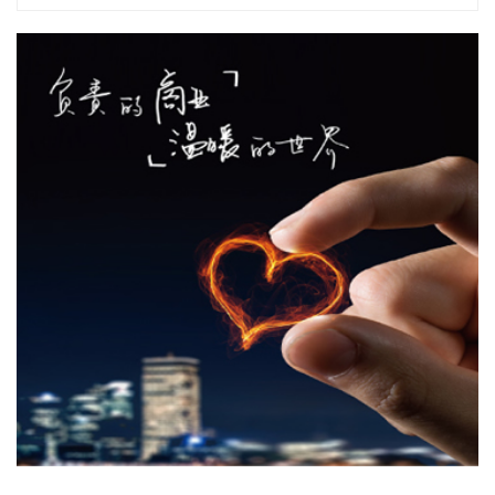
产业基地、自贸港跨境电商一站式服务平台，推动政策红利和
市场活力深度耦合，使海南在全球跨境电商版图中占据独特地
位。
2026-08-07 22:18:12
8月7日下午，国家防总副总指挥、水利部部长李国英主持专题
会商，视频连线水利部长江、黄河、淮河、海河、珠江、松
辽、太湖等流域管理机构，分析研判今年第13号台风“白海
豚”发展态势及影响，系统安排部署台风暴雨洪水防御工作。
李国英要求，全力以赴做好六个方面重点工作。一要强化监测
预报预警。二要突出抓好山洪灾害防御。三要确保水利工程安
全度汛。四要强化流域水工程统一联合调度。五要统筹做好城
市外洪内涝防御。六要确保重要基础设施安全。
2026-08-07 22:14:22
美股存储股走低，美光科技跌超2%，SK海力士跌超5%，闪迪
跌超3%，西部数据跌超5%，希捷科技跌超9%。
2026-08-07 22:06:20