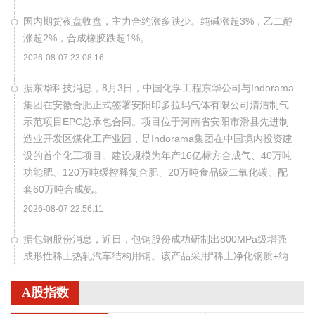
国内期货夜盘收盘，主力合约涨多跌少。纯碱涨超3%，乙二醇
涨超2%，合成橡胶跌超1%。
2026-08-07 23:08:16
据东华科技消息，8月3日，中国化学工程东华公司与Indorama
集团在安徽合肥正式签署安阳印多拉玛气体有限公司清洁制气
示范项目EPC总承包合同。项目位于河南省安阳市滑县先进制
造业开发区煤化工产业园，是Indorama集团在中国境内投资建
设的首个化工项目。建设规模为年产16亿标方合成气、40万吨
功能肥、120万吨缓控释复合肥、20万吨食品级二氧化碳、配
套60万吨合成氨。
2026-08-07 22:56:11
据包钢股份消息，近日，包钢股份成功研制出800MPa级增强
成形性稀土热轧汽车结构用钢。该产品采用“稀土净化钢质+纳
米析出强化”复合技术，兼具高强度、高塑性与优异的扩孔性
能，可适用于商用车高承载、复杂变形的汽车结构件。产品已
A股指数
通过某知名商用车配套厂的试模及批量应用验证。