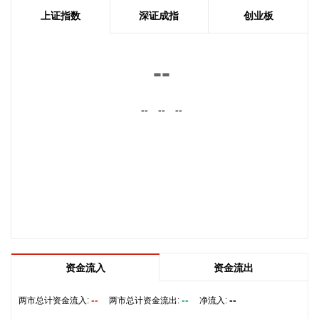
2026-08-07 22:38:11
上证指数
深证成指
创业板
南大光电(300346)在互动平台表示，公司三甲基铟年产能共计
5吨，其中可用于磷化铟生产的高纯三甲基铟产能根据市场情
--
况进行上调，目前约为2吨/年。公司积极关注市场，加快业务
向高端化合物方向优化整合。
--
--
--
2026-08-07 22:26:18
据海南日报，8月7日，海南省政府与跨境电商企业座谈会在海
口举行，以政企面对面的形式听取跨境电商平台企业和服务机
构意见建议，共促海南跨境电商高质量发展。省长刘小明主持
会议。 京东集团、抖音集团、WB中国商家服务中心、蚂蚁集
团、菜鸟集团、海南跨境电商公共服务中心等跨境电商平台企
业和服务机构代表，以及中国跨境电商50人论坛、中国国际电
子商务中心的专家，围绕完善智慧物流体系与航线网络、构建
跨境电商生态体系、拓展跨境电商新业态、建立长效流量机
资金流入
资金流出
制、加强品牌宣传推广等提出意见建议。 刘小明表示，希望政
企同心合力，构建亲清政商关系，搭建常态化政企沟通机制，
--
--
--
两市总计资金流入:
两市总计资金流出:
净流入:
以政府的精准施策、企业的灵活创新，共建海南跨境电商出海