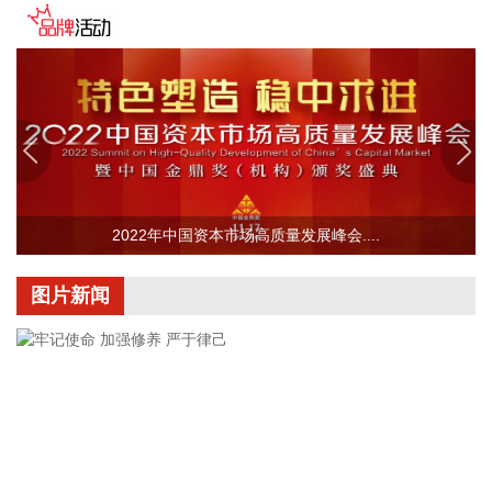
冠盛股份7月投资者关系活动记录表披露，冠盛东驰电池工厂
于4月开始调试工作，为提升工厂调试进度，国网温州供电公
司提前搭建10千伏临时线路协助公司推进设备调试进度。6月
25日，供电公司已顺利完成110千伏变电站的建设并顺利引入
市政电网进行供电。目前工厂已经进入全面联机调试工作，预
计调试周期为6—9个月。固液混合电池量产线尚未正式下线，
项目的最新动态以公司公开披露的信息为准。
2026-08-07 22:04:03
2022年中国资本市场高质量发展峰会....
据青岛港公众号消息，8月7日，山东港口青岛港与青岛科技大
学在山港大厦签署战略合作协议。根据协议，双方将充分发挥
图片新闻
各自优势，强化资源共享、优势互补，加快培育新质生产力，
着力打造一批可复制、可推广的示范应用场景，为智慧绿色港
口建设注入强劲动能。
2026-08-07 21:39:20
上海市气象台介绍，台风“白海豚”强度强，环流尺度大，七级
风圈半径超过400公里，北侧结构密实，云雨带发展旺盛，对