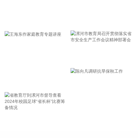
上海市的影响呈现“风长雨强”的特点。 台风“白海豚”登陆后深
入内陆的走向还存在较大不确定性，受到东西两环副热带高压
的影响，后期如果台风残涡在上海西侧回旋少动，对上海的影
牢记使命 加强修养 严于律己
响可能会长达4天，过程风雨影响都会比较大。 台风登陆并深
入内陆后，低空风切变较大，容易出现龙卷风，所以10日左
右“白海豚”登陆后要警惕龙卷风的可能性，气象部门也将密切
监测，做好研判和预警。
2026-08-07 21:39:19
漯河市教育局召开贯彻落实省
北京市住房和城乡建设委员会、北京市规划和自然资源委员
市安全生产工作会议精神部署
会、北京住房公积金管理中心7日晚联合印发《关于进一步优
会
化调整本市房地产政策的通知》。通知提出，适度提高住房公
王海东作家庭教育专题讲座
积金最高贷款额度。购房家庭中1人为公积金缴存人的，购买
首套住房公积金贷款最高贷款额度为120万元，二套住房公积
金贷款最高额度为100万元；夫妻双方均为缴存人的，购买首
套住房公积金贷款最高贷款额度为240万元，二套住房公积金
贷款最高额度为200万元。符合以下条件的，最高贷款额度可
省教育厅到漯河市督导查看
陈向凡调研抗旱保秋工作
进一步上浮： 1.城六区户籍居民家庭，在城六区外购买首套住
2024年校园足球“省长杯”比赛
房的，最高可上浮20万元； 2.购买住房符合本市建筑绿色发展