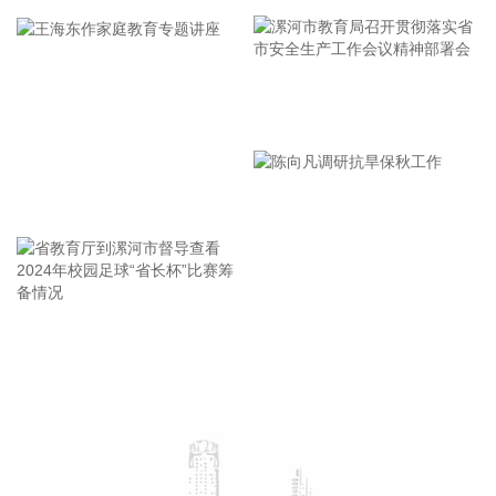
获批上市，结束了我国无专门预防急性高原病专用药的历史，
进一步丰富了高原医学防治手段，为高原群众、广大进藏人群
及高原重大项目建设提供了坚实的健康保障，同时有力提升了
西藏在国际高原医学领域的科研影响力。
漯河市教育局召开贯彻落实省
2026-08-08 14:14:35
市安全生产工作会议精神部署
据自然资源部，今年第9号台风“白海豚”（强台风级）正逐渐向
会
我国东南沿海靠近，受其影响，8月7日—8日，东海出现6—9
王海东作家庭教育专题讲座
米狂浪到狂涛区，达到近海橙色警报级别；浙江近岸海域海浪
出现3—5米大浪到巨浪，达到橙色预警级别。预计未来24小
时，江苏南通至浙江温州将出现最大160cm风暴增水，浙江近
岸海域将出现5—8米的巨浪到狂浪，海浪预警级别为红色。 根
据《海洋灾害应急预案》规定，自然资源部于8月8日将浙江的
省教育厅到漯河市督导查看
陈向凡调研抗旱保秋工作
海洋灾害应急响应升级为二级，将福建和上海的海洋灾害应急
2024年校园足球“省长杯”比赛
响应升级为三级。要求浙江、上海、福建、江苏等受影响省份
筹备情况
自然资源（海洋）主管部门、国家海洋环境预报中心、自然资
源部海洋减灾中心、自然资源部东海局等单位组织做好应急监
测、会商研判、预报预警以及灾害调查评估等工作。受此次台
风过程影响，我国东海海域风大浪高，海况恶劣，提醒海上航