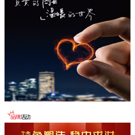
2026-08-08 16:22:12
今天13时，台风“白海豚”中心位于距离浙江省温州市东偏南方
向约465公里的洋面上，中心附近最大风力14级，45米/秒。虽
然离浙江还有一定距离，但“白海豚”外围云系今天上午已经在
江苏南部、安徽东南部、浙江等地激发出对流。 明天，台风登
陆前后，华东降雨进一步增强，江苏南部、安徽东南部、上
海、浙江大部将有大到暴雨，其中上海南部、浙江东部有特大
暴雨，局地日降雨量将达到400毫米甚至500毫米以上，极端性
较强，需注意防范。
2026-08-08 15:54:28
8月8日，记者从上海轮渡获悉，因受今年第13号台风“白海
豚”影响，截至13时58分，上海轮渡已全线停航。
2026-08-08 15:43:12
8月7日，随着最后一段沥青路面完成摊铺，由中铁五局承建的
京昆高速广（元）绵（阳）段扩容工程主线路面63.879公里顺
利贯通，标志着该段主线路面贯通过半。广绵高速扩容项目全