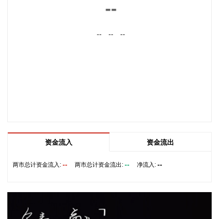
--
2026-08-08 16:35:10
据浙江日报，当前，浙江省防御13号台风“白海豚”到了最关键
--
--
--
的阶段。8日上午，省委、省政府召开全省防御应对13号台
风“白海豚”工作视频调度会。省委书记王浩肯定了全省前一阶
段防御应对工作成效。他强调，与台风“巴威”相比，“白海豚”可
能强度更强、持续时间更长、造成影响更大。要高度警觉、闻
令而动，把防汛防台工作作为当前的重中之重，始终坚持人民
至上、生命至上，坚持“从最坏处着眼、做到顶格防御、打足提
前量”，立足台风正面登陆、贯穿全省、长时间影响、风雨
潮“三碰头”等极端情况，坚决克服麻痹思想、侥幸心理，把所
有的工作都往前预置、往前赶，确保守住“三条底线”，实现“不
资金流入
资金流出
死人、少伤人、少损失”的目标，坚决打赢防御台风“白海豚”这
场大仗硬仗。
--
--
--
两市总计资金流入:
两市总计资金流出:
净流入:
2026-08-08 16:31:27
杰瑞股份(002353)8月8日在互动平台表示，公司与中核海洋的
合作正在有序推进中。