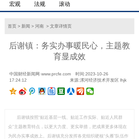
宏观
法规
滚动
首页
>
新闻
>
河南
> 文章详情页
后谢镇：务实办事暖民心，主题教
育显成效
中国财经新闻网·www.prcfe.com
时间:2023-10-26
17:24:12
来源:漯河经济技术开发区 lhjk
后谢镇按照“贴近基层一线、贴近工作实际、贴近人民群
众”主题教育特点，以更大力度、更实举措，把成果更多体现在
为民办实事成效上。后谢镇充分发挥各党组织硬核“头雁”队伍作