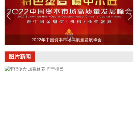
长约124公里，是国家“十纵十横”综合运输大通道首都放射线
G5京昆高速的关键段落，也是四川省北上出川的核心通道。
2026-08-08 15:32:28
阳光电源(300274)8月8日在互动平台表示，公司目前初步判
断，FCC政策主要限制新产品认证，不影响已获认证产品的销
2022年中国资本市场高质量发展峰会....
售，公司目前在美销售的光伏逆变器、储能系统不受影响。
2026-08-08 15:14:28
图片新闻
8日，市场监管总局公布数据显示，2026年上半年新产业新赛
道相关企业持续增动能，人形机器人领域新设企业11.6万户，
同比增长9.5%，服务业相关经营主体亮点突出，制造业企业转
型加快，产业发展亮点纷呈。
2026-08-08 14:56:18
据西藏日报，近日，经国家药品监督管理局严格审评审批，由
西藏自治区人民医院副院长、西藏高原医学研究所所长格桑罗
布教授担任主要研究者的乙酰唑胺缓释胶囊正式获批上市，成
为国内首个获批具有预防急性高原病适应症的药品。该药品的
牢记使命 加强修养 严于律己