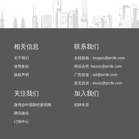
行作业的船只远离危险海域，沿海各有关单位提前采取防潮避
浪措施，有效防范可能带来海水倒灌风险。
2026-08-08 14:10:15
据南京发布，8月4日，“南京聚信天晟股权投资合伙企业（有限
合伙）”正式落地紫金山国际科创基金街区。基金规模10.01亿
相关信息
联系我们
元，管理人为中信聚信（北京）资本管理有限公司，其向上穿
透的实际控制人为中信集团，管理人整体管理规模超百亿元。
关于我们
在线投稿：tougao@prcfe.com
该基金在2026紫金山创投大会上签约启动组建，将重点投向新
使用条款
商业合作: hezuo@prcfe.com
一代信息技术、高端装备、新材料、新能源、生物医药及新消
版权声明
广告投放：ad@prcfe.com
费等领域，为南京科创产业注入新的资本动能。
意见投诉：tousu@prcfe.com
2026-08-08 14:06:16
关注我们
加入我们
据气象部门预测和自然资源部地质灾害技术指导中心研判，受
微博@中国财经新闻网
招聘专页
台风“白海豚”影响，未来三天，浙江东部、安徽西部等地局部
腾讯微信
地区发生地质灾害的风险高。自然资源部于8月8日12时对安徽
订阅中心
启动地质灾害防御IV级响应，将浙江地质灾害防御响应等级由
IV级提升为Ⅲ级，派出司局级同志带队的工作组赴浙江指导地