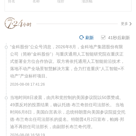
排名
名称
现价
涨跌幅
更多
刷新
41
秒后刷新
“金科股份”公众号消息，2026年8月，金科地产集团股份有限
公司（简称“金科股份”）与重庆通用人工智能研究院在重庆正
式签署全方位合作协议。双方将依托通用人工智能前沿技术，
落地不动产全场景智慧解决方案，合力打造重庆“人工智能+不
动产”产业标杆项目。
2026-08-08 17:41:26
当地时间8日凌晨，由共和党控制的美国参议院以50票赞成、
49票反对的投票结果，确认托德·布兰奇担任司法部长。 当地
时间6月8日，美国白宫表示，总统特朗普向美国参议院提交托
德·布兰奇出任司法部长的提名。特朗普4月2日宣布，帕姆·邦
迪不再担任司法部长，由副部长布兰奇代理。
2026-08-08 16:58:19