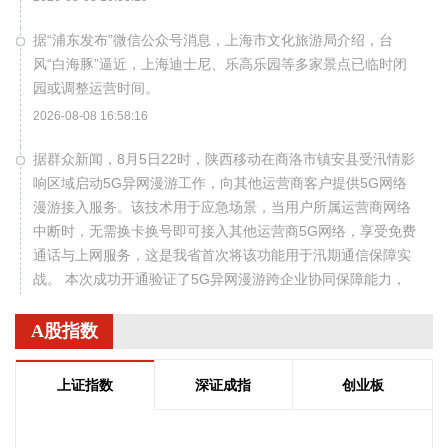
据“浦东发布”微信公众号消息，上海市文化旅游局介绍，台
风“白海豚”逼近，上海迪士尼、乐高乐园等多家景点已临时闭
园或调整运营时间。
2026-08-08 16:58:16
据群众新闻，8月5日22时，陕西移动在商洛市镇安县受汛情影
响区域启动5G异网漫游工作，向其他运营商客户提供5G网络
漫游接入服务。该技术用于应急场景，当用户所属运营商网络
中断时，无需换卡换号即可接入其他运营商5G网络，享受免费
通话与上网服务，这是我省首次将该功能用于汛期通信保障实
战。 本次成功开通验证了5G异网漫游跨企业协同保障能力，
以及在真实汛情下的启停流程、业务配置和监控保障等全环节
操作性，有效增强了全省通信网络容灾韧性，为守护人民群众
A股指数
生命财产安全和防汛救灾指挥畅通筑牢通信“生命线”。
2026-08-08 16:46:16
上证指数
深证成指
创业板
美国国会参议院8日通过一项联邦政府临时拨款法案，以避免
联邦政府在现行预算到期后“停摆”。