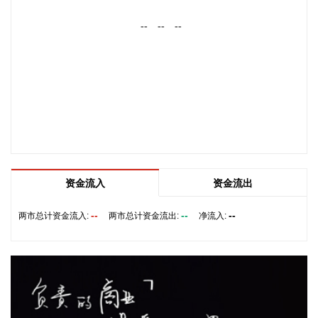
主要特点：一是输入性因素影响国内相关行业价格下行。石油
--
--
--
开采、精炼石油产品制造、有机化学原料制造价格分别下降
11.8%、8.4%和4.2%；有色金属矿采选业、有色金属冶炼和压
延加工业价格分别下降2.1%和1.7%，5个行业合计影响PPI环
比下降约0.65个百分点。二是季节性因素影响部分行业价格下
降。7月份高温、雨水及台风天气较多，建筑项目施工进度放
缓，黑色金属冶炼和压延加工业、非金属矿物制品业价格分别
下降0.8%和0.5%；水力发电、风力发电增加，价格分别下降
10.3%和3.9%，4个行业合计影响PPI环比下降约0.11个百分
点。三是产业转型升级和消费提质扩容带动部分行业需求增
加、价格上涨。新动能成长壮大，人工智能、高端装备、新材
资金流入
资金流出
料等领域蓬勃发展，智能无人飞行器制造、碳素新材料、船舶
及相关装置制造价格分别上涨2.5%、0.4%和0.3%。品质类消
--
--
--
两市总计资金流入:
两市总计资金流出:
净流入:
费较快增长，智能家庭消费设备、护肤用化妆品制造价格分别
上涨3.4%和0.7%。 从同比看，全国PPI上涨3.5%，涨幅比上
月回落0.6个百分点。分行业看，价格上涨的主要行业中，石油
和天然气开采业、石油煤炭及其他燃料加工业、化学原料和化
学制品制造业分别上涨3.2%、8.2%和9.1%，有色金属矿采选
业、有色金属冶炼和压延加工业分别上涨22.6%和20.2%，黑