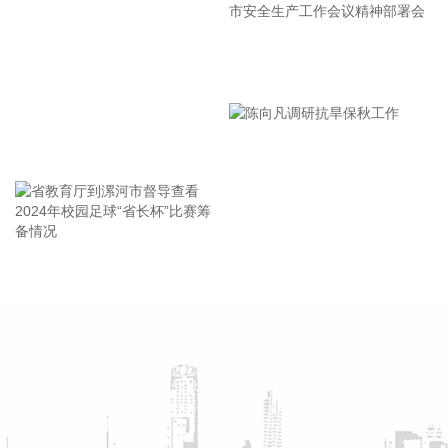
温和上涨。CPI同比涨幅比上月回落0.5个百分点，主要是受汽
油价格涨幅回落影响。汽油价格上涨1.0%，涨幅比上月回落
16.0个百分点，对CPI的上拉影响比上月减少约0.45个百分
漯河市教育局召开贯彻落实省
点，带动能源价格涨幅回落至0.6%。扣除能源的工业消费品价
市安全生产工作会议精神部署
格上涨1.5%，涨幅比上月回落0.2个百分点，影响CPI同比上涨
约0.37个百分点。其中，黄金饰品、个人护理用品和家用器具
会
价格分别上涨24.6%、1.7%和0.2%，涨幅均有回落，合计影响
王海东作家庭教育专题讲座
CPI同比上涨约0.13个百分点；计算机、平板电脑和移动电话
机价格分别上涨17.4%、17.2%和8.5%，涨幅均有扩大，合计
影响CPI同比上涨约0.14个百分点。服务价格上涨0.7%，涨幅
比上月回落0.1个百分点，影响CPI同比上涨约0.36个百分点。
服务中，医疗服务价格上涨4.3%，涨幅比上月扩大0.9个百分
省教育厅到漯河市督导查看
陈向凡调研抗旱保秋工作
点，影响CPI同比上涨约0.28个百分点；家政服务、在外餐饮
2024年校园足球“省长杯”比赛
和教育服务价格分别上涨1.3%、1.0%和0.6%，涨幅总体稳
筹备情况
定。食品价格下降1.5%，降幅比上月收窄0.1个百分点，影响
CPI同比下降约0.25个百分点。食品中，猪肉价格下降13.3%，
降幅比上月收窄2.6个百分点，影响CPI同比下降约0.25个百分
点；鲜菜、鲜果、粮食、食用油、奶类价格降幅在0.3%—
1.5%之间；鸡蛋价格上涨17.8%，涨幅比上月回落2.2个百分