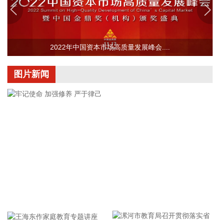
涨3.5%，涨幅比上月回落0.6个百分点。 从环比看，全国CPI
下降0.1%，降幅比上月收窄0.2个百分点。国际市场价格波动
影响国内汽油价格下降10.7%，降幅比上月扩大5.8个百分点，
影响CPI环比下降约0.35个百分点。食品价格与上月持平，低
2022年中国资本市场高质量发展峰会....
于季节性水平0.6个百分点。食品中，鲜菜价格上涨1.3%，鸡
蛋价格下降2.1%，均明显低于季节性水平；应季水果大量上
市，市场供应充足，鲜果价格下降3.8%，影响CPI环比下降约
图片新闻
0.07个百分点；生猪产能综合调控政策效应显现，叠加部分地
区高温、强降雨等极端天气频发推高运输成本等因素，猪肉价
格由上月下降0.8%转为上涨4.1%，影响CPI环比上涨约0.07个
百分点。人工智能推动消费电子产品迭代升级，相关产品需求
增加、价格上涨，平板电脑、计算机和移动电话机价格分别上
涨11.3%、5.5%和1.0%，合计影响CPI环比上涨约0.03个百分
点。服务价格由上月持平转为上涨0.4%，影响CPI环比上涨约
0.21个百分点。服务中，暑期出行需求增加，旅行社收费、宾
馆住宿、飞机票、交通工具租赁价格分别上涨7.2%、6.5%、
4.2%和3.6%，合计影响CPI环比上涨约0.10个百分点；部分地
牢记使命 加强修养 严于律己
区政策性调价持续推进，医疗服务价格上涨1.1%，影响CPI环
比上涨约0.07个百分点。 从同比看，全国CPI上涨0.5%，保持