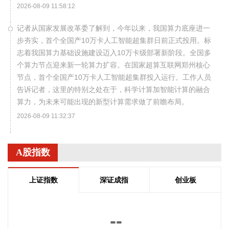
2026-08-09 11:58:12
记者从国家发展改革委了解到，今年以来，我国算力底座进一
步夯实，首个全国产10万卡人工智能超集群日前正式投用。标
志着我国算力基础设施建设迈入10万卡级部署新阶段。全国多
个算力节点迎来新一轮算力扩容。在国家超算互联网郑州核心
节点，首个全国产10万卡人工智能超集群投入运行。工作人员
告诉记者，这里的特别之处在于，科学计算加智能计算的融合
算力，为未来可能出现的新型计算需求做了前瞻布局。
2026-08-09 11:32:37
国家统计局城市司首席统计师董莉娟解读2026年7月份CPI和
PPI数据。7月份，受国际输入性因素影响，居民消费价格指数
A股指数
（CPI）环比下降0.1%，同比上涨0.5%，扣除食品和能源价格
的核心CPI环比上涨0.3%，同比上涨0.9%，CPI总体保持温和
上证指数
深证成指
创业板
上涨。国内部分行业需求增加，但受输入性和季节性等因素影
响，工业生产者出厂价格指数（PPI）环比下降0.7%，同比上
涨3.5%，涨幅比上月回落0.6个百分点。 从环比看，全国PPI
--
下降0.7%，降幅比上月扩大0.4个百分点。7月PPI环比运行的