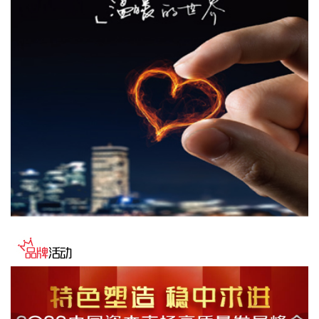
色金属冶炼和压延加工业上涨2.7%，涨幅比上月均回落，6个
行业合计影响PPI同比上涨约2.55个百分点；煤炭开采和洗选
业上涨27.1%，电气机械和器材制造业上涨5.7%，计算机通信
和其他电子设备制造业上涨4.4%，涨幅比上月均扩大，3个行
业合计影响PPI同比上涨约1.53个百分点。上述9个行业对PPI
的上拉影响较上月减少0.56个百分点。价格下拉影响最大的5
个行业为：电力热力生产和供应业、汽车制造业、非金属矿物
制品业、医药制造业、酒饮料和精制茶制造业，降幅在2.3%—
5.7%之间，合计影响PPI同比下降约0.76个百分点，较上月减
少0.05个百分点。
2026-08-09 09:42:19
国家统计局城市司首席统计师董莉娟解读2026年7月份CPI和
PPI数据。7月份，受国际输入性因素影响，居民消费价格指数
（CPI）环比下降0.1%，同比上涨0.5%，扣除食品和能源价格
的核心CPI环比上涨0.3%，同比上涨0.9%，CPI总体保持温和
上涨。国内部分行业需求增加，但受输入性和季节性等因素影
响，工业生产者出厂价格指数（PPI）环比下降0.7%，同比上