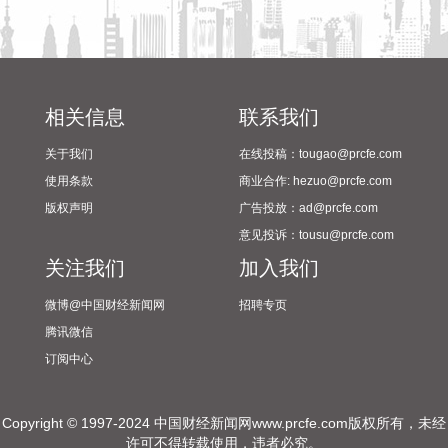
点；羊肉、牛肉和禽肉类价格涨幅在1.6%—6.2%之间。
2026-08-09 09:39:16
国家统计局：2026年7月份，全国居民消费价格同比上涨
相关信息
联系我们
0.5%。其中，城市上涨0.5%，农村上涨0.4%；食品价格下降
1.5%，非食品价格上涨0.9%；消费品价格上涨0.2%，服务价
关于我们
在线投稿：tougao@prcfe.com
格上涨0.7%。1­­—7月平均，全国居民消费价格比上年同期上涨
使用条款
商业合作: hezuo@prcfe.com
0.9%。
版权声明
广告投放：ad@prcfe.com
2026-08-09 09:35:22
意见投诉：tousu@prcfe.com
国家统计局：2026年7月份，全国工业生产者出厂价格同比上
关注我们
加入我们
涨3.5%，环比下降0.7%。工业生产者购进价格同比上涨
微博@中国财经新闻网
招聘专页
5.5%，环比下降1.0%。1—7月平均，工业生产者出厂价格比
上年同期上涨1.8%，工业生产者购进价格上涨2.8%。
腾讯微信
2026-08-09 09:32:29
订阅中心
据灯塔专业版实时数据，截至8月9日9时18分，影片《奥德
Copyright © 1997-2024 中国财经新闻网www.prcfe.com版权所有，未经
赛》点映及预售总票房突破6000万元。
许可不得转载使用，违者必究。