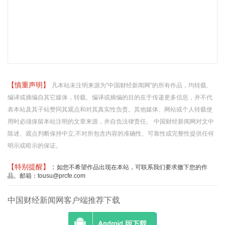
【慎重声明】
凡本站未注明来源为"中国财经新闻网"的所有作品，均转载、
编译或摘编自其它媒体，转载、编译或摘编的目的在于传递更多信息，并不代
表本站及其子站赞同其观点和对其真实性负责。其他媒体、网站或个人转载使
用时必须保留本站注明的文章来源，并自负法律责任。 中国财经新闻网对文中
陈述、观点判断保持中立,不对所包含内容的准确性、可靠性或完整性提供任何
明示或暗示的保证。
【特别提醒】：
如您不希望作品出现在本站，可联系我们要求撤下您的作
品。邮箱：tousu@prcfe.com
中国财经新闻网客户端推荐下载