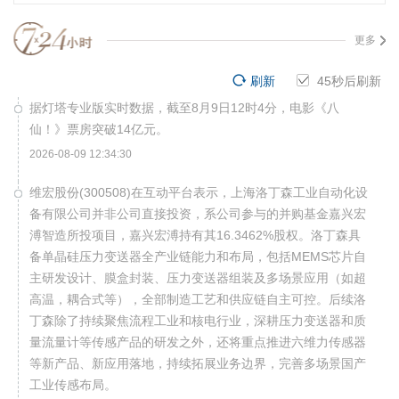
更多
刷新
45
秒后刷新
据灯塔专业版实时数据，截至8月9日12时4分，电影《八
仙！》票房突破14亿元。
2026-08-09 12:34:30
维宏股份(300508)在互动平台表示，上海洛丁森工业自动化设
备有限公司并非公司直接投资，系公司参与的并购基金嘉兴宏
溥智造所投项目，嘉兴宏溥持有其16.3462%股权。洛丁森具
备单晶硅压力变送器全产业链能力和布局，包括MEMS芯片自
主研发设计、膜盒封装、压力变送器组装及多场景应用（如超
高温，耦合式等），全部制造工艺和供应链自主可控。后续洛
丁森除了持续聚焦流程工业和核电行业，深耕压力变送器和质
量流量计等传感产品的研发之外，还将重点推进六维力传感器
等新产品、新应用落地，持续拓展业务边界，完善多场景国产
工业传感布局。