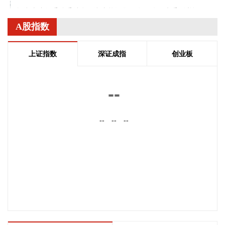
据湖南省纪委监委消息：湖南能源集团有限公司党委副书记、
副董事长、总经理胡瑞连涉嫌严重违纪违法，主动投案，目前
A股指数
正接受湖南省纪委监委纪律审查和监察调查。
2026-08-06 09:04:25
上证指数
深证成指
创业板
国内期货早盘开盘多数上涨，沪金、沪银涨超4%，氧化铝、钯
涨超2%；苯乙烯、甲醇、乙二醇等跌超3%，对二甲苯、
--
LPG、瓶片等跌超2%。
2026-08-06 09:04:23
--
--
--
韩国KOSPI指数扩大至4%，现报6330.07点。SK海力士跌超
8%，三星电子跌超4%。
2026-08-06 09:00:14
企查查APP显示，近日，骄成固连（上海）装备有限公司成
立，经营范围包含：机械零件、零部件销售；通用零部件制
造；专用设备修理；专业设计服务等。企查查股权穿透显示，
该公司由骄成超声等共同持股。