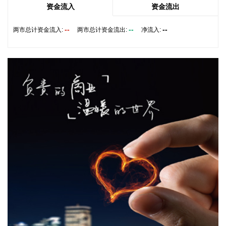
2026-08-06 08:56:12
资金流入
资金流出
天奥电子(002935)8月6日在互动平台表示，公司产品暂未涉及
--
--
--
两市总计资金流入:
两市总计资金流出:
净流入:
太空算力领域。
2026-08-06 08:56:11
佩蒂股份(300673)8月6日在互动平台表示，公司ODM/OEM业
务当前处于正常状态，客户和订单量稳定向好。
2026-08-06 08:52:16
据中国地震台网正式测定，8月6日8时15分在西藏林芝市墨脱
县发生4.2级地震，震源深度10公里，震中位于北纬28.97度，
东经94.91度。
2026-08-06 08:34:22
中信证券认为基金重仓配置的持续提升，充分印证了AI算力产
业链在技术迭代加速背景下的长期投资价值。当前800G光模块
进入规模化交付高峰期，1.6T产品出货进程提速，同时硅光集
成、NPO及CPO等下一代光互联技术路线日趋成熟，中国光模