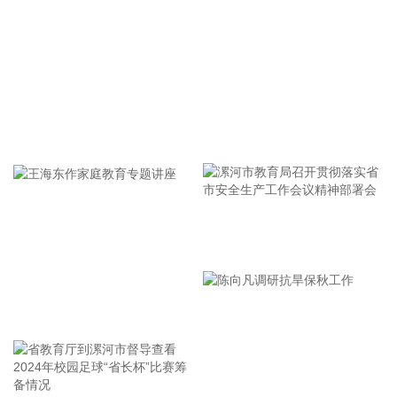
元，宁德时代、宏发股份2只个股获持股超20亿元。从新进角
度看，有23股为QFII新进持有，合计持股134亿元，除宁德时
代外，还包括多只热门科技股，其中包括年内第一大牛股中船
特气，以及富满微、乐鑫科技等热门半导体个股。 从业绩看，
QFII新进股中，盛达资源、富满微、昊志机电、亚翔集成上半
年归母净利润同比增长均超2倍。
牢记使命 加强修养 严于律己
2026-08-06 08:08:15
据达梦数据消息，日前，达梦数据与四川凯普顿信息技术股份
有限公司签署战略合作协议，共同发力教育行业，推动教育网
信创新实践落地。未来，双方将以“数智网信一体机解决方
案”为抓手，持续打磨产品、深耕市场，共同推动达梦数据库一
漯河市教育局召开贯彻落实省
体机在教育领域的规模化应用。
市安全生产工作会议精神部署
2026-08-06 08:08:10
会
王海东作家庭教育专题讲座
中金公司研报表示，聚变能具备多重优势，多国政策加码，全
球聚变投资快速增长，形成中美双强的竞争格局。核聚变具有
产能效率高、无温室气体排放、无长寿命放射性废料等优势，
受到全球广泛关注。多国相继出台相关产业政策，持续加码可