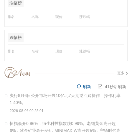
涨幅榜
排名
名称
现价
涨跌幅
跌幅榜
排名
名称
现价
涨跌幅
更多
刷新
41
秒后刷新
央行8月6日公开市场开展10亿元7天期逆回购操作，操作利率
1.40%。
2026-08-06 09:25:01
恒指低开0.96%，恒生科技指数跌0.99%。老铺黄金高开超
6%，紫金矿业高开5%，MINIMAX-W高开超5%，宁德时代高