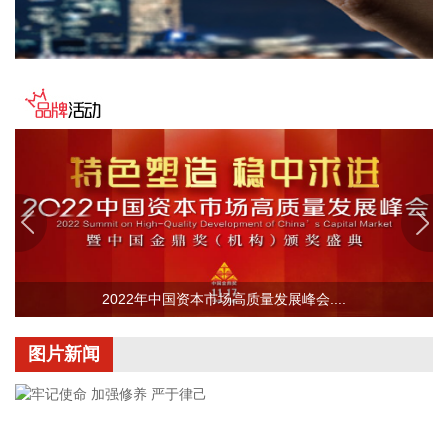
块龙头企业凭借先发优势与产能储备，有望在全球算力供应链
中持续巩固领先地位。此外，国内外AI资本开支维持高景气，
算力基础设施从训练端向推理端延伸，建议重点关注光模块、
光芯片、AIDC、交换机、服务器等算力配套板块的结构性机
遇。
2026-08-06 08:30:18
据亿华通消息，近日，亿华通自主研发的《一种燃料电池系统
在线活化方法及活化装置》（专利号：AU 2022350248）正式
通过澳大利亚知识产权局的全流程严格审查，成功获得澳大利
亚专利授权。这是亿华通在氢燃料电池核心技术领域拿下的首
个澳大利亚发明专利，标志着企业的燃料电池创新成果正式获
得海外权威认可。
2022年中国资本市场高质量发展峰会....
2026-08-06 08:26:19
图片新闻
随着半年报陆续披露，各类机构二季度持股动向逐渐曝光。据
证券时报·数据宝统计，截至8月5日公开的数据，QFII持股二季
度末持有44股，合计持有2.64亿股，期末持股市值173.62亿
元。 从单只个股持股市值来看，有17股期末持股市值超过1亿