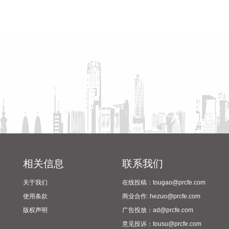
控核聚变行业。2021年以来，全球聚变投资出现快速增长，形
省教育厅到漯河市督导查看
陈向凡调研抗旱保秋工作
成中美双强的竞争格局，中美在核聚变领域的投资金额占全球
2024年校园足球“省长杯”比赛
的80%。中美均偏好磁约束技术，欧盟尝试探索更多技术路
筹备情况
径。 磁约束是主流技术路径，商业化进程持续推进。约78%资
金流向磁约束技术路线，其中的托卡马克装置是目前实现聚变
商业化的主流路径，也是全球数量最多的核聚变装置，重点装
置包括ITER、SPARC、EAST/BEST、HL-3、洪荒70等；直线
型场反位形也受到市场较多关注，参与企业包括Helion、瀚海
聚能、星能玄光等。 聚变能初创企业头部效应明显，国内聚变
企业融资活跃。聚变能初创企业主要集中在中美。2025年，中
国聚变能源公司，CFS、Helion居于融资规模前列，与其他公
司存在明显差距。中国聚变能源2025年获战略投资超百亿，聚
变新能估值高达145亿元，2026年，星环聚能、星能玄光等多
相关信息
联系我们
家核聚变企业获得大额融资，国内聚变企业融资活跃。
关于我们
在线投稿：tougao@prcfe.com
2026-08-06 08:00:28
使用条款
商业合作: hezuo@prcfe.com
8月6日，记者从中国海油获悉，全球首座16兆瓦张力腿浮式风
版权声明
广告投放：ad@prcfe.com
电平台——“海油安澜号”成功接入陆丰油田电网，正式为海上
意见投诉：tousu@prcfe.com