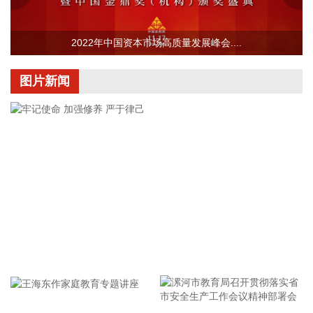
技等多股涨停；稀土永磁概念活跃，中国稀土等涨停。另外，
CPO概念、小金属、元件、电子化学品等板块涨幅居前；数字
2022年中国资本市场高质量发展峰会....
货币概念、粮食概念、房地产、煤炭、游戏等板块跌幅居前。
全市场约3000只个股下跌，半日成交额超1.6万亿元。
图片新闻
2026-08-07 11:36:14
国家能源局印发《电力安全生产“十五五”行动计划》，到2030
年，电力安全治理体系和治理能力现代化建设取得明显进展，
电力安全生产责任全面落实，电力安全风险分级管控和隐患排
查治理双重预防机制有效运转，重大灾害防范和应急处置能力
显著增强，电力建设施工作业风险有效管控，以科技为核心的
本质安全建设全面推进，推动实现从“要我安全”向“我要安全”转
变，电力安全生产形势持续稳定。
2026-08-07 11:32:14
牢记使命 加强修养 严于律己
据扬子江船业7日消息，扬子江船业近日发布2026年上半年度
财务报告，公司营业收入及盈利能力均创历史新高。得益于集
团造船核心业务的强劲增长，报告期内实现营业收入175亿
元，同比增长36.2%，其中核心造船业务占总营收比重约