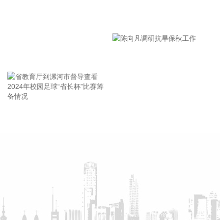
94%；毛利润达63亿元，同比增长42.8%；实现净利润54亿
漯河市教育局召开贯彻落实省
元，同比增长28.4%。
市安全生产工作会议精神部署
2026-08-07 11:05:27
会
企查查APP显示，近日，杭州天铁智算科技有限公司成立，经
王海东作家庭教育专题讲座
营范围包含人工智能硬件销售；基于云平台的业务外包服务；
人工智能基础资源与技术平台；集成电路芯片设计及服务；集
成电路销售等。企查查股权穿透显示，该公司由天铁科技
(300587)等共同持股。
2026-08-07 10:55:32
省教育厅到漯河市督导查看
陈向凡调研抗旱保秋工作
2024年校园足球“省长杯”比赛
海关总署公布数据显示，中国7月出口（以美元计价）同比增
筹备情况
23.9%，进口同比增27.5%，贸易顺差1125亿美元。
2026-08-07 10:51:14
据网宿科技消息，近日，网宿科技与趋境科技宣布达成深度战
略合作。双方将面向企业级AI推理市场，整合技术与资源优
势，共同打造高性价比、高品质、高可靠的AI Token生产体