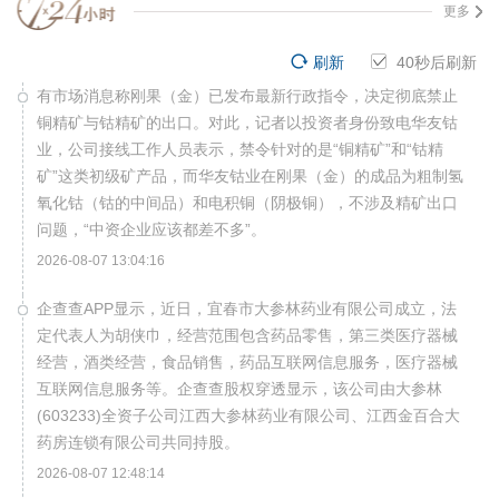
更多
刷新
39
秒后刷新
有市场消息称刚果（金）已发布最新行政指令，决定彻底禁止
铜精矿与钴精矿的出口。对此，记者以投资者身份致电华友钴
业，公司接线工作人员表示，禁令针对的是“铜精矿”和“钴精
矿”这类初级矿产品，而华友钴业在刚果（金）的成品为粗制氢
氧化钴（钴的中间品）和电积铜（阴极铜），不涉及精矿出口
问题，“中资企业应该都差不多”。
2026-08-07 13:04:16
企查查APP显示，近日，宜春市大参林药业有限公司成立，法
定代表人为胡侠巾，经营范围包含药品零售，第三类医疗器械
经营，酒类经营，食品销售，药品互联网信息服务，医疗器械
互联网信息服务等。企查查股权穿透显示，该公司由大参林
(603233)全资子公司江西大参林药业有限公司、江西金百合大
药房连锁有限公司共同持股。
2026-08-07 12:48:14