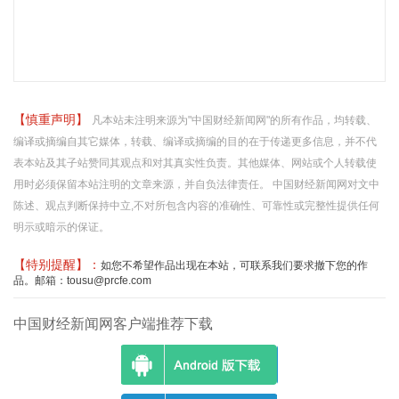
【慎重声明】
凡本站未注明来源为"中国财经新闻网"的所有作品，均转载、
编译或摘编自其它媒体，转载、编译或摘编的目的在于传递更多信息，并不代
表本站及其子站赞同其观点和对其真实性负责。其他媒体、网站或个人转载使
用时必须保留本站注明的文章来源，并自负法律责任。 中国财经新闻网对文中
陈述、观点判断保持中立,不对所包含内容的准确性、可靠性或完整性提供任何
明示或暗示的保证。
【特别提醒】：
如您不希望作品出现在本站，可联系我们要求撤下您的作
品。邮箱：tousu@prcfe.com
中国财经新闻网客户端推荐下载