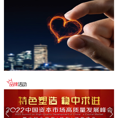
①金河生物：2025年度以简易程序向特定对象发行股票申请获
证监会同意注册批复。 ②东方锆业：向特定对象发行股票申请
获深交所受理。
2026-08-07 12:03:22
国家能源局印发《电力安全生产“十五五”行动计划》，其中提
出，加强“人工智能+”安全治理，创新设备高精度故障预测及健
康管理方法，推动人工智能技术嵌入智能安全工器具，研究基
于人工智能大模型的电力安全生产辅助决策技术。加大关键电
力装备自主研发，加强新型防护材料研发，设立电力装备核心
部件技术攻关专项计划，推动电力芯片、特高压组部件等关键
技术突破。推动电力建设工程安全质量管控技术创新，研究建
设电力建设工程智能化监管体系，运用人工智能、大数据等手
段加强重点电力工程非现场监管和质量监督工作。
2026-08-07 11:36:33
今日早盘三大指数震荡上行。截至午间收盘，沪指涨0.49%，
深证成指涨1.31%，创业板指涨1.75%。盘面上，CRO概念走
强，百花医药4连板；PCB概念掀涨停潮，景旺电子、红板科