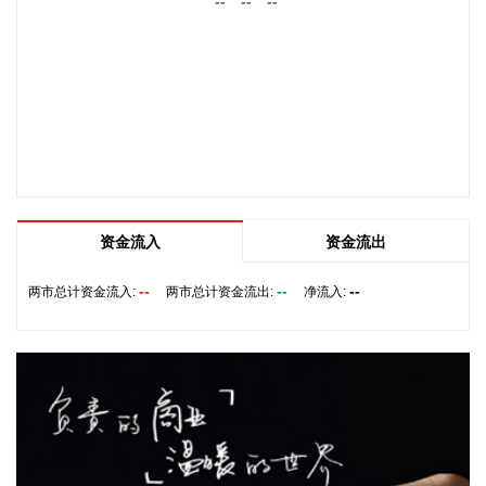
--
--
--
测，在生成时长、万能创作、全能参考以及真实世界还原等维
度全面升级：单次可生成30秒视频，完整表达创作意图；在文
本、图片、音频、视频四种基础模态之外，首次支持doc、
xls、ppt、pdf、md等文档格式输入等。 据了解，Wan3.0还有
智能时长功能，可根据提示词自动推荐合适时长。
2026-08-07 12:25:28
港股午间收盘，恒生指数涨0.15%，恒生科技指数涨0.34%。
PCB概念走强，鼎泰高科、胜宏科技涨超11%，广合科技涨超
10%，建滔积层板涨近10%。大模型股大涨，MINIMAX-W、
资金流入
资金流出
智谱涨超17%。
--
--
--
两市总计资金流入:
两市总计资金流出:
净流入:
2026-08-07 12:12:32
据齐心集团消息，近日，齐心集团中选长安汽车电子商城项
目。公司将依托一站式政企数字化采购服务平台，提供成熟完
善的采购全流程配套服务，助力头部整车制造企业采购管理数
智化升级。
2026-08-07 12:09:08