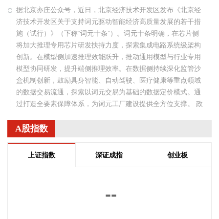
据北京亦庄公众号，近日，北京经济技术开发区发布《北京经
济技术开发区关于支持词元驱动智能经济高质量发展的若干措
施（试行）》（下称“词元十条”）。词元十条明确，在芯片侧
将加大推理专用芯片研发扶持力度，探索集成电路系统级架构
创新。在模型侧加速推理效能跃升，推动通用模型与行业专用
模型协同研发，提升端侧推理效率。在数据侧持续深化监管沙
盒机制创新，鼓励具身智能、自动驾驶、医疗健康等重点领域
的数据交易流通，探索以词元交易为基础的数据定价模式。通
过打造全要素保障体系，为词元工厂建设提供全方位支撑。 政
策提出，对推动批量词元生产的企业，给予一定资金支持。每
年还将继续发放算力券、数据券各1亿元，对开展推理效能跃
A股指数
升的企业，按照算力租赁费用的30%，给予最高2000万元的资
金支持；按照年度数据交易金额的10%，给予采购主体最高
上证指数
深证成指
创业板
100万元资金支持。不断降低基础设施建设和企业运营成本，
全面提升单位能效下的词元产出效率与系统稳定性。
--
2026-08-07 12:29:22
记者获悉，8月6日，阿里巴巴视频生成大模型Wan 3.0开启公